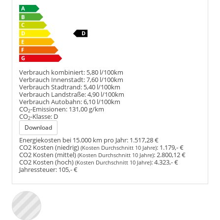
Verbrauch kombiniert:
5,80 l/100km
Verbrauch Innenstadt:
7,60 l/100km
Verbrauch Stadtrand:
5,40 l/100km
Verbrauch Landstraße:
4,90 l/100km
Verbrauch Autobahn:
6,10 l/100km
CO
-Emissionen:
131,00 g/km
2
CO
-Klasse:
D
2
Download
Energiekosten bei 15.000 km pro Jahr:
1.517,28 €
CO2 Kosten (niedrig)
:
1.179,- €
(Kosten Durchschnitt 10 Jahre)
CO2 Kosten (mittel)
:
2.800,12 €
(Kosten Durchschnitt 10 Jahre)
CO2 Kosten (hoch)
:
4.323,- €
(Kosten Durchschnitt 10 Jahre)
Jahressteuer:
105,- €