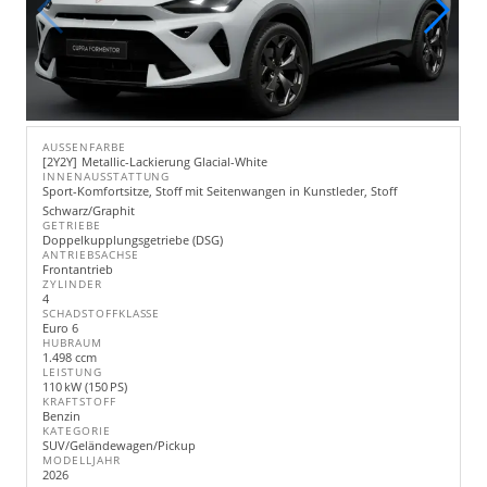
AUSSENFARBE
2Y2Y
Metallic-Lackierung Glacial-White
INNENAUSSTATTUNG
Sport-Komfortsitze, Stoff mit Seitenwangen in Kunstleder, Stoff
Schwarz/Graphit
GETRIEBE
Doppelkupplungsgetriebe (DSG)
ANTRIEBSACHSE
Frontantrieb
ZYLINDER
4
SCHADSTOFFKLASSE
Euro 6
HUBRAUM
1.498 ccm
LEISTUNG
110 kW (150 PS)
KRAFTSTOFF
Benzin
KATEGORIE
SUV/Geländewagen/Pickup
MODELLJAHR
2026