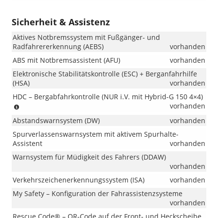
Sicherheit & Assistenz
Aktives Notbremssystem mit Fußgänger- und
Radfahrererkennung (AEBS)
vorhanden
ABS mit Notbremsassistent (AFU)
vorhanden
Elektronische Stabilitätskontrolle (ESC) + Berganfahrhilfe
(HSA)
vorhanden
HDC – Bergabfahrkontrolle (NUR i.V. mit Hybrid-G 150 4×4)
(NUR
vorhanden
i.V.
Abstandswarnsystem (DW)
vorhanden
mit
Hybrid-
Spurverlassenswarnsystem mit aktivem Spurhalte-
G
Assistent
vorhanden
150
Warnsystem für Müdigkeit des Fahrers (DDAW)
4×4)
vorhanden
Verkehrszeichenerkennungssystem (ISA)
vorhanden
My Safety – Konfiguration der Fahrassistenzsysteme
vorhanden
Rescue Code® – QR-Code auf der Front- und Heckscheibe