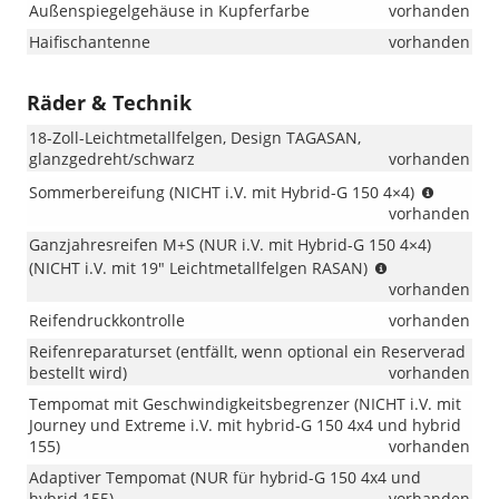
Außenspiegelgehäuse in Kupferfarbe
vorhanden
Haifischantenne
vorhanden
Räder & Technik
18-Zoll-Leichtmetallfelgen, Design TAGASAN,
glanzgedreht/schwarz
vorhanden
(NICHT
Sommerbereifung (NICHT i.V. mit Hybrid-G 150 4×4)
i.V.
vorhanden
mit
Ganzjahresreifen M+S (NUR i.V. mit Hybrid-G 150 4×4)
Hybrid-
(NUR
(NICHT i.V. mit 19" Leichtmetallfelgen RASAN)
G
i.V.
vorhanden
150
mit
4×4)
Reifendruckkontrolle
vorhanden
Hybrid-
G
Reifenreparaturset (entfällt, wenn optional ein Reserverad
150
bestellt wird)
vorhanden
4×4);
Tempomat mit Geschwindigkeitsbegrenzer (NICHT i.V. mit
(NICHT
Journey und Extreme i.V. mit hybrid-G 150 4x4 und hybrid
i.V.
155)
vorhanden
mit
Adaptiver Tempomat (NUR für hybrid-G 150 4x4 und
19"
hybrid 155)
vorhanden
Leichtmetallfe