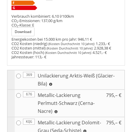
Verbrauch kombiniert:
6,10 l/100km
CO
-Emissionen:
137,00 g/km
2
CO
-Klasse:
E
2
Download
Energiekosten bei 15.000 km pro Jahr:
946,11 €
CO2 Kosten (niedrig)
:
1.233,- €
(Kosten Durchschnitt 10 Jahre)
CO2 Kosten (mittel)
:
2.928,38 €
(Kosten Durchschnitt 10 Jahre)
CO2 Kosten (hoch)
:
4.521,- €
(Kosten Durchschnitt 10 Jahre)
Jahressteuer:
113,- €
Unilackierung Arktis-Weiß (Glacier-
369
Bila)
Metallic-Lackierung
795,– €
676
Perlmutt-Schwarz (Cerna-
Nacre)
Metallic-Lackierung Dolomit-
795,– €
KQG
Grau (Seda-Schiste)