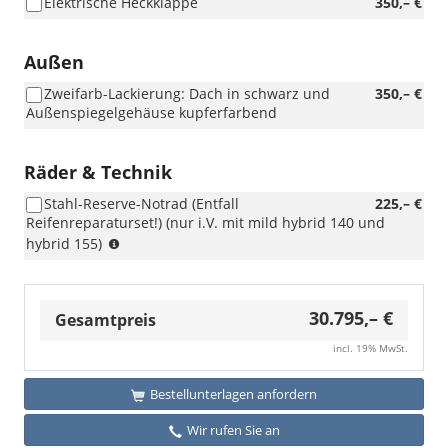
Elektrische Heckklappe
350,– €
Außen
Zweifarb-Lackierung: Dach in schwarz und
350,– €
Außenspiegelgehäuse kupferfarbend
Räder & Technik
Stahl-Reserve-Notrad (Entfall
225,– €
Reifenreparaturset!) (nur i.V. mit mild hybrid 140 und
(nur
hybrid 155)
i.V.
mit
mild
30.795,– €
hybrid
Gesamtpreis
140
incl. 19% MwSt.
und
hybrid
155)
Bestellunterlagen anfordern
Wir rufen Sie an