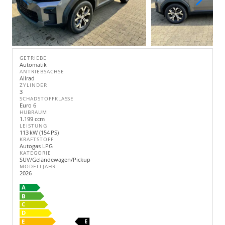
GETRIEBE
Automatik
ANTRIEBSACHSE
Allrad
ZYLINDER
3
SCHADSTOFFKLASSE
Euro 6
HUBRAUM
1.199 ccm
LEISTUNG
113 kW (154 PS)
KRAFTSTOFF
Autogas LPG
KATEGORIE
SUV/Geländewagen/Pickup
MODELLJAHR
2026