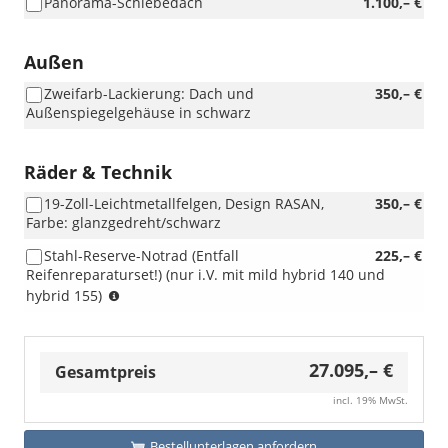
Panorama-Schiebedach
1.100,– €
Außen
Zweifarb-Lackierung: Dach und
350,– €
Außenspiegelgehäuse in schwarz
Räder & Technik
19-Zoll-Leichtmetallfelgen, Design RASAN,
350,– €
Farbe: glanzgedreht/schwarz
Stahl-Reserve-Notrad (Entfall
225,– €
Reifenreparaturset!) (nur i.V. mit mild hybrid 140 und
(nur
hybrid 155)
i.V.
mit
mild
27.095,– €
hybrid
Gesamtpreis
140
incl. 19% MwSt.
und
hybrid
155)
Bestellunterlagen anfordern