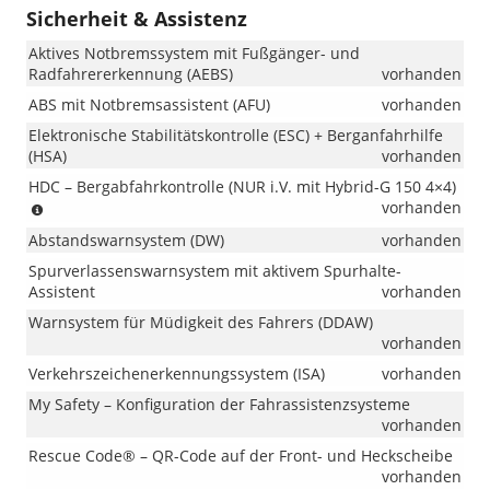
Sicherheit & Assistenz
Aktives Notbremssystem mit Fußgänger- und
Radfahrererkennung (AEBS)
vorhanden
ABS mit Notbremsassistent (AFU)
vorhanden
Elektronische Stabilitätskontrolle (ESC) + Berganfahrhilfe
(HSA)
vorhanden
HDC – Bergabfahrkontrolle (NUR i.V. mit Hybrid-G 150 4×4)
(NUR
vorhanden
i.V.
Abstandswarnsystem (DW)
vorhanden
mit
Hybrid-
Spurverlassenswarnsystem mit aktivem Spurhalte-
G
Assistent
vorhanden
150
Warnsystem für Müdigkeit des Fahrers (DDAW)
4×4)
vorhanden
Verkehrszeichenerkennungssystem (ISA)
vorhanden
My Safety – Konfiguration der Fahrassistenzsysteme
vorhanden
Rescue Code® – QR-Code auf der Front- und Heckscheibe
vorhanden