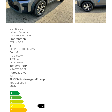
GETRIEBE
Schalt. 6-Gang
ANTRIEBSACHSE
Frontantrieb
ZYLINDER
3
SCHADSTOFFKLASSE
Euro 6
HUBRAUM
1.199 ccm
LEISTUNG
103 kW (140 PS)
KRAFTSTOFF
Autogas LPG
KATEGORIE
SUV/Geländewagen/Pickup
MODELLJAHR
2026