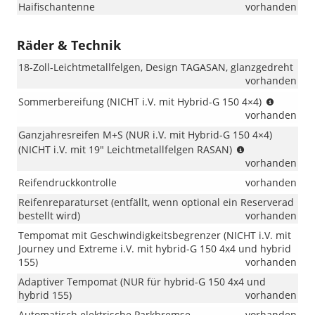
Haifischantenne
vorhanden
Räder & Technik
18-Zoll-Leichtmetallfelgen, Design TAGASAN, glanzgedreht
vorhanden
(NICHT
Sommerbereifung (NICHT i.V. mit Hybrid-G 150 4×4)
i.V.
vorhanden
mit
Ganzjahresreifen M+S (NUR i.V. mit Hybrid-G 150 4×4)
Hybrid-
(NUR
(NICHT i.V. mit 19" Leichtmetallfelgen RASAN)
G
i.V.
vorhanden
150
mit
4×4)
Reifendruckkontrolle
vorhanden
Hybrid-
G
Reifenreparaturset (entfällt, wenn optional ein Reserverad
150
bestellt wird)
vorhanden
4×4);
Tempomat mit Geschwindigkeitsbegrenzer (NICHT i.V. mit
(NICHT
Journey und Extreme i.V. mit hybrid-G 150 4x4 und hybrid
i.V.
155)
vorhanden
mit
Adaptiver Tempomat (NUR für hybrid-G 150 4x4 und
19"
hybrid 155)
vorhanden
Leichtmetallfe
RASAN)
Automatisch elektrische Parkbremse
vorhanden