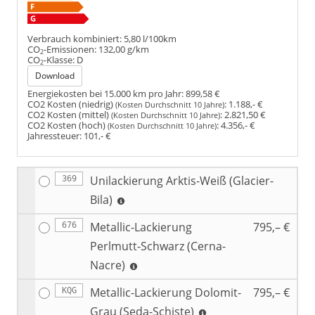
Verbrauch kombiniert:
5,80 l/100km
CO
-Emissionen:
132,00 g/km
2
CO
-Klasse:
D
2
Download
Energiekosten bei 15.000 km pro Jahr:
899,58 €
CO2 Kosten (niedrig)
:
1.188,- €
(Kosten Durchschnitt 10 Jahre)
CO2 Kosten (mittel)
:
2.821,50 €
(Kosten Durchschnitt 10 Jahre)
CO2 Kosten (hoch)
:
4.356,- €
(Kosten Durchschnitt 10 Jahre)
Jahressteuer:
101,- €
Unilackierung Arktis-Weiß (Glacier-
369
Bila)
Metallic-Lackierung
795,– €
676
Perlmutt-Schwarz (Cerna-
Nacre)
Metallic-Lackierung Dolomit-
795,– €
KQG
Grau (Seda-Schiste)