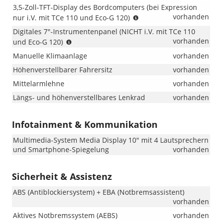
3,5-Zoll-TFT-Display des Bordcomputers (bei Expression
(bei
vorhanden
nur i.V. mit TCe 110 und Eco-G 120)
Expression
Digitales 7"-Instrumentenpanel (NICHT i.V. mit TCe 110
nur
(NICHT
vorhanden
und Eco-G 120)
i.V.
i.V.
mit
Manuelle Klimaanlage
vorhanden
mit
TCe
TCe
Höhenverstellbarer Fahrersitz
vorhanden
110
110
und
Mittelarmlehne
vorhanden
und
Eco-
Längs- und höhenverstellbares Lenkrad
Eco-
vorhanden
G
G
120)
120)
Infotainment & Kommunikation
Multimedia-System Media Display 10" mit 4 Lautsprechern
und Smartphone-Spiegelung
vorhanden
Sicherheit & Assistenz
ABS (Antiblockiersystem) + EBA (Notbremsassistent)
vorhanden
Aktives Notbremssystem (AEBS)
vorhanden