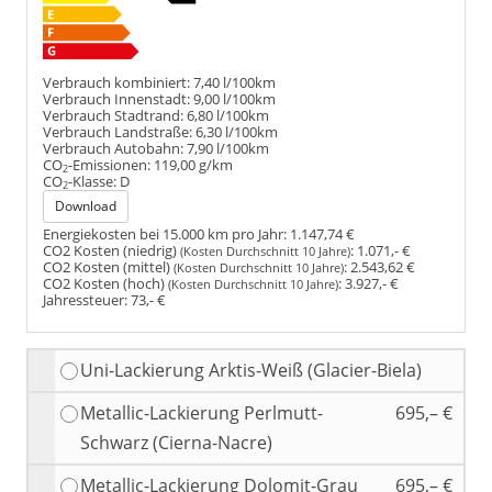
Verbrauch kombiniert:
7,40 l/100km
Verbrauch Innenstadt:
9,00 l/100km
Verbrauch Stadtrand:
6,80 l/100km
Verbrauch Landstraße:
6,30 l/100km
Verbrauch Autobahn:
7,90 l/100km
CO
-Emissionen:
119,00 g/km
2
CO
-Klasse:
D
2
Download
Energiekosten bei 15.000 km pro Jahr:
1.147,74 €
CO2 Kosten (niedrig)
:
1.071,- €
(Kosten Durchschnitt 10 Jahre)
CO2 Kosten (mittel)
:
2.543,62 €
(Kosten Durchschnitt 10 Jahre)
CO2 Kosten (hoch)
:
3.927,- €
(Kosten Durchschnitt 10 Jahre)
Jahressteuer:
73,- €
Uni-Lackierung Arktis-Weiß (Glacier-Biela)
Metallic-Lackierung Perlmutt-
695,– €
Schwarz (Cierna-Nacre)
Metallic-Lackierung Dolomit-Grau
695,– €