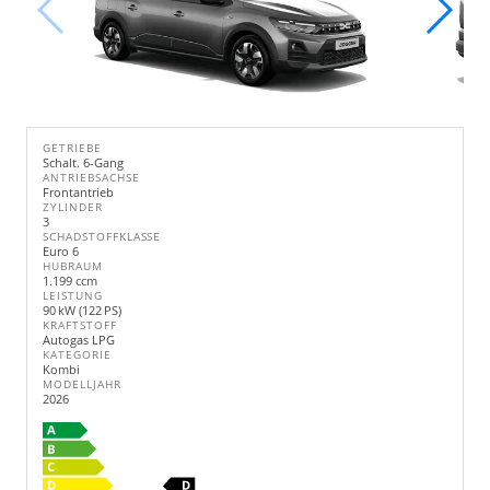
GETRIEBE
Schalt. 6-Gang
ANTRIEBSACHSE
Frontantrieb
ZYLINDER
3
SCHADSTOFFKLASSE
Euro 6
HUBRAUM
1.199 ccm
LEISTUNG
90 kW (122 PS)
KRAFTSTOFF
Autogas LPG
KATEGORIE
Kombi
MODELLJAHR
2026