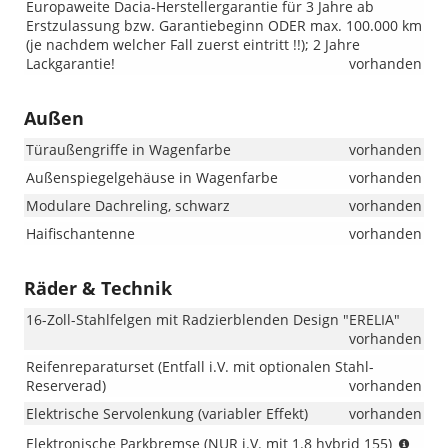
Europaweite Dacia-Herstellergarantie für 3 Jahre ab
Erstzulassung bzw. Garantiebeginn ODER max. 100.000 km
(je nachdem welcher Fall zuerst eintritt !!); 2 Jahre
Lackgarantie!
vorhanden
Außen
Türaußengriffe in Wagenfarbe
vorhanden
Außenspiegelgehäuse in Wagenfarbe
vorhanden
Modulare Dachreling, schwarz
vorhanden
Haifischantenne
vorhanden
Räder & Technik
16-Zoll-Stahlfelgen mit Radzierblenden Design "ERELIA"
vorhanden
Reifenreparaturset (Entfall i.V. mit optionalen Stahl-
Reserverad)
vorhanden
Elektrische Servolenkung (variabler Effekt)
vorhanden
(NUR
Elektronische Parkbremse (NUR i.V. mit 1.8 hybrid 155)