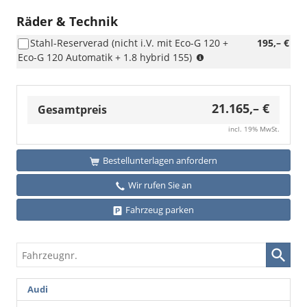
Räder & Technik
Stahl-Reserverad (nicht i.V. mit Eco-G 120 +
195,– €
(nicht
Eco-G 120 Automatik + 1.8 hybrid 155)
i.V.
mit
Eco-
21.165,– €
G
Gesamtpreis
120
incl. 19% MwSt.
+
Eco-
G
Bestellunterlagen anfordern
120
Wir rufen Sie an
Automatik
+
Fahrzeug parken
1.8
hybrid
155)
Fahrzeugnr.
Audi