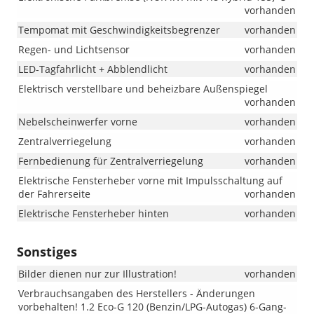
i.V.
vorhanden
mit
Tempomat mit Geschwindigkeitsbegrenzer
vorhanden
1.8
hybr
Regen- und Lichtsensor
vorhanden
155)
LED-Tagfahrlicht + Abblendlicht
vorhanden
Elektrisch verstellbare und beheizbare Außenspiegel
vorhanden
Nebelscheinwerfer vorne
vorhanden
Zentralverriegelung
vorhanden
Fernbedienung für Zentralverriegelung
vorhanden
Elektrische Fensterheber vorne mit Impulsschaltung auf
der Fahrerseite
vorhanden
Elektrische Fensterheber hinten
vorhanden
Sonstiges
Bilder dienen nur zur Illustration!
vorhanden
Verbrauchsangaben des Herstellers - Änderungen
vorbehalten! 1.2 Eco-G 120 (Benzin/LPG-Autogas) 6-Gang-