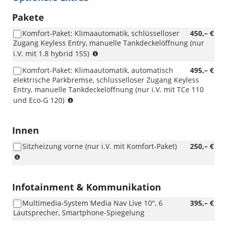
Pakete
Komfort-Paket: Klimaautomatik, schlüsselloser
450,– €
Zugang Keyless Entry, manuelle Tankdeckelöffnung (nur
(nur
i.V. mit 1.8 hybrid 155)
i.V.
Komfort-Paket: Klimaautomatik, automatisch
495,– €
mit
elektrische Parkbremse, schlüsselloser Zugang Keyless
1.8
Entry, manuelle Tankdeckelöffnung (nur i.V. mit TCe 110
hybrid
(nur
und Eco-G 120)
155)
i.V.
mit
TCe
Innen
110
Sitzheizung vorne (nur i.V. mit Komfort-Paket)
250,– €
und
(nur
Eco-
i.V.
G
mit
120)
Komfort-
Infotainment & Kommunikation
Paket)
Multimedia-System Media Nav Live 10", 6
395,– €
Lautsprecher, Smartphone-Spiegelung