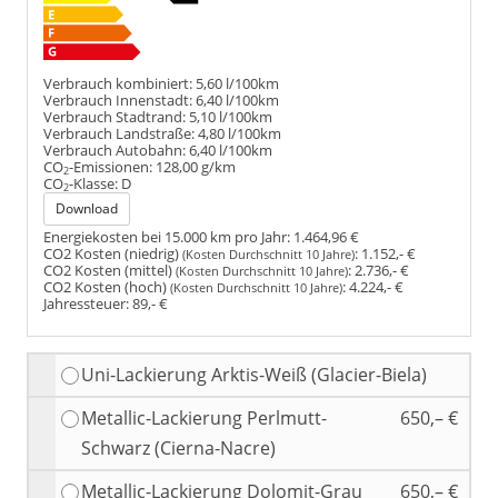
Verbrauch kombiniert:
5,60 l/100km
Verbrauch Innenstadt:
6,40 l/100km
Verbrauch Stadtrand:
5,10 l/100km
Verbrauch Landstraße:
4,80 l/100km
Verbrauch Autobahn:
6,40 l/100km
CO
-Emissionen:
128,00 g/km
2
CO
-Klasse:
D
2
Download
Energiekosten bei 15.000 km pro Jahr:
1.464,96 €
CO2 Kosten (niedrig)
:
1.152,- €
(Kosten Durchschnitt 10 Jahre)
CO2 Kosten (mittel)
:
2.736,- €
(Kosten Durchschnitt 10 Jahre)
CO2 Kosten (hoch)
:
4.224,- €
(Kosten Durchschnitt 10 Jahre)
Jahressteuer:
89,- €
Uni-Lackierung Arktis-Weiß (Glacier-Biela)
Metallic-Lackierung Perlmutt-
650,– €
Schwarz (Cierna-Nacre)
Metallic-Lackierung Dolomit-Grau
650,– €