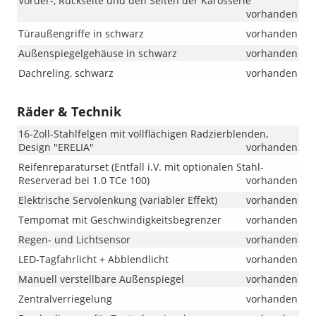
Vorder-, Rückseite und den Seiten der Karosserie
vorhanden
Türaußengriffe in schwarz
vorhanden
Außenspiegelgehäuse in schwarz
vorhanden
Dachreling, schwarz
vorhanden
Räder & Technik
16-Zoll-Stahlfelgen mit vollflächigen Radzierblenden,
Design "ERELIA"
vorhanden
Reifenreparaturset (Entfall i.V. mit optionalen Stahl-
Reserverad bei 1.0 TCe 100)
vorhanden
Elektrische Servolenkung (variabler Effekt)
vorhanden
Tempomat mit Geschwindigkeitsbegrenzer
vorhanden
Regen- und Lichtsensor
vorhanden
LED-Tagfahrlicht + Abblendlicht
vorhanden
Manuell verstellbare Außenspiegel
vorhanden
Zentralverriegelung
vorhanden