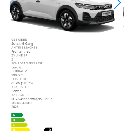
GETRIEBE
Schalt. 6-Gang
ANTRIEBSACHSE
Frontantrieb
ZYLINDER
3
SCHADSTOFFKLASSE
Euro 6
HUBRAUM
999 ccm
LEISTUNG
81 kW (110 PS)
KRAFTSTOFF
Benzin
KATEGORIE
SUV/Geländewagen/Pickup
MODELLJAHR
2026