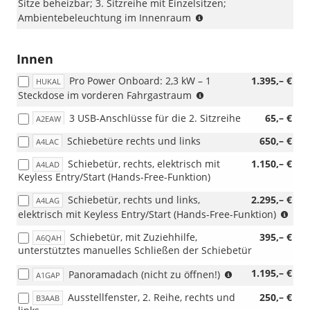
Sitze beheizbar; 3. Sitzreihe mit Einzelsitzen;
GTBAB
(nicht
Ambientebeleuchtung im Innenraum
und
i.V.
nicht
mit
mit
Dachgepäckträger,
Innen
Beifahrer-
BLYA2
Doppelsitzbank)
Pro Power Onboard: 2,3 kW – 1
1.395,– €
und
HUKAL
(nur
Steckdose im vorderen Fahrgastraum
nicht
i.V.
i.V.
3 USB-Anschlüsse für die 2. Sitzreihe
65,– €
A2EAW
mit
mit
PHEV)
Sitz-
Schiebetüre rechts und links
650,– €
A4LAC
(nicht
Paket
i.V.
56
Schiebetür, rechts, elektrisch mit
1.150,– €
A4LAD
mit
/
Keyless Entry/Start (Hands-Free-Funktion)
Spannungskonverter
49/
400
Schiebetür, rechts und links,
2.295,– €
10A
A4LAG
Watt
(nic
/
elektrisch mit Keyless Entry/Start (Hands-Free-Funktion)
und
i.V.
55)
Schiebetür, mit Zuziehhilfe,
395,– €
Reserverad;
A6QAH
mit
unterstütztes manuelles Schließen der Schiebetür
nur
JBBA
i.V.
(nicht
1.195,– €
Panoramadach (nicht zu öffnen!)
A1GAP
mit
i.V.
Einzel-
Ausstellfenster, 2. Reihe, rechts und
250,– €
B3AAB
mit
Beifahrersitz)