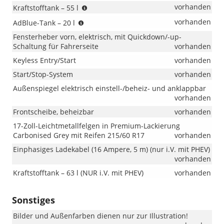
(nicht
vorhanden
Kraftstofftank – 55 l
i.V.
(nur
vorhanden
AdBlue-Tank – 20 l
mit
i.V.
PHEV)
Fensterheber vorn, elektrisch, mit Quickdown/-up-
mit
Schaltung für Fahrerseite
vorhanden
Diesel)
Keyless Entry/Start
vorhanden
Start/Stop-System
vorhanden
Außenspiegel elektrisch einstell-/beheiz- und anklappbar
vorhanden
Frontscheibe, beheizbar
vorhanden
17-Zoll-Leichtmetallfelgen in Premium-Lackierung
Carbonised Grey mit Reifen 215/60 R17
vorhanden
Einphasiges Ladekabel (16 Ampere, 5 m) (nur i.V. mit PHEV)
vorhanden
Kraftstofftank – 63 l (NUR i.V. mit PHEV)
vorhanden
Sonstiges
Bilder und Außenfarben dienen nur zur Illustration!