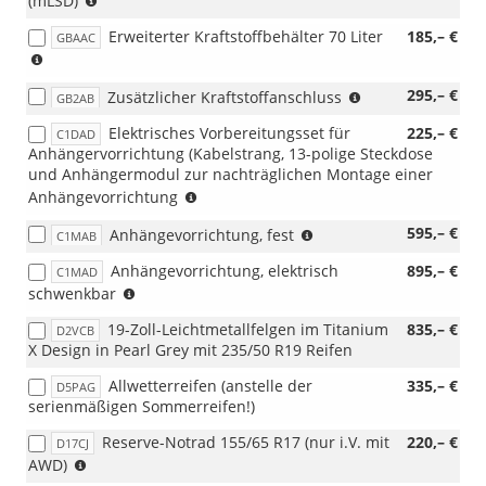
(mLSD)
Schaltgetriebe)
i.V.
Erweiterter Kraftstoffbehälter 70 Liter
185,– €
GBAAC
mit
(nur
Schaltgetriebe
i.V.
mit
(nur
295,– €
Zusätzlicher Kraftstoffanschluss
mit
GB2AB
150PS
i.V.
Diesel)
und
Elektrisches Vorbereitungsset für
225,– €
C1DAD
mit
(nicht
136PS)
Anhängervorrichtung (Kabelstrang, 13-polige Steckdose
Diesel)
i.V.
und Anhängermodul zur nachträglichen Montage einer
mit
(nicht
Anhängevorrichtung
Reserverad-
i.V.
Notrad,
(nicht
595,– €
Anhängevorrichtung, fest
mit
C1MAB
D17CJ)
i.V.
Anhängevorrichtung,
Anhängevorrichtung, elektrisch
895,– €
C1MAD
mit
fest
(nicht
schwenkbar
C1DAD
bzw.
i.V.
Vorbereitungsset);
elektrisch
19-Zoll-Leichtmetallfelgen im Titanium
835,– €
D2VCB
mit
(bei
schwenkbar)
X Design in Pearl Grey mit 235/50 R19 Reifen
C1DAD
Sport
Vorbereitungsset),
entfällt
Allwetterreifen (anstelle der
335,– €
D5PAG
(beim
der
serienmäßigen Sommerreifen!)
Diesel
Active-
320L
Stoßfänger)
Reserve-Notrad 155/65 R17 (nur i.V. mit
220,– €
D17CJ
nicht
(beim
Hinweis:
AWD)
mit
Diesel
Nur