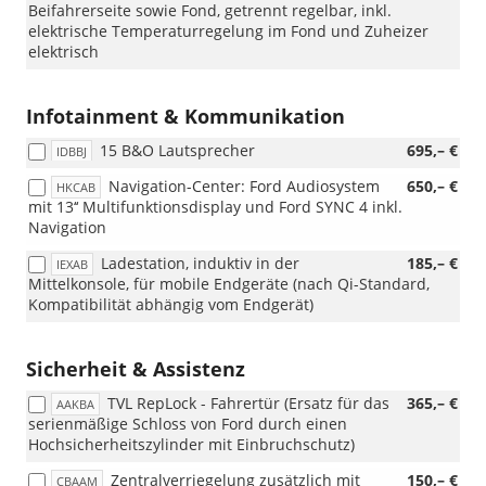
Beifahrerseite sowie Fond, getrennt regelbar, inkl.
elektrische Temperaturregelung im Fond und Zuheizer
elektrisch
Infotainment & Kommunikation
15 B&O Lautsprecher
695,– €
IDBBJ
Navigation-Center: Ford Audiosystem
650,– €
HKCAB
mit 13‘‘ Multifunktionsdisplay und Ford SYNC 4 inkl.
Navigation
Ladestation, induktiv in der
185,– €
IEXAB
Mittelkonsole, für mobile Endgeräte (nach Qi-Standard,
Kompatibilität abhängig vom Endgerät)
Sicherheit & Assistenz
TVL RepLock - Fahrertür (Ersatz für das
365,– €
AAKBA
serienmäßige Schloss von Ford durch einen
Hochsicherheitszylinder mit Einbruchschutz)
Zentralverriegelung zusätzlich mit
150,– €
CBAAM