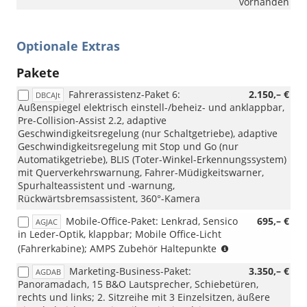
vorhanden
Optionale Extras
Pakete
Fahrerassistenz-Paket 6:
2.150,– €
DBCAJt
Außenspiegel elektrisch einstell-/beheiz- und anklappbar,
Pre-Collision-Assist 2.2, adaptive
Geschwindigkeitsregelung (nur Schaltgetriebe), adaptive
Geschwindigkeitsregelung mit Stop und Go (nur
Automatikgetriebe), BLIS (Toter-Winkel-Erkennungssystem)
mit Querverkehrswarnung, Fahrer-Müdigkeitswarner,
Spurhalteassistent und -warnung,
Rückwärtsbremsassistent, 360°-Kamera
Mobile-Office-Paket: Lenkrad, Sensico
695,– €
AGJAC
in Leder-Optik, klappbar; Mobile Office-Licht
(nicht
(Fahrerkabine); AMPS Zubehör Haltepunkte
i.V.
Marketing-Business-Paket:
3.350,– €
AGDAB
mit
Panoramadach, 15 B&O Lautsprecher, Schiebetüren,
Lenkrad
rechts und links; 2. Sitzreihe mit 3 Einzelsitzen, äußere
beheizt,