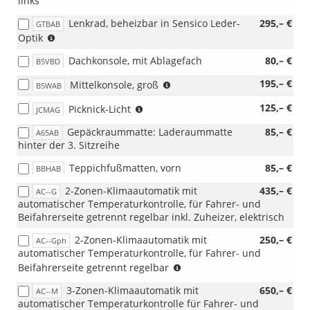
links
Dachgepäckträg
BLYA2)
Lenkrad, beheizbar in Sensico Leder-
295,– €
GTBAB
(nicht
Optik
i.V.
Dachkonsole, mit Ablagefach
80,– €
B5VBD
mit
Mobile
(nicht
195,– €
Mittelkonsole, groß
B5WAB
Office
i.V.
Paket,
(Entfall
125,– €
Picknick-Licht
mit
JCMAG
AGJAC)
der
Sitz-
Gepäckraummatte: Laderaummatte
85,– €
A65AB
serienmäßigen
Paketen
hinter der 3. Sitzreihe
Laderaumbeleuchtung
mit
LED)
Beifahrer-
Teppichfußmatten, vorn
85,– €
BBHAB
Doppelsitz)
2-Zonen-Klimaautomatik mit
435,– €
AC--G
automatischer Temperaturkontrolle, für Fahrer- und
Beifahrerseite getrennt regelbar inkl. Zuheizer, elektrisch
2-Zonen-Klimaautomatik mit
250,– €
AC--Gph
automatischer Temperaturkontrolle, für Fahrer- und
(nur
Beifahrerseite getrennt regelbar
i.V.
3-Zonen-Klimaautomatik mit
650,– €
AC--M
mit
automatischer Temperaturkontrolle für Fahrer- und
PHEV)