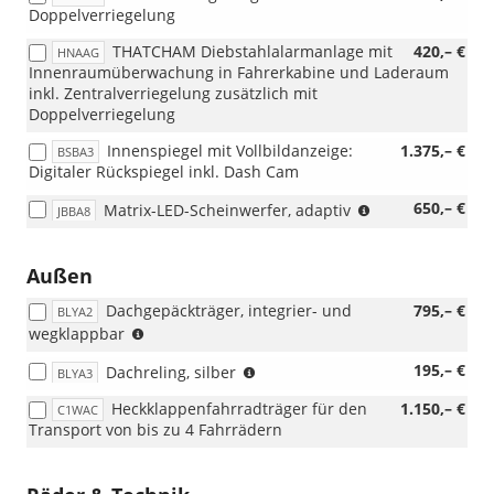
Doppelverriegelung
THATCHAM Diebstahlalarmanlage mit
420,– €
HNAAG
Innenraumüberwachung in Fahrerkabine und Laderaum
inkl. Zentralverriegelung zusätzlich mit
Doppelverriegelung
Innenspiegel mit Vollbildanzeige:
1.375,– €
BSBA3
Digitaler Rückspiegel inkl. Dash Cam
(nicht
650,– €
Matrix-LED-Scheinwerfer, adaptiv
JBBA8
i.V.
mit
A4LAG)
Außen
Dachgepäckträger, integrier- und
795,– €
BLYA2
(nicht
wegklappbar
i.V.
(nicht
195,– €
Dachreling, silber
mit
BLYA3
i.V.
Panoramadach,
Heckklappenfahrradträger für den
1.150,– €
C1WAC
mit
A1GAP
Transport von bis zu 4 Fahrrädern
Dachgepäckträger,
oder
BLYA2)
Marketing-
Business-