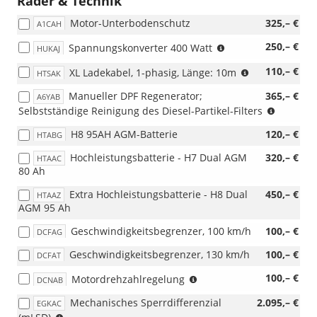
Räder & Technik
Paket,
AGDAB)
Motor-Unterbodenschutz
325,– €
A1CAH
(nicht
250,– €
Spannungskonverter 400 Watt
HUKAJ
i.V.
(nur
110,– €
XL Ladekabel, 1-phasig, Länge: 10m
mit
HTSAK
i.V.
Ford
Manueller DPF Regenerator;
365,– €
A6YAB
mit
Pro
(nur
Selbstständige Reinigung des Diesel-Partikel-Filters
PHEV)
Digital
i.V.
Upfit,
H8 95AH AGM-Batterie
120,– €
HTABG
mit
Zusatzsicherungsk
Diesel)
Pro
Hochleistungsbatterie - H7 Dual AGM
320,– €
HTAAC
Power
80 Ah
Onboard;
Extra Hochleistungsbatterie - H8 Dual
nur
450,– €
HTAAZ
AGM 95 Ah
i.V.
mit
Geschwindigkeitsbegrenzer, 100 km/h
100,– €
DCFAG
Einzel-
Beifahrersitz)
Geschwindigkeitsbegrenzer, 130 km/h
100,– €
DCFAT
(nur
100,– €
Motordrehzahlregelung
DCNAB
i.V.
Mechanisches Sperrdifferenzial
2.095,– €
EGKAC
mit
(nur