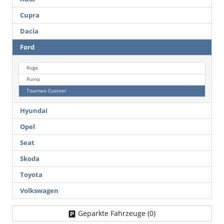
mit
oder
Anhängerkupplung
C1MAD)
Cupra
(C1MAB
erhältlich.
oder
Dacia
C1MAD)
Ford
erhältlich.
Kuga
Puma
Tourneo Custom
Hyundai
Opel
Seat
Skoda
Toyota
Volkswagen
Geparkte Fahrzeuge (
0
)