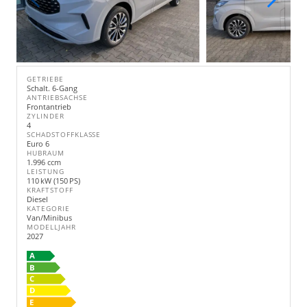
GETRIEBE
Schalt. 6-Gang
ANTRIEBSACHSE
Frontantrieb
ZYLINDER
4
SCHADSTOFFKLASSE
Euro 6
HUBRAUM
1.996 ccm
LEISTUNG
110 kW (150 PS)
KRAFTSTOFF
Diesel
KATEGORIE
Van/Minibus
MODELLJAHR
2027