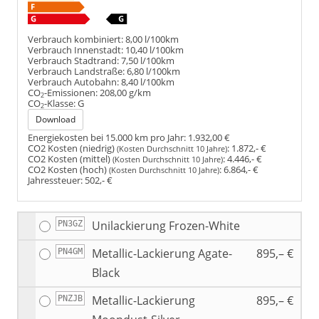
Verbrauch kombiniert:
8,00 l/100km
Verbrauch Innenstadt:
10,40 l/100km
Verbrauch Stadtrand:
7,50 l/100km
Verbrauch Landstraße:
6,80 l/100km
Verbrauch Autobahn:
8,40 l/100km
CO
-Emissionen:
208,00 g/km
2
CO
-Klasse:
G
2
Download
Energiekosten bei 15.000 km pro Jahr:
1.932,00 €
CO2 Kosten (niedrig)
:
1.872,- €
(Kosten Durchschnitt 10 Jahre)
CO2 Kosten (mittel)
:
4.446,- €
(Kosten Durchschnitt 10 Jahre)
CO2 Kosten (hoch)
:
6.864,- €
(Kosten Durchschnitt 10 Jahre)
Jahressteuer:
502,- €
Unilackierung Frozen-White
PN3GZ
Metallic-Lackierung Agate-
895,– €
PN4GM
Black
Metallic-Lackierung
895,– €
PNZJB