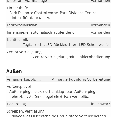
Diebstahl-Alarmanlage
vorhanden
Einparkhilfe
Park Distance Control vorne, Park Distance Control
hinten, Rückfahrkamera
Fahrprofilauswahl
vorhanden
Innenspiegel automatisch abblendend
vorhanden
Lichttechnik
Tagfahrlicht, LED-Rückleuchten, LED-Scheinwerfer
Zentralverriegelung
Zentralverriegelung mit Funkfernbedienung
Außen
Anhängerkupplung
Anhängerkupplung-Vorbereitung
Außenspiegel
Außenspiegel elektrisch anklappbar, Außenspiegel
beheizbar, Außenspiegel elektrisch verstellbar
Dachreling
in Schwarz
Scheiben, Verglasung
Privacy Glass (Heckscheibe und hintere Seitenscheiben