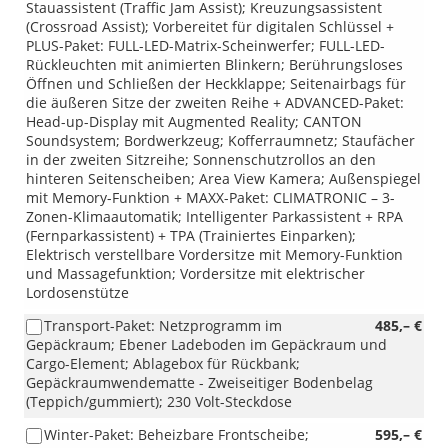
Stauassistent (Traffic Jam Assist); Kreuzungsassistent
(Crossroad Assist); Vorbereitet für digitalen Schlüssel +
PLUS-Paket: FULL-LED-Matrix-Scheinwerfer; FULL-LED-
Rückleuchten mit animierten Blinkern; Berührungsloses
Öffnen und Schließen der Heckklappe; Seitenairbags für
die äußeren Sitze der zweiten Reihe + ADVANCED-Paket:
Head-up-Display mit Augmented Reality; CANTON
Soundsystem; Bordwerkzeug; Kofferraumnetz; Staufächer
in der zweiten Sitzreihe; Sonnenschutzrollos an den
hinteren Seitenscheiben; Area View Kamera; Außenspiegel
mit Memory-Funktion + MAXX-Paket: CLIMATRONIC – 3-
Zonen-Klimaautomatik; Intelligenter Parkassistent + RPA
(Fernparkassistent) + TPA (Trainiertes Einparken);
Elektrisch verstellbare Vordersitze mit Memory-Funktion
und Massagefunktion; Vordersitze mit elektrischer
Lordosenstütze
Transport-Paket: Netzprogramm im
485,– €
Gepäckraum; Ebener Ladeboden im Gepäckraum und
Cargo-Element; Ablagebox für Rückbank;
Gepäckraumwendematte - Zweiseitiger Bodenbelag
(Teppich/gummiert); 230 Volt-Steckdose
Winter-Paket: Beheizbare Frontscheibe;
595,– €