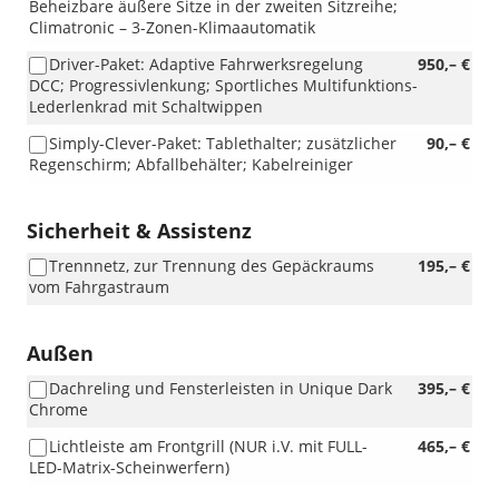
Beheizbare äußere Sitze in der zweiten Sitzreihe;
Climatronic – 3-Zonen-Klimaautomatik
Driver-Paket: Adaptive Fahrwerksregelung
950,– €
DCC; Progressivlenkung; Sportliches Multifunktions-
Lederlenkrad mit Schaltwippen
Simply-Clever-Paket: Tablethalter; zusätzlicher
90,– €
Regenschirm; Abfallbehälter; Kabelreiniger
Sicherheit & Assistenz
Trennnetz, zur Trennung des Gepäckraums
195,– €
vom Fahrgastraum
Außen
Dachreling und Fensterleisten in Unique Dark
395,– €
Chrome
Lichtleiste am Frontgrill (NUR i.V. mit FULL-
465,– €
LED-Matrix-Scheinwerfern)