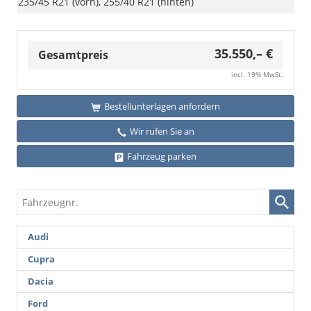
235/45 R21 (vorn), 255/40 R21 (hinten)
35.550,– €
Gesamtpreis
incl. 19% MwSt.
Bestellunterlagen anfordern
Wir rufen Sie an
Fahrzeug parken
Fahrzeugnr.
Audi
Cupra
Dacia
Ford