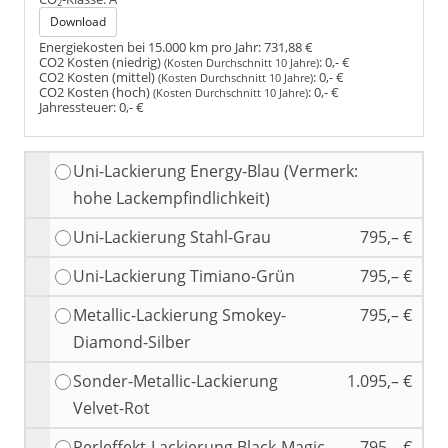
2
Download
Energiekosten bei 15.000 km pro Jahr:
731,88 €
CO2 Kosten (niedrig)
:
0,- €
(Kosten Durchschnitt 10 Jahre)
CO2 Kosten (mittel)
:
0,- €
(Kosten Durchschnitt 10 Jahre)
CO2 Kosten (hoch)
:
0,- €
(Kosten Durchschnitt 10 Jahre)
Jahressteuer:
0,- €
Uni-Lackierung Energy-Blau (Vermerk:
hohe Lackempfindlichkeit)
Uni-Lackierung Stahl-Grau
795,– €
Uni-Lackierung Timiano-Grün
795,– €
Metallic-Lackierung Smokey-
795,– €
Diamond-Silber
Sonder-Metallic-Lackierung
1.095,– €
Velvet-Rot
Perleffekt-Lackierung Black-Magic
795,– €