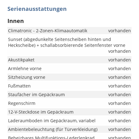
Serienausstattungen
Innen
Climatronic - 2-Zonen-Klimaautomatik
vorhanden
Sunset (abgedunkelte Seitenscheiben hinten und
Heckscheibe) + schallabsorbierende Seitenfenster vorne
vorhanden
Akustikpaket
vorhanden
Armlehne vorne
vorhanden
Sitzheizung vorne
vorhanden
Fußmatten
vorhanden
Staufächer im Gepäckraum
vorhanden
Regenschirm
vorhanden
12-V-Steckdose im Gepäckraum
vorhanden
Laderaumboden im Gepäckraum, variabel
vorhanden
Ambientebeleuchtung (für Türverkleidung)
vorhanden
Beheizbares Multifunktions-Lederlenkrad
vorhanden