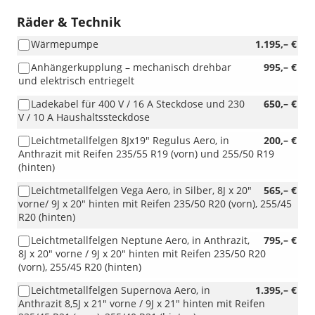
Räder & Technik
Wärmepumpe
1.195,– €
Anhängerkupplung – mechanisch drehbar
995,– €
und elektrisch entriegelt
Ladekabel für 400 V / 16 A Steckdose und 230
650,– €
V / 10 A Haushaltssteckdose
Leichtmetallfelgen 8Jx19" Regulus Aero, in
200,– €
Anthrazit mit Reifen 235/55 R19 (vorn) und 255/50 R19
(hinten)
Leichtmetallfelgen Vega Aero, in Silber, 8J x 20"
565,– €
vorne/ 9J x 20" hinten mit Reifen 235/50 R20 (vorn), 255/45
R20 (hinten)
Leichtmetallfelgen Neptune Aero, in Anthrazit,
795,– €
8J x 20" vorne / 9J x 20" hinten mit Reifen 235/50 R20
(vorn), 255/45 R20 (hinten)
Leichtmetallfelgen Supernova Aero, in
1.395,– €
Anthrazit 8,5J x 21" vorne / 9J x 21" hinten mit Reifen