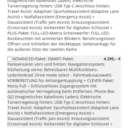
(magnetisches kabelloses Laden); Elektrische
Türverriegelung hinten; USB-Typ-C-Anschluss hinten;
Travel Assist: Adaptiver Spurhalteassistent (Adaptive Lane
Assist) + Notfallassistent (Emergency Assist) +
Stauassistent (Traffic Jam Assist); Kreuzungsassistent
(Crossroad Assist); Vorbereitet für digitalen Schlüssel +
PLUS-Paket: FULL-LED-Matrix-Scheinwerfer; FULL-LED-
Rückleuchten mit animierten Blinkern; Berührungsloses
Öffnen und Schließen der Heckklappe; Seitenairbags für
die äußeren Sitze der zweiten Reihe
ADVANCED-Paket: SMART-Paket:
4.295,– €
Parksensoren vorn und hinten; Navigationssystem;
Sitzheizung vorne; Beheizbares Multifunktions-
Lederlenkrad; Drive mode select - Fahrmodusauswahl;
VORBEREITUNG für Anhängerkupplung + CLEVER-Paket:
Kessy Full – Schlüsselloses Zugangssystem mit
automatischer Verriegelung beim Entfernen; Phone Box
Qi2 (magnetisches kabelloses Laden); Elektrische
Türverriegelung hinten; USB-Typ-C-Anschluss hinten;
Travel Assist: Adaptiver Spurhalteassistent (Adaptive Lane
Assist) + Notfallassistent (Emergency Assist) +
Stauassistent (Traffic Jam Assist); Kreuzungsassistent
(Crossroad Assist); Vorbereitet für digitalen Schlüssel +