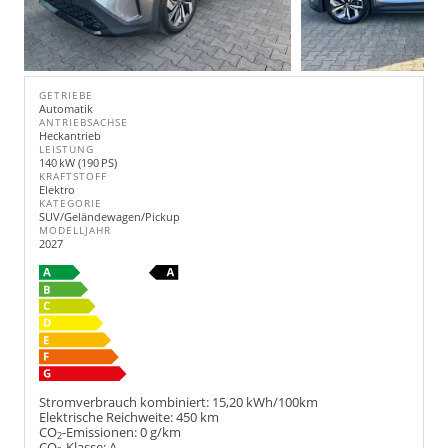
GETRIEBE
Automatik
ANTRIEBSACHSE
Heckantrieb
LEISTUNG
140 kW (190 PS)
KRAFTSTOFF
Elektro
KATEGORIE
SUV/Geländewagen/Pickup
MODELLJAHR
2027
Stromverbrauch kombiniert:
15,20 kWh/100km
Elektrische Reichweite:
450 km
CO
-Emissionen:
0 g/km
2
CO
-Klasse:
A