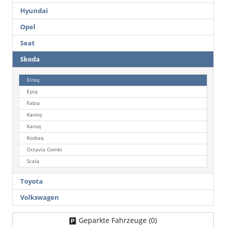
Hyundai
Opel
Seat
Skoda
Elroq
Epiq
Fabia
Kamiq
Karoq
Kodiaq
Octavia Combi
Scala
Toyota
Volkswagen
Geparkte Fahrzeuge (
0
)