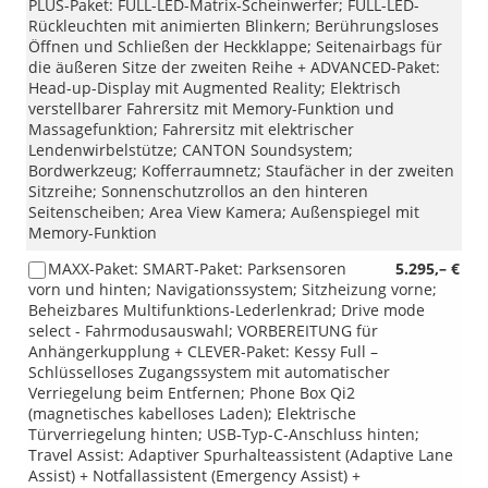
PLUS-Paket: FULL-LED-Matrix-Scheinwerfer; FULL-LED-
Rückleuchten mit animierten Blinkern; Berührungsloses
Öffnen und Schließen der Heckklappe; Seitenairbags für
die äußeren Sitze der zweiten Reihe + ADVANCED-Paket:
Head-up-Display mit Augmented Reality; Elektrisch
verstellbarer Fahrersitz mit Memory-Funktion und
Massagefunktion; Fahrersitz mit elektrischer
Lendenwirbelstütze; CANTON Soundsystem;
Bordwerkzeug; Kofferraumnetz; Staufächer in der zweiten
Sitzreihe; Sonnenschutzrollos an den hinteren
Seitenscheiben; Area View Kamera; Außenspiegel mit
Memory-Funktion
MAXX-Paket: SMART-Paket: Parksensoren
5.295,– €
vorn und hinten; Navigationssystem; Sitzheizung vorne;
Beheizbares Multifunktions-Lederlenkrad; Drive mode
select - Fahrmodusauswahl; VORBEREITUNG für
Anhängerkupplung + CLEVER-Paket: Kessy Full –
Schlüsselloses Zugangssystem mit automatischer
Verriegelung beim Entfernen; Phone Box Qi2
(magnetisches kabelloses Laden); Elektrische
Türverriegelung hinten; USB-Typ-C-Anschluss hinten;
Travel Assist: Adaptiver Spurhalteassistent (Adaptive Lane
Assist) + Notfallassistent (Emergency Assist) +