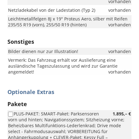
vorhanden
Netzladekabel von der Ladestation (Typ 2)
vorhanden
Leichtmetallfelgen 8J x 19" Proteus Aero, silber mit Reifen
235/55 R19 (vorn), 255/50 R19 (hinten)
vorhanden
Sonstiges
Bilder dienen nur zur Illustration!
vorhanden
Vermerk: Das Fahrzeug erhält vor Auslieferung eine
ausländische Tageszulassung und wird zur Garantie
angemeldet!
vorhanden
Optionale Extras
Pakete
PLUS-PAKET: SMART-Paket: Parksensoren
1.895,– €
vorn und hinten; Navigationssystem; Sitzheizung vorne;
Beheizbares Multifunktions-Lederlenkrad; Drive mode
select - Fahrmodusauswahl; VORBEREITUNG für
Anhängerkupplung + CLEVER-Paket: Kessy Full –