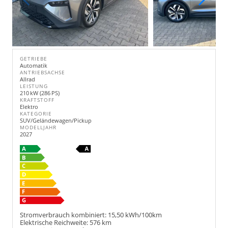
GETRIEBE
Automatik
ANTRIEBSACHSE
Allrad
LEISTUNG
210 kW (286 PS)
KRAFTSTOFF
Elektro
KATEGORIE
SUV/Geländewagen/Pickup
MODELLJAHR
2027
Stromverbrauch kombiniert:
15,50 kWh/100km
Elektrische Reichweite:
576 km