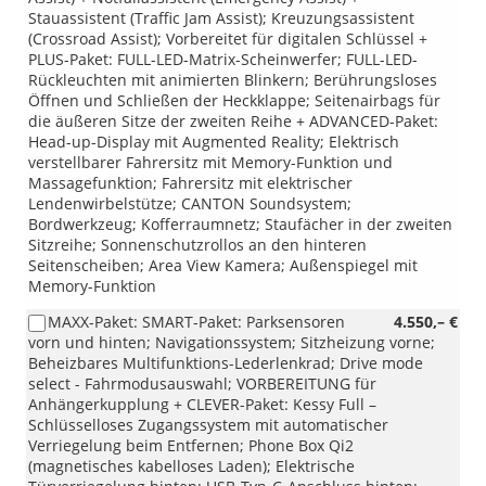
Stauassistent (Traffic Jam Assist); Kreuzungsassistent
(Crossroad Assist); Vorbereitet für digitalen Schlüssel +
PLUS-Paket: FULL-LED-Matrix-Scheinwerfer; FULL-LED-
Rückleuchten mit animierten Blinkern; Berührungsloses
Öffnen und Schließen der Heckklappe; Seitenairbags für
die äußeren Sitze der zweiten Reihe + ADVANCED-Paket:
Head-up-Display mit Augmented Reality; Elektrisch
verstellbarer Fahrersitz mit Memory-Funktion und
Massagefunktion; Fahrersitz mit elektrischer
Lendenwirbelstütze; CANTON Soundsystem;
Bordwerkzeug; Kofferraumnetz; Staufächer in der zweiten
Sitzreihe; Sonnenschutzrollos an den hinteren
Seitenscheiben; Area View Kamera; Außenspiegel mit
Memory-Funktion
MAXX-Paket: SMART-Paket: Parksensoren
4.550,– €
vorn und hinten; Navigationssystem; Sitzheizung vorne;
Beheizbares Multifunktions-Lederlenkrad; Drive mode
select - Fahrmodusauswahl; VORBEREITUNG für
Anhängerkupplung + CLEVER-Paket: Kessy Full –
Schlüsselloses Zugangssystem mit automatischer
Verriegelung beim Entfernen; Phone Box Qi2
(magnetisches kabelloses Laden); Elektrische