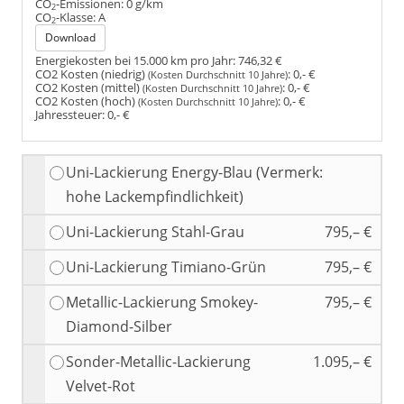
CO
-Emissionen:
0 g/km
2
CO
-Klasse:
A
2
Download
Energiekosten bei 15.000 km pro Jahr:
746,32 €
CO2 Kosten (niedrig)
:
0,- €
(Kosten Durchschnitt 10 Jahre)
CO2 Kosten (mittel)
:
0,- €
(Kosten Durchschnitt 10 Jahre)
CO2 Kosten (hoch)
:
0,- €
(Kosten Durchschnitt 10 Jahre)
Jahressteuer:
0,- €
Uni-Lackierung Energy-Blau (Vermerk:
hohe Lackempfindlichkeit)
Uni-Lackierung Stahl-Grau
795,– €
Uni-Lackierung Timiano-Grün
795,– €
Metallic-Lackierung Smokey-
795,– €
Diamond-Silber
Sonder-Metallic-Lackierung
1.095,– €
Velvet-Rot