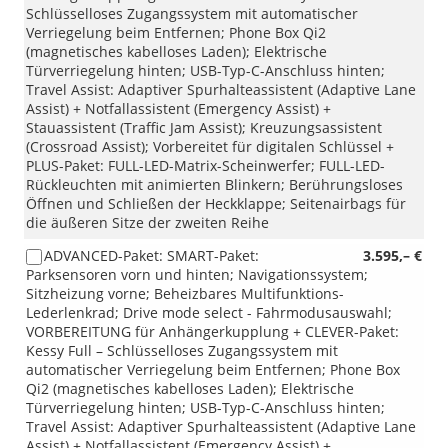
Schlüsselloses Zugangssystem mit automatischer
Verriegelung beim Entfernen; Phone Box Qi2
(magnetisches kabelloses Laden); Elektrische
Türverriegelung hinten; USB-Typ-C-Anschluss hinten;
Travel Assist: Adaptiver Spurhalteassistent (Adaptive Lane
Assist) + Notfallassistent (Emergency Assist) +
Stauassistent (Traffic Jam Assist); Kreuzungsassistent
(Crossroad Assist); Vorbereitet für digitalen Schlüssel +
PLUS-Paket: FULL-LED-Matrix-Scheinwerfer; FULL-LED-
Rückleuchten mit animierten Blinkern; Berührungsloses
Öffnen und Schließen der Heckklappe; Seitenairbags für
die äußeren Sitze der zweiten Reihe
ADVANCED-Paket: SMART-Paket:
3.595,– €
Parksensoren vorn und hinten; Navigationssystem;
Sitzheizung vorne; Beheizbares Multifunktions-
Lederlenkrad; Drive mode select - Fahrmodusauswahl;
VORBEREITUNG für Anhängerkupplung + CLEVER-Paket:
Kessy Full – Schlüsselloses Zugangssystem mit
automatischer Verriegelung beim Entfernen; Phone Box
Qi2 (magnetisches kabelloses Laden); Elektrische
Türverriegelung hinten; USB-Typ-C-Anschluss hinten;
Travel Assist: Adaptiver Spurhalteassistent (Adaptive Lane
Assist) + Notfallassistent (Emergency Assist) +