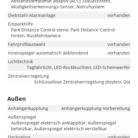
Abstandstempomat adaptiv (ACC), Stauassistent,
Müdigkeitserkennungs-Sensor, Notrufsystem
Diebstahl-Alarmanlage
vorhanden
Einparkhilfe
Park Distance Control vorne, Park Distance Control
hinten, Rückfahrkamera
Fahrprofilauswahl
vorhanden
Innenspiegel automatisch abblendend
vorhanden
Lichttechnik
Tagfahrlicht, LED-Rückleuchten, LED-Scheinwerfer
Zentralverriegelung
Schlüssellose Zentralverriegelung (Keyless Go)
Außen
Anhängerkupplung
Anhängerkupplung-Vorbereitung
Außenspiegel
Außenspiegel elektrisch anklappbar, Außenspiegel
beheizbar, Außenspiegel elektrisch verstellbar
Dachreling
vorhanden