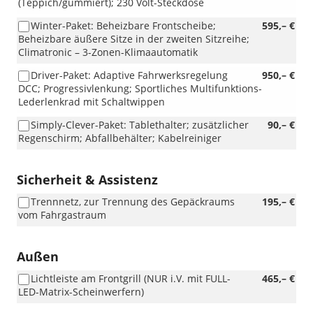
(Teppich/gummiert); 230 Volt-Steckdose
Winter-Paket: Beheizbare Frontscheibe;
595,– €
Beheizbare äußere Sitze in der zweiten Sitzreihe;
Climatronic – 3-Zonen-Klimaautomatik
Driver-Paket: Adaptive Fahrwerksregelung
950,– €
DCC; Progressivlenkung; Sportliches Multifunktions-
Lederlenkrad mit Schaltwippen
Simply-Clever-Paket: Tablethalter; zusätzlicher
90,– €
Regenschirm; Abfallbehälter; Kabelreiniger
Sicherheit & Assistenz
Trennnetz, zur Trennung des Gepäckraums
195,– €
vom Fahrgastraum
Außen
Lichtleiste am Frontgrill (NUR i.V. mit FULL-
465,– €
LED-Matrix-Scheinwerfern)