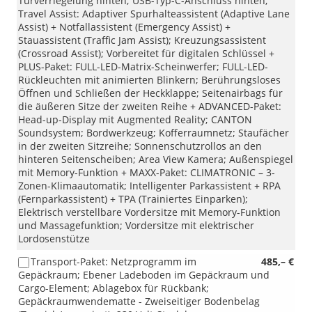
Türverriegelung hinten; USB-Typ-C-Anschluss hinten;
Travel Assist: Adaptiver Spurhalteassistent (Adaptive Lane
Assist) + Notfallassistent (Emergency Assist) +
Stauassistent (Traffic Jam Assist); Kreuzungsassistent
(Crossroad Assist); Vorbereitet für digitalen Schlüssel +
PLUS-Paket: FULL-LED-Matrix-Scheinwerfer; FULL-LED-
Rückleuchten mit animierten Blinkern; Berührungsloses
Öffnen und Schließen der Heckklappe; Seitenairbags für
die äußeren Sitze der zweiten Reihe + ADVANCED-Paket:
Head-up-Display mit Augmented Reality; CANTON
Soundsystem; Bordwerkzeug; Kofferraumnetz; Staufächer
in der zweiten Sitzreihe; Sonnenschutzrollos an den
hinteren Seitenscheiben; Area View Kamera; Außenspiegel
mit Memory-Funktion + MAXX-Paket: CLIMATRONIC – 3-
Zonen-Klimaautomatik; Intelligenter Parkassistent + RPA
(Fernparkassistent) + TPA (Trainiertes Einparken);
Elektrisch verstellbare Vordersitze mit Memory-Funktion
und Massagefunktion; Vordersitze mit elektrischer
Lordosenstütze
Transport-Paket: Netzprogramm im
485,– €
Gepäckraum; Ebener Ladeboden im Gepäckraum und
Cargo-Element; Ablagebox für Rückbank;
Gepäckraumwendematte - Zweiseitiger Bodenbelag