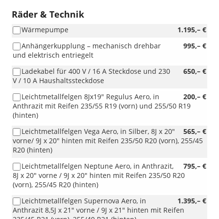
Räder & Technik
Wärmepumpe
1.195,– €
Anhängerkupplung – mechanisch drehbar
995,– €
und elektrisch entriegelt
Ladekabel für 400 V / 16 A Steckdose und 230
650,– €
V / 10 A Haushaltssteckdose
Leichtmetallfelgen 8Jx19" Regulus Aero, in
200,– €
Anthrazit mit Reifen 235/55 R19 (vorn) und 255/50 R19
(hinten)
Leichtmetallfelgen Vega Aero, in Silber, 8J x 20"
565,– €
vorne/ 9J x 20" hinten mit Reifen 235/50 R20 (vorn), 255/45
R20 (hinten)
Leichtmetallfelgen Neptune Aero, in Anthrazit,
795,– €
8J x 20" vorne / 9J x 20" hinten mit Reifen 235/50 R20
(vorn), 255/45 R20 (hinten)
Leichtmetallfelgen Supernova Aero, in
1.395,– €
Anthrazit 8,5J x 21" vorne / 9J x 21" hinten mit Reifen