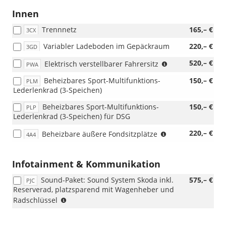
Innen
Trennnetz
165,– €
3CX
Variabler Ladeboden im Gepäckraum
220,– €
3GD
(nur
520,– €
Elektrisch verstellbarer Fahrersitz
PWA
i.V.
Beheizbares Sport-Multifunktions-
150,– €
PLM
mit
Lederlenkrad (3-Speichen)
WQ3/PEA,
nicht
Beheizbares Sport-Multifunktions-
150,– €
PLP
i.V.
Lederlenkrad (3-Speichen) für DSG
mit
PIK)
(nicht
220,– €
Beheizbare äußere Fondsitzplätze
4A4
i.V.
mit
WIE
Infotainment & Kommunikation
und
Sound-Paket: Sound System Skoda inkl.
575,– €
PMA)
PJC
Reserverad, platzsparend mit Wagenheber und
(nur
Radschlüssel
i.V.
mit