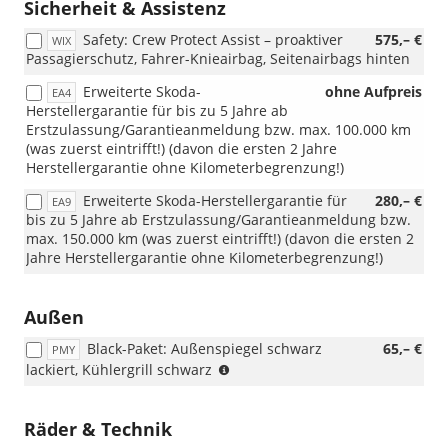
WQ3/PEA/WQ7)
Sicherheit & Assistenz
(In
Safety: Crew Protect Assist – proaktiver
575,– €
Kombination
WIX
Passagierschutz, Fahrer-Knieairbag, Seitenairbags hinten
mit
10"
Erweiterte Skoda-
ohne Aufpreis
EA4
Virtual
Herstellergarantie für bis zu 5 Jahre ab
Cockpit
Erstzulassung/Garantieanmeldung bzw. max. 100.000 km
nur
(was zuerst eintrifft!) (davon die ersten 2 Jahre
möglich
Herstellergarantie ohne Kilometerbegrenzung!)
mit
9,2"
Erweiterte Skoda-Herstellergarantie für
280,– €
EA9
Škoda
bis zu 5 Jahre ab Erstzulassung/Garantieanmeldung bzw.
Navigation)
max. 150.000 km (was zuerst eintrifft!) (davon die ersten 2
Jahre Herstellergarantie ohne Kilometerbegrenzung!)
Außen
Black-Paket: Außenspiegel schwarz
65,– €
PMY
(nur
lackiert, Kühlergrill schwarz
i.V.
mit
PJ7/PJR)
Räder & Technik