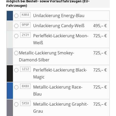
möglich bei Bestell- sowie Vorlauffahrzeugen (EU-
Fahrzeugen)
Unilackierung Energy-Blau
K4K4
Unilackierung Candy-Weiß
495,– €
9P9P
Perleffekt-Lackierung Moon-
725,– €
2Y2Y
Weiß
Metallic-Lackierung Smokey-
725,– €
Diamond-Silber
Perleffekt-Lackierung Black-
725,– €
1Z1Z
Magic
Metallic-Lackierung Race-
725,– €
8X8X
Blau
Metallic-Lackierung Graphit-
725,– €
5X5X
Grau