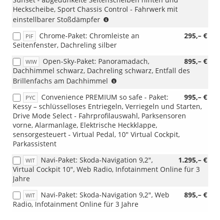
(nicht
Heckscheibe, Sport Chassis Control - Fahrwerk mit
i.V.
(nur
einstellbarer Stoßdämpfer
mit
i.V.
4A4)
Chrome-Paket: Chromleiste an
295,– €
PIF
mit
Seitenfenster, Dachreling silber
P08/PJV/PJR)
(nicht
Open-Sky-Paket: Panoramadach,
895,– €
WIW
i.V.
Dachhimmel schwarz, Dachreling schwarz, Entfall des
mit
(nur
Brillenfachs am Dachhimmel
PYC)
i.V.
Convenience PREMIUM so safe - Paket:
995,– €
PYC
mit
Kessy – schlüsselloses Entriegeln, Verriegeln und Starten,
Innenausstattung
Drive Mode Select - Fahrprofilauswahl, Parksensoren
AH/HQ/HO/JI)
vorne, Alarmanlage, Elektrische Heckklappe,
sensorgesteuert - Virtual Pedal, 10" Virtual Cockpit,
Parkassistent
Navi-Paket: Skoda-Navigation 9,2",
1.295,– €
WIT
Virtual Cockpit 10", Web Radio, Infotainment Online für 3
Jahre
Navi-Paket: Skoda-Navigation 9,2", Web
895,– €
WIT
Radio, Infotainment Online für 3 Jahre