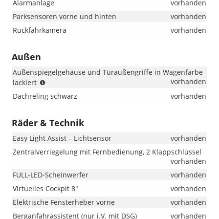
Alarmanlage
vorhanden
Parksensoren vorne und hinten
vorhanden
Rückfahrkamera
vorhanden
Außen
Außenspiegelgehäuse und Türaußengriffe in Wagenfarbe
(bei
vorhanden
lackiert
Selection
Dachreling schwarz
vorhanden
ist
das
Außenspiegelgehäuse
Räder & Technik
in
schwarz
Easy Light Assist – Lichtsensor
vorhanden
i.V.
Zentralverriegelung mit Fernbedienung, 2 Klappschlüssel
mit
vorhanden
Color
Concept)
FULL-LED-Scheinwerfer
vorhanden
Virtuelles Cockpit 8"
vorhanden
Elektrische Fensterheber vorne
vorhanden
Berganfahrassistent (nur i.V. mit DSG)
vorhanden