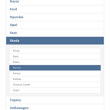
Dacia
Ford
Hyundai
Opel
Seat
Skoda
Elroq
Epiq
Fabia
Kamiq
Karoq
Kodiaq
Octavia Combi
Scala
Toyota
Volkswagen