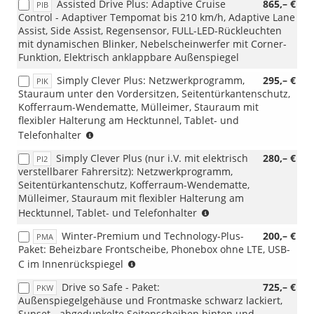
Assisted Drive Plus: Adaptive Cruise
865,– €
PIB
Control - Adaptiver Tempomat bis 210 km/h, Adaptive Lane
Assist, Side Assist, Regensensor, FULL-LED-Rückleuchten
mit dynamischen Blinker, Nebelscheinwerfer mit Corner-
Funktion, Elektrisch anklappbare Außenspiegel
Simply Clever Plus: Netzwerkprogramm,
295,– €
PIK
Stauraum unter den Vordersitzen, Seitentürkantenschutz,
Kofferraum-Wendematte, Mülleimer, Stauraum mit
flexibler Halterung am Hecktunnel, Tablet- und
(nicht
Telefonhalter
i.V.
Simply Clever Plus (nur i.V. mit elektrisch
280,– €
PI2
mit
verstellbarer Fahrersitz): Netzwerkprogramm,
PWA/WQ7)
Seitentürkantenschutz, Kofferraum-Wendematte,
Mülleimer, Stauraum mit flexibler Halterung am
(nur
Hecktunnel, Tablet- und Telefonhalter
i.V.
Winter-Premium und Technology-Plus-
200,– €
PMA
mit
Paket: Beheizbare Frontscheibe, Phonebox ohne LTE, USB-
PWA/WQ7)
(nur
C im Innenrückspiegel
i.V.
Drive so Safe - Paket:
725,– €
PKW
mit
Außenspiegelgehäuse und Frontmaske schwarz lackiert,
PLG/PLP/PLE/PLM/PEA);
Sunset - abgedunkelte Seitenscheiben hinten und