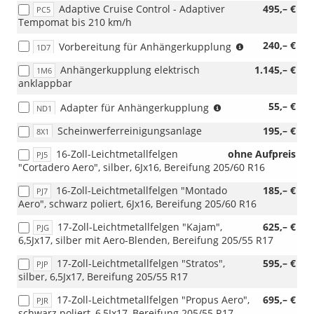
Adaptive Cruise Control - Adaptiver
495,– €
PC5
Tempomat bis 210 km/h
(nicht
240,– €
Vorbereitung für Anhängerkupplung
1D7
i.V.
Anhängerkupplung elektrisch
1.145,– €
1M6
mit
anklappbar
1M6)
(nur
55,– €
Adapter für Anhängerkupplung
ND1
i.V.
Scheinwerferreinigungsanlage
195,– €
8X1
mit
1M6)
16-Zoll-Leichtmetallfelgen
ohne Aufpreis
PJ5
"Cortadero Aero", silber, 6Jx16, Bereifung 205/60 R16
16-Zoll-Leichtmetallfelgen "Montado
185,– €
PJ7
Aero", schwarz poliert, 6Jx16, Bereifung 205/60 R16
17-Zoll-Leichtmetallfelgen "Kajam",
625,– €
PJG
6,5Jx17, silber mit Aero-Blenden, Bereifung 205/55 R17
17-Zoll-Leichtmetallfelgen "Stratos",
595,– €
PJP
silber, 6,5Jx17, Bereifung 205/55 R17
17-Zoll-Leichtmetallfelgen "Propus Aero",
695,– €
PJR
schwarz poliert, 6,5Jx17, Bereifung 205/55 R17