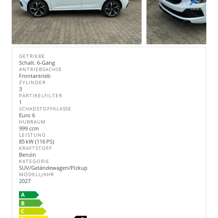
GETRIEBE
Schalt. 6-Gang
ANTRIEBSACHSE
Frontantrieb
ZYLINDER
3
PARTIKELFILTER
1
SCHADSTOFFKLASSE
Euro 6
HUBRAUM
999 ccm
LEISTUNG
85 kW (116 PS)
KRAFTSTOFF
Benzin
KATEGORIE
SUV/Geländewagen/Pickup
MODELLJAHR
2027