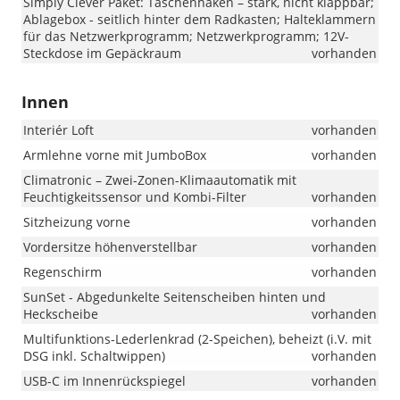
Simply Clever Paket: Taschenhaken – stark, nicht klappbar;
Ablagebox - seitlich hinter dem Radkasten; Halteklammern
für das Netzwerkprogramm; Netzwerkprogramm; 12V-
Steckdose im Gepäckraum
vorhanden
Innen
Interiér Loft
vorhanden
Armlehne vorne mit JumboBox
vorhanden
Climatronic – Zwei-Zonen-Klimaautomatik mit
Feuchtigkeitssensor und Kombi-Filter
vorhanden
Sitzheizung vorne
vorhanden
Vordersitze höhenverstellbar
vorhanden
Regenschirm
vorhanden
SunSet - Abgedunkelte Seitenscheiben hinten und
Heckscheibe
vorhanden
Multifunktions-Lederlenkrad (2-Speichen), beheizt (i.V. mit
DSG inkl. Schaltwippen)
vorhanden
USB-C im Innenrückspiegel
vorhanden