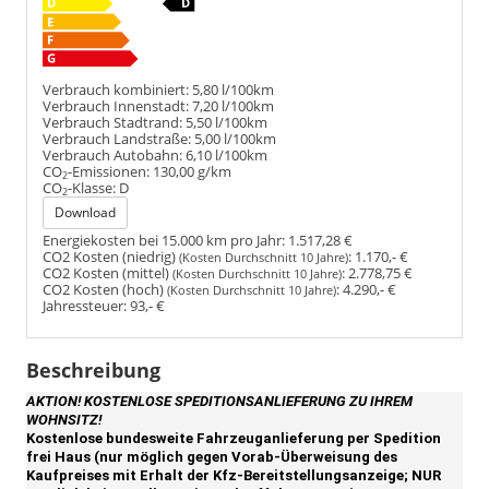
Verbrauch kombiniert:
5,80 l/100km
Verbrauch Innenstadt:
7,20 l/100km
Verbrauch Stadtrand:
5,50 l/100km
Verbrauch Landstraße:
5,00 l/100km
Verbrauch Autobahn:
6,10 l/100km
CO
-Emissionen:
130,00 g/km
2
CO
-Klasse:
D
2
Download
Energiekosten bei 15.000 km pro Jahr:
1.517,28 €
CO2 Kosten (niedrig)
:
1.170,- €
(Kosten Durchschnitt 10 Jahre)
CO2 Kosten (mittel)
:
2.778,75 €
(Kosten Durchschnitt 10 Jahre)
CO2 Kosten (hoch)
:
4.290,- €
(Kosten Durchschnitt 10 Jahre)
Jahressteuer:
93,- €
Beschreibung
AKTION! KOSTENLOSE SPEDITIONSANLIEFERUNG ZU IHREM
WOHNSITZ!
Kostenlose bundesweite Fahrzeuganlieferung per Spedition
frei Haus (nur möglich gegen Vorab-Überweisung des
Kaufpreises mit Erhalt der Kfz-Bereitstellungsanzeige; NUR