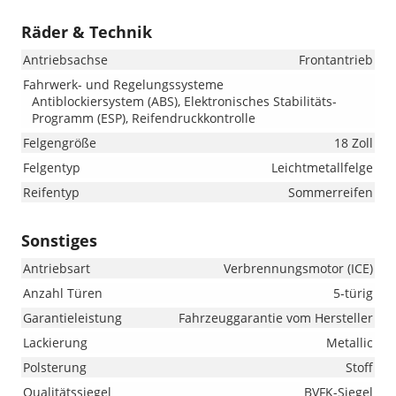
Räder & Technik
Antriebsachse
Frontantrieb
Fahrwerk- und Regelungssysteme
Antiblockiersystem (ABS), Elektronisches Stabilitäts-
Programm (ESP), Reifendruckkontrolle
Felgengröße
18 Zoll
Felgentyp
Leichtmetallfelge
Reifentyp
Sommerreifen
Sonstiges
Antriebsart
Verbrennungsmotor (ICE)
Anzahl Türen
5-türig
Garantieleistung
Fahrzeuggarantie vom Hersteller
Lackierung
Metallic
Polsterung
Stoff
Qualitätssiegel
BVFK-Siegel