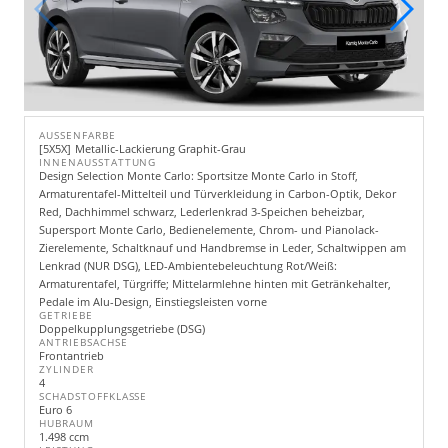
AUSSENFARBE
5X5X
Metallic-Lackierung Graphit-Grau
INNENAUSSTATTUNG
Design Selection Monte Carlo: Sportsitze Monte Carlo in Stoff,
Armaturentafel-Mittelteil und Türverkleidung in Carbon-Optik, Dekor
Red, Dachhimmel schwarz, Lederlenkrad 3-Speichen beheizbar,
Supersport Monte Carlo, Bedienelemente, Chrom- und Pianolack-
Zierelemente, Schaltknauf und Handbremse in Leder, Schaltwippen am
Lenkrad (NUR DSG), LED-Ambientebeleuchtung Rot/Weiß:
Armaturentafel, Türgriffe; Mittelarmlehne hinten mit Getränkehalter,
Pedale im Alu-Design, Einstiegsleisten vorne
GETRIEBE
Doppelkupplungsgetriebe (DSG)
ANTRIEBSACHSE
Frontantrieb
ZYLINDER
4
SCHADSTOFFKLASSE
Euro 6
HUBRAUM
1.498 ccm