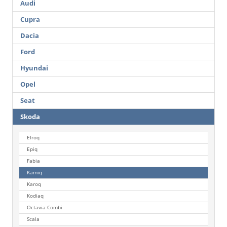
Audi
Cupra
Dacia
Ford
Hyundai
Opel
Seat
Skoda
Elroq
Epiq
Fabia
Kamiq
Karoq
Kodiaq
Octavia Combi
Scala