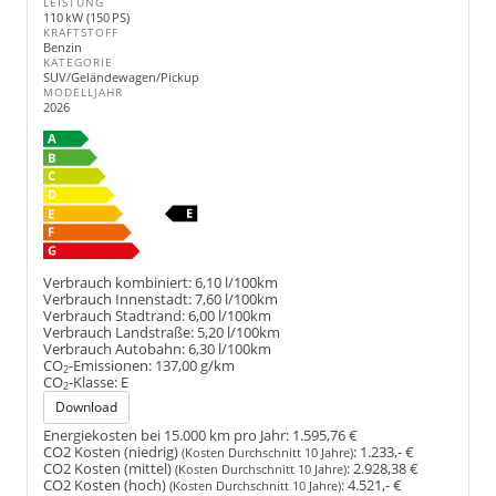
LEISTUNG
110 kW (150 PS)
KRAFTSTOFF
Benzin
KATEGORIE
SUV/Geländewagen/Pickup
MODELLJAHR
2026
Verbrauch kombiniert:
6,10 l/100km
Verbrauch Innenstadt:
7,60 l/100km
Verbrauch Stadtrand:
6,00 l/100km
Verbrauch Landstraße:
5,20 l/100km
Verbrauch Autobahn:
6,30 l/100km
CO
-Emissionen:
137,00 g/km
2
CO
-Klasse:
E
2
Download
Energiekosten bei 15.000 km pro Jahr:
1.595,76 €
CO2 Kosten (niedrig)
:
1.233,- €
(Kosten Durchschnitt 10 Jahre)
CO2 Kosten (mittel)
:
2.928,38 €
(Kosten Durchschnitt 10 Jahre)
CO2 Kosten (hoch)
:
4.521,- €
(Kosten Durchschnitt 10 Jahre)