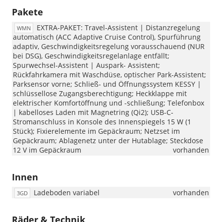
Pakete
EXTRA-PAKET: Travel-Assistent | Distanzregelung
WMN
automatisch (ACC Adaptive Cruise Control), Spurführung
adaptiv, Geschwindigkeitsregelung vorausschauend (NUR
bei DSG), Geschwindigkeitsregelanlage entfällt;
Spurwechsel-Assistent | Auspark- Assistent;
Rückfahrkamera mit Waschdüse, optischer Park-Assistent;
Parksensor vorne; Schließ- und Öffnungssystem KESSY |
schlüssellose Zugangsberechtigung; Heckklappe mit
elektrischer Komfortöffnung und -schließung; Telefonbox
| kabelloses Laden mit Magnetring (Qi2); USB-C-
Stromanschluss in Konsole des Innenspiegels 15 W (1
Stück); Fixierelemente im Gepäckraum; Netzset im
Gepäckraum; Ablagenetz unter der Hutablage; Steckdose
12 V im Gepäckraum
vorhanden
Innen
Ladeboden variabel
vorhanden
3GD
Räder & Technik