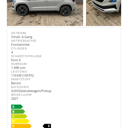
GETRIEBE
Schalt. 6-Gang
ANTRIEBSACHSE
Frontantrieb
ZYLINDER
4
SCHADSTOFFKLASSE
Euro 6
HUBRAUM
1.498 ccm
LEISTUNG
110 kW (150 PS)
KRAFTSTOFF
Benzin
KATEGORIE
SUV/Geländewagen/Pickup
MODELLJAHR
2027