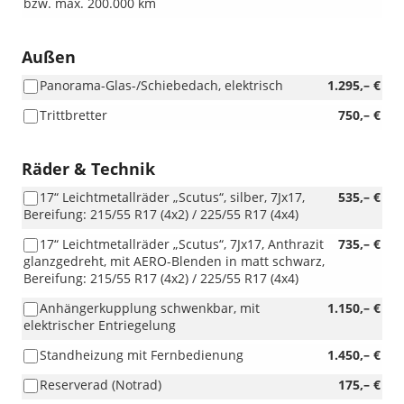
bzw. max. 200.000 km
Außen
Panorama-Glas-/Schiebedach, elektrisch
1.295,– €
Trittbretter
750,– €
Räder & Technik
17“ Leichtmetallräder „Scutus“, silber, 7Jx17,
535,– €
Bereifung: 215/55 R17 (4x2) / 225/55 R17 (4x4)
17“ Leichtmetallräder „Scutus“, 7Jx17, Anthrazit
735,– €
glanzgedreht, mit AERO-Blenden in matt schwarz,
Bereifung: 215/55 R17 (4x2) / 225/55 R17 (4x4)
Anhängerkupplung schwenkbar, mit
1.150,– €
elektrischer Entriegelung
Standheizung mit Fernbedienung
1.450,– €
Reserverad (Notrad)
175,– €