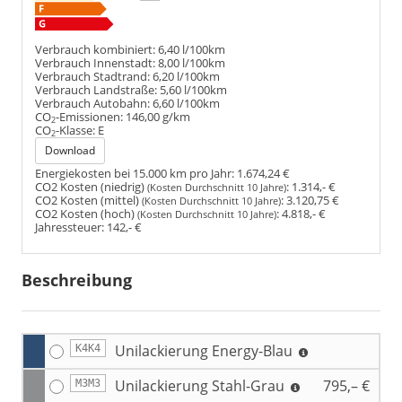
Verbrauch kombiniert:
6,40 l/100km
Verbrauch Innenstadt:
8,00 l/100km
Verbrauch Stadtrand:
6,20 l/100km
Verbrauch Landstraße:
5,60 l/100km
Verbrauch Autobahn:
6,60 l/100km
CO
-Emissionen:
146,00 g/km
2
CO
-Klasse:
E
2
Download
Energiekosten bei 15.000 km pro Jahr:
1.674,24 €
CO2 Kosten (niedrig)
:
1.314,- €
(Kosten Durchschnitt 10 Jahre)
CO2 Kosten (mittel)
:
3.120,75 €
(Kosten Durchschnitt 10 Jahre)
CO2 Kosten (hoch)
:
4.818,- €
(Kosten Durchschnitt 10 Jahre)
Jahressteuer:
142,- €
Beschreibung
Unilackierung Energy-Blau
K4K4
Unilackierung Stahl-Grau
795,– €
M3M3