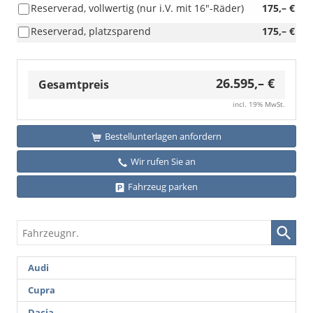
Reserverad, vollwertig (nur i.V. mit 16"-Räder)
175,– €
Reserverad, platzsparend
175,– €
26.595,– €
Gesamtpreis
incl. 19% MwSt.
Bestellunterlagen anfordern
Wir rufen Sie an
Fahrzeug parken
Fahrzeugnr.
Audi
Cupra
Dacia