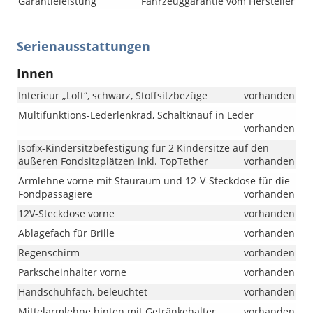
Garantieleistung
Fahrzeuggarantie vom Hersteller
Serienausstattungen
Innen
Interieur „Loft“, schwarz, Stoffsitzbezüge
vorhanden
Multifunktions-Lederlenkrad, Schaltknauf in Leder
vorhanden
Isofix-Kindersitzbefestigung für 2 Kindersitze auf den
äußeren Fondsitzplätzen inkl. TopTether
vorhanden
Armlehne vorne mit Stauraum und 12-V-Steckdose für die
Fondpassagiere
vorhanden
12V-Steckdose vorne
vorhanden
Ablagefach für Brille
vorhanden
Regenschirm
vorhanden
Parkscheinhalter vorne
vorhanden
Handschuhfach, beleuchtet
vorhanden
Mittelarmlehne hinten mit Getränkehalter
vorhanden