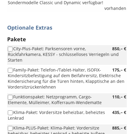
Sondermodelle Classic und Dynamic verfügbar!
vorhanden
Optionale Extras
Pakete
City-Plus-Paket: Parksensoren vorne,
850,– €
Rückfahrkamera, KESSY - schlüsselloses Verriegeln und
Starten
Family-Paket: Telefon-/Tablet-Halter, ISOFIX-
175,– €
Kindersitzbefestigung auf dem Beifahrersitz, Elektrische
Kindersicherung für die Türen hinten, Klapptische an den
Vordersitzrückenlehnen
Funktionspaket: Netzprogramm, Cargo-
110,– €
Elemente, Mülleimer, Kofferraum-Wendematte
Klima-Paket: Vordersitze beheizbar, beheiztes
435,– €
Lenkrad
Klima-PLUS-Paket: Klima-Paket: Vordersitze
885,– €
beheizbar, beheiztes Lenkrad + beheizte äußere