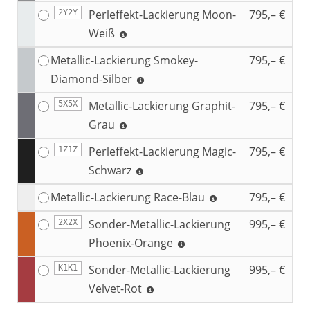
Perleffekt-Lackierung Moon-
795,– €
2Y2Y
Weiß
Metallic-Lackierung Smokey-
795,– €
Diamond-Silber
Metallic-Lackierung Graphit-
795,– €
5X5X
Grau
Perleffekt-Lackierung Magic-
795,– €
1Z1Z
Schwarz
Metallic-Lackierung Race-Blau
795,– €
Sonder-Metallic-Lackierung
995,– €
2X2X
Phoenix-Orange
Sonder-Metallic-Lackierung
995,– €
K1K1
Velvet-Rot