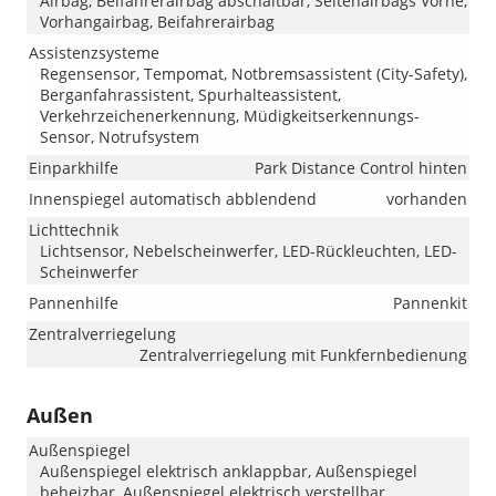
Airbag, Beifahrerairbag abschaltbar, Seitenairbags Vorne,
Vorhangairbag, Beifahrerairbag
Assistenzsysteme
Regensensor, Tempomat, Notbremsassistent (City-Safety),
Berganfahrassistent, Spurhalteassistent,
Verkehrzeichenerkennung, Müdigkeitserkennungs-
Sensor, Notrufsystem
Einparkhilfe
Park Distance Control hinten
Innenspiegel automatisch abblendend
vorhanden
Lichttechnik
Lichtsensor, Nebelscheinwerfer, LED-Rückleuchten, LED-
Scheinwerfer
Pannenhilfe
Pannenkit
Zentralverriegelung
Zentralverriegelung mit Funkfernbedienung
Außen
Außenspiegel
Außenspiegel elektrisch anklappbar, Außenspiegel
beheizbar, Außenspiegel elektrisch verstellbar