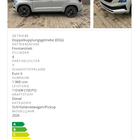
GETRIEBE
Doppelkupplungsgetriebe (DSG)
ANTRIEBSACHSE
Frontantrieb
ZYLINDER
4
PARTIKELFILTER
1
SCHADSTOFFKLASSE
Euro 6
HUBRAUM
1.968 ccm
LEISTUNG
110 kW (150 PS)
KRAFTSTOFF
Diesel
KATEGORIE
SUV/Geländewagen/Pickup
MODELLJAHR
2026