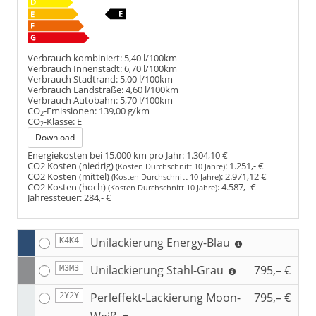
Verbrauch kombiniert:
5,40 l/100km
Verbrauch Innenstadt:
6,70 l/100km
Verbrauch Stadtrand:
5,00 l/100km
Verbrauch Landstraße:
4,60 l/100km
Verbrauch Autobahn:
5,70 l/100km
CO
-Emissionen:
139,00 g/km
2
CO
-Klasse:
E
2
Download
Energiekosten bei 15.000 km pro Jahr:
1.304,10 €
CO2 Kosten (niedrig)
:
1.251,- €
(Kosten Durchschnitt 10 Jahre)
CO2 Kosten (mittel)
:
2.971,12 €
(Kosten Durchschnitt 10 Jahre)
CO2 Kosten (hoch)
:
4.587,- €
(Kosten Durchschnitt 10 Jahre)
Jahressteuer:
284,- €
Unilackierung Energy-Blau
K4K4
Unilackierung Stahl-Grau
795,– €
M3M3
Perleffekt-Lackierung Moon-
795,– €
2Y2Y