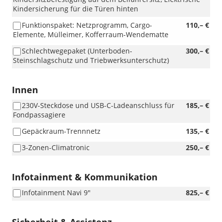
unterm
Kindersicherung für die Türen hinten
Sitz,
ENTFALL
Funktionspaket: Netzprogramm, Cargo-
110,– €
Regenschirm)
Elemente, Mülleimer, Kofferraum-Wendematte
Schlechtwegepaket (Unterboden-
300,– €
Steinschlagschutz und Triebwerksunterschutz)
Innen
230V-Steckdose und USB-C-Ladeanschluss für
185,– €
Fondpassagiere
Gepäckraum-Trennnetz
135,– €
3-Zonen-Climatronic
250,– €
Infotainment & Kommunikation
Infotainment Navi 9"
825,– €