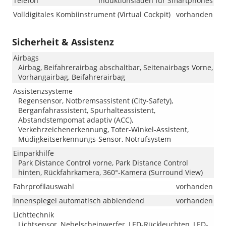
Telefon
Induktionsladen für Smartphones
Volldigitales Kombiinstrument (Virtual Cockpit)
vorhanden
Sicherheit & Assistenz
Airbags
Airbag, Beifahrerairbag abschaltbar, Seitenairbags Vorne,
Vorhangairbag, Beifahrerairbag
Assistenzsysteme
Regensensor, Notbremsassistent (City-Safety),
Berganfahrassistent, Spurhalteassistent,
Abstandstempomat adaptiv (ACC),
Verkehrzeichenerkennung, Toter-Winkel-Assistent,
Müdigkeitserkennungs-Sensor, Notrufsystem
Einparkhilfe
Park Distance Control vorne, Park Distance Control
hinten, Rückfahrkamera, 360°-Kamera (Surround View)
Fahrprofilauswahl
vorhanden
Innenspiegel automatisch abblendend
vorhanden
Lichttechnik
Lichtsensor, Nebelscheinwerfer, LED-Rückleuchten, LED-