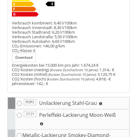
Verbrauch kombiniert:
6,40 l/100km
Verbrauch Innenstadt:
8,30 l/100km
Verbrauch Stadtrand:
6,20 l/100km
Verbrauch Landstraße:
5,50 l/100km
Verbrauch Autobahn:
6,60 l/100km
CO
-Emissionen:
146,00 g/km
2
CO
-Klasse:
E
2
Download
Energiekosten bei 15.000 km pro Jahr:
1.674,24 €
CO2 Kosten (niedrig)
:
1.314,- €
(Kosten Durchschnitt 10 Jahre)
CO2 Kosten (mittel)
:
3.120,75 €
(Kosten Durchschnitt 10 Jahre)
CO2 Kosten (hoch)
:
4.818,- €
(Kosten Durchschnitt 10 Jahre)
Jahressteuer:
142,- €
Unilackierung Stahl-Grau
M3M3
Perleffekt-Lackierung Moon-Weiß
2Y2Y
Metallic-Lackierung Smokey-Diamond-