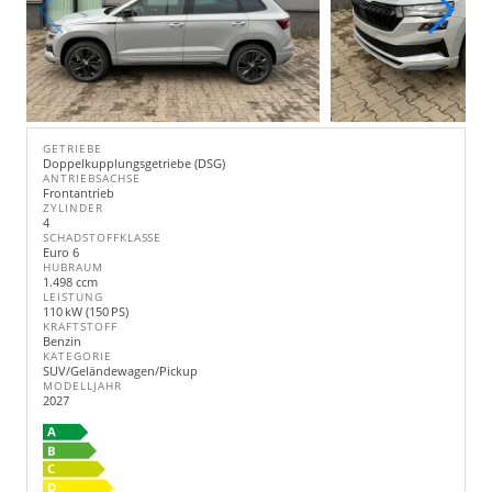
GETRIEBE
Doppelkupplungsgetriebe (DSG)
ANTRIEBSACHSE
Frontantrieb
ZYLINDER
4
SCHADSTOFFKLASSE
Euro 6
HUBRAUM
1.498 ccm
LEISTUNG
110 kW (150 PS)
KRAFTSTOFF
Benzin
KATEGORIE
SUV/Geländewagen/Pickup
MODELLJAHR
2027