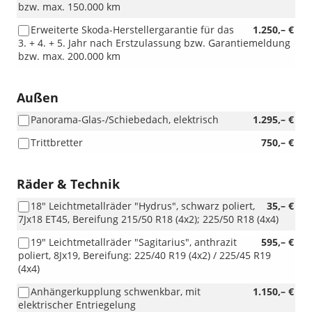
bzw. max. 150.000 km
Erweiterte Skoda-Herstellergarantie für das
1.250,– €
3. + 4. + 5. Jahr nach Erstzulassung bzw. Garantiemeldung
bzw. max. 200.000 km
Außen
Panorama-Glas-/Schiebedach, elektrisch
1.295,– €
Trittbretter
750,– €
Räder & Technik
18" Leichtmetallräder "Hydrus", schwarz poliert,
35,– €
7Jx18 ET45, Bereifung 215/50 R18 (4x2); 225/50 R18 (4x4)
19" Leichtmetallräder "Sagitarius", anthrazit
595,– €
poliert, 8Jx19, Bereifung: 225/40 R19 (4x2) / 225/45 R19
(4x4)
Anhängerkupplung schwenkbar, mit
1.150,– €
elektrischer Entriegelung