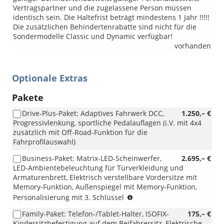
Vertragspartner und die zugelassene Person müssen
identisch sein. Die Haltefrist beträgt mindestens 1 Jahr !!!!!
Die zusätzlichen Behindertenrabatte sind nicht für die
Sondermodelle Classic und Dynamic verfügbar!
vorhanden
Optionale Extras
Pakete
Drive-Plus-Paket: Adaptives Fahrwerk DCC,
1.250,– €
Progressivlenkung, sportliche Pedalauflagen (i.V. mit 4x4
zusätzlich mit Off-Road-Funktion für die
Fahrprofilauswahl)
Business-Paket: Matrix-LED-Scheinwerfer,
2.695,– €
LED-Ambientebeleuchtung für Türverkleidung und
Armaturenbrett, Elektrisch verstellbare Vordersitze mit
Memory-Funktion, Außenspiegel mit Memory-Funktion,
(Vermerk:
Personalisierung mit 3. Schlüssel
ENTFALL
Family-Paket: Telefon-/Tablet-Halter, ISOFIX-
175,– €
Ablagefächer
Kindersitzbefestigung auf dem Beifahrersitz, Elektrische