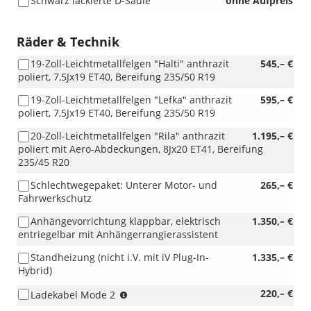
Schwarz lackierte D-Säule
ohne Aufpreis
Räder & Technik
19-Zoll-Leichtmetallfelgen "Halti" anthrazit
545,– €
poliert, 7,5Jx19 ET40, Bereifung 235/50 R19
19-Zoll-Leichtmetallfelgen "Lefka" anthrazit
595,– €
poliert, 7,5Jx19 ET40, Bereifung 235/50 R19
20-Zoll-Leichtmetallfelgen "Rila" anthrazit
1.195,– €
poliert mit Aero-Abdeckungen, 8Jx20 ET41, Bereifung
235/45 R20
Schlechtwegepaket: Unterer Motor- und
265,– €
Fahrwerkschutz
Anhängevorrichtung klappbar, elektrisch
1.350,– €
entriegelbar mit Anhängerrangierassistent
Standheizung (nicht i.V. mit iV Plug-In-
1.335,– €
Hybrid)
(nur
220,– €
Ladekabel Mode 2
i.V.