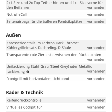
2x i-Size und 2x Top Tether hinten und 1x i-Size vorne für
den Beifahrer
vorhanden
Notruf eCall
vorhanden
Seitenairbags für die äußeren Fondsitzplätze
vorhanden
Außen
Karosseriedetails im Farbton Dark Chrome:
Kühlergrilleinsatz, Dachreling, D-Säule
vorhanden
Transparente rote Zierleiste zwischen den Rückleuchten
vorhanden
Unilackierung Stahl-Grau (Steel-Grey) oder Metallic-
(Ausnahme:
vorhanden
Lackierung
Sonder-
Frontgrill mit horizontalem Lichtband
vorhanden
Lackierung
Velvet-
Rot
Räder & Technik
ist
gegen
Reifendruckkontrolle
vorhanden
Aufpreis
Virtuelles Cockpit 10"
vorhanden
bestellbar)