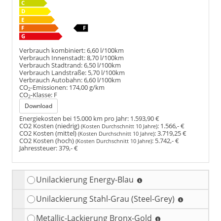
Verbrauch kombiniert:
6,60 l/100km
Verbrauch Innenstadt:
8,70 l/100km
Verbrauch Stadtrand:
6,50 l/100km
Verbrauch Landstraße:
5,70 l/100km
Verbrauch Autobahn:
6,60 l/100km
CO
-Emissionen:
174,00 g/km
2
CO
-Klasse:
F
2
Download
Energiekosten bei 15.000 km pro Jahr:
1.593,90 €
CO2 Kosten (niedrig)
:
1.566,- €
(Kosten Durchschnitt 10 Jahre)
CO2 Kosten (mittel)
:
3.719,25 €
(Kosten Durchschnitt 10 Jahre)
CO2 Kosten (hoch)
:
5.742,- €
(Kosten Durchschnitt 10 Jahre)
Jahressteuer:
379,- €
Unilackierung Energy-Blau
Unilackierung Stahl-Grau (Steel-Grey)
Metallic-Lackierung Bronx-Gold