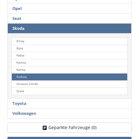
Opel
Seat
Skoda
Elroq
Epiq
Fabia
Kamiq
Karoq
Kodiaq
Octavia Combi
Scala
Toyota
Volkswagen
Geparkte Fahrzeuge (
0
)