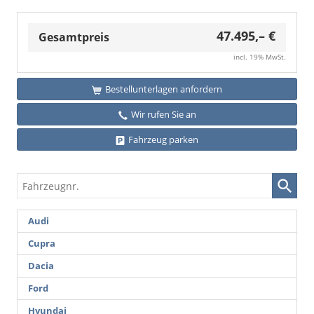
mit
iV
47.495,– €
Plug-
Gesamtpreis
In-
incl. 19% MwSt.
Hybrid)
Bestellunterlagen anfordern
Wir rufen Sie an
Fahrzeug parken
Fahrzeugnr.
Audi
Cupra
Dacia
Ford
Hyundai