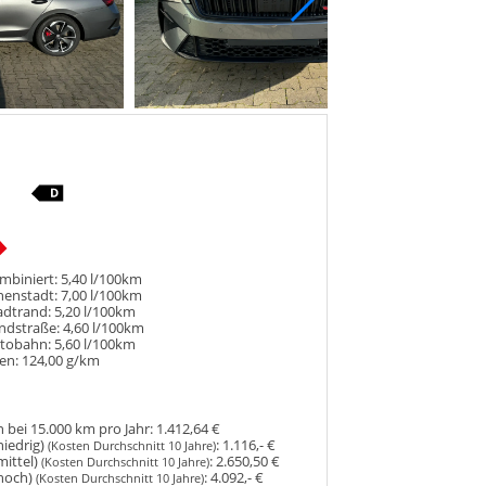
mbiniert:
5,40 l/100km
nenstadt:
7,00 l/100km
adtrand:
5,20 l/100km
ndstraße:
4,60 l/100km
utobahn:
5,60 l/100km
en:
124,00 g/km
 bei 15.000 km pro Jahr:
1.412,64 €
niedrig)
:
1.116,- €
(Kosten Durchschnitt 10 Jahre)
mittel)
:
2.650,50 €
(Kosten Durchschnitt 10 Jahre)
hoch)
:
4.092,- €
(Kosten Durchschnitt 10 Jahre)