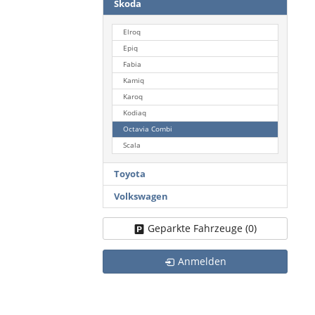
Skoda
Elroq
Epiq
Fabia
Kamiq
Karoq
Kodiaq
Octavia Combi
Scala
Toyota
Volkswagen
Geparkte Fahrzeuge (
0
)
Anmelden