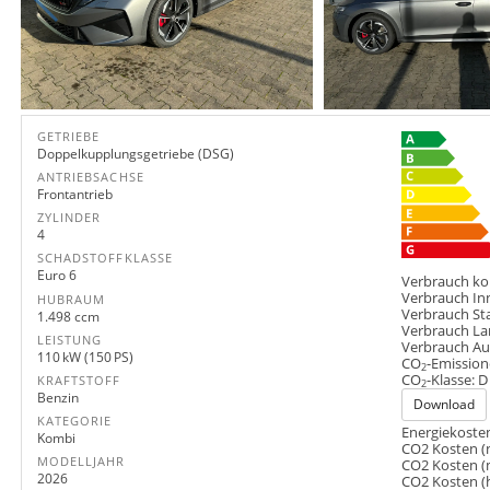
GETRIEBE
Doppelkupplungsgetriebe (DSG)
ANTRIEBSACHSE
Frontantrieb
ZYLINDER
4
SCHADSTOFFKLASSE
Euro 6
Verbrauch ko
Verbrauch In
HUBRAUM
Verbrauch St
1.498 ccm
Verbrauch La
LEISTUNG
Verbrauch A
110 kW (150 PS)
CO
-Emission
2
CO
-Klasse:
D
KRAFTSTOFF
2
Benzin
Download
KATEGORIE
Energiekosten
Kombi
CO2 Kosten (
MODELLJAHR
CO2 Kosten (
2026
CO2 Kosten (