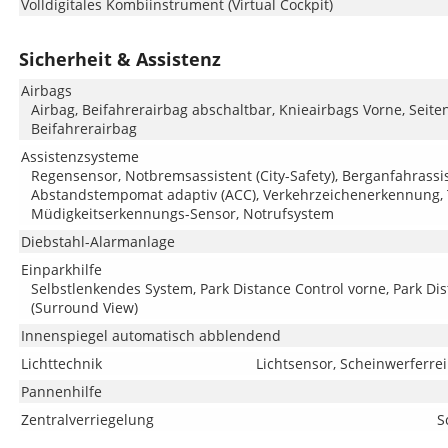
Volldigitales Kombiinstrument (Virtual Cockpit)
Sicherheit & Assistenz
Airbags
Airbag, Beifahrerairbag abschaltbar, Knieairbags Vorne, Seite
Beifahrerairbag
Assistenzsysteme
Regensensor, Notbremsassistent (City-Safety), Berganfahrassis
Abstandstempomat adaptiv (ACC), Verkehrzeichenerkennung, T
Müdigkeitserkennungs-Sensor, Notrufsystem
Diebstahl-Alarmanlage
Einparkhilfe
Selbstlenkendes System, Park Distance Control vorne, Park Di
(Surround View)
Innenspiegel automatisch abblendend
Lichttechnik
Lichtsensor, Scheinwerferre
Pannenhilfe
Zentralverriegelung
S