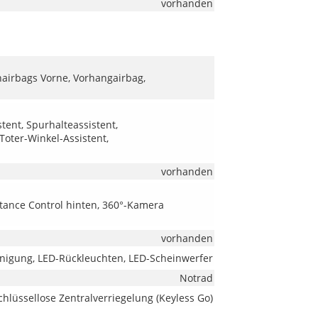
vorhanden
nairbags Vorne, Vorhangairbag,
tent, Spurhalteassistent,
oter-Winkel-Assistent,
vorhanden
stance Control hinten, 360°-Kamera
vorhanden
inigung, LED-Rückleuchten, LED-Scheinwerfer
Notrad
chlüssellose Zentralverriegelung (Keyless Go)