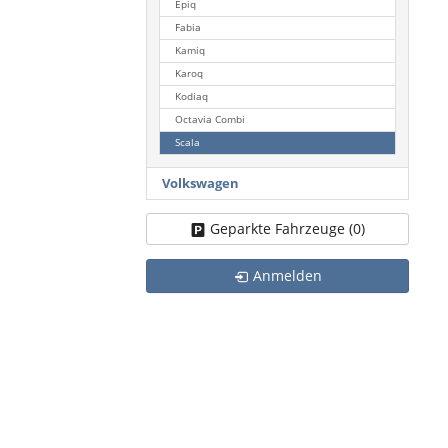
Epiq
Fabia
Kamiq
Karoq
Kodiaq
Octavia Combi
Scala
Volkswagen
Geparkte Fahrzeuge (
0
)
Anmelden