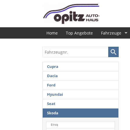
Home
Top Angebote
Fahrzeuge
Fahrzeugnr.
Cupra
Dacia
Ford
Hyundai
Seat
Skoda
Elroq