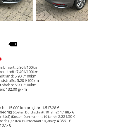
mbiniert:
5,80 l/100km
nenstadt:
7,40 l/100km
adtrand:
5,90 l/100km
ndstraße:
5,20 l/100km
utobahn:
5,90 l/100km
en:
132,00 g/km
 bei 15.000 km pro Jahr:
1.517,28 €
niedrig)
:
1.188,- €
(Kosten Durchschnitt 10 Jahre)
mittel)
:
2.821,50 €
(Kosten Durchschnitt 10 Jahre)
hoch)
:
4.356,- €
(Kosten Durchschnitt 10 Jahre)
107,- €