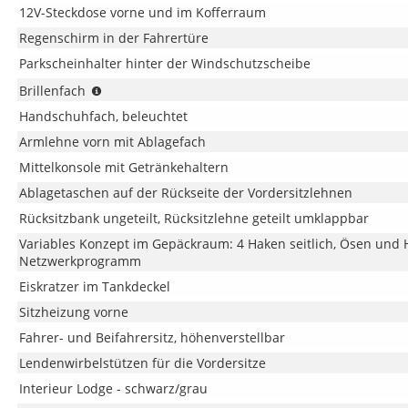
12V-Steckdose vorne und im Kofferraum
Regenschirm in der Fahrertüre
Parkscheinhalter hinter der Windschutzscheibe
(Vermerk:
Brillenfach
entfällt
Handschuhfach, beleuchtet
i.V.
mit
Armlehne vorn mit Ablagefach
dem
Mittelkonsole mit Getränkehaltern
optionalen
Ablagetaschen auf der Rückseite der Vordersitzlehnen
Panoramadach!)
Rücksitzbank ungeteilt, Rücksitzlehne geteilt umklappbar
Variables Konzept im Gepäckraum: 4 Haken seitlich, Ösen und
Netzwerkprogramm
Eiskratzer im Tankdeckel
Sitzheizung vorne
Fahrer- und Beifahrersitz, höhenverstellbar
Lendenwirbelstützen für die Vordersitze
Interieur Lodge - schwarz/grau