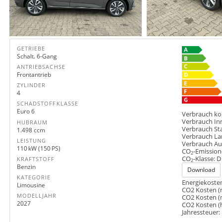
GETRIEBE
Schalt. 6-Gang
ANTRIEBSACHSE
Frontantrieb
ZYLINDER
4
SCHADSTOFFKLASSE
Euro 6
Verbrauch ko
Verbrauch In
HUBRAUM
Verbrauch St
1.498 ccm
Verbrauch La
LEISTUNG
Verbrauch A
110 kW (150 PS)
CO
-Emission
2
CO
-Klasse:
D
KRAFTSTOFF
2
Benzin
Download
KATEGORIE
Energiekosten
Limousine
CO2 Kosten (
MODELLJAHR
CO2 Kosten (
2027
CO2 Kosten (
Jahressteuer: