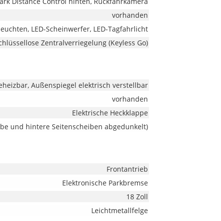
Park Distance Control hinten, Rückfahrkamera
vorhanden
euchten, LED-Scheinwerfer, LED-Tagfahrlicht
chlüssellose Zentralverriegelung (Keyless Go)
heizbar, Außenspiegel elektrisch verstellbar
vorhanden
Elektrische Heckklappe
ibe und hintere Seitenscheiben abgedunkelt)
Frontantrieb
Elektronische Parkbremse
18 Zoll
Leichtmetallfelge