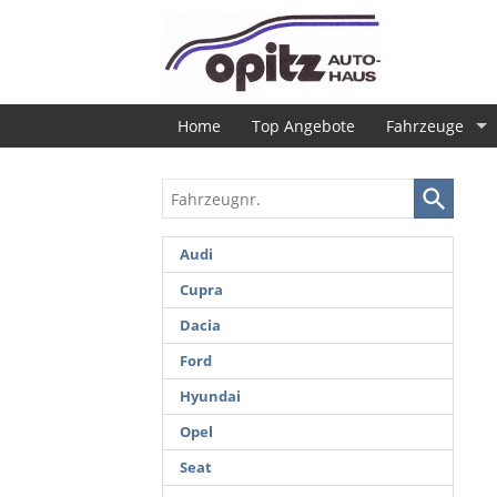
Home
Top Angebote
Fahrzeuge
Fahrzeugnr.
Audi
Cupra
Dacia
Ford
Hyundai
Opel
Seat