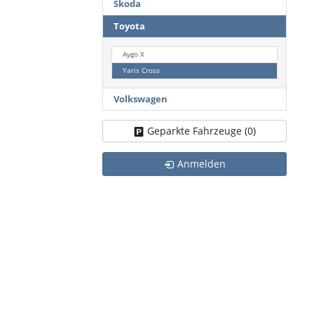
Skoda
Toyota
Aygo X
Yaris Cross
Volkswagen
Geparkte Fahrzeuge (
0
)
Anmelden