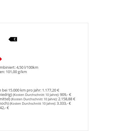
mbiniert:
4,50 l/100km
en:
101,00 g/km
 bei 15.000 km pro Jahr:
1.177,20 €
niedrig)
:
909,- €
(Kosten Durchschnitt 10 Jahre)
mittel)
:
2.158,88 €
(Kosten Durchschnitt 10 Jahre)
hoch)
:
3.333,- €
(Kosten Durchschnitt 10 Jahre)
42,- €