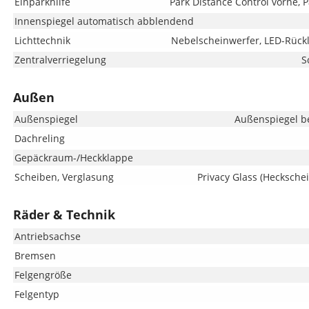
Einparkhilfe
Park Distance Control vorne, 
Innenspiegel automatisch abblendend
Lichttechnik
Nebelscheinwerfer, LED-Rückl
Zentralverriegelung
S
Außen
Außenspiegel
Außenspiegel be
Dachreling
Gepäckraum-/Heckklappe
Scheiben, Verglasung
Privacy Glass (Hecksche
Räder & Technik
Antriebsachse
Bremsen
Felgengröße
Felgentyp