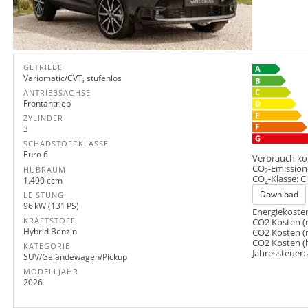
GETRIEBE
Variomatic/CVT, stufenlos
ANTRIEBSACHSE
Frontantrieb
ZYLINDER
3
SCHADSTOFFKLASSE
Euro 6
Verbrauch ko
CO
-Emission
HUBRAUM
2
CO
-Klasse:
C
1.490 ccm
2
Download
LEISTUNG
96 kW (131 PS)
Energiekosten
KRAFTSTOFF
CO2 Kosten (
Hybrid Benzin
CO2 Kosten (
CO2 Kosten (
KATEGORIE
Jahressteuer:
SUV/Geländewagen/Pickup
MODELLJAHR
2026