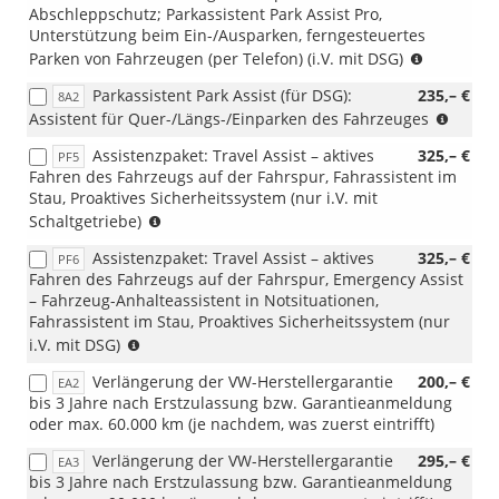
Abschleppschutz; Parkassistent Park Assist Pro,
Unterstützung beim Ein-/Ausparken, ferngesteuertes
(i.V.
Parken von Fahrzeugen (per Telefon) (i.V. mit DSG)
mit
Parkassistent Park Assist (für DSG):
235,– €
8A2
DSG)
(nur
Assistent für Quer-/Längs-/Einparken des Fahrzeuges
für
Assistenzpaket: Travel Assist – aktives
325,– €
PF5
DSG)
Fahren des Fahrzeugs auf der Fahrspur, Fahrassistent im
Stau, Proaktives Sicherheitssystem (nur i.V. mit
(i.V.
Schaltgetriebe)
mit
Assistenzpaket: Travel Assist – aktives
325,– €
PF6
Schaltgetriebe)
Fahren des Fahrzeugs auf der Fahrspur, Emergency Assist
– Fahrzeug-Anhalteassistent in Notsituationen,
Fahrassistent im Stau, Proaktives Sicherheitssystem (nur
(i.V.
i.V. mit DSG)
mit
Verlängerung der VW-Herstellergarantie
200,– €
EA2
DSG)
bis 3 Jahre nach Erstzulassung bzw. Garantieanmeldung
oder max. 60.000 km (je nachdem, was zuerst eintrifft)
Verlängerung der VW-Herstellergarantie
295,– €
EA3
bis 3 Jahre nach Erstzulassung bzw. Garantieanmeldung