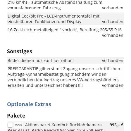
210 km/h) – automatische Abstandshaltung zum
vorausfahrenden Fahrzeug
vorhanden
Digital Cockpit Pro - LCD-Instrumententafel mit
einstellbaren Funktionen und Display
vorhanden
16-Zoll-Leichtmetallfelgen "Norfolk", Bereifung 205/55 R16
vorhanden
Sonstiges
Bilder dienen nur zur Illustration!
vorhanden
PREISGARANTIE gilt erst mit Zugang unserer schriftlichen
Auftrags-/Annahmebestätigung (nachdem wir den
verbindlichen Kaufvertrag unseres VW-Vertragshändlers
erhalten und unterzeichnet haben) !!!!
vorhanden
Optionale Extras
Pakete
Aktionspaket Komfort: Rückfahrkamera
995,– €
W50
Rear Assist; Radio Ready2Discover, 12,9-Zoll-Farb-