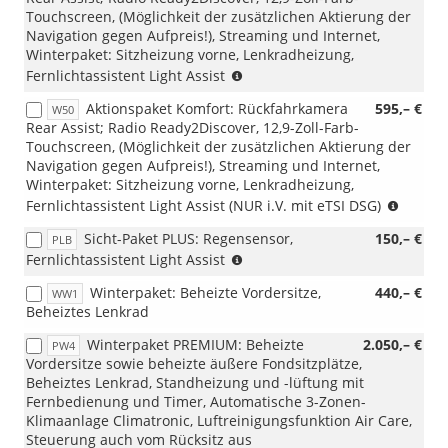
Touchscreen, (Möglichkeit der zusätzlichen Aktierung der
Navigation gegen Aufpreis!), Streaming und Internet,
Winterpaket: Sitzheizung vorne, Lenkradheizung,
(nicht
Fernlichtassistent Light Assist
i.V.
Aktionspaket Komfort: Rückfahrkamera
595,– €
W50
mit
Rear Assist; Radio Ready2Discover, 12,9-Zoll-Farb-
1.5
Touchscreen, (Möglichkeit der zusätzlichen Aktierung der
eTSI
Navigation gegen Aufpreis!), Streaming und Internet,
DSG)
Winterpaket: Sitzheizung vorne, Lenkradheizung,
(NUR
Fernlichtassistent Light Assist (NUR i.V. mit eTSI DSG)
i.V.
Sicht-Paket PLUS: Regensensor,
150,– €
PLB
mit
(nicht
Fernlichtassistent Light Assist
1.5
i.V.
eTSI
Winterpaket: Beheizte Vordersitze,
440,– €
WW1
mit
DSG)
Beheiztes Lenkrad
PXD)
Winterpaket PREMIUM: Beheizte
2.050,– €
PW4
Vordersitze sowie beheizte äußere Fondsitzplätze,
Beheiztes Lenkrad, Standheizung und -lüftung mit
Fernbedienung und Timer, Automatische 3-Zonen-
Klimaanlage Climatronic, Luftreinigungsfunktion Air Care,
Steuerung auch vom Rücksitz aus