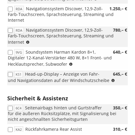
i.V.
Navigationssystem Discover, 12,9-Zoll-
1.250,– €
RDA
mit
Farb-Touchscreen, Sprachsteuerung, Streaming und
7J2)
Internet
Navigationssystem Discover, 12,9-Zoll-
780,– €
RDA
Farb-Touchscreen, Sprachsteuerung, Streaming und
(nur
Internet
i.V.
Soundsystem Harman Kardon 8+1,
640,– €
9VG
mit
Digitaler 12-Kanal-Verstärker 480 W, 8+1 Front- und
Aktionspaket
(nur
Hecklautsprecher, Subwoofer
Komfort)
i.V.
Head-up-Display – Anzeige von Fahr-
645,– €
KS1
mit
(nur
und Navigationsdaten auf der Windschutzscheibe
RBB
i.V.
oder
mit
RDA)
RBB
Sicherheit & Assistenz
oder
Seitenairbags hinten und Gurtstraffer
350,– €
RDA)
6C4
für die äußeren Rücksitzplätze, mit Signalisierung bei
nicht angeschnallten Sicherheitsgurten
Rückfahrkamera Rear Assist
310,– €
KA2