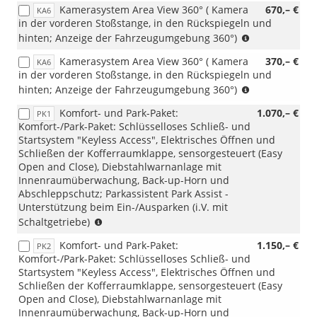
Kamerasystem Area View 360° ( Kamera
670,– €
KA6
in der vorderen Stoßstange, in den Rückspiegeln und
(nur
hinten; Anzeige der Fahrzeugumgebung 360°)
i.V.
Kamerasystem Area View 360° ( Kamera
370,– €
KA6
mit
in der vorderen Stoßstange, in den Rückspiegeln und
RBB
(nur
hinten; Anzeige der Fahrzeugumgebung 360°)
oder
i.V.
RDA)
Komfort- und Park-Paket:
1.070,– €
PK1
mit
Komfort-/Park-Paket: Schlüsselloses Schließ- und
RBB
Startsystem "Keyless Access", Elektrisches Öffnen und
oder
Schließen der Kofferraumklappe, sensorgesteuert (Easy
RDA)
Open and Close), Diebstahlwarnanlage mit
(nur
Innenraumüberwachung, Back-up-Horn und
i.V.
Abschleppschutz; Parkassistent Park Assist -
mit
Unterstützung beim Ein-/Ausparken (i.V. mit
Aktionspaket
(i.V.
Schaltgetriebe)
Komfort)
mit
Komfort- und Park-Paket:
1.150,– €
PK2
Schaltgetriebe)
Komfort-/Park-Paket: Schlüsselloses Schließ- und
Startsystem "Keyless Access", Elektrisches Öffnen und
Schließen der Kofferraumklappe, sensorgesteuert (Easy
Open and Close), Diebstahlwarnanlage mit
Innenraumüberwachung, Back-up-Horn und