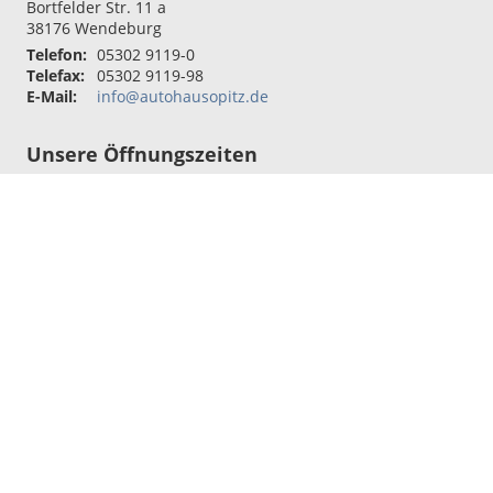
Bortfelder Str. 11 a
38176
Wendeburg
Telefon:
05302 9119-0
Telefax:
05302 9119-98
E-Mail:
info@autohausopitz.de
Unsere Öffnungszeiten
Montag - Freitag:
07:30 - 17:00 Uhr
Sie erreichen uns auch über