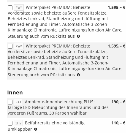
Winterpaket PREMIUM: Beheizte
1.595,– €
PW4
Vordersitze sowie beheizte äußere Fondsitzplätze,
Beheiztes Lenkrad, Standheizung und -lüftung mit
Fernbedienung und Timer, Automatische 3-Zonen-
Klimaanlage Climatronic, Luftreinigungsfunktion Air Care,
(nur
Steuerung auch vom Rücksitz aus
i.V.
Winterpaket PREMIUM: Beheizte
1.595,– €
PW4
mit
Vordersitze sowie beheizte äußere Fondsitzplätze,
Lederpolsterung
Beheiztes Lenkrad, Standheizung und -lüftung mit
Vienna
Fernbedienung und Timer, Automatische 3-Zonen-
oder
Klimaanlage Climatronic, Luftreinigungsfunktion Air Care,
Aktionspaket
(NUR
Steuerung auch vom Rücksitz aus
Komfort)
i.V.
mit
1.5
Innen
eTSI
Ambiente-Innenbeleuchtung PLUS:
190,– €
DSG)
PA1
farbige LED-Beleuchtung des Innenraums und des
vorderen Fußraums, 30 Farben wählbar
Beifahrersitzlehne vollständig
110,– €
3H2
(nicht
umklappbar