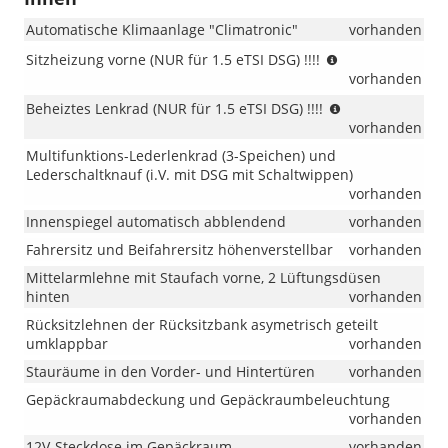
Automatische Klimaanlage "Climatronic"
vorhanden
(NUR
Sitzheizung vorne (NUR für 1.5 eTSI DSG) !!!!
für
vorhanden
1.5
(NUR
Beheiztes Lenkrad (NUR für 1.5 eTSI DSG) !!!!
eTSI
für
vorhanden
DSG)
1.5
!!!!
Multifunktions-Lederlenkrad (3-Speichen) und
eTSI
Lederschaltknauf (i.V. mit DSG mit Schaltwippen)
DSG)
vorhanden
!!!!
Innenspiegel automatisch abblendend
vorhanden
Fahrersitz und Beifahrersitz höhenverstellbar
vorhanden
Mittelarmlehne mit Staufach vorne, 2 Lüftungsdüsen
hinten
vorhanden
Rücksitzlehnen der Rücksitzbank asymetrisch geteilt
umklappbar
vorhanden
Stauräume in den Vorder- und Hintertüren
vorhanden
Gepäckraumabdeckung und Gepäckraumbeleuchtung
vorhanden
12V-Steckdose im Gepäckraum
vorhanden