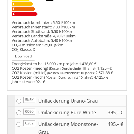
Verbrauch kombiniert:
5,50 l/100km
Verbrauch Innenstadt:
7,30 l/100km
Verbrauch Stadtrand:
5,50 l/100km
Verbrauch Landstraße:
4,70 l/100km
Verbrauch Autobahn:
5,40 l/100km
CO
-Emissionen:
125,00 g/km
2
CO
-Klasse:
D
2
Download
Energiekosten bei 15.000 km pro Jahr:
1.438,80 €
CO2 Kosten (niedrig)
:
1.125,- €
(Kosten Durchschnitt 10 Jahre)
CO2 Kosten (mittel)
:
2.671,88 €
(Kosten Durchschnitt 10 Jahre)
CO2 Kosten (hoch)
:
4.125,- €
(Kosten Durchschnitt 10 Jahre)
Jahressteuer:
92,- €
Unilackierung Urano-Grau
5K5K
Unilackierung Pure-White
395,– €
0Q0Q
Unilackierung Moonstone-
495,– €
C2C2
Grau