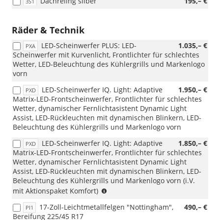
Dachreling silber
195,– €
3S1
Räder & Technik
LED-Scheinwerfer PLUS: LED-
1.035,– €
PXA
Scheinwerfer mit Kurvenlicht, Frontlichter für schlechtes
Wetter, LED-Beleuchtung des Kühlergrills und Markenlogo
vorn
LED-Scheinwerfer IQ. Light: Adaptive
1.950,– €
PXD
Matrix-LED-Frontscheinwerfer, Frontlichter für schlechtes
Wetter, dynamischer Fernlichtasistent Dynamic Light
Assist, LED-Rückleuchten mit dynamischen Blinkern, LED-
Beleuchtung des Kühlergrills und Markenlogo vorn
LED-Scheinwerfer IQ. Light: Adaptive
1.850,– €
PXD
Matrix-LED-Frontscheinwerfer, Frontlichter für schlechtes
Wetter, dynamischer Fernlichtasistent Dynamic Light
Assist, LED-Rückleuchten mit dynamischen Blinkern, LED-
Beleuchtung des Kühlergrills und Markenlogo vorn (i.V.
(nur
mit Aktionspaket Komfort)
i.V.
17-Zoll-Leichtmetallfelgen "Nottingham",
490,– €
PI1
mit
Bereifung 225/45 R17
Aktionspaket