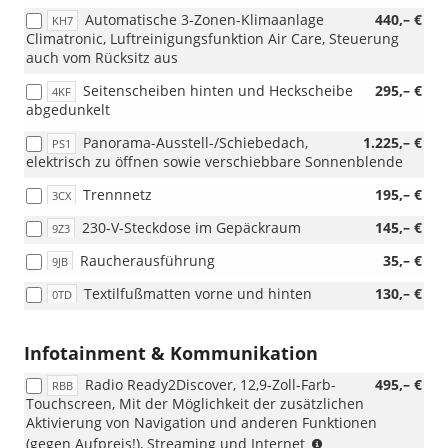
i.V.
Automatische 3-Zonen-Klimaanlage
440,– €
KH7
mit
Climatronic, Luftreinigungsfunktion Air Care, Steuerung
PB2
auch vom Rücksitz aus
und
WL1)
Seitenscheiben hinten und Heckscheibe
295,– €
4KF
abgedunkelt
Panorama-Ausstell-/Schiebedach,
1.225,– €
PS1
elektrisch zu öffnen sowie verschiebbare Sonnenblende
Trennnetz
195,– €
3CX
230-V-Steckdose im Gepäckraum
145,– €
9Z3
Raucherausführung
35,– €
9JB
Textilfußmatten vorne und hinten
130,– €
0TD
Infotainment & Kommunikation
Radio Ready2Discover, 12,9-Zoll-Farb-
495,– €
RBB
Touchscreen, Mit der Möglichkeit der zusätzlichen
Aktivierung von Navigation und anderen Funktionen
(nur
(gegen Aufpreis!), Streaming und Internet