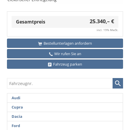
Sportfahrwer
i.V.
PSP)
mit
Motor-
und
25.340,– €
Gesamtpreis
Getriebeschutzabdeckung,
1SK)
incl. 19% MwSt.
Bestellunterlagen anfordern
Wir rufen Sie an
Fahrzeug parken
Fahrzeugnr.
Audi
Cupra
Dacia
Ford