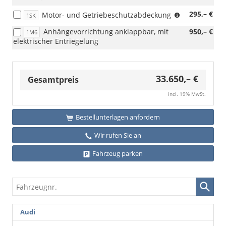
i.V.
TDI
(nicht
295,– €
Motor- und Getriebeschutzabdeckung
mit
1SK
85
i.V.
2.0
kW)
Anhängevorrichtung anklappbar, mit
950,– €
1M6
mit
TSI)
(nicht
elektrischer Entriegelung
Sportfahrwer
i.V.
PSP)
mit
Motor-
und
33.650,– €
Gesamtpreis
Getriebeschutzabdeckung,
1SK)
incl. 19% MwSt.
Bestellunterlagen anfordern
Wir rufen Sie an
Fahrzeug parken
Fahrzeugnr.
Audi