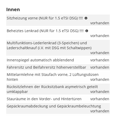
Innen
(NUR
Sitzheizung vorne (NUR für 1.5 eTSI DSG) !!!!
für
vorhanden
1.5
(NUR
Beheiztes Lenkrad (NUR für 1.5 eTSI DSG) !!!!
eTSI
für
vorhanden
DSG)
1.5
!!!!
Multifunktions-Lederlenkrad (3-Speichen) und
eTSI
Lederschaltknauf (i.V. mit DSG mit Schaltwippen)
DSG)
vorhanden
!!!!
Innenspiegel automatisch abblendend
vorhanden
Fahrersitz und Beifahrersitz höhenverstellbar
vorhanden
Mittelarmlehne mit Staufach vorne, 2 Lüftungsdüsen
hinten
vorhanden
Rücksitzlehnen der Rücksitzbank asymetrisch geteilt
umklappbar
vorhanden
Stauräume in den Vorder- und Hintertüren
vorhanden
Gepäckraumabdeckung und Gepäckraumbeleuchtung
vorhanden