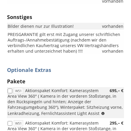
vorhanden
Sonstiges
Bilder dienen nur zur Illustration!
vorhanden
PREISGARANTIE gilt erst mit Zugang unserer schriftlichen
Auftrags-/Annahmebestätigung (nachdem wir den
verbindlichen Kaufvertrag unseres VW-Vertragshändlers
erhalten und unterzeichnet haben) !!!!
vorhanden
Optionale Extras
Pakete
Aktionspaket Komfort: Kamerasystem
695,– €
W51
Area View 360° ( Kamera in der vorderen Stoßstange, in
den Rückspiegeln und hinten; Anzeige der
Fahrzeugumgebung 360°), Winterpaket: Sitzheizung vorne,
(nicht
Lenkradheizung, Fernlichtassistent Light Assist
i.V.
Aktionspaket Komfort: Kamerasystem
295,– €
W51
mit
Area View 360° ( Kamera in der vorderen Stoßstange, in
1.5