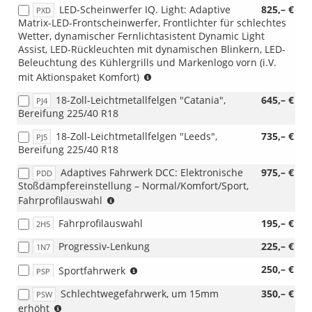
LED-Scheinwerfer IQ. Light: Adaptive
825,– €
PXD
Matrix-LED-Frontscheinwerfer, Frontlichter für schlechtes
Wetter, dynamischer Fernlichtasistent Dynamic Light
Assist, LED-Rückleuchten mit dynamischen Blinkern, LED-
Beleuchtung des Kühlergrills und Markenlogo vorn (i.V.
(nur
mit Aktionspaket Komfort)
i.V.
18-Zoll-Leichtmetallfelgen "Catania",
645,– €
PJ4
mit
Bereifung 225/40 R18
Aktionspaket
Komfort)
18-Zoll-Leichtmetallfelgen "Leeds",
735,– €
PJ5
Bereifung 225/40 R18
Adaptives Fahrwerk DCC: Elektronische
975,– €
PDD
Stoßdämpfereinstellung – Normal/Komfort/Sport,
(nur
Fahrprofilauswahl
i.V.
Fahrprofilauswahl
195,– €
2H5
mit
110KW)
Progressiv-Lenkung
225,– €
1N7
(nicht
250,– €
Sportfahrwerk
PSP
i.V.
Schlechtwegefahrwerk, um 15mm
350,– €
PSW
mit
(nicht
erhöht
2.0