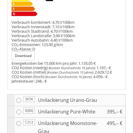
Verbrauch kombiniert:
4,70 l/100km
Verbrauch Innenstadt:
7,10 l/100km
Verbrauch Stadtrand:
4,70 l/100km
Verbrauch Landstraße:
3,90 l/100km
Verbrauch Autobahn:
4,40 l/100km
CO
-Emissionen:
123,00 g/km
2
CO
-Klasse:
D
2
Download
Energiekosten bei 15.000 km pro Jahr:
1.135,05 €
CO2 Kosten (niedrig)
:
1.107,- €
(Kosten Durchschnitt 10 Jahre)
CO2 Kosten (mittel)
:
2.629,12 €
(Kosten Durchschnitt 10 Jahre)
CO2 Kosten (hoch)
:
4.059,- €
(Kosten Durchschnitt 10 Jahre)
Jahressteuer:
248,- €
Unilackierung Urano-Grau
5K5K
Unilackierung Pure-White
395,– €
0Q0Q
Unilackierung Moonstone-
495,– €
C2C2
Grau