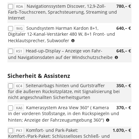
Navigationssystem Discover, 12,9-Zoll-
780,– €
RDA
Farb-Touchscreen, Sprachsteuerung, Streaming und
Internet
Soundsystem Harman Kardon 8+1,
640,– €
9VG
Digitaler 12-Kanal-Verstärker 480 W, 8+1 Front- und
(nur
Hecklautsprecher, Subwoofer
i.V.
Head-up-Display – Anzeige von Fahr-
645,– €
KS1
mit
(nur
und Navigationsdaten auf der Windschutzscheibe
RBB
i.V.
oder
mit
RDA)
RBB
Sicherheit & Assistenz
oder
Seitenairbags hinten und Gurtstraffer
350,– €
RDA)
6C4
für die äußeren Rücksitzplätze, mit Signalisierung bei
nicht angeschnallten Sicherheitsgurten
Kamerasystem Area View 360° ( Kamera
370,– €
KA6
in der vorderen Stoßstange, in den Rückspiegeln und
(nur
hinten; Anzeige der Fahrzeugumgebung 360°)
i.V.
Komfort- und Park-Paket:
1.070,– €
PK1
mit
Komfort-/Park-Paket: Schlüsselloses Schließ- und
RBB