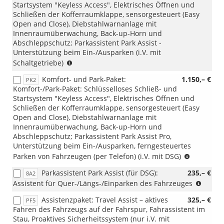
Startsystem "Keyless Access", Elektrisches Öffnen und
oder
Schließen der Kofferraumklappe, sensorgesteuert (Easy
RDA)
Open and Close), Diebstahlwarnanlage mit
Innenraumüberwachung, Back-up-Horn und
Abschleppschutz; Parkassistent Park Assist -
Unterstützung beim Ein-/Ausparken (i.V. mit
(i.V.
Schaltgetriebe)
mit
Komfort- und Park-Paket:
1.150,– €
PK2
Schaltgetriebe)
Komfort-/Park-Paket: Schlüsselloses Schließ- und
Startsystem "Keyless Access", Elektrisches Öffnen und
Schließen der Kofferraumklappe, sensorgesteuert (Easy
Open and Close), Diebstahlwarnanlage mit
Innenraumüberwachung, Back-up-Horn und
Abschleppschutz; Parkassistent Park Assist Pro,
Unterstützung beim Ein-/Ausparken, ferngesteuertes
(i.V.
Parken von Fahrzeugen (per Telefon) (i.V. mit DSG)
mit
Parkassistent Park Assist (für DSG):
235,– €
8A2
DSG)
(nur
Assistent für Quer-/Längs-/Einparken des Fahrzeuges
für
Assistenzpaket: Travel Assist – aktives
325,– €
PF5
DSG)
Fahren des Fahrzeugs auf der Fahrspur, Fahrassistent im
Stau, Proaktives Sicherheitssystem (nur i.V. mit