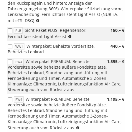
den Rückspiegeln und hinten; Anzeige der
eTSI
Fahrzeugumgebung 360°), Winterpaket: Sitzheizung vorne,
DSG)
Lenkradheizung, Fernlichtassistent Light Assist (NUR i.V.
(NUR
mit eTSI DSG)
i.V.
Sicht-Paket PLUS: Regensensor,
150,– €
PLB
mit
(nicht
Fernlichtassistent Light Assist
1.5
i.V.
eTSI
Winterpaket: Beheizte Vordersitze,
440,– €
WW1
mit
DSG)
Beheiztes Lenkrad
PXD)
Winterpaket PREMIUM: Beheizte
1.595,– €
PW4
Vordersitze sowie beheizte äußere Fondsitzplätze,
Beheiztes Lenkrad, Standheizung und -lüftung mit
Fernbedienung und Timer, Automatische 3-Zonen-
Klimaanlage Climatronic, Luftreinigungsfunktion Air Care,
Steuerung auch vom Rücksitz aus
Winterpaket PREMIUM: Beheizte
1.195,– €
PW4
Vordersitze sowie beheizte äußere Fondsitzplätze,
Beheiztes Lenkrad, Standheizung und -lüftung mit
Fernbedienung und Timer, Automatische 3-Zonen-
Klimaanlage Climatronic, Luftreinigungsfunktion Air Care,
(nur
Steuerung auch vom Rücksitz aus