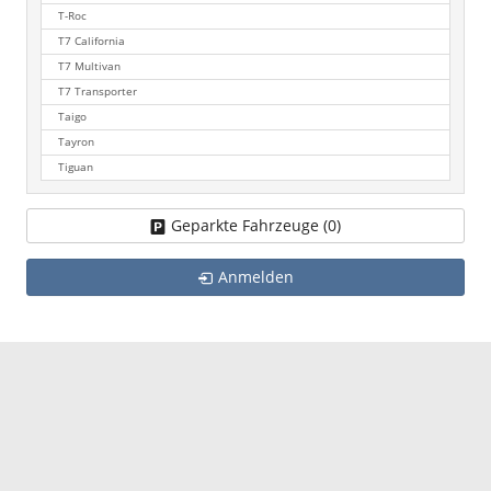
T-Roc
T7 California
T7 Multivan
T7 Transporter
Taigo
Tayron
Tiguan
Geparkte Fahrzeuge (
0
)
Anmelden