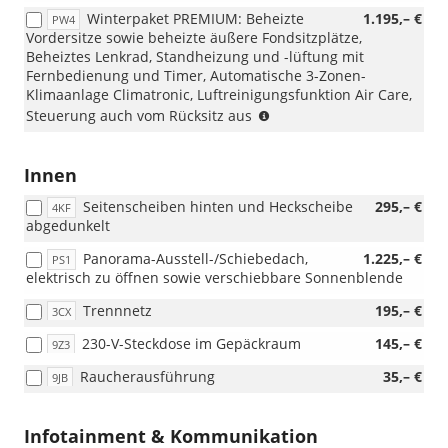
i.V.
Winterpaket PREMIUM: Beheizte
1.195,– €
PW4
mit
Vordersitze sowie beheizte äußere Fondsitzplätze,
Lederpolsterung
Beheiztes Lenkrad, Standheizung und -lüftung mit
Vienna
Fernbedienung und Timer, Automatische 3-Zonen-
oder
Klimaanlage Climatronic, Luftreinigungsfunktion Air Care,
Aktionspaket
(NUR
Steuerung auch vom Rücksitz aus
Komfort)
i.V.
mit
1.5
Innen
eTSI
Seitenscheiben hinten und Heckscheibe
295,– €
DSG)
4KF
abgedunkelt
Panorama-Ausstell-/Schiebedach,
1.225,– €
PS1
elektrisch zu öffnen sowie verschiebbare Sonnenblende
Trennnetz
195,– €
3CX
230-V-Steckdose im Gepäckraum
145,– €
9Z3
Raucherausführung
35,– €
9JB
Infotainment & Kommunikation