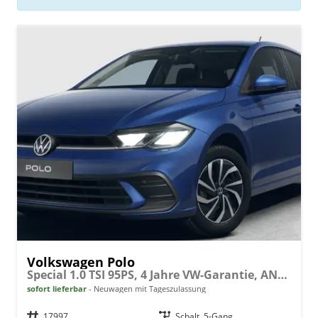
Volkswagen Polo
Special 1.0 TSI 95PS, 4 Jahre VW-Garantie, ANHÄNGERKUPPLUNG, 15" ALU, SITZHEIZUNG, Parksensoren VORNE & hinten, Rückfahrkamera, M-Lederlenkrad, READY2DISCOVER, APP-CONNECT, Armlehne vorne, Induktionsladen Smartphone, Abgedunkelte Scheiben, RESERVERAD, NSW
sofort lieferbar
Neuwagen mit Tageszulassung
Fahrzeugnr.
17997
Getriebe
Schalt. 5-Gang