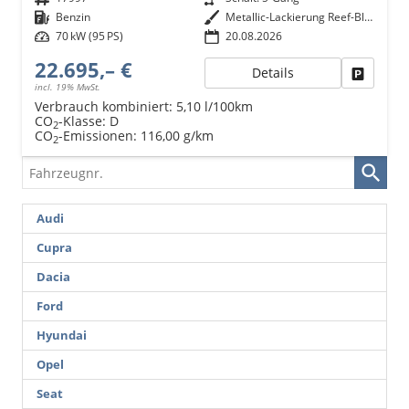
Kraftstoff
Benzin
Außenfarbe
Metallic-Lackierung Reef-Blau
Leistung
70 kW (95 PS)
20.08.2026
22.695,– €
Details
Fahrzeu
incl. 19% MwSt.
Verbrauch kombiniert:
5,10 l/100km
CO
-Klasse:
D
2
CO
-Emissionen:
116,00 g/km
2
Fahrzeugnr.
Audi
Cupra
Dacia
Ford
Hyundai
Opel
Seat