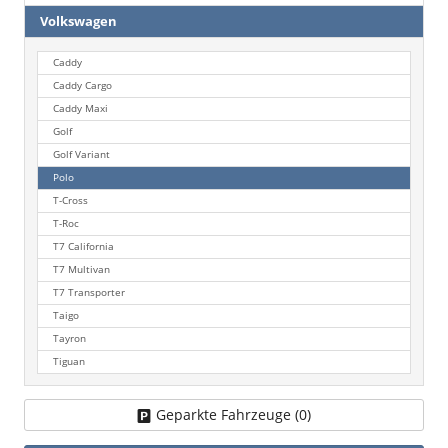
Volkswagen
Caddy
Caddy Cargo
Caddy Maxi
Golf
Golf Variant
Polo
T-Cross
T-Roc
T7 California
T7 Multivan
T7 Transporter
Taigo
Tayron
Tiguan
Geparkte Fahrzeuge (
0
)