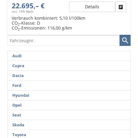
22.695,– €
Details
Fahrzeu
incl. 19% MwSt.
Verbrauch kombiniert:
5,10 l/100km
CO
-Klasse:
D
2
CO
-Emissionen:
116,00 g/km
2
Fahrzeugnr.
Audi
Cupra
Dacia
Ford
Hyundai
Opel
Seat
Skoda
Toyota