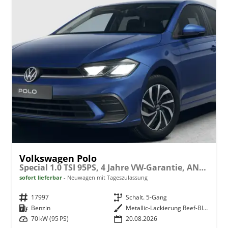
Volkswagen Polo
Special 1.0 TSI 95PS, 4 Jahre VW-Garantie, ANHÄNGERKUPPLUNG, 15" ALU, SITZHEIZUNG, Parksensoren VORNE & hinten, Rückfahrkamera, M-Lederlenkrad, READY2DISCOVER, APP-CONNECT, Armlehne vorne, Induktionsladen Smartphone, Abgedunkelte Scheiben, RESERVERAD, NSW
sofort lieferbar
Neuwagen mit Tageszulassung
Fahrzeugnr.
17997
Getriebe
Schalt. 5-Gang
Kraftstoff
Benzin
Außenfarbe
Metallic-Lackierung Reef-Blau
Leistung
70 kW (95 PS)
20.08.2026