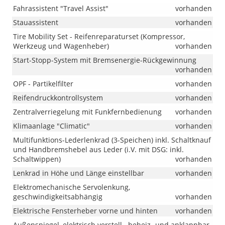
Fahrassistent "Travel Assist"
vorhanden
Stauassistent
vorhanden
Tire Mobility Set - Reifenreparaturset (Kompressor,
Werkzeug und Wagenheber)
vorhanden
Start-Stopp-System mit Bremsenergie-Rückgewinnung
vorhanden
OPF - Partikelfilter
vorhanden
Reifendruckkontrollsystem
vorhanden
Zentralverriegelung mit Funkfernbedienung
vorhanden
Klimaanlage "Climatic"
vorhanden
Multifunktions-Lederlenkrad (3-Speichen) inkl. Schaltknauf
und Handbremshebel aus Leder (i.V. mit DSG: inkl.
Schaltwippen)
vorhanden
Lenkrad in Höhe und Länge einstellbar
vorhanden
Elektromechanische Servolenkung,
geschwindigkeitsabhängig
vorhanden
Elektrische Fensterheber vorne und hinten
vorhanden
Außenspiegel, elektrisch verstell-, beheiz- und anklappbar,