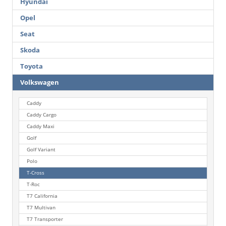
Hyundai
Opel
Seat
Skoda
Toyota
Volkswagen
Caddy
Caddy Cargo
Caddy Maxi
Golf
Golf Variant
Polo
T-Cross
T-Roc
T7 California
T7 Multivan
T7 Transporter