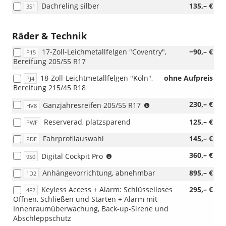
Dachreling silber
135,– €
3S1
Räder & Technik
17-Zoll-Leichmetallfelgen "Coventry",
−90,– €
P15
Bereifung 205/55 R17
18-Zoll-Leichtmetallfelgen "Köln",
ohne Aufpreis
PJ4
Bereifung 215/45 R18
(nur
230,– €
Ganzjahresreifen 205/55 R17
HV8
i.V.
Reserverad, platzsparend
125,– €
PWF
mit
17"-
Fahrprofilauswahl
145,– €
PDE
Räder)
(nur
360,– €
Digital Cockpit Pro
9S0
i.V.
Anhängevorrichtung, abnehmbar
895,– €
1D2
mit
ZBB,
Keyless Access + Alarm: Schlüsselloses
295,– €
4F2
ZBD
Öffnen, Schließen und Starten + Alarm mit
oder
Innenraumüberwachung, Back-up-Sirene und
ZCB)
Abschleppschutz