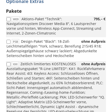
Optionale Extras
Pakete
Aktions-Paket "Technik":
795,– €
W09
Navigationssystem Discover Media 8", 6 Lautsprecher
vorne und hinten, Wireless App-Connect, Streaming und
Internet, 2-Zonen-Climatronic
Design-Paket "Black": 18-Zoll-
ohne Aufpreis
PSB
Leichtmetallfelgen "York, schwarz, Bereifung 215/45 R18;
Außenspiegelgehäuse schwarz lackiert; Abgedunkelte
Seitenscheiben hinten und Heckscheibe
Zeitlich limitiertes KOSTENLOSES
ohne Aufpreis
XXX
Ausstattungspaket "R-Line LIMITED": KA1: Rückfahrkamera
Rear Assist; 4I3: Keyless Access: Schlüsselloses Öffnen,
Schließen und Starten; 4KF: Seitenscheiben hinten und
Heckscheibe abgedunkelt, zu 65% lichtabsorbierend; PLC:
Sicht-Paket: Innenspiegel automatisch abblendend,
Regensensor, Coming-/Leaving-home-Funktion;
Metallic-/Perleffekt-Lackierung; PXA: LED-Scheinwerfer "IQ.
Light": Adaptive Matrix LED-Scheinwerfer vorne,
Schlechtwetterlicht, Dynamic Light Assist - dynamische
Regelung des Fernlichts, LED-Konturbeleuchtung im