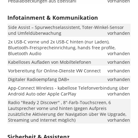
Pedalabdeckungen aus Edelstahl
vorhanden
„Misano“.
Bei
Lager-
Infotainment & Kommunikation
und
Vorlauffahr
Side Assist – Spurwechselassistent, Toter-Winkel-Sensor
kann
und Umfeldüberwachung
vorhanden
es
2x USB-C vorne und 2x USB-C hinten (nur Laden),
weiterhin
Bluetooth-Freisprecheinrichtung, hands free profile,
vorkommen,
Bluetooth Audio
vorhanden
dass
das
Kabelloses Aufladen von Mobiltelefonen
vorhanden
Fahrzeug
Vorbereitung für Online-Dienste VW Connect
vorhanden
mit
den
Digitaler Radioempfang DAB+
vorhanden
18-
App-Connect Wireless - kabellose Telefonverbindung über
Zoll-
Android Auto oder Apple CarPlay
vorhanden
Leichtmetal
„Misano“
Radio "Ready 2 Discover" , 8"-Farb-Touchscreen, 6
ausgeliefert
Lautsprecher vorne und hinten (gegen Aufpreis
wird.
zusätzliche Aktivierung der Navigation über We Upgrade,
Wir
Streaming und Internet möglich)
vorhanden
bitten
um
Sicherheit & Assistenz
Kenntnisn