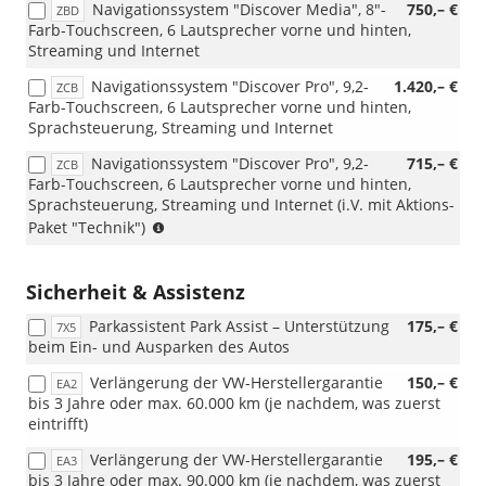
wurden
Navigationssystem "Discover Media", 8"-
750,– €
ZBD
die
Farb-Touchscreen, 6 Lautsprecher vorne und hinten,
18-
Streaming und Internet
Zoll-
Navigationssystem "Discover Pro", 9,2-
1.420,– €
Leichtme
ZCB
Farb-Touchscreen, 6 Lautsprecher vorne und hinten,
geändert
Sprachsteuerung, Streaming und Internet
Ab
sofort
Navigationssystem "Discover Pro", 9,2-
715,– €
ZCB
umfasst
Farb-Touchscreen, 6 Lautsprecher vorne und hinten,
diese
Sprachsteuerung, Streaming und Internet (i.V. mit Aktions-
Ausstatt
(i.V.
Paket "Technik")
die
mit
18-
Aktions-
Zoll-
Paket
Sicherheit & Assistenz
Leichtme
"Technik")
„York“
Parkassistent Park Assist – Unterstützung
175,– €
7X5
anstelle
beim Ein- und Ausparken des Autos
der
bisher
Verlängerung der VW-Herstellergarantie
150,– €
EA2
vorgese
bis 3 Jahre oder max. 60.000 km (je nachdem, was zuerst
Felgen
eintrifft)
„Misano“
Verlängerung der VW-Herstellergarantie
195,– €
Bei
EA3
bis 3 Jahre oder max. 90.000 km (je nachdem, was zuerst
Lager-