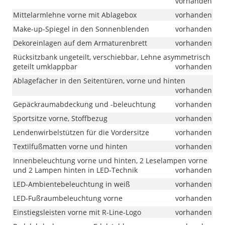
„R-
vorhanden
Line
Mittelarmlehne vorne mit Ablagebox
vorhanden
Limited“
Make-up-Spiegel in den Sonnenblenden
vorhanden
wurden
die
Dekoreinlagen auf dem Armaturenbrett
vorhanden
18-
Rücksitzbank ungeteilt, verschiebbar, Lehne asymmetrisch
Zoll-
geteilt umklappbar
vorhanden
Leichtmetal
geändert.
Ablagefächer in den Seitentüren, vorne und hinten
Ab
vorhanden
sofort
Gepäckraumabdeckung und -beleuchtung
vorhanden
umfasst
diese
Sportsitze vorne, Stoffbezug
vorhanden
Ausstattung
Lendenwirbelstützen für die Vordersitze
vorhanden
die
18-
Textilfußmatten vorne und hinten
vorhanden
Zoll-
Innenbeleuchtung vorne und hinten, 2 Leselampen vorne
Leichtmetal
und 2 Lampen hinten in LED-Technik
vorhanden
„York“
anstelle
LED-Ambientebeleuchtung in weiß
vorhanden
der
LED-Fußraumbeleuchtung vorne
vorhanden
bisher
vorgesehen
Einstiegsleisten vorne mit R-Line-Logo
vorhanden
Felgen