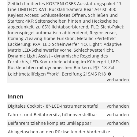
Zeitlich limitiertes KOSTENLOSES Ausstattungspaket "R-
Line LIMITED": KA1: Rückfahrkamera Rear Assist; 4I3:
Keyless Access: Schlüsselloses Öffnen, Schließen und
Starten; 4KF: Seitenscheiben hinten und Heckscheibe
abgedunkelt, zu 65% lichtabsorbierend; PLC: Sicht-Paket:
Innenspiegel automatisch abblendend, Regensensor,
Coming-/Leaving-home-Funktion; Metallic-/Perleffekt-
Lackierung; PXA: LED-Scheinwerfer "IQ. Light": Adaptive
Matrix LED-Scheinwerfer vorne, Schlechtwetterlicht,
Dynamic Light Assist - dynamische Regelung des
Fernlichts, LED-Konturbeleuchtung im Kühlergrill, LED-
Rückleuchten mit dynamischen Blinkern; PJ7: 18-Zoll-
Wichtiger
Leichtmetallfelgen "York", Bereifung 215/45 R18
Hinweis
vorhanden
zur
Ausstattung
Innen
„R-
Line
Digitales Cockpit - 8"-LCD-Instrumententafel
vorhanden
Limited“:
Beim
Fahrer- und Beifahrersitz, höhenverstellbar
vorhanden
VW
Beifahrersitzlehne komplett umklappbar
vorhanden
T-
Cross
Ablagetaschen an den Rückseiten der Vordersitze