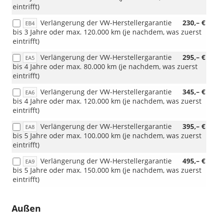
eintrifft)
und
Vorlauff
Verlängerung der VW-Herstellergarantie
230,– €
EB4
kann
bis 3 Jahre oder max. 120.000 km (je nachdem, was zuerst
es
eintrifft)
weiterhi
vorkomm
Verlängerung der VW-Herstellergarantie
295,– €
EA5
dass
bis 4 Jahre oder max. 80.000 km (je nachdem, was zuerst
das
eintrifft)
Fahrzeu
mit
Verlängerung der VW-Herstellergarantie
345,– €
EA6
den
bis 4 Jahre oder max. 120.000 km (je nachdem, was zuerst
18-
eintrifft)
Zoll-
Verlängerung der VW-Herstellergarantie
395,– €
Leichtme
EA8
bis 5 Jahre oder max. 100.000 km (je nachdem, was zuerst
„Misano“
eintrifft)
ausgelief
wird.
Verlängerung der VW-Herstellergarantie
495,– €
EA9
Wir
bis 5 Jahre oder max. 150.000 km (je nachdem, was zuerst
bitten
eintrifft)
um
Kenntni
!!!
Außen