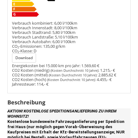
Verbrauch kombiniert:
6,00 l/100km
Verbrauch Innenstadt:
8,00 l/100km
Verbrauch Stadtrand:
5,80 l/100km
Verbrauch Landstraße:
5,10 l/100km
Verbrauch Autobahn:
6,00 l/100km
CO
-Emissionen:
135,00 g/km
2
CO
-Klasse:
D
2
Download
Energiekosten bei 15.000 km pro Jahr:
1.569,60 €
CO2 Kosten (niedrig)
:
1.215,- €
(Kosten Durchschnitt 10 Jahre)
CO2 Kosten (mittel)
:
2.885,62 €
(Kosten Durchschnitt 10 Jahre)
CO2 Kosten (hoch)
:
4.455,- €
(Kosten Durchschnitt 10 Jahre)
Jahressteuer:
114,- €
Beschreibung
AKTION! KOSTENLOSE SPEDITIONSANLIEFERUNG ZU IHREM
WOHNSITZ!
Kostenlose bundesweite Fahrzeuganlieferung per Spedition
frei Haus (nur möglich gegen Vorab-Überweisung des
Kaufpreises mit Erhalt der Kfz-Bereitstellungsanzeige; NUR
möglich bei Bestell- sowie Vorlauffahrzeugen (EU-