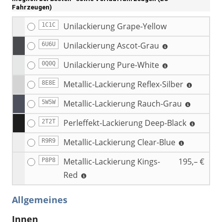
Fahrzeugen)
Unilackierung Grape-Yellow
1C1C
Unilackierung Ascot-Grau
6U6U
Unilackierung Pure-White
0Q0Q
Metallic-Lackierung Reflex-Silber
8E8E
Metallic-Lackierung Rauch-Grau
5W5W
Perleffekt-Lackierung Deep-Black
2T2T
Metallic-Lackierung Clear-Blue
R9R9
Metallic-Lackierung Kings-
195,– €
P8P8
Red
Allgemeines
Innen