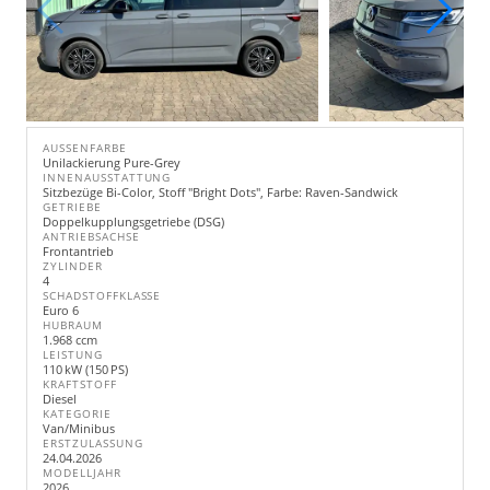
AUSSENFARBE
Unilackierung Pure-Grey
INNENAUSSTATTUNG
Sitzbezüge Bi-Color, Stoff "Bright Dots", Farbe: Raven-Sandwick
GETRIEBE
Doppelkupplungsgetriebe (DSG)
ANTRIEBSACHSE
Frontantrieb
ZYLINDER
4
SCHADSTOFFKLASSE
Euro 6
HUBRAUM
1.968 ccm
LEISTUNG
110 kW (150 PS)
KRAFTSTOFF
Diesel
KATEGORIE
Van/Minibus
ERSTZULASSUNG
24.04.2026
MODELLJAHR
2026