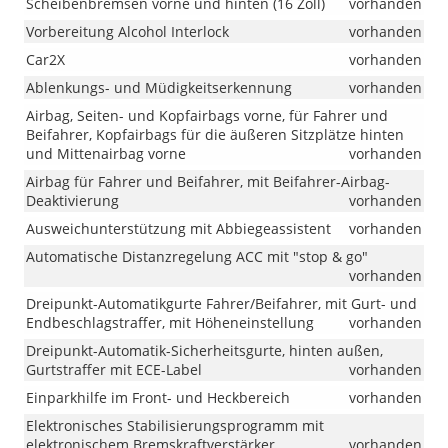
Scheibenbremsen vorne und hinten (16 Zoll)
vorhanden
Vorbereitung Alcohol Interlock
vorhanden
Car2X
vorhanden
Ablenkungs- und Müdigkeitserkennung
vorhanden
Airbag, Seiten- und Kopfairbags vorne, für Fahrer und
Beifahrer, Kopfairbags für die äußeren Sitzplätze hinten
und Mittenairbag vorne
vorhanden
Airbag für Fahrer und Beifahrer, mit Beifahrer-Airbag-
Deaktivierung
vorhanden
Ausweichunterstützung mit Abbiegeassistent
vorhanden
Automatische Distanzregelung ACC mit "stop & go"
vorhanden
Dreipunkt-Automatikgurte Fahrer/Beifahrer, mit Gurt- und
Endbeschlagstraffer, mit Höheneinstellung
vorhanden
Dreipunkt-Automatik-Sicherheitsgurte, hinten außen,
Gurtstraffer mit ECE-Label
vorhanden
Einparkhilfe im Front- und Heckbereich
vorhanden
Elektronisches Stabilisierungsprogramm mit
elektronischem Bremskraftverstärker
vorhanden