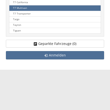
T7 California
T7 Multivan
T7 Transporter
Taigo
Tayron
Tiguan
Geparkte Fahrzeuge (
0
)
Anmelden