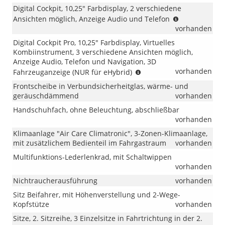
Digital Cockpit, 10,25" Farbdisplay, 2 verschiedene
(nicht
Ansichten möglich, Anzeige Audio und Telefon
für
vorhanden
eHybrid)
Digital Cockpit Pro, 10,25" Farbdisplay, Virtuelles
Kombiinstrument, 3 verschiedene Ansichten möglich,
Anzeige Audio, Telefon und Navigation, 3D
(NUR
vorhanden
Fahrzeuganzeige (NUR für eHybrid)
für
Frontscheibe in Verbundsicherheitglas, wärme- und
eHybrid)
geräuschdämmend
vorhanden
Handschuhfach, ohne Beleuchtung, abschließbar
vorhanden
Klimaanlage "Air Care Climatronic", 3-Zonen-Klimaanlage,
mit zusätzlichem Bedienteil im Fahrgastraum
vorhanden
Multifunktions-Lederlenkrad, mit Schaltwippen
vorhanden
Nichtraucherausführung
vorhanden
Sitz Beifahrer, mit Höhenverstellung und 2-Wege-
Kopfstütze
vorhanden
Sitze, 2. Sitzreihe, 3 Einzelsitze in Fahrtrichtung in der 2.