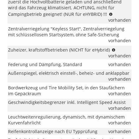
zuerst die Hochvoltbatterie geladen und anschließend
wird das Fahrzeug klimatisiert. ACHTUNG, nicht für
(NUR
Campingbetrieb geeignet! (NUR für eHYBRID) !!!
für
vorhanden
eHYBRID)
Zentralverriegelung "Keyless Start", Zentralverriegelung
!!!
mit schlüssellosem Startsystem, ohne Safe-Sicherung
vorhanden
(NICHT
Zuheizer, kraftstoffbetrieben (NICHT für eHybrid)
für
vorhanden
eHybrid)
Federung und Dämpfung, Standard
vorhanden
Außenspiegel, elektrisch einstell-, beheiz- und anklappbar
vorhanden
Bordwerkzeug und Tire Mobility Set, in den Staufächern
im Gepäckraum
vorhanden
Geschwindigkeitsbegrenzer inkl. Intelligent Speed Assist
vorhanden
Leuchtweitenregulierung, dynamisch, mit dynamischem
Kurvenfahrlicht
vorhanden
Reifenkontrollanzeige nach EU Typprüfung
vorhanden