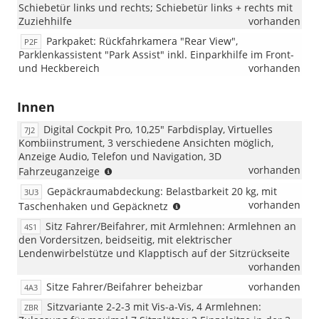
Schiebetür links und rechts; Schiebetür links + rechts mit
Zuziehhilfe
vorhanden
Parkpaket: Rückfahrkamera "Rear View",
P2F
Parklenkassistent "Park Assist" inkl. Einparkhilfe im Front-
und Heckbereich
vorhanden
Innen
Digital Cockpit Pro, 10,25" Farbdisplay, Virtuelles
7J2
Kombiinstrument, 3 verschiedene Ansichten möglich,
Anzeige Audio, Telefon und Navigation, 3D
(NUR
vorhanden
Fahrzeuganzeige
für
Gepäckraumabdeckung: Belastbarkeit 20 kg, mit
3U3
2.0
(für
vorhanden
Taschenhaken und Gepäcknetz
TSI
Fahrzeuge
und
Sitz Fahrer/Beifahrer, mit Armlehnen: Armlehnen an
4S1
mit
2.0
den Vordersitzen, beidseitig, mit elektrischer
kurzem
TDI)
Lendenwirbelstütze und Klapptisch auf der Sitzrückseite
Überhang)
vorhanden
Sitze Fahrer/Beifahrer beheizbar
vorhanden
4A3
Sitzvariante 2-2-3 mit Vis-a-Vis, 4 Armlehnen:
ZBR