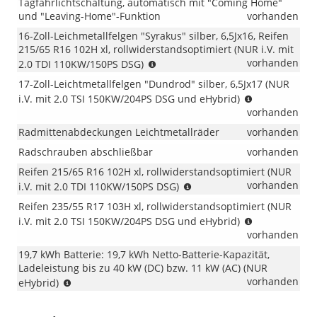
Tagfahrlichtschaltung, automatisch mit "Coming Home"
und "Leaving-Home"-Funktion
vorhanden
16-Zoll-Leichmetallfelgen "Syrakus" silber, 6,5Jx16, Reifen
215/65 R16 102H xl, rollwiderstandsoptimiert (NUR i.V. mit
(NUR
vorhanden
2.0 TDI 110KW/150PS DSG)
i.V.
17-Zoll-Leichtmetallfelgen "Dundrod" silber, 6,5Jx17 (NUR
mit
(NUR
i.V. mit 2.0 TSI 150KW/204PS DSG und eHybrid)
2.0
i.V.
vorhanden
TDI
mit
110KW/150PS
Radmittenabdeckungen Leichtmetallräder
vorhanden
2.0
DSG)
TSI
Radschrauben abschließbar
vorhanden
150KW/204P
Reifen 215/65 R16 102H xl, rollwiderstandsoptimiert (NUR
DSG
(NUR
vorhanden
i.V. mit 2.0 TDI 110KW/150PS DSG)
und
i.V.
eHybrid)
Reifen 235/55 R17 103H xl, rollwiderstandsoptimiert (NUR
mit
(NUR
i.V. mit 2.0 TSI 150KW/204PS DSG und eHybrid)
2.0
i.V.
vorhanden
TDI
mit
110KW/150PS
19,7 kWh Batterie: 19,7 kWh Netto-Batterie-Kapazität,
2.0
DSG)
Ladeleistung bis zu 40 kW (DC) bzw. 11 kW (AC) (NUR
TSI
(NUR
vorhanden
eHybrid)
150KW/204P
eHYBRID)
DSG
und