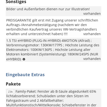
Sonstiges
eHybrid)
Bilder und Außenfarben dienen nur zur Illustration!
vorhanden
PREISGARANTIE gilt erst mit Zugang unserer schriftlichen
Auftrags-/Annahmebestätigung (nachdem wir den
verbindlichen Kaufvertrag unseres VW-Vertragshändlers
erhalten und unterzeichnet haben) !!!!
vorhanden
1.5 TSI eHYBRID (PLUG-IN-HYBRID) 4MOTION (Allrad) ;
Verbrennungsmotor: 130KW/177PS ; Höchste Leistung des
Elektromotors: 100KW/136PS ; Höchste Leistung aller
Motoren kombiniert (Systemleistung): 180KW/245PS (NUR
(NUR
vorhanden
eHYBRID)
eHYBRID)
Eingebaute Extras
Pakete
Family-Paket: Fenster ab B-Säule abgedunkelt 65%
Z3A
lichtabsorbierend; Schubladen unter den Sitzen im
Fahrgastraum und 2 Abfallbehälter;
Multifunktionstisch/Mittelkonsole; Schiebefenster in der