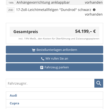
Anhängevorrichtung anklappbar
vorhanden
1M6
(nur
17-Zoll-Leichtmetallfelgen "Dundrod" schwarz
Z0D
i.V.
vorhanden
mit
2.0
TDI
54.199,– €
Gesamtpreis
110KW/
DSG)
incl. 19% MwSt., den Kosten für Überführung und Zulassungspapieren
Bestellunterlagen anfordern
Wir rufen Sie an
Fahrzeug parken
Fahrzeugnr.
Audi
Cupra