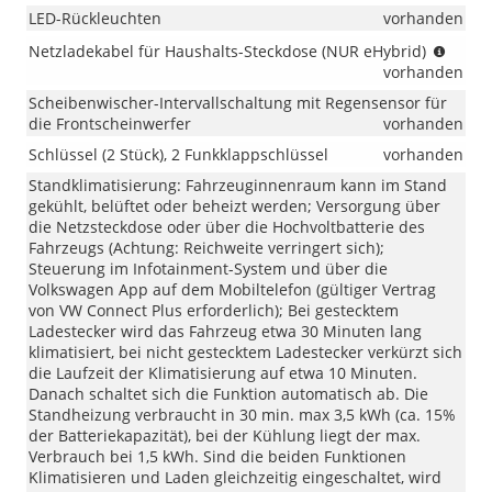
LED-Rückleuchten
vorhanden
(NUR
Netzladekabel für Haushalts-Steckdose (NUR eHybrid)
eHybr
vorhanden
Scheibenwischer-Intervallschaltung mit Regensensor für
die Frontscheinwerfer
vorhanden
Schlüssel (2 Stück), 2 Funkklappschlüssel
vorhanden
Standklimatisierung: Fahrzeuginnenraum kann im Stand
gekühlt, belüftet oder beheizt werden; Versorgung über
die Netzsteckdose oder über die Hochvoltbatterie des
Fahrzeugs (Achtung: Reichweite verringert sich);
Steuerung im Infotainment-System und über die
Volkswagen App auf dem Mobiltelefon (gültiger Vertrag
von VW Connect Plus erforderlich); Bei gestecktem
Ladestecker wird das Fahrzeug etwa 30 Minuten lang
klimatisiert, bei nicht gestecktem Ladestecker verkürzt sich
die Laufzeit der Klimatisierung auf etwa 10 Minuten.
Danach schaltet sich die Funktion automatisch ab. Die
Standheizung verbraucht in 30 min. max 3,5 kWh (ca. 15%
der Batteriekapazität), bei der Kühlung liegt der max.
Verbrauch bei 1,5 kWh. Sind die beiden Funktionen
Klimatisieren und Laden gleichzeitig eingeschaltet, wird