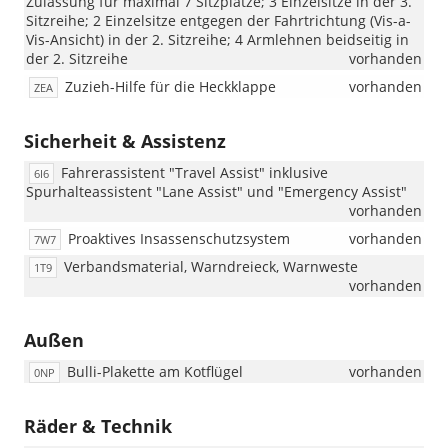
Zulassung für maximal 7 Sitzplätze; 3 Einzelsitze in der 3.
Sitzreihe; 2 Einzelsitze entgegen der Fahrtrichtung (Vis-a-
Vis-Ansicht) in der 2. Sitzreihe; 4 Armlehnen beidseitig in
der 2. Sitzreihe
vorhanden
Zuzieh-Hilfe für die Heckklappe
vorhanden
ZEA
Sicherheit & Assistenz
Fahrerassistent "Travel Assist" inklusive
6I6
Spurhalteassistent "Lane Assist" und "Emergency Assist"
vorhanden
Proaktives Insassenschutzsystem
vorhanden
7W7
Verbandsmaterial, Warndreieck, Warnweste
1T9
vorhanden
Außen
Bulli-Plakette am Kotflügel
vorhanden
0NP
Räder & Technik