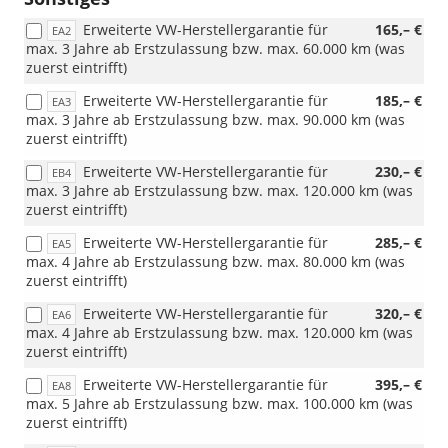
dass
das
Erweiterte VW-Herstellergarantie für
165,– €
EA2
Fahrzeu
max. 3 Jahre ab Erstzulassung bzw. max. 60.000 km (was
mit
zuerst eintrifft)
den
Erweiterte VW-Herstellergarantie für
185,– €
18-
EA3
max. 3 Jahre ab Erstzulassung bzw. max. 90.000 km (was
Zoll-
zuerst eintrifft)
Leichtme
„Misano“
Erweiterte VW-Herstellergarantie für
230,– €
EB4
ausgelief
max. 3 Jahre ab Erstzulassung bzw. max. 120.000 km (was
wird.
zuerst eintrifft)
Wir
bitten
Erweiterte VW-Herstellergarantie für
285,– €
EA5
um
max. 4 Jahre ab Erstzulassung bzw. max. 80.000 km (was
Kenntni
zuerst eintrifft)
!!!
Erweiterte VW-Herstellergarantie für
320,– €
EA6
max. 4 Jahre ab Erstzulassung bzw. max. 120.000 km (was
zuerst eintrifft)
Erweiterte VW-Herstellergarantie für
395,– €
EA8
max. 5 Jahre ab Erstzulassung bzw. max. 100.000 km (was
zuerst eintrifft)