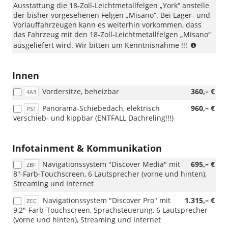
Ausstattung die 18-Zoll-Leichtmetallfelgen „York“ anstelle
der bisher vorgesehenen Felgen „Misano“. Bei Lager- und
Vorlauffahrzeugen kann es weiterhin vorkommen, dass
das Fahrzeug mit den 18-Zoll-Leichtmetallfelgen „Misano“
Wichtige
ausgeliefert wird. Wir bitten um Kenntnisnahme !!!
Hinweis
zur
Ausstatt
Innen
„R-
Vordersitze, beheizbar
360,– €
Line
4A3
Limited“:
Panorama-Schiebedach, elektrisch
960,– €
PS1
Beim
verschieb- und kippbar (ENTFALL Dachreling!!!)
VW
Taigo
„R-
Infotainment & Kommunikation
Line
Limited“
Navigationssystem "Discover Media" mit
695,– €
ZBF
wurden
8"-Farb-Touchscreen, 6 Lautsprecher (vorne und hinten),
die
Streaming und Internet
18-
Zoll-
Navigationssystem "Discover Pro" mit
1.315,– €
ZCC
Leichtme
9,2"-Farb-Touchscreen, Sprachsteuerung, 6 Lautsprecher
geändert
(vorne und hinten), Streaming und Internet
Ab