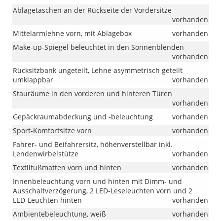
18-
Ablagetaschen an der Rückseite der Vordersitze
Zoll-
vorhanden
Leichtmetall
Mittelarmlehne vorn, mit Ablagebox
vorhanden
geändert.
Ab
Make-up-Spiegel beleuchtet in den Sonnenblenden
sofort
vorhanden
umfasst
Rücksitzbank ungeteilt, Lehne asymmetrisch geteilt
diese
umklappbar
vorhanden
Ausstattung
die
Stauräume in den vorderen und hinteren Türen
18-
vorhanden
Zoll-
Gepäckraumabdeckung und -beleuchtung
vorhanden
Leichtmetall
„York“
Sport-Komfortsitze vorn
vorhanden
anstelle
Fahrer- und Beifahrersitz, höhenverstellbar inkl.
der
Lendenwirbelstütze
vorhanden
bisher
vorgesehen
Textilfußmatten vorn und hinten
vorhanden
Felgen
Innenbeleuchtung vorn und hinten mit Dimm- und
„Misano“.
Ausschaltverzögerung, 2 LED-Leseleuchten vorn und 2
Bei
LED-Leuchten hinten
vorhanden
Lager-
und
Ambientebeleuchtung, weiß
vorhanden
Vorlauffahr