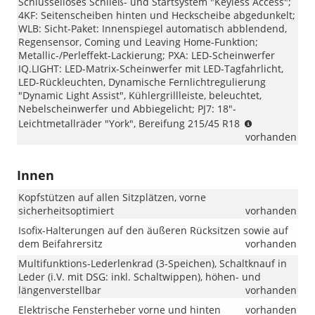
Schlüsselloses Schließ- und Startsystem "Keyless Access";
4KF: Seitenscheiben hinten und Heckscheibe abgedunkelt;
WLB: Sicht-Paket: Innenspiegel automatisch abblendend,
Regensensor, Coming und Leaving Home-Funktion;
Metallic-/Perleffekt-Lackierung; PXA: LED-Scheinwerfer
IQ.LIGHT: LED-Matrix-Scheinwerfer mit LED-Tagfahrlicht,
LED-Rückleuchten, Dynamische Fernlichtregulierung
"Dynamic Light Assist", Kühlergrillleiste, beleuchtet,
Nebelscheinwerfer und Abbiegelicht; PJ7: 18"-
Wichtiger
Leichtmetallräder "York", Bereifung 215/45 R18
Hinweis
vorhanden
zur
Ausstattung
Innen
„R-
Line
Kopfstützen auf allen Sitzplätzen, vorne
Limited“:
sicherheitsoptimiert
vorhanden
Beim
VW
Isofix-Halterungen auf den äußeren Rücksitzen sowie auf
Taigo
dem Beifahrersitz
vorhanden
„R-
Multifunktions-Lederlenkrad (3-Speichen), Schaltknauf in
Line
Leder (i.V. mit DSG: inkl. Schaltwippen), höhen- und
Limited“
längenverstellbar
vorhanden
wurden
die
Elektrische Fensterheber vorne und hinten
vorhanden