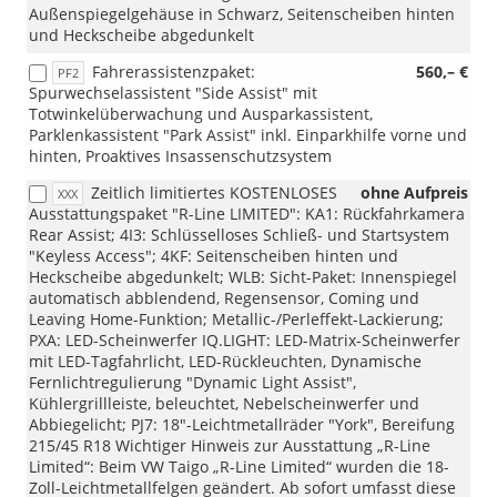
Außenspiegelgehäuse in Schwarz, Seitenscheiben hinten
und Heckscheibe abgedunkelt
Fahrerassistenzpaket:
560,– €
PF2
Spurwechselassistent "Side Assist" mit
Totwinkelüberwachung und Ausparkassistent,
Parklenkassistent "Park Assist" inkl. Einparkhilfe vorne und
hinten, Proaktives Insassenschutzsystem
Zeitlich limitiertes KOSTENLOSES
ohne Aufpreis
XXX
Ausstattungspaket "R-Line LIMITED": KA1: Rückfahrkamera
Rear Assist; 4I3: Schlüsselloses Schließ- und Startsystem
"Keyless Access"; 4KF: Seitenscheiben hinten und
Heckscheibe abgedunkelt; WLB: Sicht-Paket: Innenspiegel
automatisch abblendend, Regensensor, Coming und
Leaving Home-Funktion; Metallic-/Perleffekt-Lackierung;
PXA: LED-Scheinwerfer IQ.LIGHT: LED-Matrix-Scheinwerfer
mit LED-Tagfahrlicht, LED-Rückleuchten, Dynamische
Fernlichtregulierung "Dynamic Light Assist",
Kühlergrillleiste, beleuchtet, Nebelscheinwerfer und
Abbiegelicht; PJ7: 18"-Leichtmetallräder "York", Bereifung
215/45 R18 Wichtiger Hinweis zur Ausstattung „R-Line
Limited“: Beim VW Taigo „R-Line Limited“ wurden die 18-
Zoll-Leichtmetallfelgen geändert. Ab sofort umfasst diese