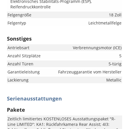
Elektronisches Stabilitäts-Programm (ESP),
Reifendruckkontrolle
Felgengröße
18 Zoll
Felgentyp
Leichtmetallfelge
Sonstiges
Antriebsart
Verbrennungsmotor (ICE)
Anzahl Sitzplätze
5
Anzahl Türen
5-türig
Garantieleistung
Fahrzeuggarantie vom Hersteller
Lackierung
Metallic
Serienausstattungen
Pakete
Zeitlich limitiertes KOSTENLOSES Ausstattungspaket "R-
Line LIMITED": KA1: Rückfahrkamera Rear Assist; 4I3: