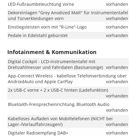
LED-Fußraumbeleuchtung vorne
vorhanden
kann
es
Dekoreinlagen "Grey Anodized Matt" für Instrumententafel
weiterhin
und Türverkleidungen vorn
vorhanden
vorkommen,
Einstiegsleisten vorn mit "R-Line"-Logo
vorhanden
dass
das
Pedale in Edelstahl gebürstet
vorhanden
Fahrzeug
mit
Infotainment & Kommunikation
den
18-
Digital Cockpit - LCD-Instrumententafel mit
Zoll-
Drehzahlmesser und Fahrdaten (Basisanzeige)
vorhanden
Leichtmetall
„Misano“
App-Connect Wireless - kabellose Telefonverbindung über
ausgeliefert
AndroidAuto und Apple CarPlay
vorhanden
wird.
2x USB-C vorne + 2 x USB-C hinten (Ladefunktion)
Wir
vorhanden
bitten
um
Bluetooth-Freisprecheinrichtung, Bluetooth Audio
Kenntnisna
vorhanden
!!!
Kabelloses Aufladen von Mobiltelefonen (NICHT bei
Lager-/Vorlauffahrzeugen!)
vorhanden
Digitaler Radioempfang DAB+
vorhanden