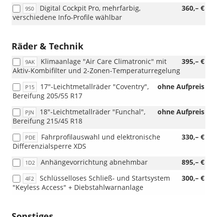
Digital Cockpit Pro, mehrfarbig,
360,– €
sofort
9S0
verschiedene Info-Profile wählbar
umfasst
diese
Ausstatt
Räder & Technik
die
18-
Klimaanlage "Air Care Climatronic" mit
395,– €
9AK
Zoll-
Aktiv-Kombifilter und 2-Zonen-Temperaturregelung
Leichtme
„York“
17"-Leichtmetallräder "Coventry",
ohne Aufpreis
P15
anstelle
Bereifung 205/55 R17
der
bisher
18"-Leichtmetallräder "Funchal",
ohne Aufpreis
PJN
vorgese
Bereifung 215/45 R18
Felgen
Fahrprofilauswahl und elektronische
330,– €
„Misano“
PDE
Differenzialsperre XDS
Bei
Lager-
Anhängevorrichtung abnehmbar
895,– €
1D2
und
Vorlauff
Schlüsselloses Schließ- und Startsystem
300,– €
4F2
kann
"Keyless Access" + Diebstahlwarnanlage
es
weiterhi
vorkomm
Sonstiges