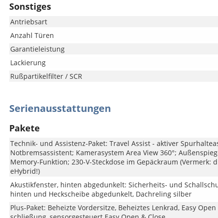
Sonstiges
Antriebsart
Anzahl Türen
Garantieleistung
Lackierung
Rußpartikelfilter / SCR
Serienausstattungen
Pakete
Technik- und Assistenz-Paket: Travel Assist - aktiver Spurhaltea
Notbremsassistent; Kamerasystem Area View 360°; Außenspiege
Memory-Funktion; 230-V-Steckdose im Gepäckraum (Vermerk: di
eHybrid!)
Akustikfenster, hinten abgedunkelt: Sicherheits- und Schallsch
hinten und Heckscheibe abgedunkelt, Dachreling silber
Plus-Paket: Beheizte Vordersitze, Beheiztes Lenkrad, Easy Open
schließung, sensorgesteuert Easy Open & Close