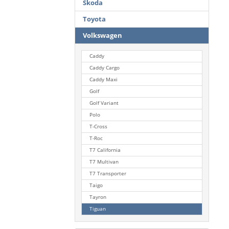
Skoda
Toyota
Volkswagen
Caddy
Caddy Cargo
Caddy Maxi
Golf
Golf Variant
Polo
T-Cross
T-Roc
T7 California
T7 Multivan
T7 Transporter
Taigo
Tayron
Tiguan