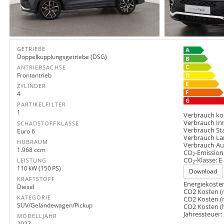
GETRIEBE
Doppelkupplungsgetriebe (DSG)
ANTRIEBSACHSE
Frontantrieb
ZYLINDER
4
PARTIKELFILTER
1
Verbrauch ko
Verbrauch In
SCHADSTOFFKLASSE
Verbrauch St
Euro 6
Verbrauch La
HUBRAUM
Verbrauch A
1.968 ccm
CO
-Emission
2
CO
-Klasse:
E
LEISTUNG
2
110 kW (150 PS)
Download
KRAFTSTOFF
Energiekosten
Diesel
CO2 Kosten (
KATEGORIE
CO2 Kosten (
SUV/Geländewagen/Pickup
CO2 Kosten (
Jahressteuer:
MODELLJAHR
2027