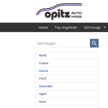
Home
Top Angebote
Fahrzeuge
Fahrzeugnr.
Audi
Cupra
Dacia
Ford
Hyundai
Opel
Seat