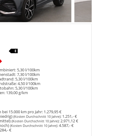
mbiniert:
5,30 l/100km
nenstadt:
7,30 l/100km
adtrand:
5,30 l/100km
ndstraße:
4,50 l/100km
utobahn:
5,30 l/100km
en:
139,00 g/km
 bei 15.000 km pro Jahr:
1.279,95 €
niedrig)
:
1.251,- €
(Kosten Durchschnitt 10 Jahre)
mittel)
:
2.971,12 €
(Kosten Durchschnitt 10 Jahre)
hoch)
:
4.587,- €
(Kosten Durchschnitt 10 Jahre)
284,- €