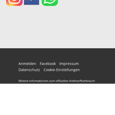
Anmelden
Facebook
Impressum
Datenschutz
Cookie-Einstellungen
Weitere Informationen zum offiziellen Kraftstoffverbrauch
und zu den offiziellen spezifischen CO
-Emissionen und
2
gegebenenfalls zum Stromverbrauch neuer PKW können
dem 'Leitfaden über den offiziellen Kraftstoffverbrauch,
die offiziellen spezifischen CO
-Emissionen und den
2
offiziellen Stromverbrauch neuer PKW' entnommen
werden, der an allen Verkaufsstellen und bei der
'Deutschen Automobil Treuhand GmbH' unentgeltlich
erhältlich ist unter www.dat.de.