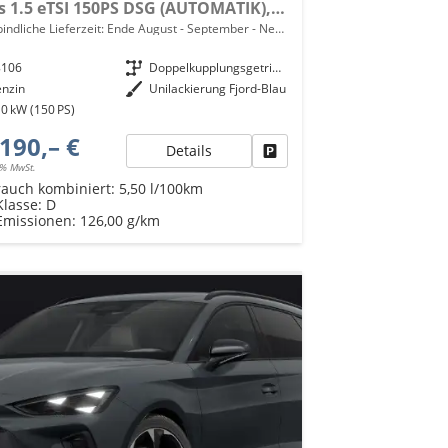
Basis 1.5 eTSI 150PS DSG (AUTOMATIK), Fjord-Blau, 18" Alu Garbi, Sitzheizung, M-Lederlenkrad beheizt, Parksensoren vorne und hinten, Adaptiver Tempomat, 3-Zonen-Climatronic, Radio 12,9" + Full Link (Navi-Funktion über Smartphone), Elektr. Heckklappe
indliche Lieferzeit: Ende August - September
Neuwagen mit Tageszulassung
8106
Getriebe
Doppelkupplungsgetriebe (DSG)
enzin
Außenfarbe
Unilackierung Fjord-Blau
0 kW (150 PS)
190,– €
Details
Fahrzeug parken
9% MwSt.
rauch kombiniert:
5,50 l/100km
Klasse:
D
Emissionen:
126,00 g/km