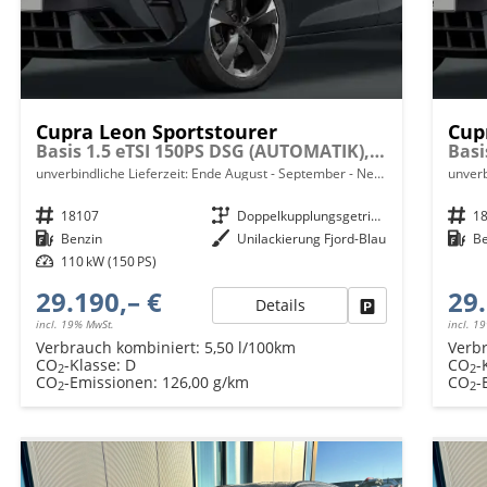
Cupra Leon Sportstourer
Cup
Basis 1.5 eTSI 150PS DSG (AUTOMATIK), Fjord-Blau, 18" Alu Garbi, Sitzheizung, M-Lederlenkrad beheizt, Parksensoren vorne und hinten, Adaptiver Tempomat, 3-Zonen-Climatronic, Radio 12,9" + Full Link (Navi-Funktion über Smartphone), Elektr. Heckklappe
unverbindliche Lieferzeit: Ende August - September
Neuwagen mit Tageszulassung
unverb
Fahrzeugnr.
18107
Getriebe
Doppelkupplungsgetriebe (DSG)
Fahrzeugnr.
1
Kraftstoff
Benzin
Außenfarbe
Unilackierung Fjord-Blau
Kraftstoff
B
Leistung
110 kW (150 PS)
29.190,– €
29.
Details
Fahrzeug parken
incl. 19% MwSt.
incl. 1
Verbrauch kombiniert:
5,50 l/100km
Verb
CO
-Klasse:
D
CO
-
2
2
CO
-Emissionen:
126,00 g/km
CO
-
2
2