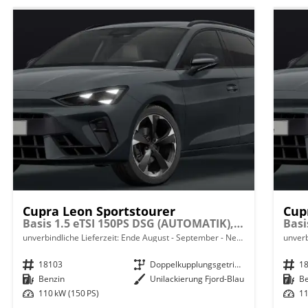
Cupra Leon Sportstourer
Cup
Basis 1.5 eTSI 150PS DSG (AUTOMATIK), Fjord-Blau, 18" Alu Garbi, Sitzheizung, M-Lederlenkrad beheizt, Parksensoren vorne und hinten, Adaptiver Tempomat, 3-Zonen-Climatronic, Radio 12,9" + Full Link (Navi-Funktion über Smartphone), Elektr. Heckklappe
unverbindliche Lieferzeit: Ende August - September
Neuwagen mit Tageszulassung
unverb
Fahrzeugnr.
18103
Getriebe
Doppelkupplungsgetriebe (DSG)
Fahrzeugnr.
1
Kraftstoff
Benzin
Außenfarbe
Unilackierung Fjord-Blau
Kraftstoff
B
Leistung
110 kW (150 PS)
Leistung
11