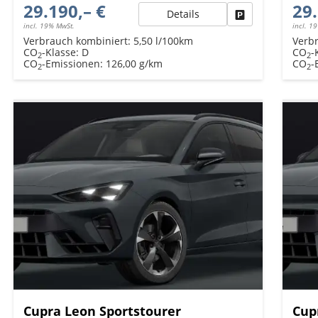
29.190,– €
29.
Details
Fahrzeug parken
incl. 19% MwSt.
incl. 1
Verbrauch kombiniert:
5,50 l/100km
Verb
CO
-Klasse:
D
CO
-
2
2
CO
-Emissionen:
126,00 g/km
CO
-
2
2
Cupra Leon Sportstourer
Cup