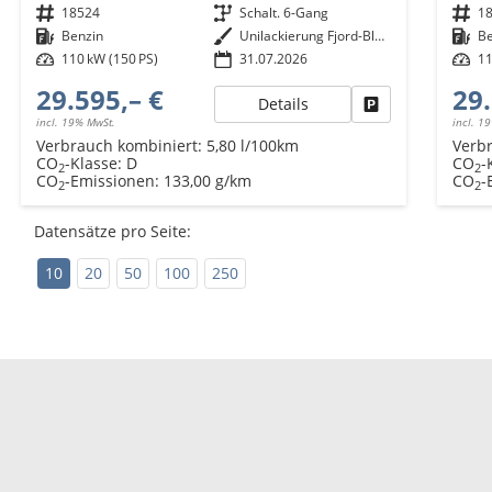
Fahrzeugnr.
18524
Getriebe
Schalt. 6-Gang
Fahrzeugnr.
1
Kraftstoff
Benzin
Außenfarbe
Unilackierung Fjord-Blau (Vermerk: hohe Lackempfindlichkeit!)
Kraftstoff
B
Leistung
110 kW (150 PS)
31.07.2026
Leistung
11
29.595,– €
29.
Details
Fahrzeug parken
incl. 19% MwSt.
incl. 1
Verbrauch kombiniert:
5,80 l/100km
Verb
CO
-Klasse:
D
CO
-
2
2
CO
-Emissionen:
133,00 g/km
CO
-
2
2
Datensätze pro Seite:
10
20
50
100
250