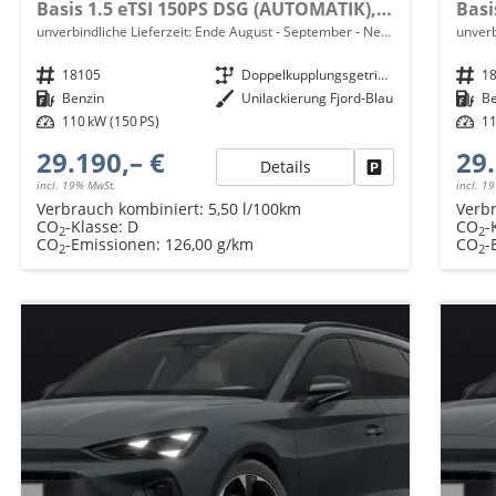
Basis 1.5 eTSI 150PS DSG (AUTOMATIK), Fjord-Blau, 18" Alu Garbi, Sitzheizung, M-Lederlenkrad beheizt, Parksensoren vorne und hinten, Adaptiver Tempomat, 3-Zonen-Climatronic, Radio 12,9" + Full Link (Navi-Funktion über Smartphone), Elektr. Heckklappe
unverbindliche Lieferzeit: Ende August - September
Neuwagen mit Tageszulassung
unverb
Fahrzeugnr.
18105
Getriebe
Doppelkupplungsgetriebe (DSG)
Fahrzeugnr.
1
Kraftstoff
Benzin
Außenfarbe
Unilackierung Fjord-Blau
Kraftstoff
B
Leistung
110 kW (150 PS)
Leistung
11
29.190,– €
29.
Details
Fahrzeug parken
incl. 19% MwSt.
incl. 1
Verbrauch kombiniert:
5,50 l/100km
Verb
CO
-Klasse:
D
CO
-
2
2
CO
-Emissionen:
126,00 g/km
CO
-
2
2