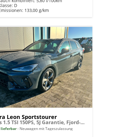
rauch kombiniert:
5,80 l/100km
Klasse:
D
Emissionen:
133,00 g/km
ra Leon Sportstourer
Basis 1.5 TSI 150PS, 5J Garantie, Fjord-Blau, ANHÄNGERKUPPLUNG, EDGE-PAKET (KEYLESS, ALARM, RÜCKFAHRKAMERA), SCHALENSITZE / FAHRERSITZ ELEKTRISCH, SITZHEIZUNG, 18" ALU, ELEKTR. HECKKLAPPE, 3Z-Climatronic, ACC, Full Link, Parksensoren v/h, Privacy-Glas
 lieferbar
Neuwagen mit Tageszulassung