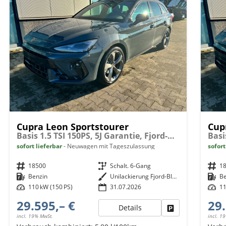
Cupra Leon Sportstourer
Cup
Basis 1.5 TSI 150PS, 5J Garantie, Fjord-Blau, ANHÄNGERKUPPLUNG, EDGE-PAKET (KEYLESS, ALARM, RÜCKFAHRKAMERA), SCHALENSITZE / FAHRERSITZ ELEKTRISCH, SITZHEIZUNG, 18" ALU, ELEKTR. HECKKLAPPE, 3Z-Climatronic, ACC, Full Link, Parksensoren v/h, Privacy-Glas
sofort lieferbar
Neuwagen mit Tageszulassung
sofort
Fahrzeugnr.
18500
Getriebe
Schalt. 6-Gang
Fahrzeugnr.
1
Kraftstoff
Benzin
Außenfarbe
Unilackierung Fjord-Blau (Vermerk: hohe Lackempfindlichkeit!)
Kraftstoff
B
Leistung
110 kW (150 PS)
31.07.2026
Leistung
11
29.595,– €
29.
Details
Fahrzeug parken
incl. 19% MwSt.
incl. 1