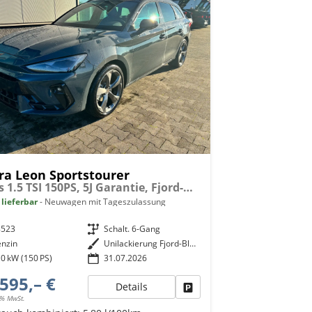
ra Leon Sportstourer
Basis 1.5 TSI 150PS, 5J Garantie, Fjord-Blau, ANHÄNGERKUPPLUNG, EDGE-PAKET (KEYLESS, ALARM, RÜCKFAHRKAMERA), SCHALENSITZE / FAHRERSITZ ELEKTRISCH, SITZHEIZUNG, 18" ALU, ELEKTR. HECKKLAPPE, 3Z-Climatronic, ACC, Full Link, Parksensoren v/h, Privacy-Glas
 lieferbar
Neuwagen mit Tageszulassung
8523
Getriebe
Schalt. 6-Gang
enzin
Außenfarbe
Unilackierung Fjord-Blau (Vermerk: hohe Lackempfindlichkeit!)
0 kW (150 PS)
31.07.2026
595,– €
Details
Fahrzeug parken
9% MwSt.