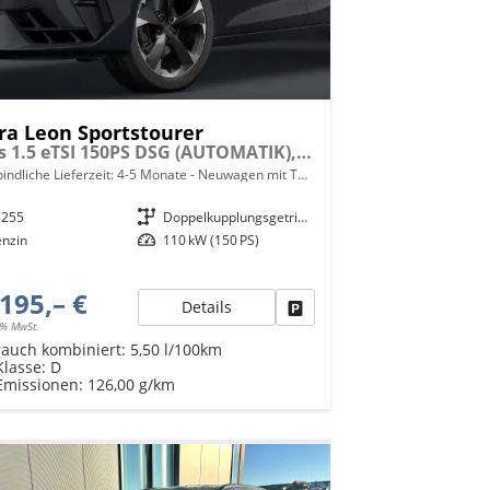
ra Leon Sportstourer
Basis 1.5 eTSI 150PS DSG (AUTOMATIK), 18" Alu Garbi, Sitzheizung, M-Lederlenkrad beheizt, Parksensoren vorne und hinten, Adaptiver Tempomat, 3-Zonen-Climatronic, Radio 12,9" + Full Link (Navi-Funktion über Smartphone), Elektr. Heckklappe
indliche Lieferzeit: 4-5 Monate
Neuwagen mit Tageszulassung
8255
Getriebe
Doppelkupplungsgetriebe (DSG)
enzin
Leistung
110 kW (150 PS)
195,– €
Details
Fahrzeug parken
9% MwSt.
rauch kombiniert:
5,50 l/100km
Klasse:
D
Emissionen:
126,00 g/km