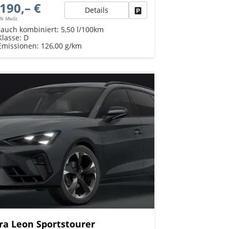
190,– €
Details
Fahrzeug parken
9% MwSt.
rauch kombiniert:
5,50 l/100km
Klasse:
D
Emissionen:
126,00 g/km
ra Leon Sportstourer