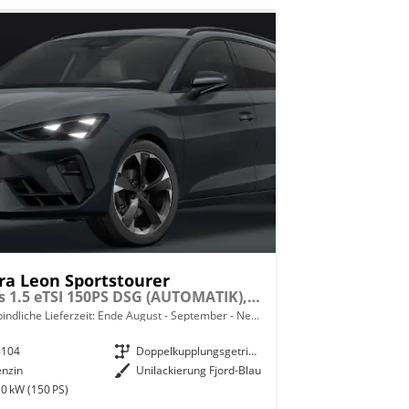
ra Leon Sportstourer
Basis 1.5 eTSI 150PS DSG (AUTOMATIK), Fjord-Blau, 18" Alu Garbi, Sitzheizung, M-Lederlenkrad beheizt, Parksensoren vorne und hinten, Adaptiver Tempomat, 3-Zonen-Climatronic, Radio 12,9" + Full Link (Navi-Funktion über Smartphone), Elektr. Heckklappe
indliche Lieferzeit: Ende August - September
Neuwagen mit Tageszulassung
8104
Getriebe
Doppelkupplungsgetriebe (DSG)
enzin
Außenfarbe
Unilackierung Fjord-Blau
0 kW (150 PS)