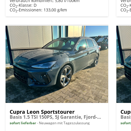
Verbrauch kombiniert:
5,80 l/100km
Verb
CO
-Klasse:
D
CO
-
2
2
CO
-Emissionen:
133,00 g/km
CO
-
2
2
Cupra Leon Sportstourer
Cup
Basis 1.5 TSI 150PS, 5J Garantie, Fjord-Blau, ANHÄNGERKUPPLUNG, EDGE-PAKET (KEYLESS, ALARM, RÜCKFAHRKAMERA), SCHALENSITZE / FAHRERSITZ ELEKTRISCH, SITZHEIZUNG, 18" ALU, ELEKTR. HECKKLAPPE, 3Z-Climatronic, ACC, Full Link, Parksensoren v/h, Privacy-Glas
sofort lieferbar
Neuwagen mit Tageszulassung
sofort