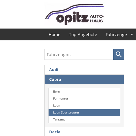
Home
Top Angebote
Fahrzeuge
Fahrzeugnr.
Audi
Cupra
Born
Formentor
Leon
Leon Sportstourer
Terramar
Dacia