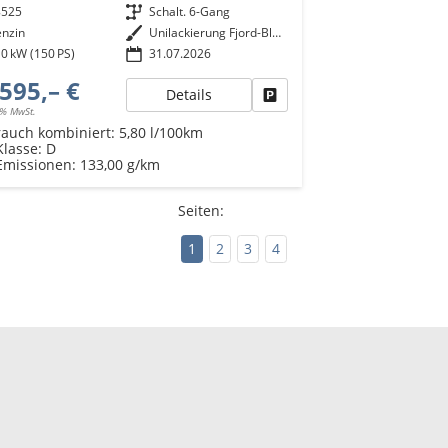
8525
Getriebe
Schalt. 6-Gang
enzin
Außenfarbe
Unilackierung Fjord-Blau (Vermerk: hohe Lackempfindlichkeit!)
0 kW (150 PS)
31.07.2026
595,– €
Details
Fahrzeug parken
9% MwSt.
rauch kombiniert:
5,80 l/100km
Klasse:
D
Emissionen:
133,00 g/km
Seiten:
1
2
3
4