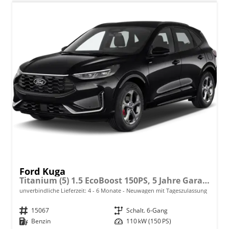
Ford Kuga
Titanium (5) 1.5 EcoBoost 150PS, 5 Jahre Garantie, 17" Alu, Navigation 13"-Display, Parksensoren vorne/hinten, Rückfahrkamera, Climatronic, Privacy-Glas, Key-Free-System, Tempomat, LED-Scheinwerfer
unverbindliche Lieferzeit: 4 - 6 Monate
Neuwagen mit Tageszulassung
Fahrzeugnr.
15067
Getriebe
Schalt. 6-Gang
Kraftstoff
Benzin
Leistung
110 kW (150 PS)