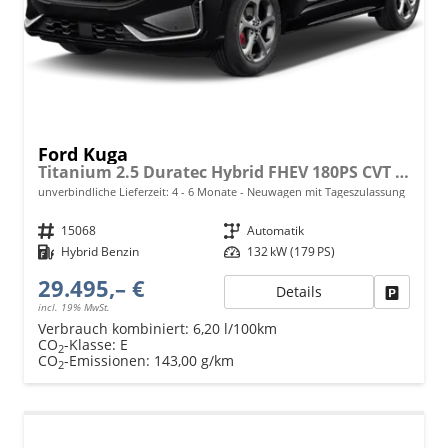
Ford Kuga
Titanium 2.5 Duratec Hybrid FHEV 180PS CVT (AUTOMATIK), 5 Jahre Garantie, 17" Alu, Navigation 13"-Display, Parksensoren vorne/hinten, Rückfahrkamera, Climatronic, Privacy-Glas, Key-Free-System, Tempomat, LED-Scheinwerfer
unverbindliche Lieferzeit: 4 - 6 Monate
Neuwagen mit Tageszulassung
Fahrzeugnr.
15068
Getriebe
Automatik
Kraftstoff
Hybrid Benzin
Leistung
132 kW (179 PS)
29.495,– €
Details
Fahrzeu
incl. 19% MwSt.
Verbrauch kombiniert:
6,20 l/100km
CO
-Klasse:
E
2
CO
-Emissionen:
143,00 g/km
2