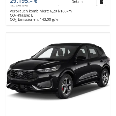
29.195,– €
Details
Fahrzeu
incl. 19% MwSt.
Verbrauch kombiniert:
6,20 l/100km
CO
-Klasse:
E
2
CO
-Emissionen:
143,00 g/km
2