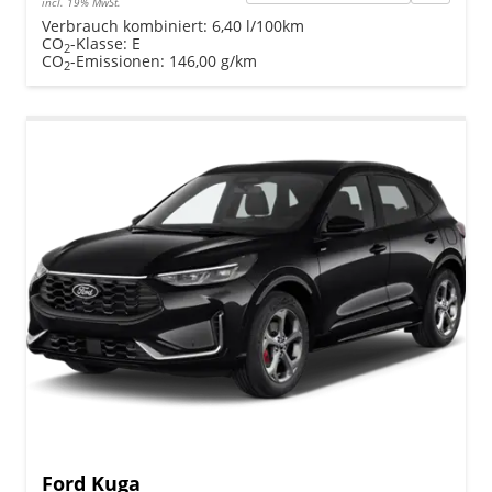
incl. 19% MwSt.
Verbrauch kombiniert:
6,40 l/100km
CO
-Klasse:
E
2
CO
-Emissionen:
146,00 g/km
2
Ford Kuga