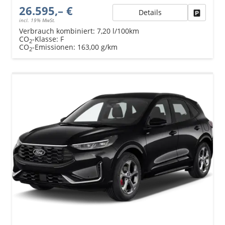
26.595,– €
Details
Fahrzeu
incl. 19% MwSt.
Verbrauch kombiniert:
7,20 l/100km
CO
-Klasse:
F
2
CO
-Emissionen:
163,00 g/km
2