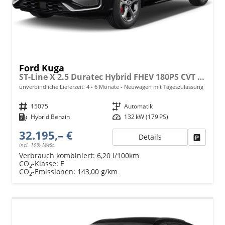
Ford Kuga
ST-Line X 2.5 Duratec Hybrid FHEV 180PS CVT (AUTOMATIK), 5 Jahre Garantie, 18" Alu, Leder-Polster, Elektr. Heckklappe, Navigation 13", Soundsystem, Parksensoren v/h, 360°-Kamera, Toter-Winkel-Assistent, Climatronic, Privacy-Glas, Key-Free-System
unverbindliche Lieferzeit: 4 - 6 Monate
Neuwagen mit Tageszulassung
Fahrzeugnr.
15075
Getriebe
Automatik
Kraftstoff
Hybrid Benzin
Leistung
132 kW (179 PS)
32.195,– €
Details
Fahrzeu
incl. 19% MwSt.
Verbrauch kombiniert:
6,20 l/100km
CO
-Klasse:
E
2
CO
-Emissionen:
143,00 g/km
2