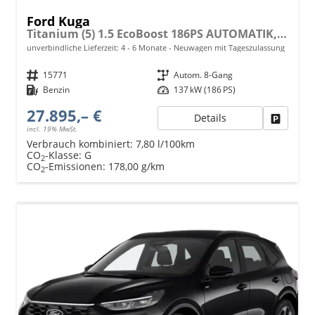
Ford Kuga
Titanium (5) 1.5 EcoBoost 186PS AUTOMATIK, 5 Jahre Garantie, 17" Alu, Navigation 13"-Display, Parksensoren vorne/hinten, Rückfahrkamera, Climatronic, Privacy-Glas, Key-Free-System, Tempomat, LED-Scheinwerfer
unverbindliche Lieferzeit: 4 - 6 Monate
Neuwagen mit Tageszulassung
Fahrzeugnr.
15771
Getriebe
Autom. 8-Gang
Kraftstoff
Benzin
Leistung
137 kW (186 PS)
27.895,– €
Details
Fahrzeu
incl. 19% MwSt.
Verbrauch kombiniert:
7,80 l/100km
CO
-Klasse:
G
2
CO
-Emissionen:
178,00 g/km
2