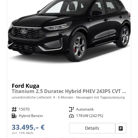
Ford Kuga
Titanium 2.5 Duratec Hybrid PHEV 243PS CVT (AUTOMATIK), 5 Jahre Garantie, 17" Alu, Navigation 13"-Display, Parksensoren vorne/hinten, Rückfahrkamera, Climatronic, Privacy-Glas, Key-Free-System, Tempomat, LED-Scheinwerfer
unverbindliche Lieferzeit: 4 - 6 Monate
Neuwagen mit Tageszulassung
Fahrzeugnr.
15070
Getriebe
Automatik
Kraftstoff
Hybrid Benzin
Leistung
178 kW (242 PS)
33.495,– €
Details
Fahrzeu
incl. 19% MwSt.