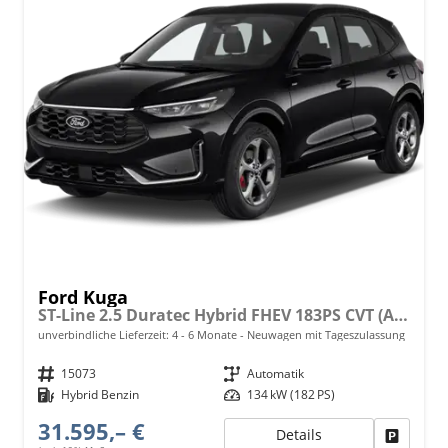
Ford Kuga
ST-Line 2.5 Duratec Hybrid FHEV 183PS CVT (AUTOMATIK) ALLRAD, 5 Jahre Garantie, 18" Alu, Navigation 13"-Display, Parksensoren vorne/hinten, Rückfahrkamera, Climatronic, Privacy-Glas, Key-Free-System, Tempomat, LED-Scheinwerfer
unverbindliche Lieferzeit: 4 - 6 Monate
Neuwagen mit Tageszulassung
Fahrzeugnr.
15073
Getriebe
Automatik
Kraftstoff
Hybrid Benzin
Leistung
134 kW (182 PS)
31.595,– €
Details
Fahrzeu