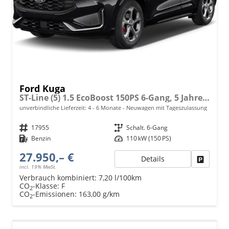
Ford Kuga
ST-Line (5) 1.5 EcoBoost 150PS 6-Gang, 5 Jahre Garantie, 18" Alu, Navigation 13"-Display, Parksensoren vorne/hinten, Rückfahrkamera, Climatronic, Privacy-Glas, Key-Free-System, Tempomat, LED-Scheinwerfer
unverbindliche Lieferzeit: 4 - 6 Monate
Neuwagen mit Tageszulassung
Fahrzeugnr.
17955
Getriebe
Schalt. 6-Gang
Kraftstoff
Benzin
Leistung
110 kW (150 PS)
27.950,– €
Details
Fahrzeu
incl. 19% MwSt.
Verbrauch kombiniert:
7,20 l/100km
CO
-Klasse:
F
2
CO
-Emissionen:
163,00 g/km
2