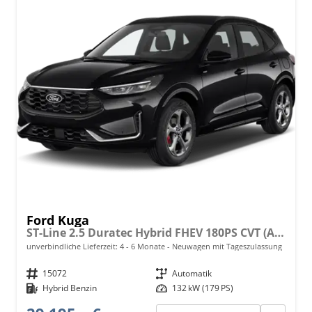
Ford Kuga
ST-Line 2.5 Duratec Hybrid FHEV 180PS CVT (AUTOMATIK), 5 Jahre Garantie, 18" Alu, Navigation 13"-Display, Parksensoren vorne/hinten, Rückfahrkamera, Climatronic, Privacy-Glas, Key-Free-System, Tempomat, LED-Scheinwerfer
unverbindliche Lieferzeit: 4 - 6 Monate
Neuwagen mit Tageszulassung
Fahrzeugnr.
15072
Getriebe
Automatik
Kraftstoff
Hybrid Benzin
Leistung
132 kW (179 PS)