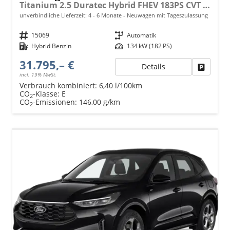
Titanium 2.5 Duratec Hybrid FHEV 183PS CVT (AUTOMATIK) ALLRAD, 5 Jahre Garantie, 17" Alu, Navigation 13"-Display, Parksensoren vorne/hinten, Rückfahrkamera, Climatronic, Privacy-Glas, Key-Free-System, Tempomat, LED-Scheinwerfer
unverbindliche Lieferzeit: 4 - 6 Monate
Neuwagen mit Tageszulassung
Fahrzeugnr.
15069
Getriebe
Automatik
Kraftstoff
Hybrid Benzin
Leistung
134 kW (182 PS)
31.795,– €
Details
Fahrzeu
incl. 19% MwSt.
Verbrauch kombiniert:
6,40 l/100km
CO
-Klasse:
E
2
CO
-Emissionen:
146,00 g/km
2