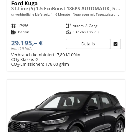
Ford Kuga
ST-Line (5) 1.5 EcoBoost 186PS AUTOMATIK, 5 Jahre Garantie, 18" Alu, Navigation 13"-Display, Parksensoren vorne/hinten, Rückfahrkamera, Climatronic, Privacy-Glas, Key-Free-System, Tempomat, LED-Scheinwerfer
unverbindliche Lieferzeit: 4 - 6 Monate
Neuwagen mit Tageszulassung
Fahrzeugnr.
17956
Getriebe
Autom. 8-Gang
Kraftstoff
Benzin
Leistung
137 kW (186 PS)
29.195,– €
Details
Fahrzeu
incl. 19% MwSt.
Verbrauch kombiniert:
7,80 l/100km
CO
-Klasse:
G
2
CO
-Emissionen:
178,00 g/km
2