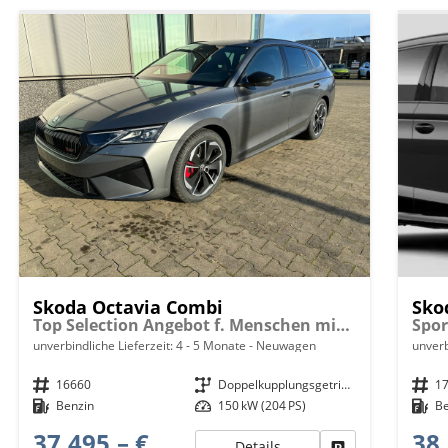
Skoda Octavia Combi
Sko
Top Selection Angebot f. Menschen mit Behinderung ab 50 %! 2.0TSI 204PS 4x4 DSG, 17" Alu, Elektr. Heckklappe, Kessy+Alarm, Beheizte Frontscheibe, Winterpaket, SunSet, Climatronic, LED-Scheinwerfer, Parksensoren vorn/hinten, Rückfahrkamera, Radio 10" + Wireless Smartli
unverbindliche Lieferzeit: 4 - 5 Monate
Neuwagen
unverb
Fahrzeugnr.
16660
Getriebe
Doppelkupplungsgetriebe (DSG)
Fahrzeugnr.
1
Kraftstoff
Benzin
Leistung
150 kW (204 PS)
Kraftstoff
B
37.495,– €
38.
Details
Fahrzeug parken