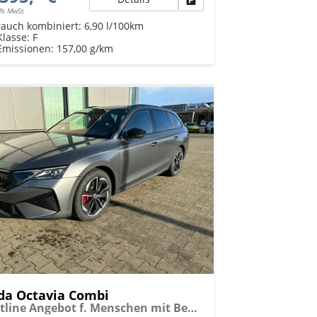
9% MwSt.
rauch kombiniert:
6,90 l/100km
Klasse:
F
Emissionen:
157,00 g/km
da Octavia Combi
Sportline Angebot f. Menschen mit Behinderung ab 50 %! 2.0 TSI 204PS 4x4 DSG, 17" Alu, MATRIX-LED, Sport-M-Lederlenkrad beheizt, Beheizte Frontscheibe, Winterpaket, SunSet, Parksensoren v/h, Kamera, ACC, Elektr. Heckklappe, Kessy, Alarm