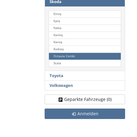
Skoda
Elroq
Epiq
Fabia
Kamiq
Karoq
Kodiaq
Octavia Combi
Scala
Toyota
Volkswagen
Geparkte Fahrzeuge (
0
)
Anmelden