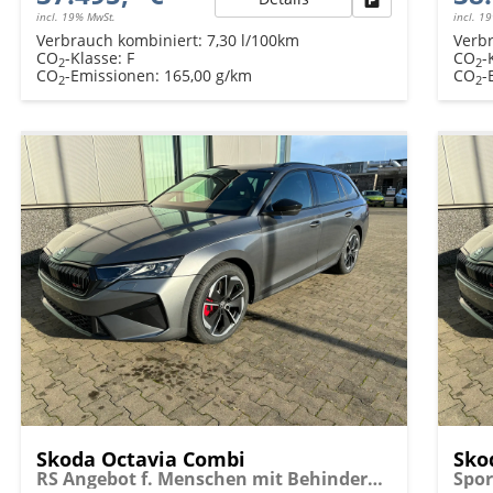
incl. 19% MwSt.
incl. 1
Verbrauch kombiniert:
7,30 l/100km
Verb
CO
-Klasse:
F
CO
-
2
2
CO
-Emissionen:
165,00 g/km
CO
-
2
2
Skoda Octavia Combi
Sko
RS Angebot f. Menschen mit Behinderung ab 50 %! 2.0 TSI 265PS DSG/AUTOMATIK, 18" Alu MATRIX-LED, NAVI 13", CANTON, Side Assist, Sport-M-Lederlenkrad beheizt, Beh. Frontscheibe, Winterpaket, SunSet, Parksensoren v/hi, Kamera, ACC, Elektr. Heckklappe, Kessy, A