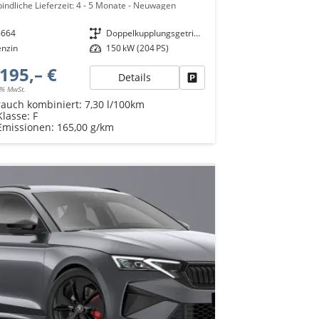
indliche Lieferzeit: 4 - 5 Monate
Neuwagen
6664
Getriebe
Doppelkupplungsgetriebe (DSG)
enzin
Leistung
150 kW (204 PS)
195,– €
Details
Fahrzeug parken
9% MwSt.
rauch kombiniert:
7,30 l/100km
Klasse:
F
Emissionen:
165,00 g/km