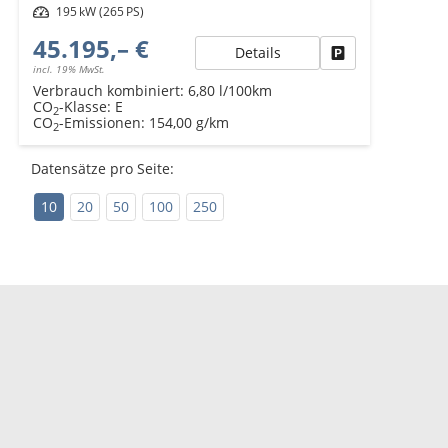
Leistung
195 kW (265 PS)
45.195,– €
Details
Fahrzeug parken
incl. 19% MwSt.
Verbrauch kombiniert:
6,80 l/100km
CO
-Klasse:
E
2
CO
-Emissionen:
154,00 g/km
2
Datensätze pro Seite:
10
20
50
100
250