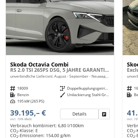
Skoda Octavia Combi
Sko
RS 2.0 TSI 265PS DSG, 5 JAHRE GARANTIE, Stahl-Grau, ANHÄNGERKUPPLUNG, 18"Alu, MATRIX-LED, NAVI, Elektr. Heckklappe, ACC, Kessy, Alarm, Climatronic, ParkAssist, PDC, Kamera, Sitzheizung, Privacy-Glas, Netztrennwand, Virtual Cockpit 10"
unverbindliche Lieferzeit: August - September
Neuwagen mit Tageszulassung
unverb
Fahrzeugnr.
18009
Getriebe
Doppelkupplungsgetriebe (DSG)
Fahrzeugnr.
1
Kraftstoff
Benzin
Außenfarbe
Unilackierung Stahl-Grau
Kraftstoff
B
Leistung
195 kW (265 PS)
39.195,– €
41.
Details
Fahrzeug parken
incl. 19% MwSt.
incl. 1
Verbrauch kombiniert:
6,80 l/100km
Verb
CO
-Klasse:
E
CO
-
2
2
CO
-Emissionen:
154,00 g/km
CO
-
2
2