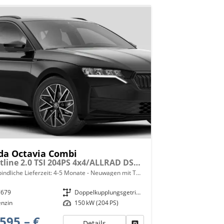
da Octavia Combi
Sportline 2.0 TSI 204PS 4x4/ALLRAD DSG/AUTOMATIK, 5 JAHRE GARANTIE, 17" ALU, Climatronic, NAVI 13", Elektr. Heckklappe, ACC, Alarm, Parksensoren vo/hi, Privacy-Glas, KESSY, Rückfahrkamera, Virtual Cockpit 10", Sitzheizung, LED-Scheinwerfer, Sportfahrwerk
indliche Lieferzeit: 4-5 Monate
Neuwagen mit Tageszulassung
7679
Getriebe
Doppelkupplungsgetriebe (DSG)
enzin
Leistung
150 kW (204 PS)
595,– €
Details
Fahrzeug parken