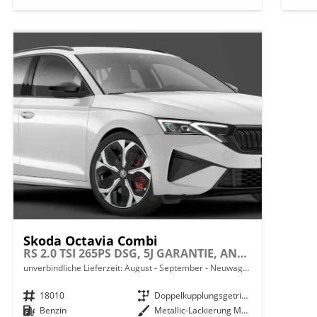
Skoda Octavia Combi
RS 2.0 TSI 265PS DSG, 5J GARANTIE, ANHÄNGERKUPPLUNG, 19"Alu, DCC-Fahrwerk, HEAD-UP, PANORAMADACH, SOUND CANTON, STANDHEIZUNG, FRONTSCHEIBE BEHEIZT, MATRIX, NAVI, El. Heckklappe, ACC, Kessy, Alarm, 3Z-Clima, ParkAssist, PDC, AREA VIEW, Sitzheizung v/h
unverbindliche Lieferzeit: August - September
Neuwagen mit Tageszulassung
Fahrzeugnr.
18010
Getriebe
Doppelkupplungsgetriebe (DSG)
Kraftstoff
Benzin
Außenfarbe
Metallic-Lackierung Moon-Weiß