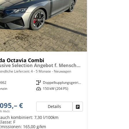
da Octavia Combi
Exclusive Selection Angebot f. Menschen mit Behinderung ab 50 %! 2.0 TSI 204PS 4x4 DSG, 18" Alu, LEDER, MATRIX-LED, NAVI 13", Head-Up-Display, Side Assist, CANTON-SOUND, Panorama-Kamera, Elektr. Heckklappe, Kessy+Alarm, Beheizte Frontscheibe, Winterpaket, SunSet
indliche Lieferzeit: 4 - 5 Monate
Neuwagen
6662
Getriebe
Doppelkupplungsgetriebe (DSG)
enzin
Leistung
150 kW (204 PS)
095,– €
Details
Fahrzeug parken
9% MwSt.
rauch kombiniert:
7,30 l/100km
Klasse:
F
Emissionen:
165,00 g/km