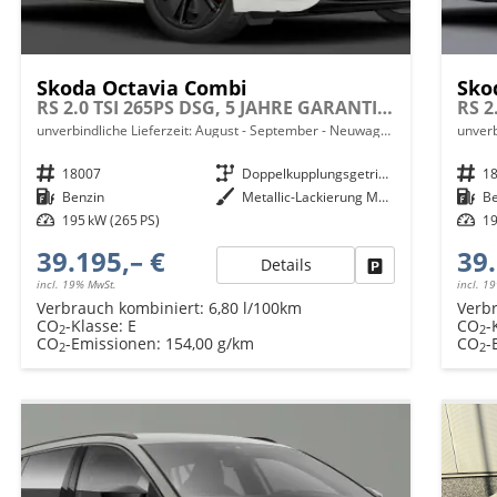
Skoda Octavia Combi
Sko
RS 2.0 TSI 265PS DSG, 5 JAHRE GARANTIE, Moon-White, ANHÄNGERKUPPLUNG, 18"Alu, MATRIX-LED, NAVI, Elektr. Heckklappe, ACC, Kessy, Alarm, Climatronic, ParkAssist, PDC, Kamera, Sitzheizung, Privacy-Glas, Netztrennwand, Virtual Cockpit 10"
unverbindliche Lieferzeit: August - September
Neuwagen mit Tageszulassung
unverb
Fahrzeugnr.
18007
Getriebe
Doppelkupplungsgetriebe (DSG)
Fahrzeugnr.
1
Kraftstoff
Benzin
Außenfarbe
Metallic-Lackierung Moon-Weiß
Kraftstoff
B
Leistung
195 kW (265 PS)
Leistung
19
39.195,– €
39.
Details
Fahrzeug parken
incl. 19% MwSt.
incl. 1
Verbrauch kombiniert:
6,80 l/100km
Verb
CO
-Klasse:
E
CO
-
2
2
CO
-Emissionen:
154,00 g/km
CO
-
2
2