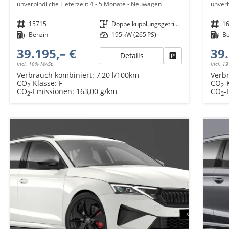
unverbindliche Lieferzeit: 4 - 5 Monate
Neuwagen
unverb
Fahrzeugnr.
15715
Getriebe
Doppelkupplungsgetriebe (DSG)
Fahrzeugnr.
1
Kraftstoff
Benzin
Leistung
195 kW (265 PS)
Kraftstoff
B
39.195,– €
39.
Details
Fahrzeug parken
incl. 19% MwSt.
incl. 1
Verbrauch kombiniert:
7,20 l/100km
Verb
CO
-Klasse:
F
CO
-
2
2
CO
-Emissionen:
163,00 g/km
CO
-
2
2