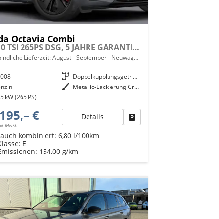
da Octavia Combi
RS 2.0 TSI 265PS DSG, 5 JAHRE GARANTIE, Graphite-Grau, ANHÄNGERKUPPLUNG, 18"Alu, MATRIX-LED, NAVI, Elektr. Heckklappe, ACC, Kessy, Alarm, Climatronic, ParkAssist, PDC, Kamera, Sitzheizung, Privacy-Glas, Netztrennwand, Virtual Cockpit 10"
indliche Lieferzeit: August - September
Neuwagen mit Tageszulassung
8008
Getriebe
Doppelkupplungsgetriebe (DSG)
enzin
Außenfarbe
Metallic-Lackierung Graphit-Grau
5 kW (265 PS)
195,– €
Details
Fahrzeug parken
9% MwSt.
rauch kombiniert:
6,80 l/100km
Klasse:
E
Emissionen:
154,00 g/km