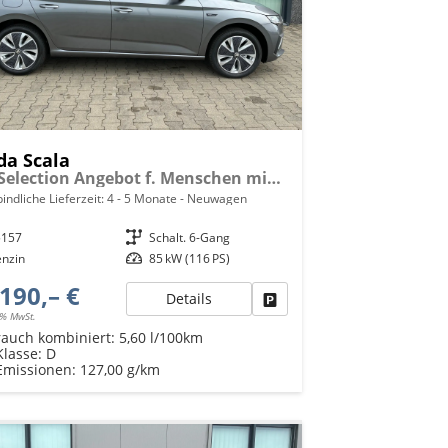
da Scala
Top Selection Angebot f. Menschen mit Behinderung ab 50 %! 1.0 TSI 115PS, 16"-Leichtmetallräder, Climatronic, Verlängerte Heckscheibe, SunSet, Parksensoren hinten, Winter-Paket, M-Lederlenkrad beheizt, LED-Scheinwerfer, Tempomat, Virtual Cockpit, Radio 8", SmartLink,
indliche Lieferzeit: 4 - 5 Monate
Neuwagen
5157
Getriebe
Schalt. 6-Gang
enzin
Leistung
85 kW (116 PS)
190,– €
Details
Fahrzeug parken
9% MwSt.
rauch kombiniert:
5,60 l/100km
Klasse:
D
Emissionen:
127,00 g/km