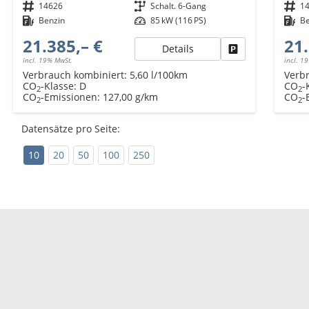
Fahrzeugnr.
14626
Getriebe
Schalt. 6-Gang
Fahrzeugnr.
1
Kraftstoff
Benzin
Leistung
85 kW (116 PS)
Kraftstoff
B
21.385,– €
21.
Details
Fahrzeug parken
incl. 19% MwSt.
incl. 1
Verbrauch kombiniert:
5,60 l/100km
Verb
CO
-Klasse:
D
CO
-
2
2
CO
-Emissionen:
127,00 g/km
CO
-
2
2
Datensätze pro Seite:
10
20
50
100
250