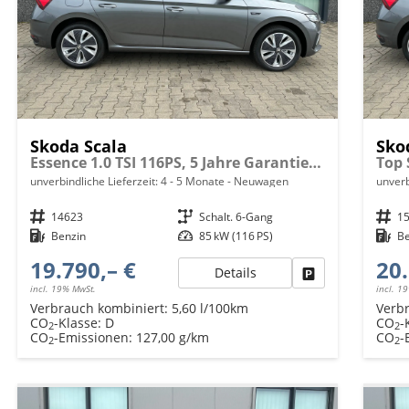
Skoda Scala
Sko
Essence 1.0 TSI 116PS, 5 Jahre Garantie, Klimaanlage, Parksensoren hinten, Infotainment 8", Full-LED-Scheinwerfer, Virtual Cockpit 8"
unverbindliche Lieferzeit: 4 - 5 Monate
Neuwagen
unverb
Fahrzeugnr.
14623
Getriebe
Schalt. 6-Gang
Fahrzeugnr.
1
Kraftstoff
Benzin
Leistung
85 kW (116 PS)
Kraftstoff
B
19.790,– €
20.
Details
Fahrzeug parken
incl. 19% MwSt.
incl. 1
Verbrauch kombiniert:
5,60 l/100km
Verb
CO
-Klasse:
D
CO
-
2
2
CO
-Emissionen:
127,00 g/km
CO
-
2
2