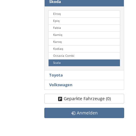
Skoda
Elroq
Epiq
Fabia
Kamiq
Karoq
Kodiaq
Octavia Combi
Scala
Toyota
Volkswagen
Geparkte Fahrzeuge (
0
)
Anmelden