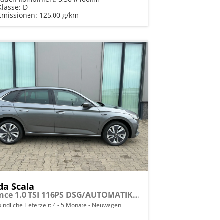
Klasse:
D
Emissionen:
125,00 g/km
da Scala
Essence 1.0 TSI 116PS DSG/AUTOMATIK, 5 Jahre Garantie, Klimaanlage, Parksensoren hinten, Infotainment 8", Full-LED-Scheinwerfer, Virtual Cockpit 8"
indliche Lieferzeit: 4 - 5 Monate
Neuwagen