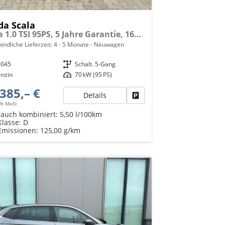
da Scala
Extra 1.0 TSI 95PS, 5 Jahre Garantie, 16" Alu, Parksensoren hinten, Rückfahrkamera, Sitzheizung, Climatronic, SunSet, Tempomat, Radio 8" + Smartlink, Full-LED-Scheinwerfer, NSW, Virtual Cockpit, Armlehne, M-Lederlenkrad, Easy Start
indliche Lieferzeit: 4 - 5 Monate
Neuwagen
5045
Getriebe
Schalt. 5-Gang
enzin
Leistung
70 kW (95 PS)
385,– €
Details
Fahrzeug parken
9% MwSt.
rauch kombiniert:
5,50 l/100km
Klasse:
D
Emissionen:
125,00 g/km