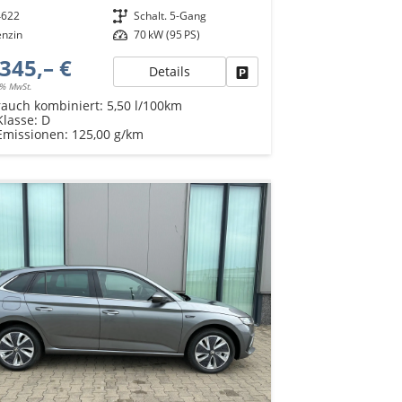
4622
Getriebe
Schalt. 5-Gang
enzin
Leistung
70 kW (95 PS)
345,– €
Details
Fahrzeug parken
9% MwSt.
rauch kombiniert:
5,50 l/100km
Klasse:
D
Emissionen:
125,00 g/km