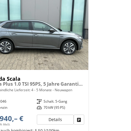
da Scala
Extra Plus 1.0 TSI 95PS, 5 Jahre Garantie, 16" Alu, Kessy, Alarm, Parksensoren vo/hi, Kamera, Sitzheizung, Climatronic, Tempomat, SunSet, Radio 8" + Smartlink, M-Lederlenkrad beheizt, Verlängerte Heckscheibe, LED-Scheinwerfer, NSW
indliche Lieferzeit: 4 - 5 Monate
Neuwagen
5046
Getriebe
Schalt. 5-Gang
enzin
Leistung
70 kW (95 PS)
940,– €
Details
Fahrzeug parken
9% MwSt.
rauch kombiniert:
5,50 l/100km