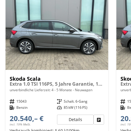
Skoda Scala
Sko
Extra 1.0 TSI 116PS, 5 Jahre Garantie, 16" Alu, Parksensoren hinten, Rückfahrkamera, Sitzheizung, Climatronic, SunSet, Tempomat, Radio 8" + Smartlink, Full-LED-Scheinwerfer, NSW, Virtual Cockpit, Armlehne, M-Lederlenkrad, Easy Start
unverbindliche Lieferzeit: 4 - 5 Monate
Neuwagen
unverb
Fahrzeugnr.
15043
Getriebe
Schalt. 6-Gang
Fahrzeugnr.
1
Kraftstoff
Benzin
Leistung
85 kW (116 PS)
Kraftstoff
B
20.540,– €
20.
Details
Fahrzeug parken
incl. 19% MwSt.
incl. 1
Verbrauch kombiniert:
5,60 l/100km
Verb