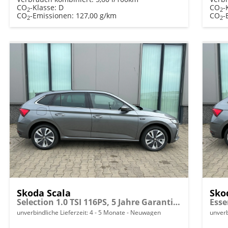
CO
-Klasse:
D
CO
-
2
2
CO
-Emissionen:
127,00 g/km
CO
-
2
2
Skoda Scala
Sko
Selection 1.0 TSI 116PS, 5 Jahre Garantie, 16" Alufelgen, Parksensoren hinten, FULL-LED-Scheinwerfer, Winter-Paket, Climatronic, NSW, Infotainment 8", Wireless SmartLink, Tempomat, M-Lederlenkrad
unverbindliche Lieferzeit: 4 - 5 Monate
Neuwagen
unverb