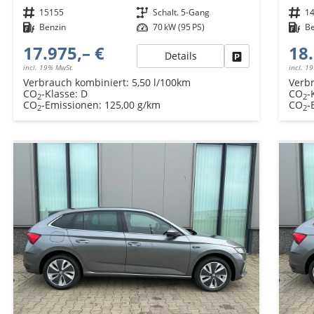
Fahrzeugnr.
15155
Getriebe
Schalt. 5-Gang
Fahrzeugnr.
1
Kraftstoff
Benzin
Leistung
70 kW (95 PS)
Kraftstoff
B
17.975,– €
18.
Details
Fahrzeug parken
incl. 19% MwSt.
incl. 1
Verbrauch kombiniert:
5,50 l/100km
Verb
CO
-Klasse:
D
CO
-
2
2
CO
-Emissionen:
125,00 g/km
CO
-
2
2