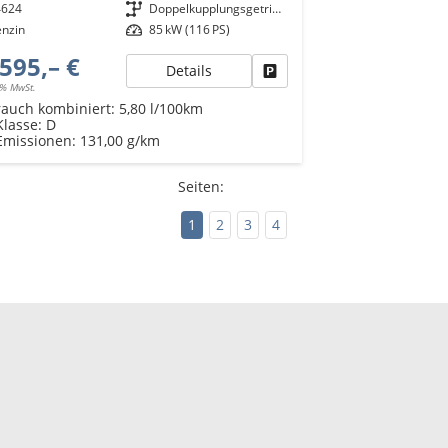
4624
Getriebe
Doppelkupplungsgetriebe (DSG)
enzin
Leistung
85 kW (116 PS)
595,– €
Details
Fahrzeug parken
9% MwSt.
rauch kombiniert:
5,80 l/100km
Klasse:
D
Emissionen:
131,00 g/km
Seiten:
1
2
3
4