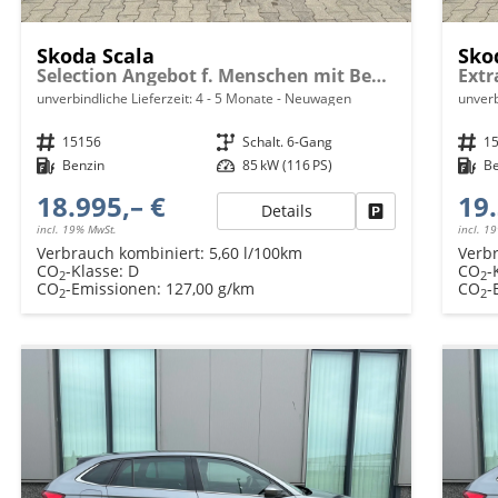
Skoda Scala
Sko
Selection Angebot f. Menschen mit Behinderung ab 50 %! 1.0 TSI 115PS, Klimaanlage, Parksensoren hinten, Winter-Paket, LED-Scheinwerfer, Tempomat, Virtual Cockpit, Radio 8", Nebelscheinwerfer
unverbindliche Lieferzeit: 4 - 5 Monate
Neuwagen
unverb
Fahrzeugnr.
15156
Getriebe
Schalt. 6-Gang
Fahrzeugnr.
1
Kraftstoff
Benzin
Leistung
85 kW (116 PS)
Kraftstoff
B
18.995,– €
19.
Details
Fahrzeug parken
incl. 19% MwSt.
incl. 1
Verbrauch kombiniert:
5,60 l/100km
Verb
CO
-Klasse:
D
CO
-
2
2
CO
-Emissionen:
127,00 g/km
CO
-
2
2