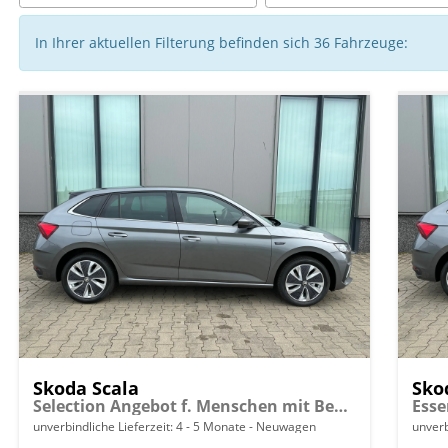
In Ihrer aktuellen Filterung befinden sich
36
Fahrzeuge:
Skoda Scala
Sko
Selection Angebot f. Menschen mit Behinderung ab 50 %! 1.0 TSI 95PS, Klimaanlage, Parksensoren hinten, Winter-Paket, LED-Scheinwerfer, Tempomat, Virtual Cockpit, Radio 8", Nebelscheinwerfer
unverbindliche Lieferzeit: 4 - 5 Monate
Neuwagen
unverb