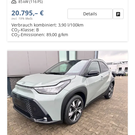
Leistung
85 kW (116 PS)
20.795,– €
Details
Fahrzeu
incl. 19% MwSt.
Verbrauch kombiniert:
3,90 l/100km
CO
-Klasse:
B
2
CO
-Emissionen:
89,00 g/km
2