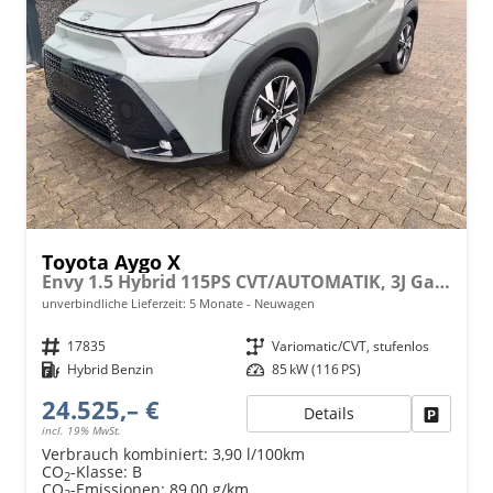
Toyota Aygo X
Envy 1.5 Hybrid 115PS CVT/AUTOMATIK, 3J Garantie, 18" Alu, FALTDACH, Smart Entry, Dach schwarz, Privacy-Glas, Sitzheizung, Parksensoren v/h, Rückfahrkamera, 2-Zonen-Klimaautomatik, Audiosystem 10,5" + Cloud-NAVI, Lederlenkrad, ACC, LED-Scheinwerfer, JBL-SOUND
unverbindliche Lieferzeit:
5 Monate
Neuwagen
Fahrzeugnr.
17835
Getriebe
Variomatic/CVT, stufenlos
Kraftstoff
Hybrid Benzin
Leistung
85 kW (116 PS)
24.525,– €
Details
Fahrzeu
incl. 19% MwSt.
Verbrauch kombiniert:
3,90 l/100km
CO
-Klasse:
B
2
CO
-Emissionen:
89,00 g/km