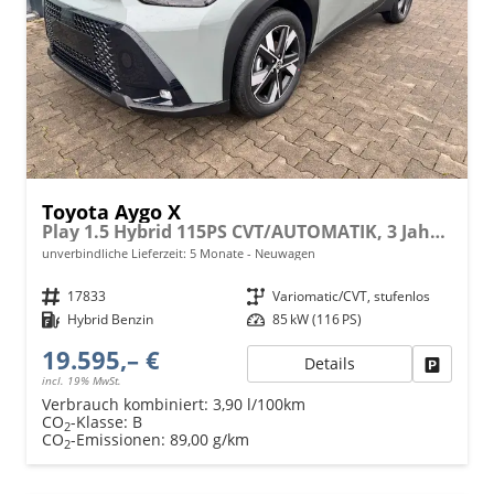
Toyota Aygo X
Play 1.5 Hybrid 115PS CVT/AUTOMATIK, 3 Jahre Garantie, 17" Alufelgen, Sitzheizung, Rückfahrkamera, Klimaautomatik, Audiosystem 9" + Smartphone-Integration, Lederlenkrad, ACC, ZV mit Fernbedienung
unverbindliche Lieferzeit:
5 Monate
Neuwagen
Fahrzeugnr.
17833
Getriebe
Variomatic/CVT, stufenlos
Kraftstoff
Hybrid Benzin
Leistung
85 kW (116 PS)
19.595,– €
Details
Fahrzeu
incl. 19% MwSt.
Verbrauch kombiniert:
3,90 l/100km
CO
-Klasse:
B
2
CO
-Emissionen:
89,00 g/km
2