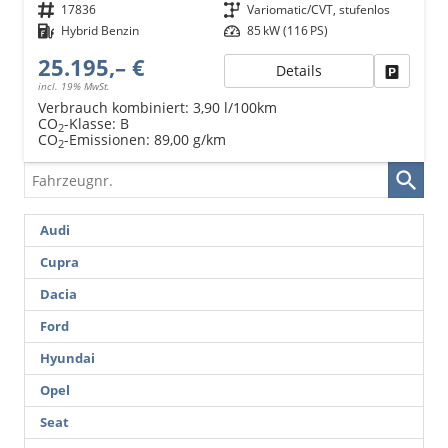
Fahrzeugnr.
17836
Getriebe
Variomatic/CVT, stufenlos
Kraftstoff
Hybrid Benzin
Leistung
85 kW (116 PS)
25.195,– €
Details
Fahrzeu
incl. 19% MwSt.
Verbrauch kombiniert:
3,90 l/100km
CO
-Klasse:
B
2
CO
-Emissionen:
89,00 g/km
2
Fahrzeugnr.
Audi
Cupra
Dacia
Ford
Hyundai
Opel
Seat