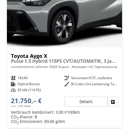
Toyota Aygo X
Pulse 1.5 Hybrid 115PS CVT/AUTOMATIK, 3 Jahre Garantie, 17" Alufelgen, Uni-Lackierung Tarragon /Dach schwarz, Privacy-Glas, Sitzheizung, Rückfahrkamera, Klimaautomatik, Audiosystem 9" + Smartphone-Integration, Lederlenkrad, ACC, ZV mit Fernbedienung
unverbindliche Lieferzeit: ENDE August
Neuwagen mit Tageszulassung
Fahrzeugnr.
18240
Getriebe
Variomatic/CVT, stufenlos
Kraftstoff
Hybrid Benzin
Außenfarbe
Bi-Color-Uni-Lackierung Tarragon/Night Sky Black (Urban Khaki / Black)
Leistung
85 kW (116 PS)
21.750,– €
Details
Fahrzeu
incl. 19% MwSt.
Verbrauch kombiniert:
3,90 l/100km
CO
-Klasse:
B
2
CO
-Emissionen:
89,00 g/km
2