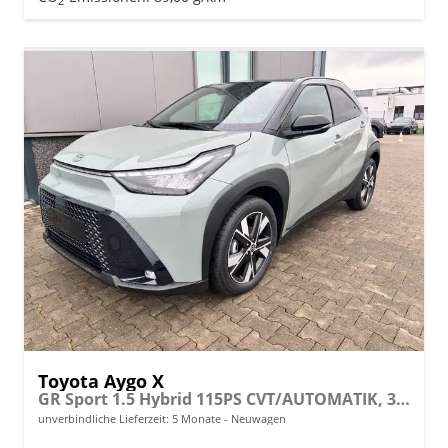
2
Toyota Aygo X
GR Sport 1.5 Hybrid 115PS CVT/AUTOMATIK, 3J Garantie, 18" Alufelgen, Smart Entry, Dach schwarz, Privacy-Glas, Sitzheizung, Parksensoren v/h, Rückfahrkamera, 2-Zonen-Klimaautomatik, Audiosystem 10,5" + Cloud-NAVI, Lederlenkrad, ACC, LED-Scheinwerfer, JBL-SOUND
unverbindliche Lieferzeit:
5 Monate
Neuwagen