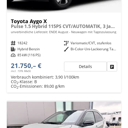
Toyota Aygo X
Pulse 1.5 Hybrid 115PS CVT/AUTOMATIK, 3 Jahre Garantie, 17" Alufelgen, Uni-Lackierung Tarragon /Dach schwarz, Privacy-Glas, Sitzheizung, Rückfahrkamera, Klimaautomatik, Audiosystem 9" + Smartphone-Integration, Lederlenkrad, ACC, ZV mit Fernbedienung
unverbindliche Lieferzeit: ENDE August
Neuwagen mit Tageszulassung
Fahrzeugnr.
18242
Getriebe
Variomatic/CVT, stufenlos
Kraftstoff
Hybrid Benzin
Außenfarbe
Bi-Color-Uni-Lackierung Tarragon/Night Sky Black (Urban Khaki / Black)
Leistung
85 kW (116 PS)
21.750,– €
Details
Fahrzeu
incl. 19% MwSt.
Verbrauch kombiniert:
3,90 l/100km
CO
-Klasse:
B
2
CO
-Emissionen:
89,00 g/km
2