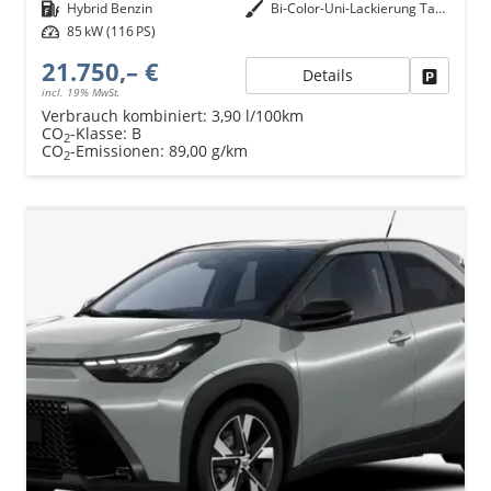
Kraftstoff
Hybrid Benzin
Außenfarbe
Bi-Color-Uni-Lackierung Tarragon/Night Sky Black (Urban Khaki / Black)
Leistung
85 kW (116 PS)
21.750,– €
Details
Fahrzeu
incl. 19% MwSt.
Verbrauch kombiniert:
3,90 l/100km
CO
-Klasse:
B
2
CO
-Emissionen:
89,00 g/km
2