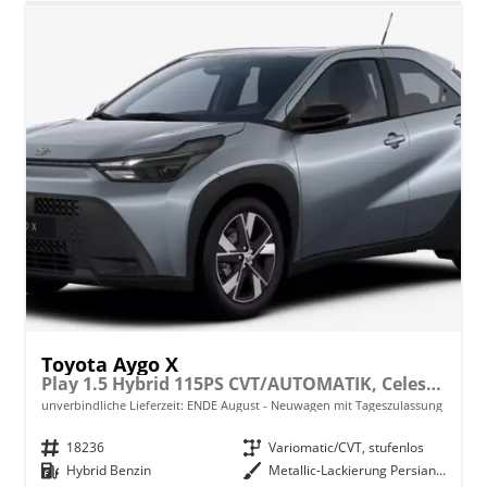
Toyota Aygo X
Play 1.5 Hybrid 115PS CVT/AUTOMATIK, Celestite Grey Metallic , 3 Jahre Garantie, 17" Alufelgen, Sitzheizung, Rückfahrkamera, Klimaautomatik, Audiosystem 9" + Smartphone-Integration, Lederlenkrad, ACC, ZV mit Fernbedienung
unverbindliche Lieferzeit: ENDE August
Neuwagen mit Tageszulassung
Fahrzeugnr.
18236
Getriebe
Variomatic/CVT, stufenlos
Kraftstoff
Hybrid Benzin
Außenfarbe
Metallic-Lackierung Persian Salt (Celestite Grey)