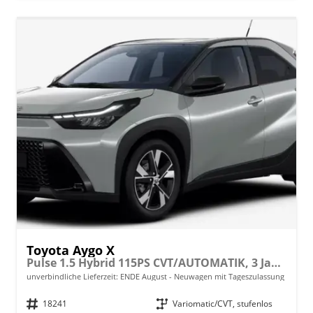
Toyota Aygo X
Pulse 1.5 Hybrid 115PS CVT/AUTOMATIK, 3 Jahre Garantie, 17" Alufelgen, Uni-Lackierung Tarragon /Dach schwarz, Privacy-Glas, Sitzheizung, Rückfahrkamera, Klimaautomatik, Audiosystem 9" + Smartphone-Integration, Lederlenkrad, ACC, ZV mit Fernbedienung
unverbindliche Lieferzeit: ENDE August
Neuwagen mit Tageszulassung
Fahrzeugnr.
18241
Getriebe
Variomatic/CVT, stufenlos