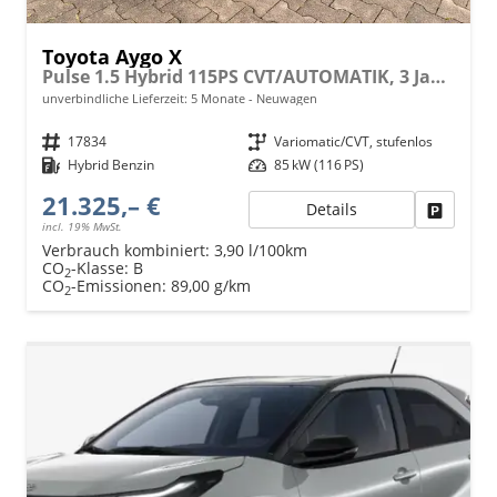
Toyota Aygo X
Pulse 1.5 Hybrid 115PS CVT/AUTOMATIK, 3 Jahre Garantie, 17" Alufelgen, Metallic/Dach schwarz, Privacy-Glas, Sitzheizung, Rückfahrkamera, Klimaautomatik, Audiosystem 9" + Smartphone-Integration, Lederlenkrad, ACC, ZV mit Fernbedienung, LED-Scheinwerfer
unverbindliche Lieferzeit:
5 Monate
Neuwagen
Fahrzeugnr.
17834
Getriebe
Variomatic/CVT, stufenlos
Kraftstoff
Hybrid Benzin
Leistung
85 kW (116 PS)
21.325,– €
Details
Fahrzeu
incl. 19% MwSt.
Verbrauch kombiniert:
3,90 l/100km
CO
-Klasse:
B
2
CO
-Emissionen:
89,00 g/km
2