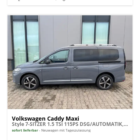
Volkswagen Caddy Maxi
Style 7-SITZER 1.5 TSI 115PS DSG/AUTOMATIK, PURE-GREY, 17" Alu/Ganzjahresreifen, Winterpaket, ACC-Tempomat, Toter-Winkel, ParkAssist, Parksensoren vo/hi, Rückfahrkamera, Radio Ready2Discover 10" + Wireless AppConnect, Climatronic, Abgedunkelte Scheiben
sofort lieferbar
Neuwagen mit Tageszulassung