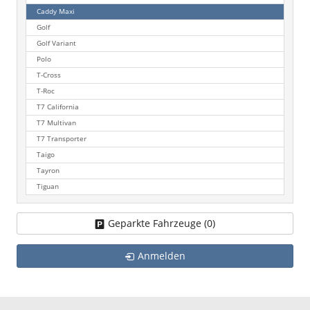
Caddy Maxi
Golf
Golf Variant
Polo
T-Cross
T-Roc
T7 California
T7 Multivan
T7 Transporter
Taigo
Tayron
Tiguan
Geparkte Fahrzeuge (
0
)
Anmelden