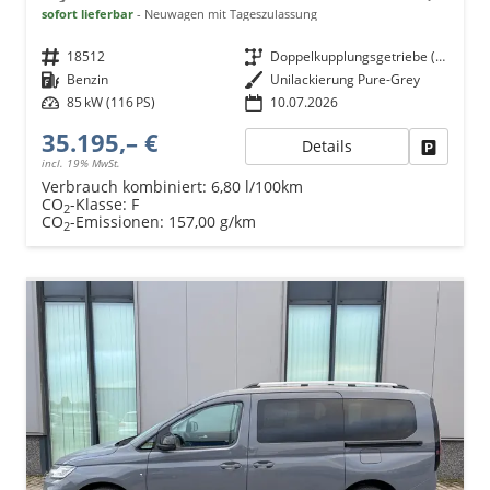
sofort lieferbar
Neuwagen mit Tageszulassung
Fahrzeugnr.
18512
Getriebe
Doppelkupplungsgetriebe (DSG)
Kraftstoff
Benzin
Außenfarbe
Unilackierung Pure-Grey
Leistung
85 kW (116 PS)
10.07.2026
35.195,– €
Details
Fahrzeu
incl. 19% MwSt.
Verbrauch kombiniert:
6,80 l/100km
CO
-Klasse:
F
2
CO
-Emissionen:
157,00 g/km
2