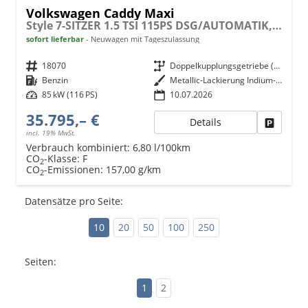
Volkswagen Caddy Maxi
Style 7-SITZER 1.5 TSI 115PS DSG/AUTOMATIK, GRAU-MET., 17" Alu/Ganzjahresreifen, Winterpaket, ACC-Tempomat, Toter-Winkel, ParkAssist, Parksensoren vo/hi, Rückfahrkamera, Radio Ready2Discover 10" + Wireless AppConnect, Climatronic, Abgedunkelte Scheiben
sofort lieferbar
Neuwagen mit Tageszulassung
Fahrzeugnr.
18070
Getriebe
Doppelkupplungsgetriebe (DSG)
Kraftstoff
Benzin
Außenfarbe
Metallic-Lackierung Indium-Grau
Leistung
85 kW (116 PS)
10.07.2026
35.795,– €
Details
Fahrzeu
incl. 19% MwSt.
Verbrauch kombiniert:
6,80 l/100km
CO
-Klasse:
F
2
CO
-Emissionen:
157,00 g/km
2
Datensätze pro Seite:
10
20
50
100
250
Seiten:
1
2