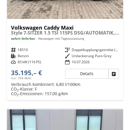
Volkswagen Caddy Maxi
Style 7-SITZER 1.5 TSI 115PS DSG/AUTOMATIK, PURE-GREY, 17" Alu/Ganzjahresreifen, Winterpaket, ACC-Tempomat, Toter-Winkel, ParkAssist, Parksensoren vo/hi, Rückfahrkamera, Radio Ready2Discover 10" + Wireless AppConnect, Climatronic, Abgedunkelte Scheiben
sofort lieferbar
Neuwagen mit Tageszulassung
Fahrzeugnr.
18510
Getriebe
Doppelkupplungsgetriebe (DSG)
Kraftstoff
Benzin
Außenfarbe
Unilackierung Pure-Grey
Leistung
85 kW (116 PS)
10.07.2026
35.195,– €
Details
Fahrzeu
incl. 19% MwSt.
Verbrauch kombiniert:
6,80 l/100km
CO
-Klasse:
F
2
CO
-Emissionen:
157,00 g/km
2