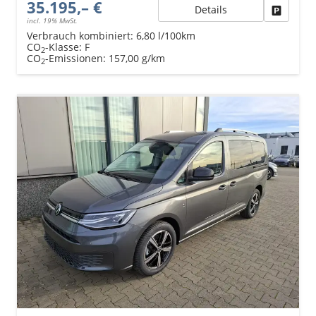
35.195,– €
Details
Fahrzeu
incl. 19% MwSt.
Verbrauch kombiniert:
6,80 l/100km
CO
-Klasse:
F
2
CO
-Emissionen:
157,00 g/km
2