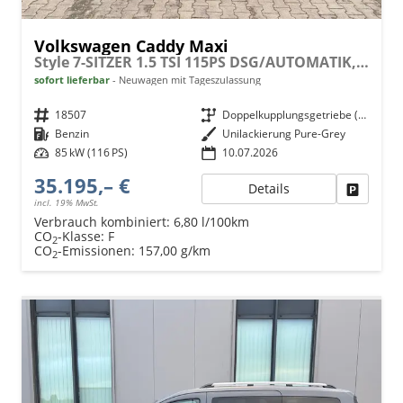
Volkswagen Caddy Maxi
Style 7-SITZER 1.5 TSI 115PS DSG/AUTOMATIK, PURE-GREY, 17" Alu/Ganzjahresreifen, Winterpaket, ACC-Tempomat, Toter-Winkel, ParkAssist, Parksensoren vo/hi, Rückfahrkamera, Radio Ready2Discover 10" + Wireless AppConnect, Climatronic, Abgedunkelte Scheiben
sofort lieferbar
Neuwagen mit Tageszulassung
Fahrzeugnr.
18507
Getriebe
Doppelkupplungsgetriebe (DSG)
Kraftstoff
Benzin
Außenfarbe
Unilackierung Pure-Grey
Leistung
85 kW (116 PS)
10.07.2026
35.195,– €
Details
Fahrzeu
incl. 19% MwSt.
Verbrauch kombiniert:
6,80 l/100km
CO
-Klasse:
F
2
CO
-Emissionen:
157,00 g/km
2