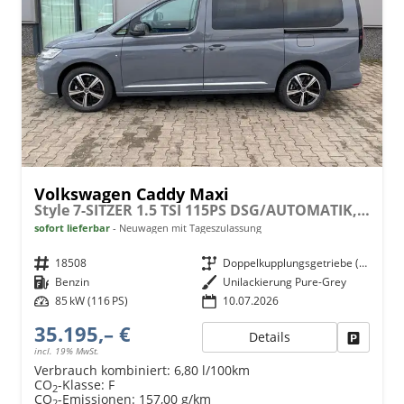
Volkswagen Caddy Maxi
Style 7-SITZER 1.5 TSI 115PS DSG/AUTOMATIK, PURE-GREY, 17" Alu/Ganzjahresreifen, Winterpaket, ACC-Tempomat, Toter-Winkel, ParkAssist, Parksensoren vo/hi, Rückfahrkamera, Radio Ready2Discover 10" + Wireless AppConnect, Climatronic, Abgedunkelte Scheiben
sofort lieferbar
Neuwagen mit Tageszulassung
Fahrzeugnr.
18508
Getriebe
Doppelkupplungsgetriebe (DSG)
Kraftstoff
Benzin
Außenfarbe
Unilackierung Pure-Grey
Leistung
85 kW (116 PS)
10.07.2026
35.195,– €
Details
Fahrzeu
incl. 19% MwSt.
Verbrauch kombiniert:
6,80 l/100km
CO
-Klasse:
F
2
CO
-Emissionen:
157,00 g/km
2