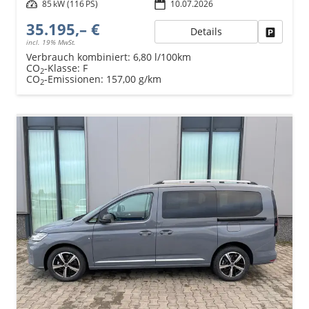
Leistung
85 kW (116 PS)
10.07.2026
35.195,– €
Details
Fahrzeu
incl. 19% MwSt.
Verbrauch kombiniert:
6,80 l/100km
CO
-Klasse:
F
2
CO
-Emissionen:
157,00 g/km
2