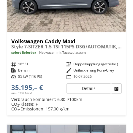
Volkswagen Caddy Maxi
Style 7-SITZER 1.5 TSI 115PS DSG/AUTOMATIK, PURE-GREY, 17" Alu/Ganzjahresreifen, Winterpaket, ACC-Tempomat, Toter-Winkel, ParkAssist, Parksensoren vo/hi, Rückfahrkamera, Radio Ready2Discover 10" + Wireless AppConnect, Climatronic, Abgedunkelte Scheiben
sofort lieferbar
Neuwagen mit Tageszulassung
Fahrzeugnr.
18531
Getriebe
Doppelkupplungsgetriebe (DSG)
Kraftstoff
Benzin
Außenfarbe
Unilackierung Pure-Grey
Leistung
85 kW (116 PS)
10.07.2026
35.195,– €
Details
Fahrzeu
incl. 19% MwSt.
Verbrauch kombiniert:
6,80 l/100km
CO
-Klasse:
F
2
CO
-Emissionen:
157,00 g/km
2