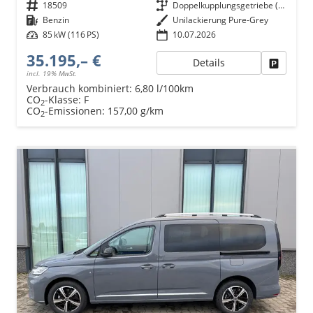
Fahrzeugnr.
18509
Getriebe
Doppelkupplungsgetriebe (DSG)
Kraftstoff
Benzin
Außenfarbe
Unilackierung Pure-Grey
Leistung
85 kW (116 PS)
10.07.2026
35.195,– €
Details
Fahrzeu
incl. 19% MwSt.
Verbrauch kombiniert:
6,80 l/100km
CO
-Klasse:
F
2
CO
-Emissionen:
157,00 g/km
2