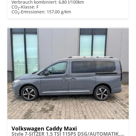
Verbrauch kombiniert:
6,80 l/100km
CO
-Klasse:
F
2
CO
-Emissionen:
157,00 g/km
2
Volkswagen Caddy Maxi
Style 7-SITZER 1.5 TSI 115PS DSG/AUTOMATIK, PURE-GREY, 17" Alu/Ganzjahresreifen, Winterpaket, ACC-Tempomat, Toter-Winkel, ParkAssist, Parksensoren vo/hi, Rückfahrkamera, Radio Ready2Discover 10" + Wireless AppConnect, Climatronic, Abgedunkelte Scheiben