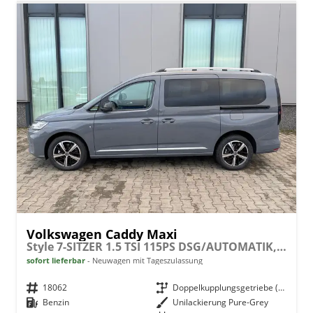
Volkswagen Caddy Maxi
Style 7-SITZER 1.5 TSI 115PS DSG/AUTOMATIK, PURE-GREY, 17" Alu/Ganzjahresreifen, Winterpaket, ACC-Tempomat, Toter-Winkel, ParkAssist, Parksensoren vo/hi, Rückfahrkamera, Radio Ready2Discover 10" + Wireless AppConnect, Climatronic, Abgedunkelte Scheiben
sofort lieferbar
Neuwagen mit Tageszulassung
Fahrzeugnr.
18062
Getriebe
Doppelkupplungsgetriebe (DSG)
Kraftstoff
Benzin
Außenfarbe
Unilackierung Pure-Grey