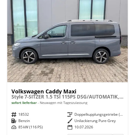
Volkswagen Caddy Maxi
Style 7-SITZER 1.5 TSI 115PS DSG/AUTOMATIK, PURE-GREY, 17" Alu/Ganzjahresreifen, Winterpaket, ACC-Tempomat, Toter-Winkel, ParkAssist, Parksensoren vo/hi, Rückfahrkamera, Radio Ready2Discover 10" + Wireless AppConnect, Climatronic, Abgedunkelte Scheiben
sofort lieferbar
Neuwagen mit Tageszulassung
Fahrzeugnr.
18532
Getriebe
Doppelkupplungsgetriebe (DSG)
Kraftstoff
Benzin
Außenfarbe
Unilackierung Pure-Grey
Leistung
85 kW (116 PS)
10.07.2026