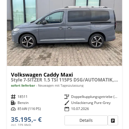
Volkswagen Caddy Maxi
Style 7-SITZER 1.5 TSI 115PS DSG/AUTOMATIK, PURE-GREY, 17" Alu/Ganzjahresreifen, Winterpaket, ACC-Tempomat, Toter-Winkel, ParkAssist, Parksensoren vo/hi, Rückfahrkamera, Radio Ready2Discover 10" + Wireless AppConnect, Climatronic, Abgedunkelte Scheiben
sofort lieferbar
Neuwagen mit Tageszulassung
Fahrzeugnr.
18511
Getriebe
Doppelkupplungsgetriebe (DSG)
Kraftstoff
Benzin
Außenfarbe
Unilackierung Pure-Grey
Leistung
85 kW (116 PS)
10.07.2026
35.195,– €
Details
Fahrzeu
incl. 19% MwSt.