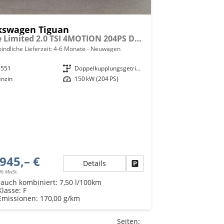
kswagen Tiguan
Style Limited 2.0 TSI 4MOTION 204PS DSG/AUTOMATIK, 18" Alu, LED-Scheinwerfer PLUS, Elektr. Heckklappe, Alarm, Winter-Paket, Keyless, ACC, Park Assist, Kamera, Digital Cockpit, Radio Ready2Discover 12,9", 3-Z-Climatronic, Akustik-Paket, Privacy
indliche Lieferzeit: 4-6 Monate
Neuwagen
6551
Getriebe
Doppelkupplungsgetriebe (DSG)
enzin
Leistung
150 kW (204 PS)
945,– €
Details
Fahrzeug parken
9% MwSt.
rauch kombiniert:
7,50 l/100km
Klasse:
F
Emissionen:
170,00 g/km
Seiten: