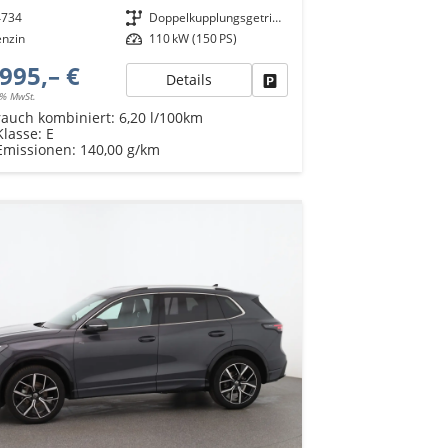
4734
Getriebe
Doppelkupplungsgetriebe (DSG)
enzin
Leistung
110 kW (150 PS)
995,– €
Details
Fahrzeug parken
9% MwSt.
rauch kombiniert:
6,20 l/100km
Klasse:
E
Emissionen:
140,00 g/km