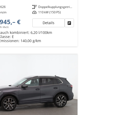
5626
Getriebe
Doppelkupplungsgetriebe (DSG)
enzin
Leistung
110 kW (150 PS)
945,– €
Details
Fahrzeug parken
9% MwSt.
rauch kombiniert:
6,20 l/100km
Klasse:
E
Emissionen:
140,00 g/km