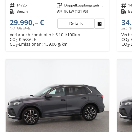
Fahrzeugnr.
14725
Getriebe
Doppelkupplungsgetriebe (DSG)
Fahrzeugnr.
1
Kraftstoff
Benzin
Leistung
96 kW (131 PS)
Kraftstoff
B
29.990,– €
34.
Details
Fahrzeug parken
incl. 19% MwSt.
incl. 1
Verbrauch kombiniert:
6,10 l/100km
Verb
CO
-Klasse:
E
CO
-
2
2
CO
-Emissionen:
139,00 g/km
CO
-
2
2