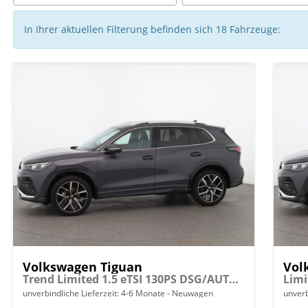
In Ihrer aktuellen Filterung befinden sich
18
Fahrzeuge:
Volkswagen Tiguan
Vol
Trend Limited 1.5 eTSI 130PS DSG/AUTOMATIK, 17" Alu, ACC-Tempomat, LED-Scheinwerfer, Parksensoren vo/hi, Rückfahrkamera, Digital Cockpit Pro, Radio Ready2Discover 12,9" + App-Connect, Climatronic, M-Lederlenkrad, Dachreling
unverbindliche Lieferzeit: 4-6 Monate
Neuwagen
unverb