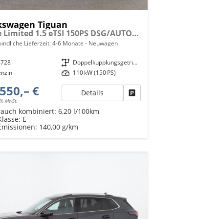
kswagen Tiguan
Style Limited 1.5 eTSI 150PS DSG/AUTOMATIK, 18" Alu, LED-Scheinwerfer PLUS, Elektr. Heckklappe, Alarm, Winter-Paket, Keyless, ACC, Park Assist, Kamera, Digital Cockpit, Radio Ready2Discover 12,9", 3-Z-Climatronic, Akustik-Paket, Privacy
indliche Lieferzeit: 4-6 Monate
Neuwagen
4728
Getriebe
Doppelkupplungsgetriebe (DSG)
enzin
Leistung
110 kW (150 PS)
550,– €
Details
Fahrzeug parken
9% MwSt.
rauch kombiniert:
6,20 l/100km
Klasse:
E
Emissionen:
140,00 g/km