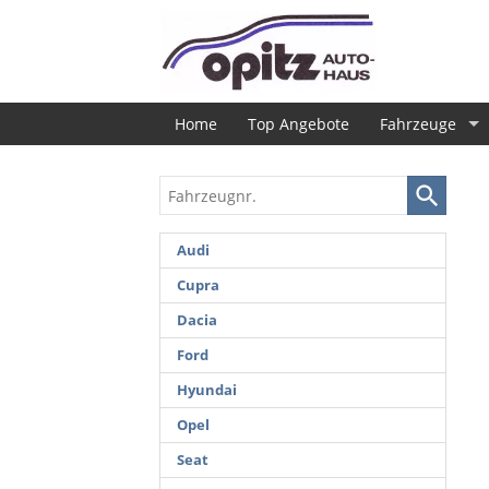
Home
Top Angebote
Fahrzeuge
Fahrzeugnr.
Audi
Cupra
Dacia
Ford
Hyundai
Opel
Seat