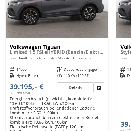
Volkswagen Tiguan
Vol
Limited 1.5 TSI eHYBRID (Benzin/Elektro) 204PS DSG, Metallic, Winterpaket, 17" Alu, LED-Scheinwerfer PLUS, Keyless, Elektr. Heckklappe, Alarm, Akustik-Fenster, Privacy, Park Assist, Parksensoren vo/hi, 360°-Kamera, Digital Cockpit Pro, Radio Ready2Discover 12,9"
unverbindliche Lieferzeit: 4-6 Monate
Neuwagen
unverb
Fahrzeugnr.
14990
Getriebe
Doppelkupplungsgetriebe (DSG)
Fahrzeugnr.
1
Kraftstoff
Hybrid Benzin
Leistung
110 kW (150 PS)
Kraftstoff
Di
39.195,– €
Details
Fahrzeug parken
incl. 19% MwSt.
Energieverbrauch (gewichtet, kombiniert):
13,60 l/100km + 13,50 kWh/100km
Kraftstoffverbrauch bei entladener Batterie
kombiniert:
5,50 l/100km
Stromverbrauch bei rein elektrischem Betrieb
39.
kombiniert:
13,60 kWh/100km
Elektrische Reichweite (EAER):
126 km
incl. 1