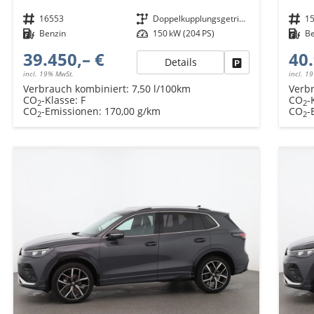
Fahrzeugnr.
16553
Getriebe
Doppelkupplungsgetriebe (DSG)
Fahrzeugnr.
1
Kraftstoff
Benzin
Leistung
150 kW (204 PS)
Kraftstoff
B
39.450,– €
40.
Details
Fahrzeug parken
incl. 19% MwSt.
incl. 1
Verbrauch kombiniert:
7,50 l/100km
Verb
CO
-Klasse:
F
CO
-
2
2
CO
-Emissionen:
170,00 g/km
CO
-
2
2