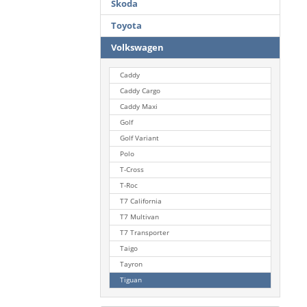
Skoda
Toyota
Volkswagen
Caddy
Caddy Cargo
Caddy Maxi
Golf
Golf Variant
Polo
T-Cross
T-Roc
T7 California
T7 Multivan
T7 Transporter
Taigo
Tayron
Tiguan