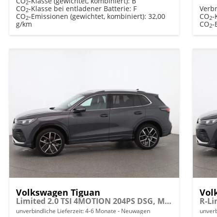
CO
-Klasse (gewichtet, kombiniert):
B
2
CO
-Klasse bei entladener Batterie:
F
Verb
2
CO
-Emissionen (gewichtet, kombiniert):
32,00
CO
-
2
2
g/km
CO
-
2
Volkswagen Tiguan
Vol
Limited 2.0 TSI 4MOTION 204PS DSG, Metallic, Winterpaket, 17" Alu, LED-Scheinwerfer PLUS, Keyless, Elektr. Heckklappe, Alarm, Akustik-Fenster, Privacy, Park Assist, Parksensoren vo/hi, 360°-Kamera, Digital Cockpit Pro, Radio Ready2Discover 12,9"+App-Connect
unverbindliche Lieferzeit: 4-6 Monate
Neuwagen
unverb