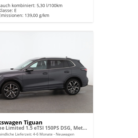
rauch kombiniert:
5,30 l/100km
Klasse:
E
Emissionen:
139,00 g/km
kswagen Tiguan
R-Line Limited 1.5 eTSI 150PS DSG, Metallic, MATRIX-LED, 20" ALU Leeds, HEAD-UP-DISPLAY, Winterpaket, Keyless, Elektr. Heckklappe, Alarm, ACC-Tempomat, Park Assist, Parksensoren, 360°-Kamera, Digital Cockpit Pro, Radio Ready2Discover
indliche Lieferzeit: 4-6 Monate
Neuwagen