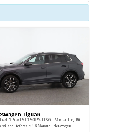
kswagen Tiguan
Limited 1.5 eTSI 150PS DSG, Metallic, Winterpaket, 17" Alu, LED-Scheinwerfer PLUS, Keyless, Elektr. Heckklappe, Alarm, Akustik-Fenster, Privacy, Park Assist, Parksensoren vo/hi, 360°-Kamera, Digital Cockpit Pro, Radio Ready2Discover 12,9"+App-Connect
indliche Lieferzeit: 4-6 Monate
Neuwagen