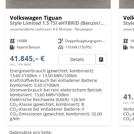
Volkswagen Tiguan
Vol
Style Limited 1.5 TSI eHYBRID (Benzin/Elektro) 204PS DSG, 18" Alu, LED-Scheinwerfer PLUS, Elektr. Heckklappe, Alarm, Winter-Paket, Keyless, ACC, Park Assist, Kamera, Digital Cockpit, Radio Ready2Discover 12,9", 3-Z-Climatronic, Akustik-Paket, Privacy
unverbindliche Lieferzeit: 4-6 Monate
Neuwagen
unverb
Fahrzeugnr.
14988
Getriebe
Doppelkupplungsgetriebe (DSG)
Fahrzeugnr.
1
Kraftstoff
Hybrid Benzin
Leistung
110 kW (150 PS)
Kraftstoff
B
41.845,– €
Details
Fahrzeug parken
incl. 19% MwSt.
Energieverbrauch (gewichtet, kombiniert):
13,60 l/100km + 13,50 kWh/100km
Kraftstoffverbrauch bei entladener Batterie
kombiniert:
5,50 l/100km
Stromverbrauch bei rein elektrischem Betrieb
41.
kombiniert:
13,60 kWh/100km
Elektrische Reichweite (EAER):
126 km
incl. 1
CO
-Klasse (gewichtet, kombiniert):
B
2
CO
-Klasse bei entladener Batterie:
F
Verb
2
CO
-Emissionen (gewichtet, kombiniert):
32,00
CO
-
2
2
g/km
CO
-
2
Datensätze pro Seite: