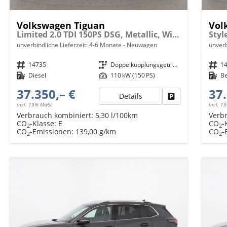
Volkswagen Tiguan
Vol
Limited 2.0 TDI 150PS DSG, Metallic, Winterpaket, 17" Alu, LED-Scheinwerfer PLUS, Keyless, Elektr. Heckklappe, Alarm, Akustik-Fenster, Privacy, Park Assist, Parksensoren vo/hi, 360°-Kamera, Digital Cockpit Pro, Radio Ready2Discover 12,9"+App-Connect
unverbindliche Lieferzeit: 4-6 Monate
Neuwagen
unverb
Fahrzeugnr.
14735
Getriebe
Doppelkupplungsgetriebe (DSG)
Fahrzeugnr.
1
Kraftstoff
Diesel
Leistung
110 kW (150 PS)
Kraftstoff
B
37.350,– €
37.
Details
Fahrzeug parken
incl. 19% MwSt.
incl. 1
Verbrauch kombiniert:
5,30 l/100km
Verb
CO
-Klasse:
E
CO
-
2
2
CO
-Emissionen:
139,00 g/km
CO
-
2
2