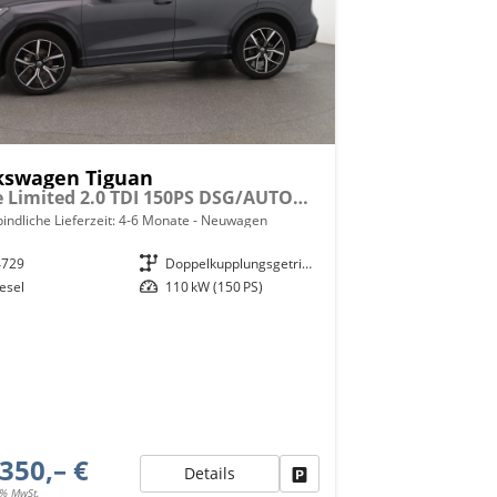
kswagen Tiguan
Style Limited 2.0 TDI 150PS DSG/AUTOMATIK, 18" Alu, LED-Scheinwerfer PLUS, Elektr. Heckklappe, Alarm, Winter-Paket, Keyless, ACC, Park Assist, Kamera, Digital Cockpit, Radio Ready2Discover 12,9", 3-Z-Climatronic, Akustik-Paket, Privacy
indliche Lieferzeit: 4-6 Monate
Neuwagen
4729
Getriebe
Doppelkupplungsgetriebe (DSG)
esel
Leistung
110 kW (150 PS)
350,– €
Details
Fahrzeug parken
9% MwSt.