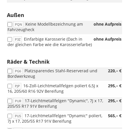
Außen
Keine Modellbezeichnung am
ohne Aufpreis
PQN
Fahrzeugheck
Einfarbige Karosserie (Dach in
ohne Aufpreis
P3Z
der gleichen Farbe wie die Karosseriefarbe)
Räder & Technik
Platzsparendes Stahl-Reserverad und
220,– €
PG6
Bordwerkzeug
16-Zoll-Leichtmetallfelgen poliert 6,5J x
295,– €
PJP
16, 205/60 R16 92V Bereifung
17-Leichtmetallfelgen "Dynamic", 7J x 17,
295,– €
PUR
205/55 R17 91V Bereifung
17-Leichtmetallfelgen "Dynamic" poliert,
565,– €
PUS
7J x 17, 205/55 R17 91V Bereifung