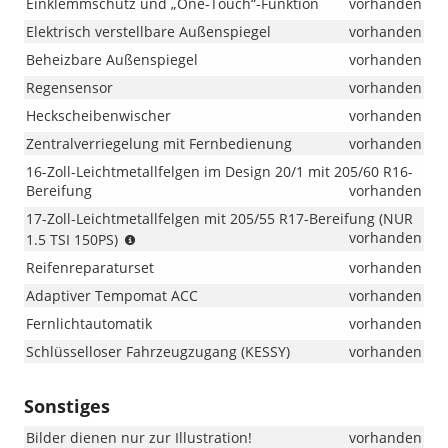
Einklemmschutz und „One-Touch“-Funktion
vorhanden
Elektrisch verstellbare Außenspiegel
vorhanden
Beheizbare Außenspiegel
vorhanden
Regensensor
vorhanden
Heckscheibenwischer
vorhanden
Zentralverriegelung mit Fernbedienung
vorhanden
16-Zoll-Leichtmetallfelgen im Design 20/1 mit 205/60 R16-
Bereifung
vorhanden
17-Zoll-Leichtmetallfelgen mit 205/55 R17-Bereifung (NUR
(NUR
vorhanden
1.5 TSI 150PS)
1.5
Reifenreparaturset
vorhanden
TSI
150PS)
Adaptiver Tempomat ACC
vorhanden
Fernlichtautomatik
vorhanden
Schlüsselloser Fahrzeugzugang (KESSY)
vorhanden
Sonstiges
Bilder dienen nur zur Illustration!
vorhanden