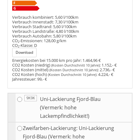
Verbrauch kombiniert:
5,60 l/100km
Verbrauch Innenstadt:
7,30 l/100km
Verbrauch Stadtrand:
5,60 l/100km
Verbrauch Landstraße:
4,80 l/100km
Verbrauch Autobahn:
5,80 l/100km
CO
-Emissionen:
128,00 g/km
2
CO
-Klasse:
D
2
Download
Energiekosten bei 15.000 km pro Jahr:
1.464,96 €
CO2 Kosten (niedrig)
:
1.152,- €
(Kosten Durchschnitt 10 Jahre)
CO2 Kosten (mittel)
:
2.736,- €
(Kosten Durchschnitt 10 Jahre)
CO2 Kosten (hoch)
:
4.224,- €
(Kosten Durchschnitt 10 Jahre)
Jahressteuer:
99,- €
Uni-Lackierung Fjord-Blau
9K9K
(Vermerk: hohe
Lackempfindlichkeit!)
Zweifarben-Lackierung: Uni-Lackierung
Fjord-Blau (Vermerk: hohe