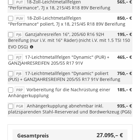
18-Zoll-Leichtmetallfelgen
565,– €
PUT
"Performance", 7J x 18, 215/45 R18 89V Bereifung
18-Zoll-Leichtmetallfelgen
850,– €
PUV
"Performance" poliert, 7J x 18, 215/45 R18 89V Bereifung
Ganzjahresreifen 16", 205/60 R16 92H
195,– €
PJ6
Bereifung (nur i.V. mit 16" Räder) (nicht i.V. mit 1.5 TSI 150
(nur
EVO DSG)
i.V.
17-Leichtmetallfelgen "Dynamic" (PUR) +
465,– €
PJ7
mit
GANZJAHRESREIFEN 205/55 R17 91V
16"
Räder)
17-Leichtmetallfelgen "Dynamic" poliert
750,– €
PJ8
(nicht
(PUS) + GANZJAHRESREIFEN 205/55 R17 91V Bereifung
i.V.
mit
Vorbereitung für die Nachrüstung einer
185,– €
PRP
1.5
Anhängerkupplung
TSI
150
Anhängerkupplung abnehmbar inkl.
935,– €
PGR
EVO
platzsparenden Stahl-Reserverad und Bordwerkzeug (PG6)
DSG)
27.095,– €
Gesamtpreis