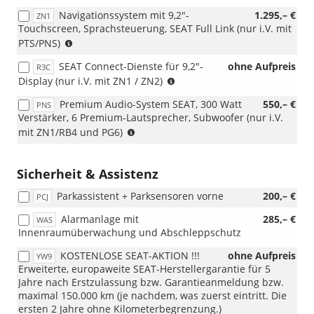
Navigationssystem mit 9,2"-
1.295,– €
ZN1
Touchscreen, Sprachsteuerung, SEAT Full Link (nur i.V. mit
(nur
PTS/PNS)
i.V.
SEAT Connect-Dienste für 9,2"-
ohne Aufpreis
R3C
mit
(nur
Display (nur i.V. mit ZN1 / ZN2)
PTS/PNS)
i.V.
Premium Audio-System SEAT, 300 Watt
550,– €
PNS
mit
Verstärker, 6 Premium-Lautsprecher, Subwoofer (nur i.V.
ZN1
(nur
mit ZN1/RB4 und PG6)
/
i.V.
ZN2)
mit
ZN1
Sicherheit & Assistenz
und
Parkassistent + Parksensoren vorne
200,– €
PG6)
PCJ
Alarmanlage mit
285,– €
WAS
Innenraumüberwachung und Abschleppschutz
KOSTENLOSE SEAT-AKTION !!!
ohne Aufpreis
YW9
Erweiterte, europaweite SEAT-Herstellergarantie für 5
Jahre nach Erstzulassung bzw. Garantieanmeldung bzw.
maximal 150.000 km (je nachdem, was zuerst eintritt. Die
ersten 2 Jahre ohne Kilometerbegrenzung.)