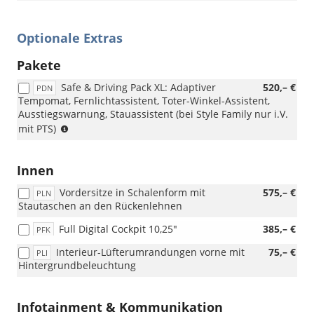
Optionale Extras
Pakete
Safe & Driving Pack XL: Adaptiver
520,– €
PDN
Tempomat, Fernlichtassistent, Toter-Winkel-Assistent,
Ausstiegswarnung, Stauassistent (bei Style Family nur i.V.
(bei
mit PTS)
Style
Edition
nur
Innen
i.V.
Vordersitze in Schalenform mit
575,– €
mit
PLN
Stautaschen an den Rückenlehnen
PTS)
Full Digital Cockpit 10,25"
385,– €
PFK
Interieur-Lüfterumrandungen vorne mit
75,– €
PLI
Hintergrundbeleuchtung
Infotainment & Kommunikation