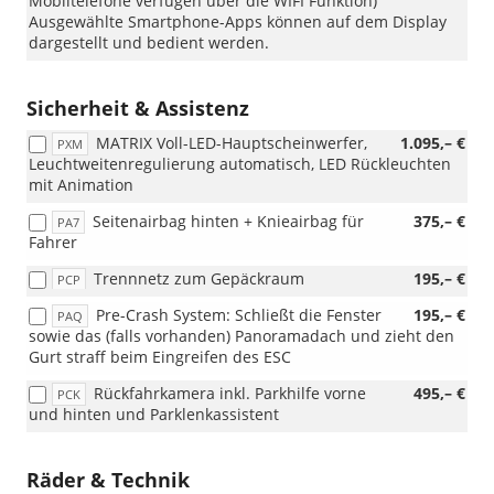
Mobiltelefone verfügen über die WIFI Funktion)
Ausgewählte Smartphone-Apps können auf dem Display
dargestellt und bedient werden.
Sicherheit & Assistenz
MATRIX Voll-LED-Hauptscheinwerfer,
1.095,– €
PXM
Leuchtweitenregulierung automatisch, LED Rückleuchten
mit Animation
Seitenairbag hinten + Knieairbag für
375,– €
PA7
Fahrer
Trennnetz zum Gepäckraum
195,– €
PCP
Pre-Crash System: Schließt die Fenster
195,– €
PAQ
sowie das (falls vorhanden) Panoramadach und zieht den
Gurt straff beim Eingreifen des ESC
Rückfahrkamera inkl. Parkhilfe vorne
495,– €
PCK
und hinten und Parklenkassistent
Räder & Technik