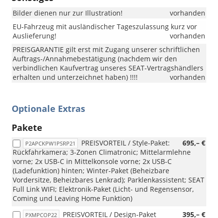
Bilder dienen nur zur Illustration!
vorhanden
EU-Fahrzeug mit ausländischer Tageszulassung kurz vor
Auslieferung!
vorhanden
PREISGARANTIE gilt erst mit Zugang unserer schriftlichen
Auftrags-/Annahmebestätigung (nachdem wir den
verbindlichen Kaufvertrag unseres SEAT-Vertragshändlers
erhalten und unterzeichnet haben) !!!!
vorhanden
Optionale Extras
Pakete
PREISVORTEIL / Style-Paket:
695,– €
P2APCKPW1PSRP21
Rückfahrkamera; 3-Zonen Climatronic; Mittelarmlehne
vorne; 2x USB-C in Mittelkonsole vorne; 2x USB-C
(Ladefunktion) hinten; Winter-Paket (Beheizbare
Vordersitze, Beheizbares Lenkrad); Parklenkassistent; SEAT
Full Link WIFI; Elektronik-Paket (Licht- und Regensensor,
Coming und Leaving Home Funktion)
PREISVORTEIL / Design-Paket
395,– €
PXMPCOP22