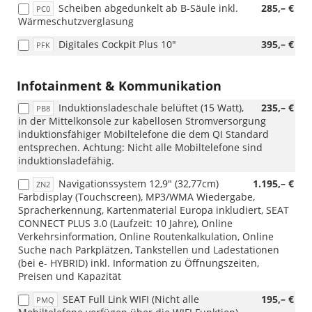
Scheiben abgedunkelt ab B-Säule inkl.
285,– €
PC0
Wärmeschutzverglasung
Digitales Cockpit Plus 10"
395,– €
PFK
Infotainment & Kommunikation
Induktionsladeschale belüftet (15 Watt),
235,– €
PB8
in der Mittelkonsole zur kabellosen Stromversorgung
induktionsfähiger Mobiltelefone die dem QI Standard
entsprechen. Achtung: Nicht alle Mobiltelefone sind
induktionsladefähig.
Navigationssystem 12,9" (32,77cm)
1.195,– €
ZN2
Farbdisplay (Touchscreen), MP3/WMA Wiedergabe,
Spracherkennung, Kartenmaterial Europa inkludiert, SEAT
CONNECT PLUS 3.0 (Laufzeit: 10 Jahre), Online
Verkehrsinformation, Online Routenkalkulation, Online
Suche nach Parkplätzen, Tankstellen und Ladestationen
(bei e- HYBRID) inkl. Information zu Öffnungszeiten,
Preisen und Kapazität
SEAT Full Link WIFI (Nicht alle
195,– €
PMQ