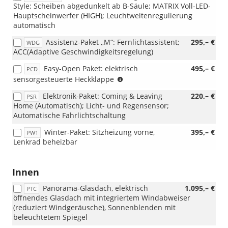
Style: Scheiben abgedunkelt ab B-Säule; MATRIX Voll-LED-
Hauptscheinwerfer (HIGH); Leuchtweitenregulierung
automatisch
Assistenz-Paket ,,M“: Fernlichtassistent;
295,– €
WDG
ACC(Adaptive Geschwindigkeitsregelung)
Easy-Open Paket: elektrisch
495,– €
PCD
Eine
sensorgesteuerte Heckklappe
Option
Elektronik-Paket: Coming & Leaving
220,– €
PSR
erforderlich:
Home (Automatisch); Licht- und Regensensor;
WDGZN2PQSWASPB8P30
Automatische Fahrlichtschaltung
(Technologie-
Paket
Winter-Paket: Sitzheizung vorne,
395,– €
PW1
"M")
Lenkrad beheizbar
oder
PQSWAS
(Keyless
Innen
Entry
&
Panorama-Glasdach, elektrisch
1.095,– €
PTC
Go
öffnendes Glasdach mit integriertem Windabweiser
inkl.
(reduziert Windgeräusche), Sonnenblenden mit
Alarmanlage)
beleuchtetem Spiegel