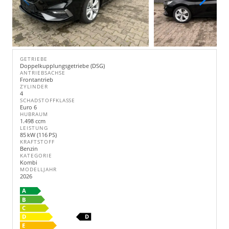
GETRIEBE
Doppelkupplungsgetriebe (DSG)
ANTRIEBSACHSE
Frontantrieb
ZYLINDER
4
SCHADSTOFFKLASSE
Euro 6
HUBRAUM
1.498 ccm
LEISTUNG
85 kW (116 PS)
KRAFTSTOFF
Benzin
KATEGORIE
Kombi
MODELLJAHR
2026