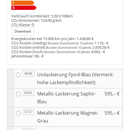
Verbrauch kombiniert:
5,50 l/100km
CO
-Emissionen:
124,00 g/km
2
CO
-Klasse:
D
2
Download
Energiekosten bei 15.000 km pro Jahr:
1.438,80 €
CO2 Kosten (niedrig)
:
1.116,- €
(Kosten Durchschnitt 10 Jahre)
CO2 Kosten (mittel)
:
2.650,50 €
(Kosten Durchschnitt 10 Jahre)
CO2 Kosten (hoch)
:
4.092,- €
(Kosten Durchschnitt 10 Jahre)
Jahressteuer:
90,- €
Unilackierung Fjord-Blau (Vermerk:
9K9K
hohe Lackempfindlichkeit!)
Metallic-Lackierung Saphir-
595,– €
N1N1
Blau
Metallic-Lackierung Magnet-
595,– €
S7S7
Grau