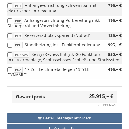
Anhängevorrichtung schwenkbar mit
795,– €
PGR
elektrischer Entriegelung
Anhängevorrichtung-Vorbereitung inkl.
195,– €
PRP
Steuergerät und Vorverkabelung
Reserverad platzsparend (Notrad)
135,– €
PG6
Standheizung inkl. Funkfernbedienung
995,– €
PPH
Kessy (Keyless Entry & Go Funktion)
550,– €
PQSWAS
inkl. Alarmanlage, Schlüsselloses Schließ- und Startsystem
17-Zoll-Leichtmetallfelgen "STYLE
495,– €
PUA
DYNAMIC"
25.915,– €
Gesamtpreis
incl. 19% MwSt.
Bestellunterlagen anfordern
Wir rufen Sie an