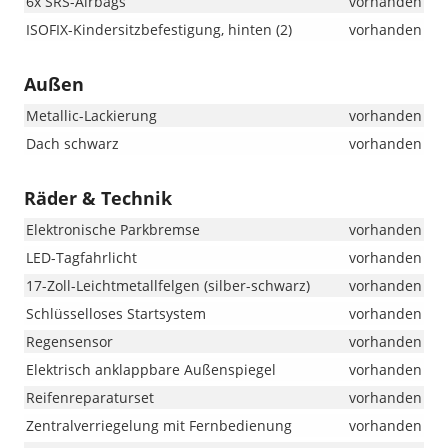
6x SRS-Airbags
vorhanden
ISOFIX-Kindersitzbefestigung, hinten (2)
vorhanden
Außen
Metallic-Lackierung
vorhanden
Dach schwarz
vorhanden
Räder & Technik
Elektronische Parkbremse
vorhanden
LED-Tagfahrlicht
vorhanden
17-Zoll-Leichtmetallfelgen (silber-schwarz)
vorhanden
Schlüsselloses Startsystem
vorhanden
Regensensor
vorhanden
Elektrisch anklappbare Außenspiegel
vorhanden
Reifenreparaturset
vorhanden
Zentralverriegelung mit Fernbedienung
vorhanden