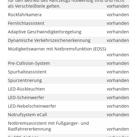
für den Betrieb des Fahrzeugs notwendig sind und nicht
als Verschleißteile gelten.
vorhanden
Rückfahrkamera
vorhanden
Fernlichtassistent
vorhanden
Adaptive Geschwindigkeitsregelung
vorhanden
Dynamische Verkehrszeichenerkennung
vorhanden
Müdigkeitswarner mit Notbremsfunktion (EDSS)
vorhanden
Pre-Collision-System
vorhanden
Spurhalteassistent
vorhanden
Spurzentrierung
vorhanden
LED-Rückleuchten
vorhanden
LED-Scheinwerfer
vorhanden
LED-Nebelscheinwerfer
vorhanden
Notrufsystem eCall
vorhanden
Notbremsassistent mit Fußgänger- und
Radfahrererkennung
vorhanden