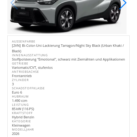
AUSSENFARBE
2VN
Bi-Color-Uni-Lackierung Tarragon/Night Sky Black (Urban Khaki /
Black)
INNENAUSSTATTUNG
Stoffpolsterung "Emotional", schwarz mit Ziernähten und Applikationen
GETRIEBE
Variomatic/CVT, stufenlos
ANTRIEBSACHSE
Frontantrieb
ZYLINDER
3
SCHADSTOFFKLASSE
Euro 6
HUBRAUM
1.490 ccm
LEISTUNG
85 kW (116 PS)
KRAFTSTOFF
Hybrid Benzin
KATEGORIE
Kleinwagen
MODELLJAHR
2026