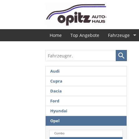
Home
Top Angebote
Fahrzeuge
Fahrzeugnr.
Audi
Cupra
Dacia
Ford
Hyundai
Opel
Combo