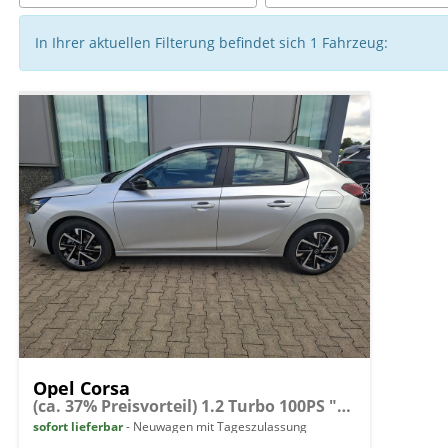
In Ihrer aktuellen Filterung befindet sich
1
Fahrzeug:
Opel Corsa
(ca. 37% Preisvorteil) 1.2 Turbo 100PS "EDITION", Silber-Metallic, 16" Alufelgen, Sitzheizung, Lederlenkrad beheizt, Parksensoren hinten, Klimaanlage, Radio AndroidAuto/Apple CarPlay, Tempomat, ZV mit Fernbedienung
sofort lieferbar
Neuwagen mit Tageszulassung