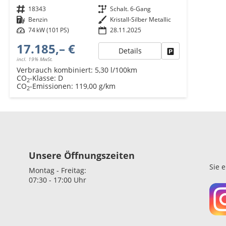
Fahrzeugnr.
18343
Getriebe
Schalt. 6-Gang
Kraftstoff
Benzin
Außenfarbe
Kristall-Silber Metallic
Leistung
74 kW (101 PS)
28.11.2025
17.185,– €
Details
Fahrzeug parken
incl. 19% MwSt.
Verbrauch kombiniert:
5,30 l/100km
CO
-Klasse:
D
2
CO
-Emissionen:
119,00 g/km
2
Unsere Öffnungszeiten
Sie 
Montag - Freitag:
07:30 - 17:00 Uhr