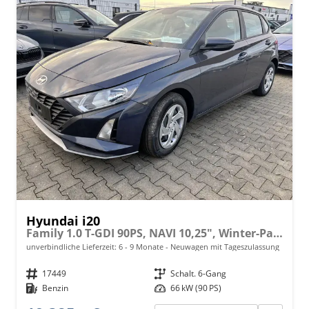
Hyundai i20
Family 1.0 T-GDI 90PS, NAVI 10,25", Winter-Pack: Sitzheizung + Lenkradheizung, 16" ALU, Klimaautomatik, Privacy-Glas, Parksensoren hinten, Rückfahrkamera, Tempomat, Lederlenkrad, Reserverad, Alarm, Armlehne, 4x elektr. Fensterheber
unverbindliche Lieferzeit: 6 - 9 Monate
Neuwagen mit Tageszulassung
Fahrzeugnr.
17449
Getriebe
Schalt. 6-Gang
Kraftstoff
Benzin
Leistung
66 kW (90 PS)