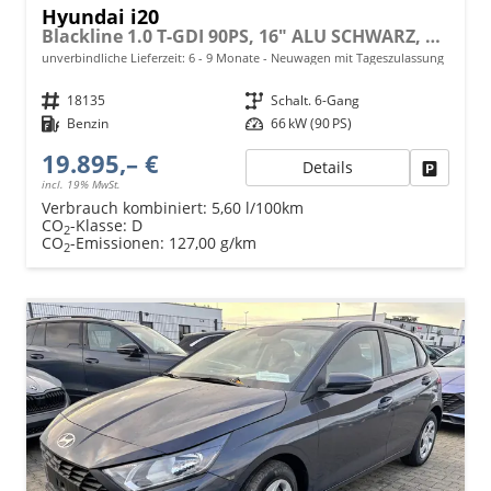
Hyundai i20
Blackline 1.0 T-GDI 90PS, 16" ALU SCHWARZ, SPIEGEL FULL-LED-SCHEINWERFER, NAVI 10,25", Winter-Pack: Sitzheizung + Lenkradheizung, Klimaautomatik, Privacy-Glas, Parksensoren hinten, Rückfahrkamera, Tempomat, Lederlenkrad, Reserverad, Alarm, Armlehne
unverbindliche Lieferzeit: 6 - 9 Monate
Neuwagen mit Tageszulassung
Fahrzeugnr.
18135
Getriebe
Schalt. 6-Gang
Kraftstoff
Benzin
Leistung
66 kW (90 PS)
19.895,– €
Details
Fahrzeu
incl. 19% MwSt.
Verbrauch kombiniert:
5,60 l/100km
CO
-Klasse:
D
2
CO
-Emissionen:
127,00 g/km
2