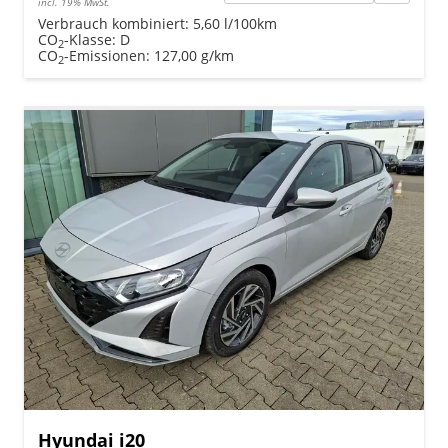
incl. 19% MwSt.
Verbrauch kombiniert:
5,60 l/100km
CO
-Klasse:
D
2
CO
-Emissionen:
127,00 g/km
2
Hyundai i20