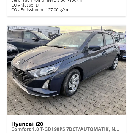
Verbrauch kombiniert:
5,60 l/100km
CO
-Klasse:
D
2
CO
-Emissionen:
127,00 g/km
2
Hyundai i20
Comfort 1.0 T-GDI 90PS 7DCT/AUTOMATIK, NAVI 10,25", Klimaanlage, Parksensoren hinten, Rückfahrkamera, Tempomat, Lederlenkrad, Reserverad, Alarm, Armlehne, ZV mit Fernbedienung, Fernlichtassistent, 4x elektr. Fensterheber