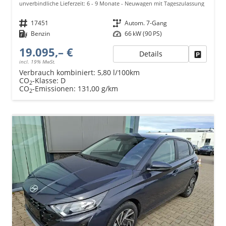
unverbindliche Lieferzeit: 6 - 9 Monate
Neuwagen mit Tageszulassung
Fahrzeugnr.
17451
Getriebe
Autom. 7-Gang
Kraftstoff
Benzin
Leistung
66 kW (90 PS)
19.095,– €
Details
Fahrzeu
incl. 19% MwSt.
Verbrauch kombiniert:
5,80 l/100km
CO
-Klasse:
D
2
CO
-Emissionen:
131,00 g/km
2