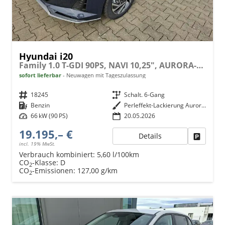
Hyundai i20
Family 1.0 T-GDI 90PS, NAVI 10,25", AURORA-GRAU METALLIC, Winter-Pack: Sitzheizung + Lenkradheizung, 16" ALU, Klimaautomatik, Privacy-Glas, Parksensoren hinten, Rückfahrkamera, Tempomat, Lederlenkrad, Reserverad, Alarm, Armlehne, 4x elektr. Fensterheber
sofort lieferbar
Neuwagen mit Tageszulassung
Fahrzeugnr.
18245
Getriebe
Schalt. 6-Gang
Kraftstoff
Benzin
Außenfarbe
Perleffekt-Lackierung Aurora-Grey
Leistung
66 kW (90 PS)
20.05.2026
19.195,– €
Details
Fahrzeu
incl. 19% MwSt.
Verbrauch kombiniert:
5,60 l/100km
CO
-Klasse:
D
2
CO
-Emissionen:
127,00 g/km
2