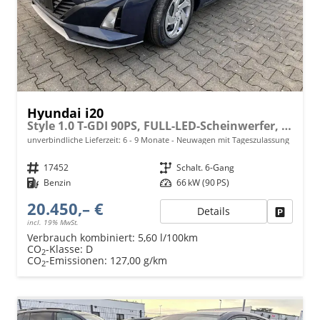
Hyundai i20
Style 1.0 T-GDI 90PS, FULL-LED-Scheinwerfer, NAVI 10,25", Sitzheizung, 17" ALU, SmartKey, Induktives Laden, Klimaautomatik, Privacy-Glas, Parksensoren hinten, Rückfahrkamera, Tempomat, Beheiztes Lederlenkrad, Reserverad, Alarm, Armlehne, 4x elektr. Fensterhebe
unverbindliche Lieferzeit: 6 - 9 Monate
Neuwagen mit Tageszulassung
Fahrzeugnr.
17452
Getriebe
Schalt. 6-Gang
Kraftstoff
Benzin
Leistung
66 kW (90 PS)
20.450,– €
Details
Fahrzeu
incl. 19% MwSt.
Verbrauch kombiniert:
5,60 l/100km
CO
-Klasse:
D
2
CO
-Emissionen:
127,00 g/km
2