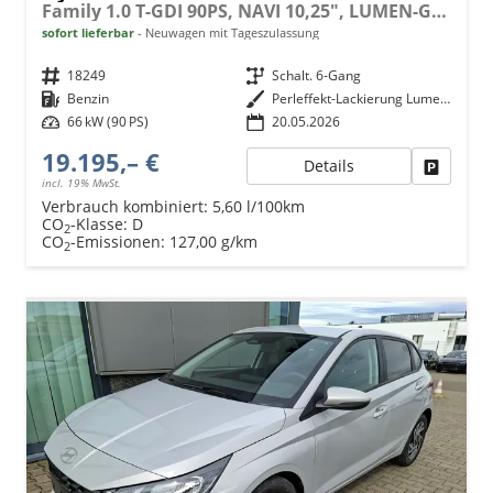
Family 1.0 T-GDI 90PS, NAVI 10,25", LUMEN-GREY METALLIC, Winter-Pack: Sitzheizung + Lenkradheizung, 16" ALU, Klimaautomatik, Privacy-Glas, Parksensoren hinten, Rückfahrkamera, Tempomat, Lederlenkrad, Reserverad, Alarm, Armlehne, 4x elektr. Fensterheber
sofort lieferbar
Neuwagen mit Tageszulassung
Fahrzeugnr.
18249
Getriebe
Schalt. 6-Gang
Kraftstoff
Benzin
Außenfarbe
Perleffekt-Lackierung Lumen-Grey
Leistung
66 kW (90 PS)
20.05.2026
19.195,– €
Details
Fahrzeu
incl. 19% MwSt.
Verbrauch kombiniert:
5,60 l/100km
CO
-Klasse:
D
2
CO
-Emissionen:
127,00 g/km
2