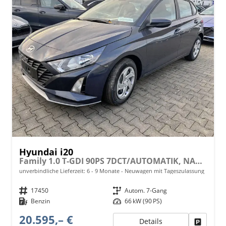
Hyundai i20
Family 1.0 T-GDI 90PS 7DCT/AUTOMATIK, NAVI 10,25", Winter-Pack: Sitzheizung + Lenkradheizung, 16" ALU, Klimaautomatik, Privacy-Glas, Parksensoren hinten, Rückfahrkamera, Tempomat, Lederlenkrad, Reserverad, Alarm, Armlehne
unverbindliche Lieferzeit: 6 - 9 Monate
Neuwagen mit Tageszulassung
Fahrzeugnr.
17450
Getriebe
Autom. 7-Gang
Kraftstoff
Benzin
Leistung
66 kW (90 PS)
20.595,– €
Details
Fahrzeu