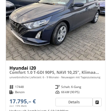
Hyundai i20
Comfort 1.0 T-GDI 90PS, NAVI 10,25", Klimaanlage, Parksensoren hinten, Rückfahrkamera, Tempomat, Lederlenkrad, Reserverad, Alarm, Armlehne, ZV mit Fernbedienung, Fernlichtassistent, 4x elektr. Fensterheber
unverbindliche Lieferzeit: 6 - 9 Monate
Neuwagen mit Tageszulassung
Fahrzeugnr.
17448
Getriebe
Schalt. 6-Gang
Kraftstoff
Benzin
Leistung
66 kW (90 PS)
17.795,– €
Details
Fahrzeu
incl. 19% MwSt.