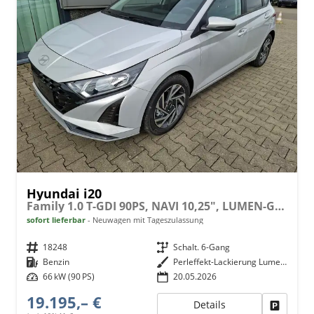
Hyundai i20
Family 1.0 T-GDI 90PS, NAVI 10,25", LUMEN-GREY METALLIC, Winter-Pack: Sitzheizung + Lenkradheizung, 16" ALU, Klimaautomatik, Privacy-Glas, Parksensoren hinten, Rückfahrkamera, Tempomat, Lederlenkrad, Reserverad, Alarm, Armlehne, 4x elektr. Fensterheber
sofort lieferbar
Neuwagen mit Tageszulassung
Fahrzeugnr.
18248
Getriebe
Schalt. 6-Gang
Kraftstoff
Benzin
Außenfarbe
Perleffekt-Lackierung Lumen-Grey
Leistung
66 kW (90 PS)
20.05.2026
19.195,– €
Details
Fahrzeu