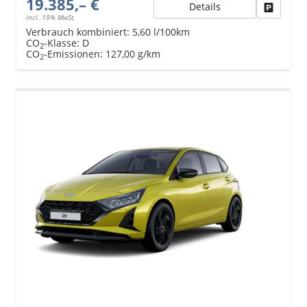
19.385,– €
Details
Fahrzeu
incl. 19% MwSt.
Verbrauch kombiniert:
5,60 l/100km
CO
-Klasse:
D
2
CO
-Emissionen:
127,00 g/km
2