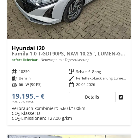
Hyundai i20
Family 1.0 T-GDI 90PS, NAVI 10,25", LUMEN-GREY METALLIC, Winter-Pack: Sitzheizung + Lenkradheizung, 16" ALU, Klimaautomatik, Privacy-Glas, Parksensoren hinten, Rückfahrkamera, Tempomat, Lederlenkrad, Reserverad, Alarm, Armlehne, 4x elektr. Fensterheber
sofort lieferbar
Neuwagen mit Tageszulassung
Fahrzeugnr.
18250
Getriebe
Schalt. 6-Gang
Kraftstoff
Benzin
Außenfarbe
Perleffekt-Lackierung Lumen-Grey
Leistung
66 kW (90 PS)
20.05.2026
19.195,– €
Details
Fahrzeu
incl. 19% MwSt.
Verbrauch kombiniert:
5,60 l/100km
CO
-Klasse:
D
2
CO
-Emissionen:
127,00 g/km
2