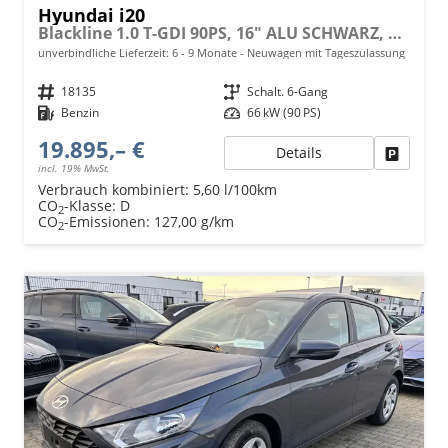
Hyundai i20
Blackline 1.0 T-GDI 90PS, 16" ALU SCHWARZ, SPIEGEL FULL-LED-SCHEINWERFER, NAVI 10,25", Winter-Pack: Sitzheizung + Lenkradheizung, Klimaautomatik, Privacy-Glas, Parksensoren hinten, Rückfahrkamera, Tempomat, Lederlenkrad, Reserverad, Alarm, Armlehne
unverbindliche Lieferzeit: 6 - 9 Monate
Neuwagen mit Tageszulassung
Fahrzeugnr.
18135
Getriebe
Schalt. 6-Gang
Kraftstoff
Benzin
Leistung
66 kW (90 PS)
19.895,– €
Details
Fahrzeu
incl. 19% MwSt.
Verbrauch kombiniert:
5,60 l/100km
CO
-Klasse:
D
2
CO
-Emissionen:
127,00 g/km
2