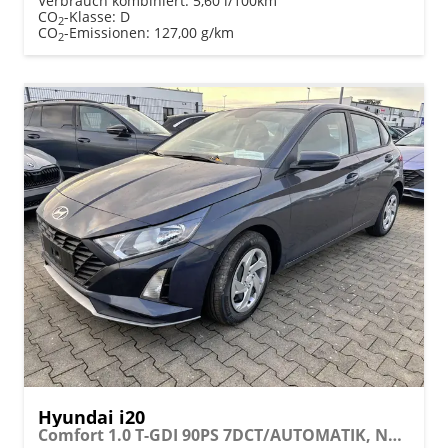
Verbrauch kombiniert:
5,60 l/100km
CO
-Klasse:
D
2
CO
-Emissionen:
127,00 g/km
2
Hyundai i20
Comfort 1.0 T-GDI 90PS 7DCT/AUTOMATIK, NAVI 10,25", Klimaanlage, Parksensoren hinten, Rückfahrkamera, Tempomat, Lederlenkrad, Reserverad, Alarm, Armlehne, ZV mit Fernbedienung, Fernlichtassistent, 4x elektr. Fensterheber