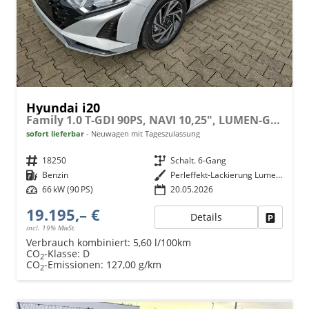
Hyundai i20
Family 1.0 T-GDI 90PS, NAVI 10,25", LUMEN-GREY METALLIC, Winter-Pack: Sitzheizung + Lenkradheizung, 16" ALU, Klimaautomatik, Privacy-Glas, Parksensoren hinten, Rückfahrkamera, Tempomat, Lederlenkrad, Reserverad, Alarm, Armlehne, 4x elektr. Fensterheber
sofort lieferbar
Neuwagen mit Tageszulassung
Fahrzeugnr.
18250
Getriebe
Schalt. 6-Gang
Kraftstoff
Benzin
Außenfarbe
Perleffekt-Lackierung Lumen-Grey
Leistung
66 kW (90 PS)
20.05.2026
19.195,– €
Details
Fahrzeu
incl. 19% MwSt.
Verbrauch kombiniert:
5,60 l/100km
CO
-Klasse:
D
2
CO
-Emissionen:
127,00 g/km
2