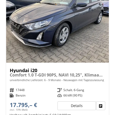
Hyundai i20
Comfort 1.0 T-GDI 90PS, NAVI 10,25", Klimaanlage, Parksensoren hinten, Rückfahrkamera, Tempomat, Lederlenkrad, Reserverad, Alarm, Armlehne, ZV mit Fernbedienung, Fernlichtassistent, 4x elektr. Fensterheber
unverbindliche Lieferzeit: 6 - 9 Monate
Neuwagen mit Tageszulassung
Fahrzeugnr.
17448
Getriebe
Schalt. 6-Gang
Kraftstoff
Benzin
Leistung
66 kW (90 PS)
17.795,– €
Details
Fahrzeu
incl. 19% MwSt.