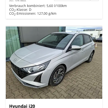
incl. 19% MwSt.
Verbrauch kombiniert:
5,60 l/100km
CO
-Klasse:
D
2
CO
-Emissionen:
127,00 g/km
2
Hyundai i20