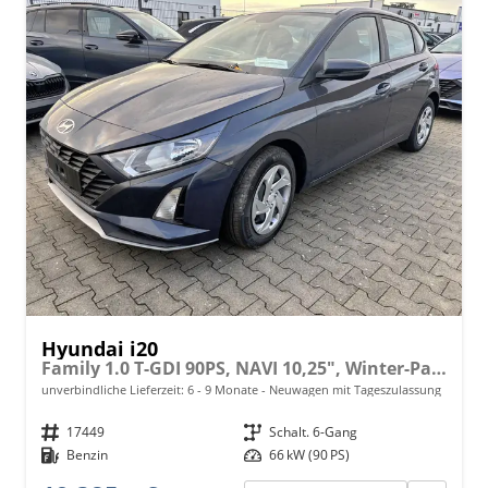
Hyundai i20
Family 1.0 T-GDI 90PS, NAVI 10,25", Winter-Pack: Sitzheizung + Lenkradheizung, 16" ALU, Klimaautomatik, Privacy-Glas, Parksensoren hinten, Rückfahrkamera, Tempomat, Lederlenkrad, Reserverad, Alarm, Armlehne, 4x elektr. Fensterheber
unverbindliche Lieferzeit: 6 - 9 Monate
Neuwagen mit Tageszulassung
Fahrzeugnr.
17449
Getriebe
Schalt. 6-Gang
Kraftstoff
Benzin
Leistung
66 kW (90 PS)