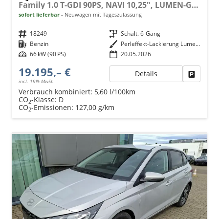
Family 1.0 T-GDI 90PS, NAVI 10,25", LUMEN-GREY METALLIC, Winter-Pack: Sitzheizung + Lenkradheizung, 16" ALU, Klimaautomatik, Privacy-Glas, Parksensoren hinten, Rückfahrkamera, Tempomat, Lederlenkrad, Reserverad, Alarm, Armlehne, 4x elektr. Fensterheber
sofort lieferbar
Neuwagen mit Tageszulassung
Fahrzeugnr.
18249
Getriebe
Schalt. 6-Gang
Kraftstoff
Benzin
Außenfarbe
Perleffekt-Lackierung Lumen-Grey
Leistung
66 kW (90 PS)
20.05.2026
19.195,– €
Details
Fahrzeu
incl. 19% MwSt.
Verbrauch kombiniert:
5,60 l/100km
CO
-Klasse:
D
2
CO
-Emissionen:
127,00 g/km
2