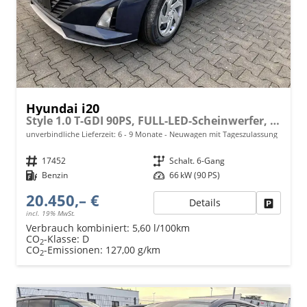
Hyundai i20
Style 1.0 T-GDI 90PS, FULL-LED-Scheinwerfer, NAVI 10,25", Sitzheizung, 17" ALU, SmartKey, Induktives Laden, Klimaautomatik, Privacy-Glas, Parksensoren hinten, Rückfahrkamera, Tempomat, Beheiztes Lederlenkrad, Reserverad, Alarm, Armlehne, 4x elektr. Fensterhebe
unverbindliche Lieferzeit: 6 - 9 Monate
Neuwagen mit Tageszulassung
Fahrzeugnr.
17452
Getriebe
Schalt. 6-Gang
Kraftstoff
Benzin
Leistung
66 kW (90 PS)
20.450,– €
Details
Fahrzeu
incl. 19% MwSt.
Verbrauch kombiniert:
5,60 l/100km
CO
-Klasse:
D
2
CO
-Emissionen:
127,00 g/km
2