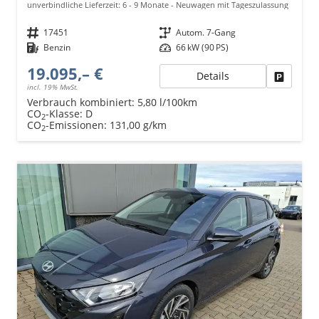
unverbindliche Lieferzeit: 6 - 9 Monate
Neuwagen mit Tageszulassung
Fahrzeugnr.
17451
Getriebe
Autom. 7-Gang
Kraftstoff
Benzin
Leistung
66 kW (90 PS)
19.095,– €
Details
Fahrzeu
incl. 19% MwSt.
Verbrauch kombiniert:
5,80 l/100km
CO
-Klasse:
D
2
CO
-Emissionen:
131,00 g/km
2