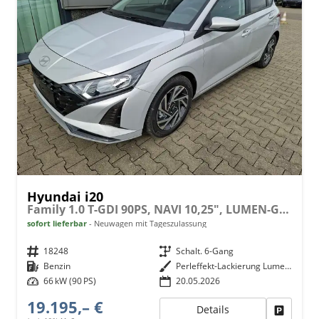
Hyundai i20
Family 1.0 T-GDI 90PS, NAVI 10,25", LUMEN-GREY METALLIC, Winter-Pack: Sitzheizung + Lenkradheizung, 16" ALU, Klimaautomatik, Privacy-Glas, Parksensoren hinten, Rückfahrkamera, Tempomat, Lederlenkrad, Reserverad, Alarm, Armlehne, 4x elektr. Fensterheber
sofort lieferbar
Neuwagen mit Tageszulassung
Fahrzeugnr.
18248
Getriebe
Schalt. 6-Gang
Kraftstoff
Benzin
Außenfarbe
Perleffekt-Lackierung Lumen-Grey
Leistung
66 kW (90 PS)
20.05.2026
19.195,– €
Details
Fahrzeu