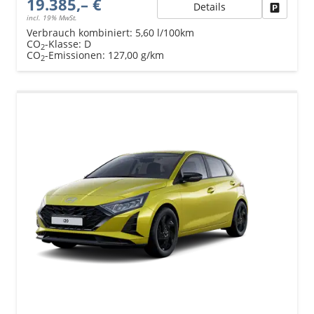
19.385,– €
Details
Fahrzeu
incl. 19% MwSt.
Verbrauch kombiniert:
5,60 l/100km
CO
-Klasse:
D
2
CO
-Emissionen:
127,00 g/km
2