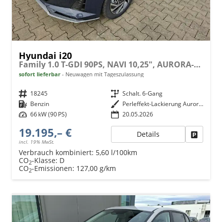
Hyundai i20
Family 1.0 T-GDI 90PS, NAVI 10,25", AURORA-GRAU METALLIC, Winter-Pack: Sitzheizung + Lenkradheizung, 16" ALU, Klimaautomatik, Privacy-Glas, Parksensoren hinten, Rückfahrkamera, Tempomat, Lederlenkrad, Reserverad, Alarm, Armlehne, 4x elektr. Fensterheber
sofort lieferbar
Neuwagen mit Tageszulassung
Fahrzeugnr.
18245
Getriebe
Schalt. 6-Gang
Kraftstoff
Benzin
Außenfarbe
Perleffekt-Lackierung Aurora-Grey
Leistung
66 kW (90 PS)
20.05.2026
19.195,– €
Details
Fahrzeu
incl. 19% MwSt.
Verbrauch kombiniert:
5,60 l/100km
CO
-Klasse:
D
2
CO
-Emissionen:
127,00 g/km
2