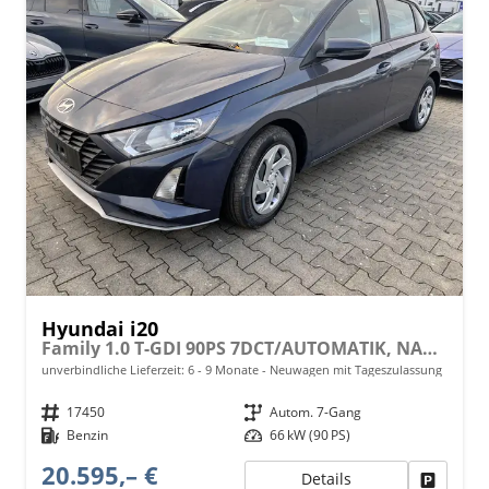
Hyundai i20
Family 1.0 T-GDI 90PS 7DCT/AUTOMATIK, NAVI 10,25", Winter-Pack: Sitzheizung + Lenkradheizung, 16" ALU, Klimaautomatik, Privacy-Glas, Parksensoren hinten, Rückfahrkamera, Tempomat, Lederlenkrad, Reserverad, Alarm, Armlehne
unverbindliche Lieferzeit: 6 - 9 Monate
Neuwagen mit Tageszulassung
Fahrzeugnr.
17450
Getriebe
Autom. 7-Gang
Kraftstoff
Benzin
Leistung
66 kW (90 PS)
20.595,– €
Details
Fahrzeu