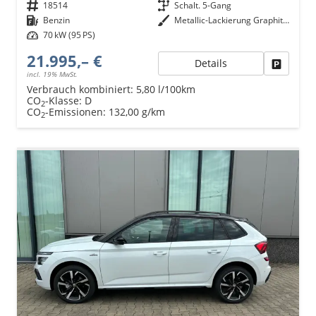
Fahrzeugnr.
18514
Getriebe
Schalt. 5-Gang
Kraftstoff
Benzin
Außenfarbe
Metallic-Lackierung Graphit-Grau
Leistung
70 kW (95 PS)
21.995,– €
Details
Fahrzeu
incl. 19% MwSt.
Verbrauch kombiniert:
5,80 l/100km
CO
-Klasse:
D
2
CO
-Emissionen:
132,00 g/km
2