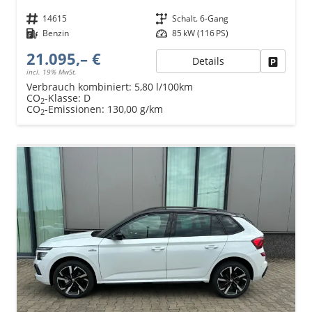
Fahrzeugnr.
14615
Getriebe
Schalt. 6-Gang
Kraftstoff
Benzin
Leistung
85 kW (116 PS)
21.095,– €
Details
Fahrzeu
incl. 19% MwSt.
Verbrauch kombiniert:
5,80 l/100km
CO
-Klasse:
D
2
CO
-Emissionen:
130,00 g/km
2