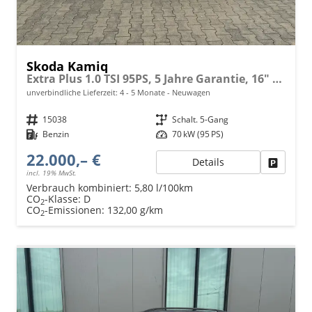
Skoda Kamiq
Extra Plus 1.0 TSI 95PS, 5 Jahre Garantie, 16" Alu, Kessy, Alarm, Parksensoren vo/hi, Rückfahrkamera, Climatronic, Radio 8" + SmartLink, Sitzheizung, Tempomat, M-Lederlenkrad beheizt, Armlehne, NSW, SunSet, Virtual Cockpit
unverbindliche Lieferzeit: 4 - 5 Monate
Neuwagen
Fahrzeugnr.
15038
Getriebe
Schalt. 5-Gang
Kraftstoff
Benzin
Leistung
70 kW (95 PS)
22.000,– €
Details
Fahrzeu
incl. 19% MwSt.
Verbrauch kombiniert:
5,80 l/100km
CO
-Klasse:
D
2
CO
-Emissionen:
132,00 g/km
2