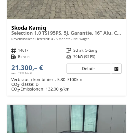
Skoda Kamiq
Selection 1.0 TSI 95PS, 5J. Garantie, 16" Alu, Climatronic, Winterpaket, Parksensoren hinten, Nebelscheinwerfer, Tempomat, M-Lederlenkrad, Radio 8" + Wireless Smartlink, LED-Scheinwerfer, Virtual Cockpit
unverbindliche Lieferzeit: 4 - 5 Monate
Neuwagen
Fahrzeugnr.
14617
Getriebe
Schalt. 5-Gang
Kraftstoff
Benzin
Leistung
70 kW (95 PS)
21.300,– €
Details
Fahrzeu
incl. 19% MwSt.
Verbrauch kombiniert:
5,80 l/100km
CO
-Klasse:
D
2
CO
-Emissionen:
132,00 g/km
2