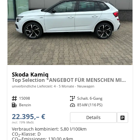
Skoda Kamiq
Top Selection *ANGEBOT FÜR MENSCHEN MIT BEHINDERUNG AB 50%! 1.0 TSI 115PS, 16"-Leichtmetallräder, Climatronic, Sitzheizung, Parksensoren hinten, SunSet, LED-Scheinwerfer, Tempomat, Infotainment 8", SmartLink (Navi-Funktion über Smartphone), M-Lederlenkrad beheizt, V
unverbindliche Lieferzeit: 4 - 5 Monate
Neuwagen
Fahrzeugnr.
15098
Getriebe
Schalt. 6-Gang
Kraftstoff
Benzin
Leistung
85 kW (116 PS)
22.395,– €
Details
Fahrzeu
incl. 19% MwSt.
Verbrauch kombiniert:
5,80 l/100km
CO
-Klasse:
D
2
CO
-Emissionen:
130,00 g/km