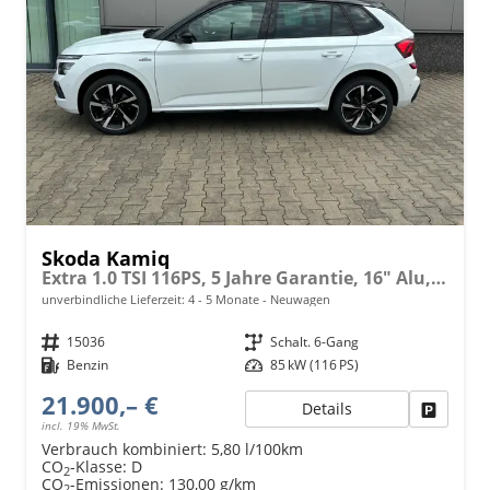
Skoda Kamiq
Extra 1.0 TSI 116PS, 5 Jahre Garantie, 16" Alu, Climatronic, Radio 8" + SmartLink, Parksensoren hinten, Rückfahrkamera, Sitzheizung, SunSet, Tempomat, Armlehne, NSW, LED-Scheinwerfer, Dachreling, Virtual Cockpit, Reserverad, M-Lederlenkrad, Easy Start
unverbindliche Lieferzeit: 4 - 5 Monate
Neuwagen
Fahrzeugnr.
15036
Getriebe
Schalt. 6-Gang
Kraftstoff
Benzin
Leistung
85 kW (116 PS)
21.900,– €
Details
Fahrzeu
incl. 19% MwSt.
Verbrauch kombiniert:
5,80 l/100km
CO
-Klasse:
D
2
CO
-Emissionen:
130,00 g/km
2