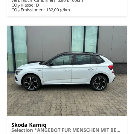
Verbrauch kombiniert:
5,80 l/100km
CO
-Klasse:
D
2
CO
-Emissionen:
132,00 g/km
2
Skoda Kamiq
Selection *ANGEBOT FÜR MENSCHEN MIT BEHINDERUNG AB 50%! 1.0 TSI 95PS, Klimaanlage, Sitzheizung, Parksensoren hinten, LED-Scheinwerfer, Tempomat, Infotainment 8", Virtual Cockpit Nebelscheinwerfer, Dachreling