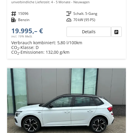
unverbindliche Lieferzeit: 4 - 5 Monate
Neuwagen
Fahrzeugnr.
15096
Getriebe
Schalt. 5-Gang
Kraftstoff
Benzin
Leistung
70 kW (95 PS)
19.995,– €
Details
Fahrzeu
incl. 19% MwSt.
Verbrauch kombiniert:
5,80 l/100km
CO
-Klasse:
D
2
CO
-Emissionen:
132,00 g/km
2