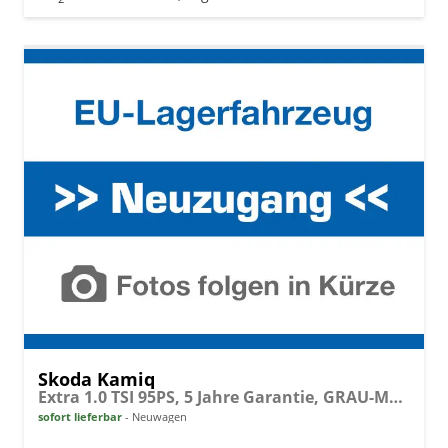
Skoda Kamiq
Extra 1.0 TSI 95PS, 5 Jahre Garantie, GRAU-METALLIC, 16" Alu, Climatronic, Radio 8" + SmartLink, Parksensoren hinten, Rückfahrkamera, Sitzheizung, SunSet, Tempomat, Armlehne, NSW, LED-Scheinwerfer, Dachreling,Virtual Cockpit, Reserverad, M-Lederlenkrad BEHEIZT
sofort lieferbar
Neuwagen