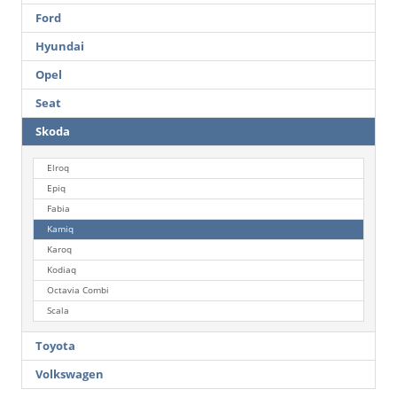
Ford
Hyundai
Opel
Seat
Skoda
Elroq
Epiq
Fabia
Kamiq
Karoq
Kodiaq
Octavia Combi
Scala
Toyota
Volkswagen