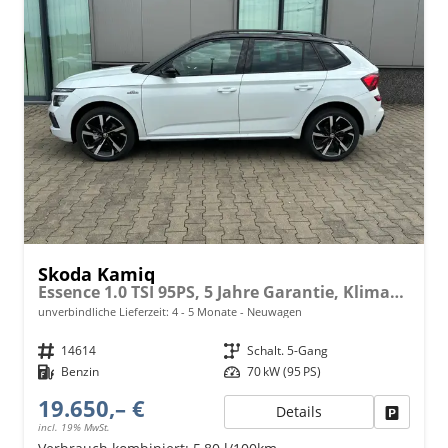
Skoda Kamiq
Essence 1.0 TSI 95PS, 5 Jahre Garantie, Klimaanlage, Radio 8"/Bluetooth, Parksensoren hinten, LED-Scheinwerfer, Dachreling, Virtual Cockpit
unverbindliche Lieferzeit: 4 - 5 Monate
Neuwagen
Fahrzeugnr.
14614
Getriebe
Schalt. 5-Gang
Kraftstoff
Benzin
Leistung
70 kW (95 PS)
19.650,– €
Details
Fahrzeu
incl. 19% MwSt.