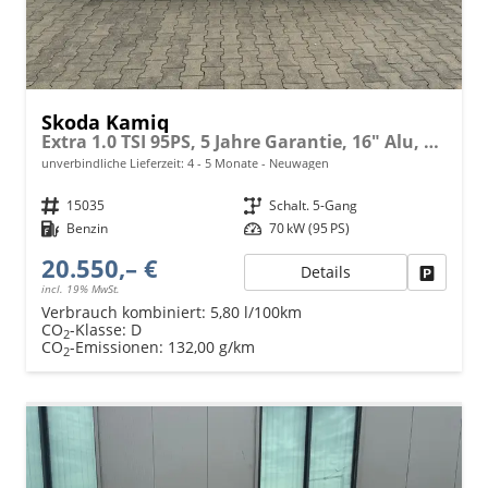
Skoda Kamiq
Extra 1.0 TSI 95PS, 5 Jahre Garantie, 16" Alu, Climatronic, Radio 8" + SmartLink, Parksensoren hinten, Rückfahrkamera, Sitzheizung, SunSet, Tempomat, Armlehne, NSW, LED-Scheinwerfer, Dachreling, Virtual Cockpit, Reserverad, M-Lederlenkrad, Easy Start
unverbindliche Lieferzeit: 4 - 5 Monate
Neuwagen
Fahrzeugnr.
15035
Getriebe
Schalt. 5-Gang
Kraftstoff
Benzin
Leistung
70 kW (95 PS)
20.550,– €
Details
Fahrzeu
incl. 19% MwSt.
Verbrauch kombiniert:
5,80 l/100km
CO
-Klasse:
D
2
CO
-Emissionen:
132,00 g/km
2