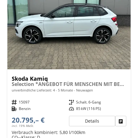
Skoda Kamiq
Selection *ANGEBOT FÜR MENSCHEN MIT BEHINDERUNG AB 50%! 1.0 TSI 115PS, Klimaanlage, Sitzheizung, Parksensoren hinten, LED-Scheinwerfer, Tempomat, Infotainment 8", Virtual Cockpit Nebelscheinwerfer, Dachreling
unverbindliche Lieferzeit: 4 - 5 Monate
Neuwagen
Fahrzeugnr.
15097
Getriebe
Schalt. 6-Gang
Kraftstoff
Benzin
Leistung
85 kW (116 PS)
20.795,– €
Details
Fahrzeu
incl. 19% MwSt.
Verbrauch kombiniert:
5,80 l/100km
CO
-Klasse:
D