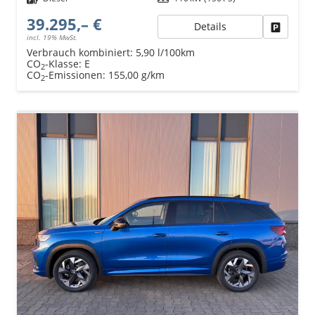
39.295,– €
Details
Fahrzeu
incl. 19% MwSt.
Verbrauch kombiniert:
5,90 l/100km
CO
-Klasse:
E
2
CO
-Emissionen:
155,00 g/km
2