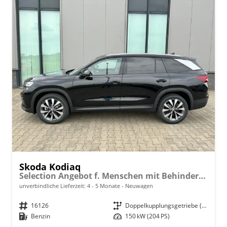
Skoda Kodiaq
Selection Angebot f. Menschen mit Behinderung 100%! 2.0 TSI 204PS DSG 4x4, 17" Alu, Parksensoren v/h, Rückfahrkamera, 3-Zonen-Climatronic, SunSet, Sitzheizung, Side Assist, Fernlicht-Assist, Tempomat, Infotainment 10" + Smartlink, Virtual Cockpit, Tempomat
unverbindliche Lieferzeit: 4 - 5 Monate
Neuwagen
Fahrzeugnr.
16126
Getriebe
Doppelkupplungsgetriebe (DSG)
Kraftstoff
Benzin
Leistung
150 kW (204 PS)