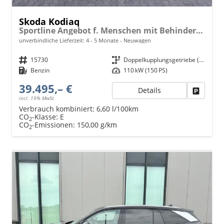
Skoda Kodiaq
Sportline Angebot f. Menschen mit Behinderung ab 50%! 1.5 TSI 150PS DSG, 19" Alu, NAVI 13", MATRIX-LED-Scheinwerfer, KESSY, Alarm, Parksensoren vorn/hinten, Rückfahrkamera, Tempomat, Elektr. Heckklappe + Fahrersitz, Sitzheizung, 3-Zonen-Climatronic
unverbindliche Lieferzeit: 4 - 5 Monate
Neuwagen
Fahrzeugnr.
15730
Getriebe
Doppelkupplungsgetriebe (DSG)
Kraftstoff
Benzin
Leistung
110 kW (150 PS)
39.495,– €
Details
Fahrzeu
incl. 19% MwSt.
Verbrauch kombiniert:
6,60 l/100km
CO
-Klasse:
E
2
CO
-Emissionen:
150,00 g/km
2