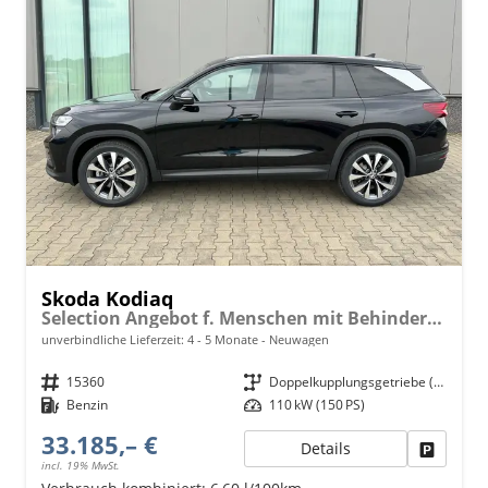
Skoda Kodiaq
Selection Angebot f. Menschen mit Behinderung 100%! 1.5 TSI Mild-Hybrid 150PS DSG, 17" Alu, Parksensoren v/h, Rückfahrkamera, 3-Zonen-Climatronic, SunSet, Sitzheizung, Side Assist, Fernlicht-Assist, Tempomat, Infotainment 10" + Smartlink, Virtual Cockpit, Tempo
unverbindliche Lieferzeit: 4 - 5 Monate
Neuwagen
Fahrzeugnr.
15360
Getriebe
Doppelkupplungsgetriebe (DSG)
Kraftstoff
Benzin
Leistung
110 kW (150 PS)
33.185,– €
Details
Fahrzeu
incl. 19% MwSt.