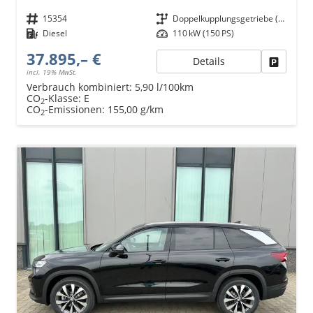
Fahrzeugnr.
15354
Getriebe
Doppelkupplungsgetriebe (DSG)
Kraftstoff
Diesel
Leistung
110 kW (150 PS)
37.895,– €
Details
Fahrzeu
incl. 19% MwSt.
Verbrauch kombiniert:
5,90 l/100km
CO
-Klasse:
E
2
CO
-Emissionen:
155,00 g/km
2