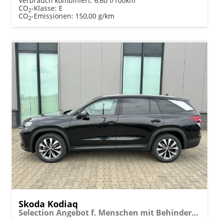
Verbrauch kombiniert:
6,60 l/100km
CO
-Klasse:
E
2
CO
-Emissionen:
150,00 g/km
2
Skoda Kodiaq
Selection Angebot f. Menschen mit Behinderung ab 50 %! 1.5 TSI Mild-Hybrid 150PS DSG, 17" Alu, Parksensoren v/h, Rückfahrkamera, 3-Zonen-Climatronic, SunSet, Sitzheizung, Side Assist, Fernlicht-Assist, Tempomat, Infotainment 10" + Smartlink, Virtual Cockpit, Tempo