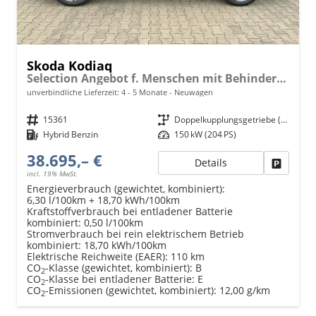
Skoda Kodiaq
Selection Angebot f. Menschen mit Behinderung 100%! 1.5 TSI iV PLUG-IN-HYBRID 204PS DSG, 17" Alu, Parksensoren v/h, Rückfahrkamera, 3-Zonen-Climatronic, SunSet, Sitzheizung, Side Assist, Fernlicht-Assist, Tempomat, Infotainment 10" + Smartlink, Virtual Cockpit,
unverbindliche Lieferzeit: 4 - 5 Monate
Neuwagen
Fahrzeugnr.
15361
Getriebe
Doppelkupplungsgetriebe (DSG)
Kraftstoff
Hybrid Benzin
Leistung
150 kW (204 PS)
38.695,– €
Details
Fahrzeu
incl. 19% MwSt.
Energieverbrauch (gewichtet, kombiniert):
6,30 l/100km + 18,70 kWh/100km
Kraftstoffverbrauch bei entladener Batterie
kombiniert:
0,50 l/100km
Stromverbrauch bei rein elektrischem Betrieb
kombiniert:
18,70 kWh/100km
Elektrische Reichweite (EAER):
110 km
CO
-Klasse (gewichtet, kombiniert):
B
2
CO
-Klasse bei entladener Batterie:
E
2
CO
-Emissionen (gewichtet, kombiniert):
12,00 g/km
2