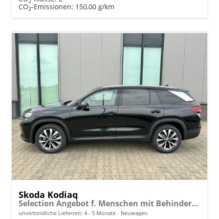
2
CO
-Emissionen:
150,00 g/km
2
Skoda Kodiaq
Selection Angebot f. Menschen mit Behinderung ab 50 %! 2.0 TDI 150PS DSG, 17" Alu, Parksensoren v/h, Rückfahrkamera, 3-Zonen-Climatronic, SunSet, Sitzheizung, Side Assist, Fernlicht-Assist, Tempomat, Infotainment 10" + Smartlink, Virtual Cockpit, M-Leder
unverbindliche Lieferzeit: 4 - 5 Monate
Neuwagen