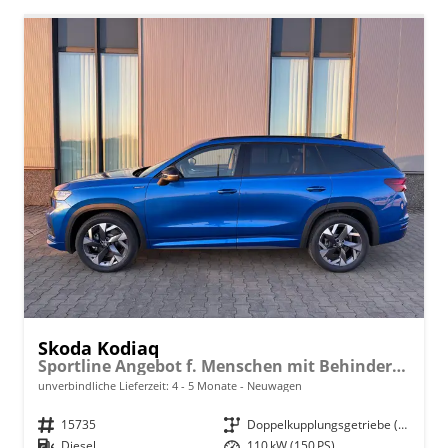
Skoda Kodiaq
Sportline Angebot f. Menschen mit Behinderung 100%! 2.0 TDI 150PS DSG, 19" Alu, NAVI 13", MATRIX-LED-Scheinwerfer, KESSY, Alarm, Parksensoren vorn/hinten, Rückfahrkamera, Tempomat, Elektr. Heckklappe + Fahrersitz, Sitzheizung, 3-Zonen-Climatronic
unverbindliche Lieferzeit: 4 - 5 Monate
Neuwagen
Fahrzeugnr.
15735
Getriebe
Doppelkupplungsgetriebe (DSG)
Kraftstoff
Diesel
Leistung
110 kW (150 PS)