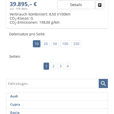
39.895,– €
Details
Fahrzeu
incl. 19% MwSt.
Verbrauch kombiniert:
8,50 l/100km
CO
-Klasse:
G
2
CO
-Emissionen:
198,00 g/km
2
Datensätze pro Seite:
10
20
50
100
250
Seiten:
1
2
3
4
Fahrzeugnr.
Audi
Cupra
Dacia