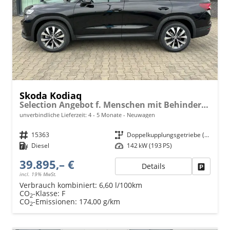
Skoda Kodiaq
Selection Angebot f. Menschen mit Behinderung 100%! 2.0 TDI 193PS DSG 4x4, 17" Alu, Parksensoren v/h, Rückfahrkamera, 3-Zonen-Climatronic, SunSet, Sitzheizung, Side Assist, Fernlicht-Assist, Tempomat, Infotainment 10" + Smartlink, Virtual Cockpit, M-L
unverbindliche Lieferzeit: 4 - 5 Monate
Neuwagen
Fahrzeugnr.
15363
Getriebe
Doppelkupplungsgetriebe (DSG)
Kraftstoff
Diesel
Leistung
142 kW (193 PS)
39.895,– €
Details
Fahrzeu
incl. 19% MwSt.
Verbrauch kombiniert:
6,60 l/100km
CO
-Klasse:
F
2
CO
-Emissionen:
174,00 g/km
2