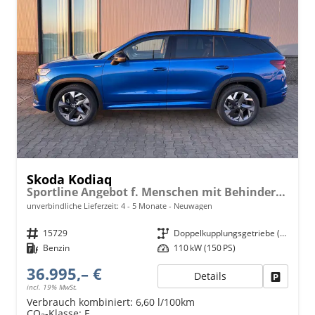
Skoda Kodiaq
Sportline Angebot f. Menschen mit Behinderung 100%! 1.5 TSI 150PS DSG, 19" Alu, NAVI 13", MATRIX-LED-Scheinwerfer, KESSY, Alarm, Parksensoren vorn/hinten, Rückfahrkamera, Tempomat, Elektr. Heckklappe + Fahrersitz, Sitzheizung, 3-Zonen-Climatronic
unverbindliche Lieferzeit: 4 - 5 Monate
Neuwagen
Fahrzeugnr.
15729
Getriebe
Doppelkupplungsgetriebe (DSG)
Kraftstoff
Benzin
Leistung
110 kW (150 PS)
36.995,– €
Details
Fahrzeu
incl. 19% MwSt.
Verbrauch kombiniert:
6,60 l/100km
CO
-Klasse:
E