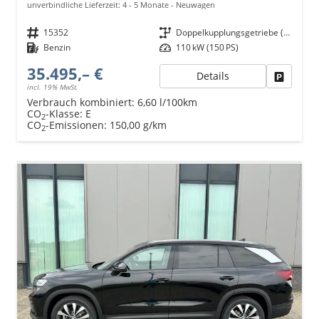
unverbindliche Lieferzeit: 4 - 5 Monate
Neuwagen
Fahrzeugnr.
15352
Getriebe
Doppelkupplungsgetriebe (DSG)
Kraftstoff
Benzin
Leistung
110 kW (150 PS)
35.495,– €
Details
Fahrzeu
incl. 19% MwSt.
Verbrauch kombiniert:
6,60 l/100km
CO
-Klasse:
E
2
CO
-Emissionen:
150,00 g/km
2