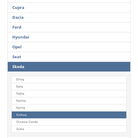
Cupra
Dacia
Ford
Hyundai
Opel
Seat
Skoda
Elroq
Epiq
Fabia
Kamiq
Karoq
Kodiaq
Octavia Combi
Scala