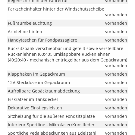
Regenschirm in der Fahrertür
vorhanden
Parkscheinhalter hinter der Windschutzscheibe
vorhanden
Fußraumbeleuchtung
vorhanden
Armlehne hinten
vorhanden
Handytaschen für Fondpassagiere
vorhanden
Rücksitzbank verschiebbar und geteilt sowie verstellbare
Rückenlehnen (60:40), umklappbare Rückenlehnen
(40:20:40 - mechanisch entriegelbar aus dem Gepäckraum)
vorhanden
Klapphaken im Gepäckraum
vorhanden
12V-Steckdose im Gepäckraum
vorhanden
Aufrollbare Gepäckraumabdeckung
vorhanden
Eiskratzer im Tankdeckel
vorhanden
Dekorative Einstiegsleisten
vorhanden
Sitzheizung für die äußeren Fondsitzplätze
vorhanden
Interieur Sportline - Mikrofaser/Kunstleder
vorhanden
Sportliche Pedalabdeckungen aus Edelstahl
vorhanden