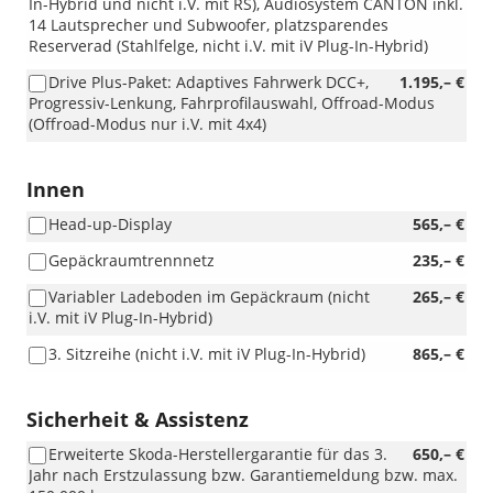
In-Hybrid und nicht i.V. mit RS), Audiosystem CANTON inkl.
14 Lautsprecher und Subwoofer, platzsparendes
Reserverad (Stahlfelge, nicht i.V. mit iV Plug-In-Hybrid)
Drive Plus-Paket: Adaptives Fahrwerk DCC+,
1.195,– €
Progressiv-Lenkung, Fahrprofilauswahl, Offroad-Modus
(Offroad-Modus nur i.V. mit 4x4)
Innen
Head-up-Display
565,– €
Gepäckraumtrennnetz
235,– €
Variabler Ladeboden im Gepäckraum (nicht
265,– €
i.V. mit iV Plug-In-Hybrid)
3. Sitzreihe (nicht i.V. mit iV Plug-In-Hybrid)
865,– €
Sicherheit & Assistenz
Erweiterte Skoda-Herstellergarantie für das 3.
650,– €
Jahr nach Erstzulassung bzw. Garantiemeldung bzw. max.