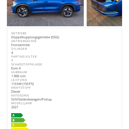
GETRIEBE
Doppelkupplungsgetriebe (DSG)
ANTRIEBSACHSE
Frontantrieb
ZYLINDER
4
PARTIKELFILTER
1
SCHADSTOFFKLASSE
Euro 6
HUBRAUM
1.968 ccm
LEISTUNG
110 kW (150 PS)
KRAFTSTOFF
Diesel
KATEGORIE
SUV/Geländewagen/Pickup
MODELLJAHR
2027