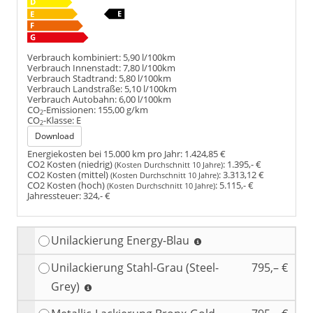
Verbrauch kombiniert:
5,90 l/100km
Verbrauch Innenstadt:
7,80 l/100km
Verbrauch Stadtrand:
5,80 l/100km
Verbrauch Landstraße:
5,10 l/100km
Verbrauch Autobahn:
6,00 l/100km
CO
-Emissionen:
155,00 g/km
2
CO
-Klasse:
E
2
Download
Energiekosten bei 15.000 km pro Jahr:
1.424,85 €
CO2 Kosten (niedrig)
:
1.395,- €
(Kosten Durchschnitt 10 Jahre)
CO2 Kosten (mittel)
:
3.313,12 €
(Kosten Durchschnitt 10 Jahre)
CO2 Kosten (hoch)
:
5.115,- €
(Kosten Durchschnitt 10 Jahre)
Jahressteuer:
324,- €
Unilackierung Energy-Blau
Unilackierung Stahl-Grau (Steel-
795,– €
Grey)