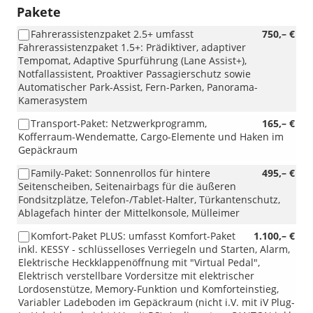
Pakete
Fahrerassistenzpaket 2.5+ umfasst
750,– €
Fahrerassistenzpaket 1.5+: Prädiktiver, adaptiver
Tempomat, Adaptive Spurführung (Lane Assist+),
Notfallassistent, Proaktiver Passagierschutz sowie
Automatischer Park-Assist, Fern-Parken, Panorama-
Kamerasystem
Transport-Paket: Netzwerkprogramm,
165,– €
Kofferraum-Wendematte, Cargo-Elemente und Haken im
Gepäckraum
Family-Paket: Sonnenrollos für hintere
495,– €
Seitenscheiben, Seitenairbags für die äußeren
Fondsitzplätze, Telefon-/Tablet-Halter, Türkantenschutz,
Ablagefach hinter der Mittelkonsole, Mülleimer
Komfort-Paket PLUS: umfasst Komfort-Paket
1.100,– €
inkl. KESSY - schlüsselloses Verriegeln und Starten, Alarm,
Elektrische Heckklappenöffnung mit "Virtual Pedal",
Elektrisch verstellbare Vordersitze mit elektrischer
Lordosenstütze, Memory-Funktion und Komforteinstieg,
Variabler Ladeboden im Gepäckraum (nicht i.V. mit iV Plug-