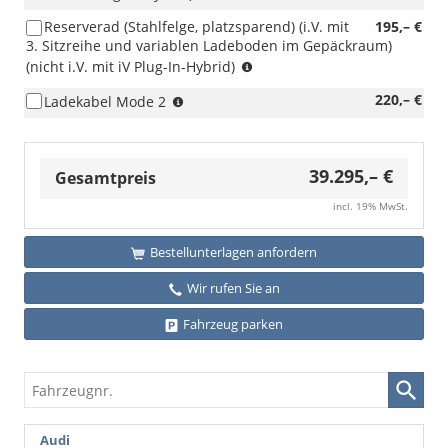
Reserverad (Stahlfelge, platzsparend) (i.V. mit
195,– €
3. Sitzreihe und variablen Ladeboden im Gepäckraum)
(i.V.
(nicht i.V. mit iV Plug-In-Hybrid)
mit
(nur
220,– €
Ladekabel Mode 2
3.
i.V.
Sitzreihe
mit
und
iV
variablen
39.295,– €
Plug-
Gesamtpreis
Ladeboden
In-
im
incl. 19% MwSt.
Hybrid)
Gepäckraum)
Bestellunterlagen anfordern
Wir rufen Sie an
Fahrzeug parken
Fahrzeugnr.
Audi