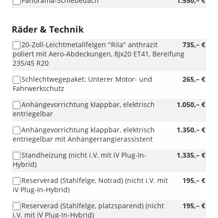
Panorama-Schiebedach
1.550,– €
Räder & Technik
20-Zoll-Leichtmetallfelgen "Rila" anthrazit
735,– €
poliert mit Aero-Abdeckungen, 8Jx20 ET41, Bereifung
235/45 R20
Schlechtwegepaket: Unterer Motor- und
265,– €
Fahrwerkschutz
Anhängevorrichtung klappbar, elektrisch
1.050,– €
entriegelbar
Anhängevorrichtung klappbar, elektrisch
1.350,– €
entriegelbar mit Anhängerrangierassistent
Standheizung (nicht i.V. mit iV Plug-In-
1.335,– €
Hybrid)
Reserverad (Stahlfelge, Notrad) (nicht i.V. mit
195,– €
iV Plug-In-Hybrid)
Reserverad (Stahlfelge, platzsparend) (nicht
195,– €
i.V. mit iV Plug-In-Hybrid)