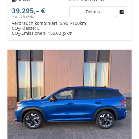
39.295,– €
Details
Fahrzeu
incl. 19% MwSt.
Verbrauch kombiniert:
5,90 l/100km
CO
-Klasse:
E
2
CO
-Emissionen:
155,00 g/km
2