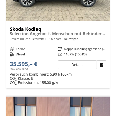
Skoda Kodiaq
Selection Angebot f. Menschen mit Behinderung 100%! 2.0 TDI 150PS DSG, 17" Alu, Parksensoren v/h, Rückfahrkamera, 3-Zonen-Climatronic, SunSet, Sitzheizung, Side Assist, Fernlicht-Assist, Tempomat, Infotainment 10" + Smartlink, Virtual Cockpit, M-Leder
unverbindliche Lieferzeit: 4 - 5 Monate
Neuwagen
Fahrzeugnr.
15362
Getriebe
Doppelkupplungsgetriebe (DSG)
Kraftstoff
Diesel
Leistung
110 kW (150 PS)
35.595,– €
Details
Fahrzeu
incl. 19% MwSt.
Verbrauch kombiniert:
5,90 l/100km
CO
-Klasse:
E
2
CO
-Emissionen:
155,00 g/km
2