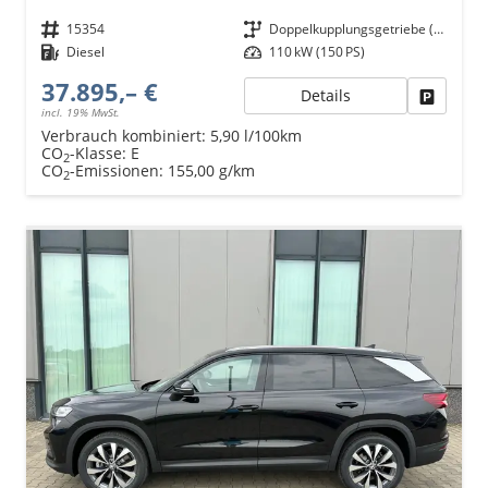
Fahrzeugnr.
15354
Getriebe
Doppelkupplungsgetriebe (DSG)
Kraftstoff
Diesel
Leistung
110 kW (150 PS)
37.895,– €
Details
Fahrzeu
incl. 19% MwSt.
Verbrauch kombiniert:
5,90 l/100km
CO
-Klasse:
E
2
CO
-Emissionen:
155,00 g/km
2