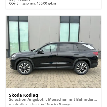
2
CO
-Emissionen:
150,00 g/km
2
Skoda Kodiaq
Selection Angebot f. Menschen mit Behinderung ab 50 %! 2.0 TDI 150PS DSG, 17" Alu, Parksensoren v/h, Rückfahrkamera, 3-Zonen-Climatronic, SunSet, Sitzheizung, Side Assist, Fernlicht-Assist, Tempomat, Infotainment 10" + Smartlink, Virtual Cockpit, M-Leder
unverbindliche Lieferzeit: 4 - 5 Monate
Neuwagen