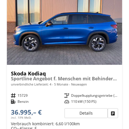
Skoda Kodiaq
Sportline Angebot f. Menschen mit Behinderung 100%! 1.5 TSI 150PS DSG, 19" Alu, NAVI 13", MATRIX-LED-Scheinwerfer, KESSY, Alarm, Parksensoren vorn/hinten, Rückfahrkamera, Tempomat, Elektr. Heckklappe + Fahrersitz, Sitzheizung, 3-Zonen-Climatronic
unverbindliche Lieferzeit: 4 - 5 Monate
Neuwagen
Fahrzeugnr.
15729
Getriebe
Doppelkupplungsgetriebe (DSG)
Kraftstoff
Benzin
Leistung
110 kW (150 PS)
36.995,– €
Details
Fahrzeu
incl. 19% MwSt.
Verbrauch kombiniert:
6,60 l/100km
CO
-Klasse:
E