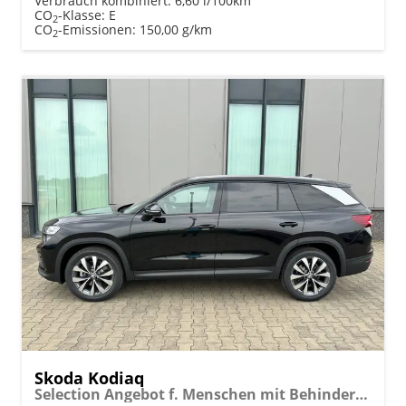
Verbrauch kombiniert:
6,60 l/100km
CO
-Klasse:
E
2
CO
-Emissionen:
150,00 g/km
2
Skoda Kodiaq
Selection Angebot f. Menschen mit Behinderung ab 50 %! 1.5 TSI Mild-Hybrid 150PS DSG, 17" Alu, Parksensoren v/h, Rückfahrkamera, 3-Zonen-Climatronic, SunSet, Sitzheizung, Side Assist, Fernlicht-Assist, Tempomat, Infotainment 10" + Smartlink, Virtual Cockpit, Tempo