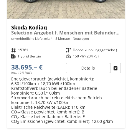
Skoda Kodiaq
Selection Angebot f. Menschen mit Behinderung 100%! 1.5 TSI iV PLUG-IN-HYBRID 204PS DSG, 17" Alu, Parksensoren v/h, Rückfahrkamera, 3-Zonen-Climatronic, SunSet, Sitzheizung, Side Assist, Fernlicht-Assist, Tempomat, Infotainment 10" + Smartlink, Virtual Cockpit,
unverbindliche Lieferzeit: 4 - 5 Monate
Neuwagen
Fahrzeugnr.
15361
Getriebe
Doppelkupplungsgetriebe (DSG)
Kraftstoff
Hybrid Benzin
Leistung
150 kW (204 PS)
38.695,– €
Details
Fahrzeu
incl. 19% MwSt.
Energieverbrauch (gewichtet, kombiniert):
6,30 l/100km + 18,70 kWh/100km
Kraftstoffverbrauch bei entladener Batterie
kombiniert:
0,50 l/100km
Stromverbrauch bei rein elektrischem Betrieb
kombiniert:
18,70 kWh/100km
Elektrische Reichweite (EAER):
110 km
CO
-Klasse (gewichtet, kombiniert):
B
2
CO
-Klasse bei entladener Batterie:
E
2
CO
-Emissionen (gewichtet, kombiniert):
12,00 g/km
2