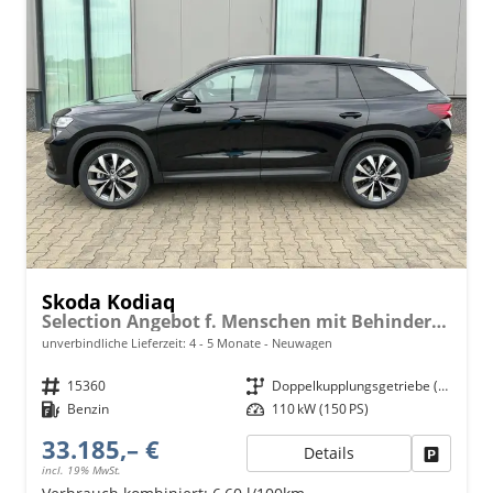
Skoda Kodiaq
Selection Angebot f. Menschen mit Behinderung 100%! 1.5 TSI Mild-Hybrid 150PS DSG, 17" Alu, Parksensoren v/h, Rückfahrkamera, 3-Zonen-Climatronic, SunSet, Sitzheizung, Side Assist, Fernlicht-Assist, Tempomat, Infotainment 10" + Smartlink, Virtual Cockpit, Tempo
unverbindliche Lieferzeit: 4 - 5 Monate
Neuwagen
Fahrzeugnr.
15360
Getriebe
Doppelkupplungsgetriebe (DSG)
Kraftstoff
Benzin
Leistung
110 kW (150 PS)
33.185,– €
Details
Fahrzeu
incl. 19% MwSt.