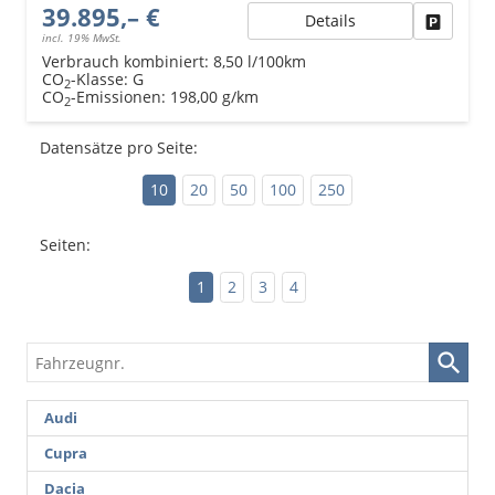
39.895,– €
Details
Fahrzeu
incl. 19% MwSt.
Verbrauch kombiniert:
8,50 l/100km
CO
-Klasse:
G
2
CO
-Emissionen:
198,00 g/km
2
Datensätze pro Seite:
10
20
50
100
250
Seiten:
1
2
3
4
Fahrzeugnr.
Audi
Cupra
Dacia