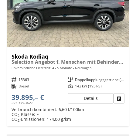
Skoda Kodiaq
Selection Angebot f. Menschen mit Behinderung 100%! 2.0 TDI 193PS DSG 4x4, 17" Alu, Parksensoren v/h, Rückfahrkamera, 3-Zonen-Climatronic, SunSet, Sitzheizung, Side Assist, Fernlicht-Assist, Tempomat, Infotainment 10" + Smartlink, Virtual Cockpit, M-L
unverbindliche Lieferzeit: 4 - 5 Monate
Neuwagen
Fahrzeugnr.
15363
Getriebe
Doppelkupplungsgetriebe (DSG)
Kraftstoff
Diesel
Leistung
142 kW (193 PS)
39.895,– €
Details
Fahrzeu
incl. 19% MwSt.
Verbrauch kombiniert:
6,60 l/100km
CO
-Klasse:
F
2
CO
-Emissionen:
174,00 g/km
2