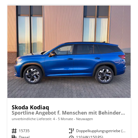
Skoda Kodiaq
Sportline Angebot f. Menschen mit Behinderung 100%! 2.0 TDI 150PS DSG, 19" Alu, NAVI 13", MATRIX-LED-Scheinwerfer, KESSY, Alarm, Parksensoren vorn/hinten, Rückfahrkamera, Tempomat, Elektr. Heckklappe + Fahrersitz, Sitzheizung, 3-Zonen-Climatronic
unverbindliche Lieferzeit: 4 - 5 Monate
Neuwagen
Fahrzeugnr.
15735
Getriebe
Doppelkupplungsgetriebe (DSG)
Kraftstoff
Diesel
Leistung
110 kW (150 PS)