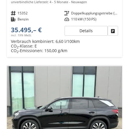
unverbindliche Lieferzeit: 4 - 5 Monate
Neuwagen
Fahrzeugnr.
15352
Getriebe
Doppelkupplungsgetriebe (DSG)
Kraftstoff
Benzin
Leistung
110 kW (150 PS)
35.495,– €
Details
Fahrzeu
incl. 19% MwSt.
Verbrauch kombiniert:
6,60 l/100km
CO
-Klasse:
E
2
CO
-Emissionen:
150,00 g/km
2