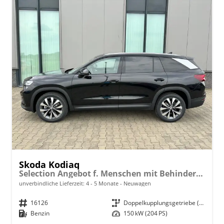
Skoda Kodiaq
Selection Angebot f. Menschen mit Behinderung 100%! 2.0 TSI 204PS DSG 4x4, 17" Alu, Parksensoren v/h, Rückfahrkamera, 3-Zonen-Climatronic, SunSet, Sitzheizung, Side Assist, Fernlicht-Assist, Tempomat, Infotainment 10" + Smartlink, Virtual Cockpit, Tempomat
unverbindliche Lieferzeit: 4 - 5 Monate
Neuwagen
Fahrzeugnr.
16126
Getriebe
Doppelkupplungsgetriebe (DSG)
Kraftstoff
Benzin
Leistung
150 kW (204 PS)