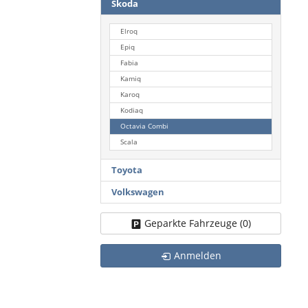
Skoda
Elroq
Epiq
Fabia
Kamiq
Karoq
Kodiaq
Octavia Combi
Scala
Toyota
Volkswagen
Geparkte Fahrzeuge (
0
)
Anmelden