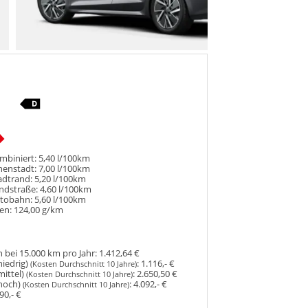
mbiniert:
5,40 l/100km
nenstadt:
7,00 l/100km
adtrand:
5,20 l/100km
ndstraße:
4,60 l/100km
utobahn:
5,60 l/100km
en:
124,00 g/km
 bei 15.000 km pro Jahr:
1.412,64 €
niedrig)
:
1.116,- €
(Kosten Durchschnitt 10 Jahre)
mittel)
:
2.650,50 €
(Kosten Durchschnitt 10 Jahre)
hoch)
:
4.092,- €
(Kosten Durchschnitt 10 Jahre)
90,- €