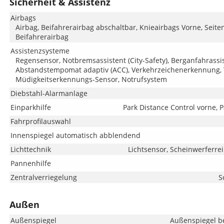
Sicherheit & Assistenz
Airbags
Airbag, Beifahrerairbag abschaltbar, Knieairbags Vorne, Seite
Beifahrerairbag
Assistenzsysteme
Regensensor, Notbremsassistent (City-Safety), Berganfahrassis
Abstandstempomat adaptiv (ACC), Verkehrzeichenerkennung, T
Müdigkeitserkennungs-Sensor, Notrufsystem
Diebstahl-Alarmanlage
Einparkhilfe
Park Distance Control vorne, 
Fahrprofilauswahl
Innenspiegel automatisch abblendend
Lichttechnik
Lichtsensor, Scheinwerferre
Pannenhilfe
Zentralverriegelung
S
Außen
Außenspiegel
Außenspiegel be