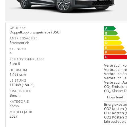
GETRIEBE
Doppelkupplungsgetriebe (DSG)
ANTRIEBSACHSE
Frontantrieb
ZYLINDER
4
SCHADSTOFFKLASSE
Euro 6
Verbrauch ko
Verbrauch In
HUBRAUM
Verbrauch St
1.498 ccm
Verbrauch La
LEISTUNG
Verbrauch A
110 kW (150 PS)
CO
-Emission
2
CO
-Klasse:
D
KRAFTSTOFF
2
Benzin
Download
KATEGORIE
Energiekosten
Kombi
CO2 Kosten (
MODELLJAHR
CO2 Kosten (
2027
CO2 Kosten (
Jahressteuer: