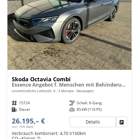
Skoda Octavia Combi
Essence Angebot f. Menschen mit Behinderung ab 50 %! 2.0 TDI 115PS, 2-Zonen-Climatronic, Parksensoren hinten, Radio 10"/Bluetooth/DAB, Tempomat, LED-Scheinwerfer, M-Lederlenkrad, Dachreling, 8x Airbags
unverbindliche Lieferzeit: 4 - 5 Monate
Neuwagen
Fahrzeugnr.
15724
Getriebe
Schalt. 6-Gang
Kraftstoff
Diesel
Leistung
85 kW (116 PS)
26.195,– €
Details
Fahrzeu
incl. 19% MwSt.
Verbrauch kombiniert:
4,70 l/100km
CO
-Klasse:
D