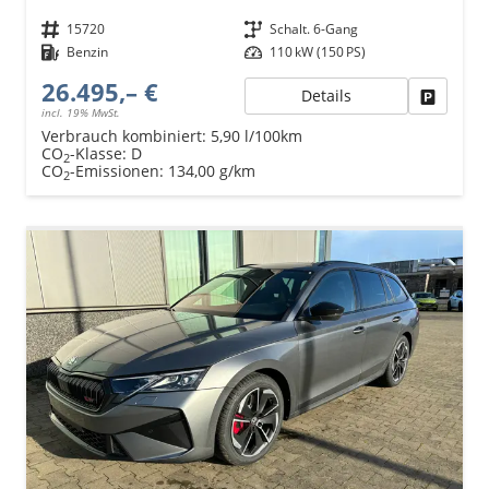
Fahrzeugnr.
15720
Getriebe
Schalt. 6-Gang
Kraftstoff
Benzin
Leistung
110 kW (150 PS)
26.495,– €
Details
Fahrzeu
incl. 19% MwSt.
Verbrauch kombiniert:
5,90 l/100km
CO
-Klasse:
D
2
CO
-Emissionen:
134,00 g/km
2