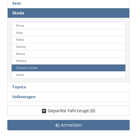
Seat
Skoda
Elroq
Epiq
Fabia
Kamiq
Karoq
Kodiaq
Octavia Combi
Scala
Toyota
Volkswagen
Geparkte Fahrzeuge (
0
)
Anmelden