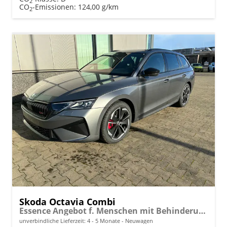
2
CO
-Emissionen:
124,00 g/km
2
Skoda Octavia Combi
Essence Angebot f. Menschen mit Behinderung ab 50 %! 1.5 TSI 150PS, 2-Zonen-Climatronic, Parksensoren hinten, Radio 10"/Bluetooth/DAB, Tempomat, LED-Scheinwerfer, M-Lederlenkrad, Dachreling, 8x Airbags
unverbindliche Lieferzeit: 4 - 5 Monate
Neuwagen