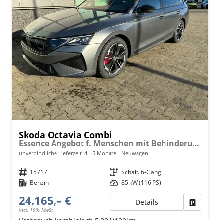
Skoda Octavia Combi
Essence Angebot f. Menschen mit Behinderung ab 50 %! 1.5 TSI 115PS, 2-Zonen-Climatronic, Parksensoren hinten, Radio 10"/Bluetooth/DAB, Tempomat, LED-Scheinwerfer, M-Lederlenkrad, Dachreling, 8x Airbags
unverbindliche Lieferzeit: 4 - 5 Monate
Neuwagen
Fahrzeugnr.
15717
Getriebe
Schalt. 6-Gang
Kraftstoff
Benzin
Leistung
85 kW (116 PS)
24.165,– €
Details
Fahrzeu
incl. 19% MwSt.