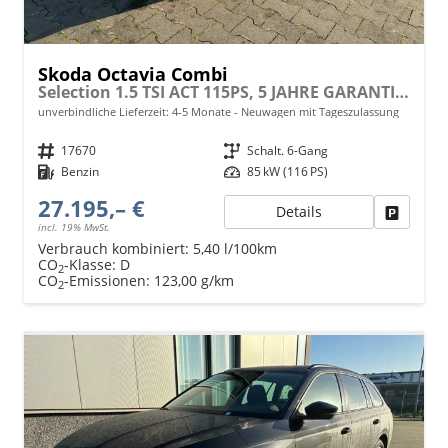
Skoda Octavia Combi
Selection 1.5 TSI ACT 115PS, 5 JAHRE GARANTIE, 16" ALUFELGEN, Climatronic, Parksensoren vo/hi, Rückfahrkamera, Virtual Cockpit 10", Sitzheizung, LED-Scheinwerfer, Radio 10" + Wireless Smartlink, Tempomat, Lederlenkrad, Dachreling
unverbindliche Lieferzeit: 4-5 Monate
Neuwagen mit Tageszulassung
Fahrzeugnr.
17670
Getriebe
Schalt. 6-Gang
Kraftstoff
Benzin
Leistung
85 kW (116 PS)
27.195,– €
Details
Fahrzeu
incl. 19% MwSt.
Verbrauch kombiniert:
5,40 l/100km
CO
-Klasse:
D
2
CO
-Emissionen:
123,00 g/km
2