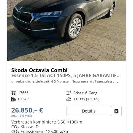
Skoda Octavia Combi
Essence 1.5 TSI ACT 150PS, 5 JAHRE GARANTIE, Climatronic, Parksensoren hinten, Sitzheizung, LED-Scheinwerfer, Radio 10" + Wireless Smartlink, Tempomat, Lederlenkrad, Dachreling
unverbindliche Lieferzeit: 4-5 Monate
Neuwagen mit Tageszulassung
Fahrzeugnr.
17666
Getriebe
Schalt. 6-Gang
Kraftstoff
Benzin
Leistung
110 kW (150 PS)
26.850,– €
Details
Fahrzeu
incl. 19% MwSt.
Verbrauch kombiniert:
5,50 l/100km
CO
-Klasse:
D
2
CO
-Emissionen:
125,00 g/km
2