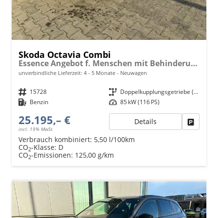
Skoda Octavia Combi
Essence Angebot f. Menschen mit Behinderung ab 50 %! 1.5 TSI Mild-Hybrid 115PS DSG/AUTOMATIK, 2-Zonen-Climatronic, Parksensoren hinten, Radio 10"/Bluetooth/DAB, Tempomat, LED-Scheinwerfer, M-Lederlenkrad, Dachreling, 8x Airbags
unverbindliche Lieferzeit: 4 - 5 Monate
Neuwagen
Fahrzeugnr.
15728
Getriebe
Doppelkupplungsgetriebe (DSG)
Kraftstoff
Benzin
Leistung
85 kW (116 PS)
25.195,– €
Details
Fahrzeu
incl. 19% MwSt.
Verbrauch kombiniert:
5,50 l/100km
CO
-Klasse:
D
2
CO
-Emissionen:
125,00 g/km
2