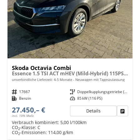
Skoda Octavia Combi
Essence 1.5 TSI ACT mHEV (Mild-Hybrid) 115PS DSG/AUTOMATIK, 5 JAHRE GARANTIE, Climatronic, Parksensoren hinten, Sitzheizung, LED-Scheinwerfer, Radio 10" + Wireless Smartlink, Tempomat, Lederlenkrad, Dachreling
unverbindliche Lieferzeit: 4-5 Monate
Neuwagen mit Tageszulassung
Fahrzeugnr.
17667
Getriebe
Doppelkupplungsgetriebe (DSG)
Kraftstoff
Benzin
Leistung
85 kW (116 PS)
27.450,– €
Details
Fahrzeu
incl. 19% MwSt.
Verbrauch kombiniert:
5,00 l/100km
CO
-Klasse:
C
2
CO
-Emissionen:
114,00 g/km
2