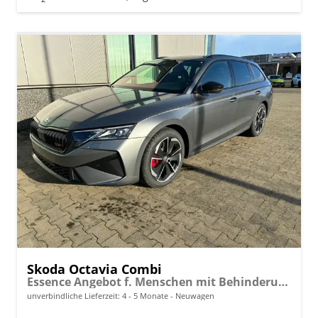
Skoda Octavia Combi
Essence Angebot f. Menschen mit Behinderung ab 50 %! 1.5 TSI Mild-Hybrid 150PS DSG/AUTOMATIK, 2-Zonen-Climatronic, Parksensoren hinten, Radio 10"/Bluetooth/DAB, Tempomat, LED-Scheinwerfer, M-Lederlenkrad, Dachreling, 8x Airbags
unverbindliche Lieferzeit: 4 - 5 Monate
Neuwagen