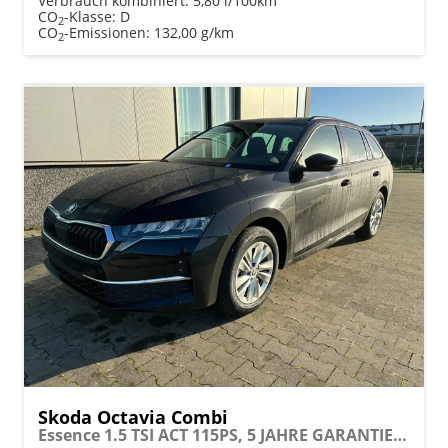
Verbrauch kombiniert:
5,80 l/100km
CO
-Klasse:
D
2
CO
-Emissionen:
132,00 g/km
2
Skoda Octavia Combi
Essence 1.5 TSI ACT 115PS, 5 JAHRE GARANTIE, Climatronic, Parksensoren hinten, Sitzheizung, LED-Scheinwerfer, Radio 10" + Wireless Smartlink, Tempomat, Lederlenkrad, Dachreling