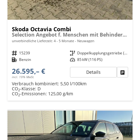
Skoda Octavia Combi
Selection Angebot f. Menschen mit Behinderung ab 50 %! 1.5 TSI Mild-Hybrid 115PS DSG/AUTOMATIK, 16" Alufelgen, Climatronic, LED-Scheinwerfer, Parksensoren hinten, Radio 10" + Wireless Smartlink, Tempomat, Multifunktions-Lederlenkrad, Dachreling
unverbindliche Lieferzeit: 4 - 5 Monate
Neuwagen
Fahrzeugnr.
15239
Getriebe
Doppelkupplungsgetriebe (DSG)
Kraftstoff
Benzin
Leistung
85 kW (116 PS)
26.595,– €
Details
Fahrzeu
incl. 19% MwSt.
Verbrauch kombiniert:
5,50 l/100km
CO
-Klasse:
D
2
CO
-Emissionen:
125,00 g/km
2