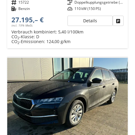
Fahrzeugnr.
15722
Getriebe
Doppelkupplungsgetriebe (DSG)
Kraftstoff
Benzin
Leistung
110 kW (150 PS)
27.195,– €
Details
Fahrzeu
incl. 19% MwSt.
Verbrauch kombiniert:
5,40 l/100km
CO
-Klasse:
D
2
CO
-Emissionen:
124,00 g/km
2