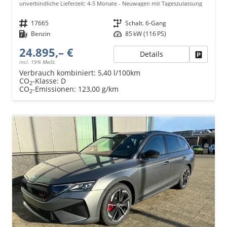
unverbindliche Lieferzeit: 4-5 Monate
Neuwagen mit Tageszulassung
Fahrzeugnr.
17665
Getriebe
Schalt. 6-Gang
Kraftstoff
Benzin
Leistung
85 kW (116 PS)
24.895,– €
Details
Fahrzeu
incl. 19% MwSt.
Verbrauch kombiniert:
5,40 l/100km
CO
-Klasse:
D
2
CO
-Emissionen:
123,00 g/km
2