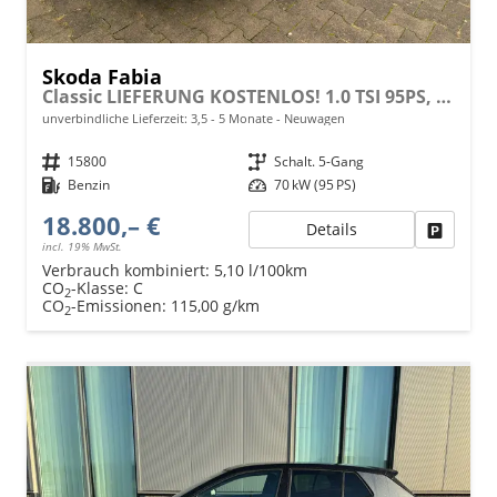
Skoda Fabia
Classic LIEFERUNG KOSTENLOS! 1.0 TSI 95PS, 15" ALU, LED-Scheinwerfer, M-Lederlenkrad, Nebelscheinwerfer, Parksensoren vorne + hinten, Rückfahrkamera, Sitzheizung, Tempomat, Klimaanlage, Infotainment 8"+Wireless SmartLink, Fußmatten, Mittelarmlehne
unverbindliche Lieferzeit: 3,5 - 5 Monate
Neuwagen
Fahrzeugnr.
15800
Getriebe
Schalt. 5-Gang
Kraftstoff
Benzin
Leistung
70 kW (95 PS)
18.800,– €
Details
Fahrzeu
incl. 19% MwSt.
Verbrauch kombiniert:
5,10 l/100km
CO
-Klasse:
C
2
CO
-Emissionen:
115,00 g/km
2