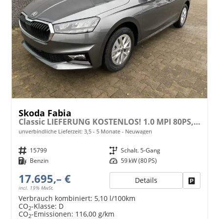
Skoda Fabia
Classic LIEFERUNG KOSTENLOS! 1.0 MPI 80PS, 15" ALU, LED-Scheinwerfer, M-Lederlenkrad, Nebelscheinwerfer, Parksensoren vorn + hinten, Rückfahrkamera, Sitzheizung, Tempomat, Klimaanlage, Infotainment 8"+Wireless SmartLink, Fußmatten, Mittelarmlehne vorne
unverbindliche Lieferzeit: 3,5 - 5 Monate
Neuwagen
Fahrzeugnr.
15799
Getriebe
Schalt. 5-Gang
Kraftstoff
Benzin
Leistung
59 kW (80 PS)
17.695,– €
Details
Fahrzeu
incl. 19% MwSt.
Verbrauch kombiniert:
5,10 l/100km
CO
-Klasse:
D
2
CO
-Emissionen:
116,00 g/km
2