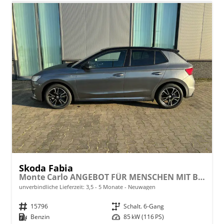
Skoda Fabia
Monte Carlo ANGEBOT FÜR MENSCHEN MIT BEHINDERUNG AB 50%! 1.0 TSI 116PS, 16" Alu, METALLIC/Dach Schwarz, Bi-LED-Scheinwerfer, Parksensoren vo/hi, Rückfahrkamera, Kessy, Climatronic, SunSet, Sport-M-Lederlenkrad beheizt, Infotainment 8", Smart Link, NSW, Sitzheizung,
unverbindliche Lieferzeit: 3,5 - 5 Monate
Neuwagen
Fahrzeugnr.
15796
Getriebe
Schalt. 6-Gang
Kraftstoff
Benzin
Leistung
85 kW (116 PS)