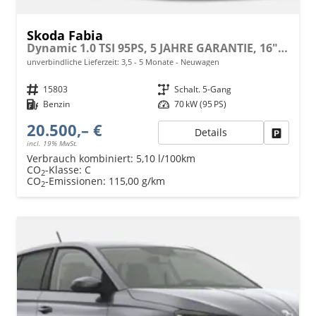
Skoda Fabia
Dynamic 1.0 TSI 95PS, 5 JAHRE GARANTIE, 16" ALU schwarz, Sportfahrwerk, SunSet, Parksensoren vo/hi, Kamera, Kessy, Alarm, Toter-Winkel, Virtual Cockpit 10", LED-Scheinwerfer, M-Lederlenkrad beheizt, NSW Sitzheizung, Tempomat, Climatronic, Radio 8"+Smartlink
unverbindliche Lieferzeit: 3,5 - 5 Monate
Neuwagen
Fahrzeugnr.
15803
Getriebe
Schalt. 5-Gang
Kraftstoff
Benzin
Leistung
70 kW (95 PS)
20.500,– €
Details
Fahrzeu
incl. 19% MwSt.
Verbrauch kombiniert:
5,10 l/100km
CO
-Klasse:
C
2
CO
-Emissionen:
115,00 g/km
2