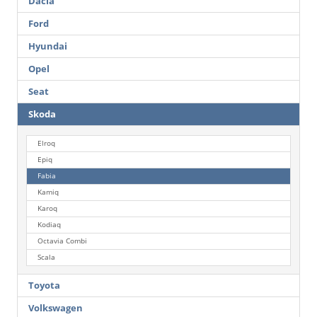
Dacia
Ford
Hyundai
Opel
Seat
Skoda
Elroq
Epiq
Fabia
Kamiq
Karoq
Kodiaq
Octavia Combi
Scala
Toyota
Volkswagen