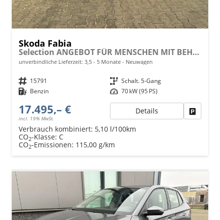
Skoda Fabia
Selection ANGEBOT FÜR MENSCHEN MIT BEHINDERUNG AB 50%! 1.0 TSI 95PS, LED-Scheinwerfer, M-Lederlenkrad, Nebelscheinwerfer, Parksensoren hinten, Sitzheizung, Tempomat, Klimaanlage, Infotainment 8", Fußmatten, 4fach elektr. Fensterheber, Mittelarmlehne vorne
unverbindliche Lieferzeit: 3,5 - 5 Monate
Neuwagen
Fahrzeugnr.
15791
Getriebe
Schalt. 5-Gang
Kraftstoff
Benzin
Leistung
70 kW (95 PS)
17.495,– €
Details
Fahrzeu
incl. 19% MwSt.
Verbrauch kombiniert:
5,10 l/100km
CO
-Klasse:
C
2
CO
-Emissionen:
115,00 g/km
2