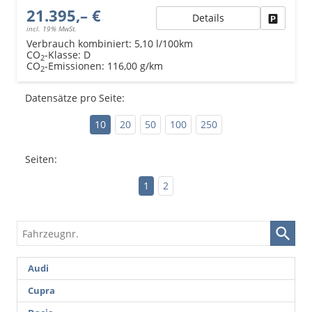
21.395,– €
Details
Fahrzeu
incl. 19% MwSt.
Verbrauch kombiniert:
5,10 l/100km
CO
-Klasse:
D
2
CO
-Emissionen:
116,00 g/km
2
Datensätze pro Seite:
10
20
50
100
250
Seiten:
1
2
Fahrzeugnr.
Audi
Cupra