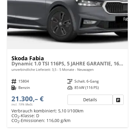
Skoda Fabia
Dynamic 1.0 TSI 116PS, 5 JAHRE GARANTIE, 16" ALU schwarz, Sportfahrwerk, SunSet, Parksensoren vo/hi, Kamera, Kessy, Alarm, Toter-Winkel, Virtual Cockpit 10", LED-Scheinwerfer, M-Lederlenkrad beheizt, NSW Sitzheizung, Tempomat, Climatronic, Radio 8"+Smartlink
unverbindliche Lieferzeit: 3,5 - 5 Monate
Neuwagen
Fahrzeugnr.
15804
Getriebe
Schalt. 6-Gang
Kraftstoff
Benzin
Leistung
85 kW (116 PS)
21.300,– €
Details
Fahrzeu
incl. 19% MwSt.
Verbrauch kombiniert:
5,10 l/100km
CO
-Klasse:
D
2
CO
-Emissionen:
116,00 g/km
2