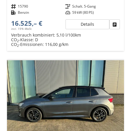
Fahrzeugnr.
15790
Getriebe
Schalt. 5-Gang
Kraftstoff
Benzin
Leistung
59 kW (80 PS)
16.525,– €
Details
Fahrzeu
incl. 19% MwSt.
Verbrauch kombiniert:
5,10 l/100km
CO
-Klasse:
D
2
CO
-Emissionen:
116,00 g/km
2