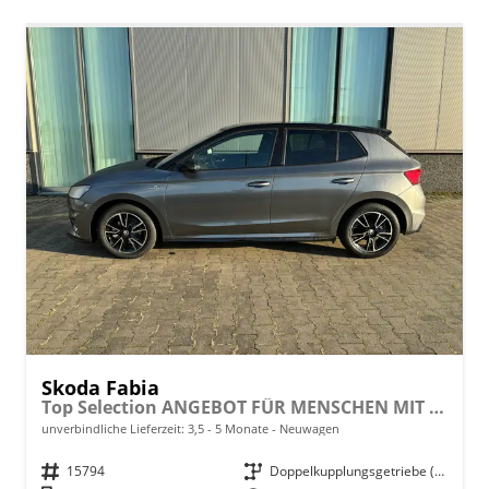
Skoda Fabia
Top Selection ANGEBOT FÜR MENSCHEN MIT BEHINDERUNG AB 50%! 1.0 TSI 116PS DSG/AUTOMATIK, 15" Alu, Climatronic, SunSet, Multifunktions-Lederlenkrad beheizt, Infotainment 8", Smart Link, LED-Scheinwerfer, Nebelscheinwerfer, Parksensoren hinten, Sitzheizung, Tempomat
unverbindliche Lieferzeit: 3,5 - 5 Monate
Neuwagen
Fahrzeugnr.
15794
Getriebe
Doppelkupplungsgetriebe (DSG)