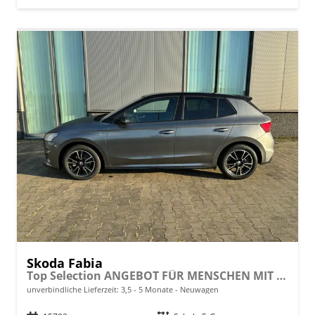
Skoda Fabia
Top Selection ANGEBOT FÜR MENSCHEN MIT BEHINDERUNG AB 50%! 1.0 TSI 95PS, 15" Alu, Climatronic, SunSet, Multifunktions-Lederlenkrad beheizt, Infotainment 8", Smart Link, LED-Scheinwerfer, Nebelscheinwerfer, Parksensoren hinten, Sitzheizung, Tempomat, Fußmatten
unverbindliche Lieferzeit: 3,5 - 5 Monate
Neuwagen