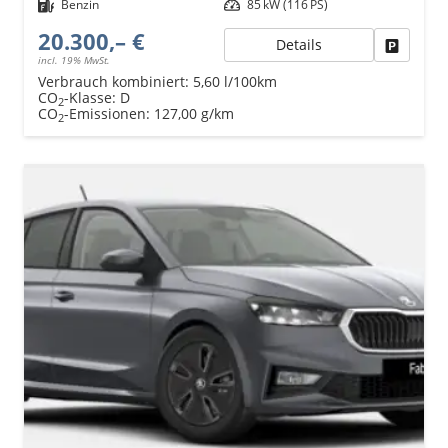
Kraftstoff
Benzin
Leistung
85 kW (116 PS)
20.300,– €
Details
Fahrzeu
incl. 19% MwSt.
Verbrauch kombiniert:
5,60 l/100km
CO
-Klasse:
D
2
CO
-Emissionen:
127,00 g/km
2