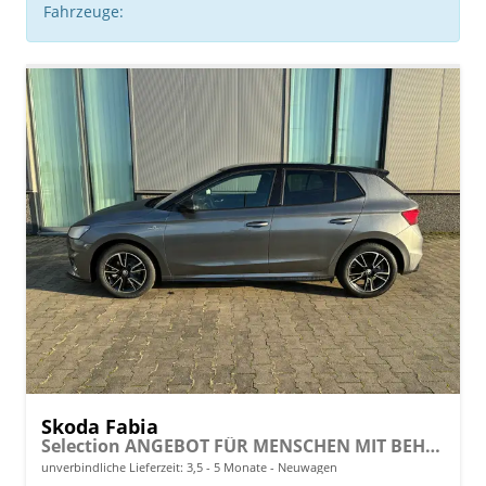
Fahrzeuge:
Skoda Fabia
Selection ANGEBOT FÜR MENSCHEN MIT BEHINDERUNG AB 50%! LIEFERUNG KOSTENLOS! 1.0 MPI 80PS, LED-Scheinwerfer, M-Lederlenkrad, Nebelscheinwerfer, Parksensoren hinten, Sitzheizung, Tempomat, Klimaanlage, Infotainment 8", Fußmatten, 4fach elektr. Fensterheber
unverbindliche Lieferzeit: 3,5 - 5 Monate
Neuwagen