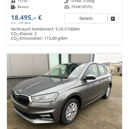
Fahrzeugnr.
15792
Getriebe
Schalt. 5-Gang
Kraftstoff
Benzin
Leistung
70 kW (95 PS)
18.495,– €
Details
Fahrzeu
incl. 19% MwSt.
Verbrauch kombiniert:
5,10 l/100km
CO
-Klasse:
C
2
CO
-Emissionen:
115,00 g/km
2