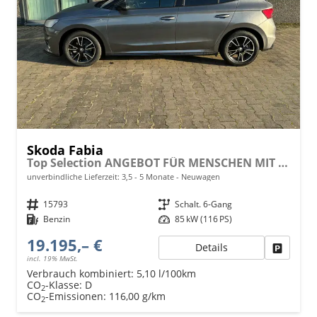
Skoda Fabia
Top Selection ANGEBOT FÜR MENSCHEN MIT BEHINDERUNG AB 50%! 1.0 TSI 116PS, 15" Alu, Climatronic, SunSet, Multifunktions-Lederlenkrad beheizt, Infotainment 8", Smart Link, LED-Scheinwerfer, Nebelscheinwerfer, Parksensoren hinten, Sitzheizung, Tempomat, Fußmatten
unverbindliche Lieferzeit: 3,5 - 5 Monate
Neuwagen
Fahrzeugnr.
15793
Getriebe
Schalt. 6-Gang
Kraftstoff
Benzin
Leistung
85 kW (116 PS)
19.195,– €
Details
Fahrzeu
incl. 19% MwSt.
Verbrauch kombiniert:
5,10 l/100km
CO
-Klasse:
D
2
CO
-Emissionen:
116,00 g/km
2