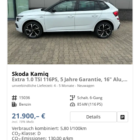
Skoda Kamiq
Extra 1.0 TSI 116PS, 5 Jahre Garantie, 16" Alu, Climatronic, Radio 8" + SmartLink, Parksensoren hinten, Rückfahrkamera, Sitzheizung, SunSet, Tempomat, Armlehne, NSW, LED-Scheinwerfer, Dachreling, Virtual Cockpit, Reserverad, M-Lederlenkrad, Easy Start
unverbindliche Lieferzeit: 4 - 5 Monate
Neuwagen
Fahrzeugnr.
15036
Getriebe
Schalt. 6-Gang
Kraftstoff
Benzin
Leistung
85 kW (116 PS)
21.900,– €
Details
Fahrzeu
incl. 19% MwSt.
Verbrauch kombiniert:
5,80 l/100km
CO
-Klasse:
D
2
CO
-Emissionen:
130,00 g/km
2