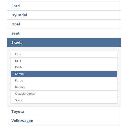
Ford
Hyundai
Opel
Seat
Skoda
Elroq
Epiq
Fabia
Kamiq
Karoq
Kodiaq
Octavia Combi
Scala
Toyota
Volkswagen