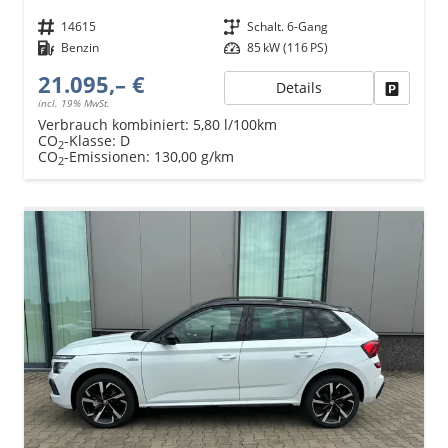
Fahrzeugnr.
14615
Getriebe
Schalt. 6-Gang
Kraftstoff
Benzin
Leistung
85 kW (116 PS)
21.095,– €
Details
Fahrzeu
incl. 19% MwSt.
Verbrauch kombiniert:
5,80 l/100km
CO
-Klasse:
D
2
CO
-Emissionen:
130,00 g/km
2