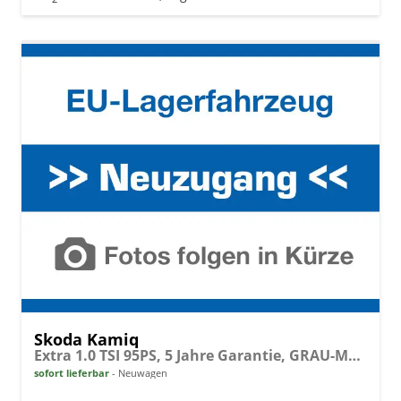
Skoda Kamiq
Extra 1.0 TSI 95PS, 5 Jahre Garantie, GRAU-METALLIC, 16" Alu, Climatronic, Radio 8" + SmartLink, Parksensoren hinten, Rückfahrkamera, Sitzheizung, SunSet, Tempomat, Armlehne, NSW, LED-Scheinwerfer, Dachreling,Virtual Cockpit, Reserverad, M-Lederlenkrad BEHEIZT
sofort lieferbar
Neuwagen