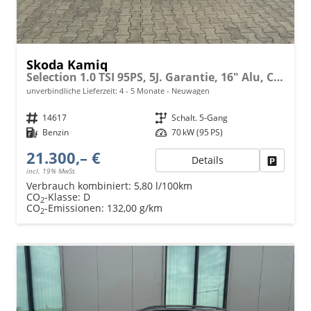
Skoda Kamiq
Selection 1.0 TSI 95PS, 5J. Garantie, 16" Alu, Climatronic, Winterpaket, Parksensoren hinten, Nebelscheinwerfer, Tempomat, M-Lederlenkrad, Radio 8" + Wireless Smartlink, LED-Scheinwerfer, Virtual Cockpit
unverbindliche Lieferzeit: 4 - 5 Monate
Neuwagen
Fahrzeugnr.
14617
Getriebe
Schalt. 5-Gang
Kraftstoff
Benzin
Leistung
70 kW (95 PS)
21.300,– €
Details
Fahrzeu
incl. 19% MwSt.
Verbrauch kombiniert:
5,80 l/100km
CO
-Klasse:
D
2
CO
-Emissionen:
132,00 g/km
2