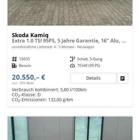
Skoda Kamiq
Extra 1.0 TSI 95PS, 5 Jahre Garantie, 16" Alu, Climatronic, Radio 8" + SmartLink, Parksensoren hinten, Rückfahrkamera, Sitzheizung, SunSet, Tempomat, Armlehne, NSW, LED-Scheinwerfer, Dachreling, Virtual Cockpit, Reserverad, M-Lederlenkrad, Easy Start
unverbindliche Lieferzeit: 4 - 5 Monate
Neuwagen
Fahrzeugnr.
15035
Getriebe
Schalt. 5-Gang
Kraftstoff
Benzin
Leistung
70 kW (95 PS)
20.550,– €
Details
Fahrzeu
incl. 19% MwSt.
Verbrauch kombiniert:
5,80 l/100km
CO
-Klasse:
D
2
CO
-Emissionen:
132,00 g/km
2