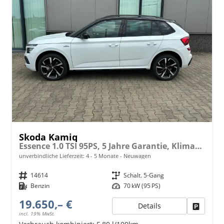
Skoda Kamiq
Essence 1.0 TSI 95PS, 5 Jahre Garantie, Klimaanlage, Radio 8"/Bluetooth, Parksensoren hinten, LED-Scheinwerfer, Dachreling, Virtual Cockpit
unverbindliche Lieferzeit: 4 - 5 Monate
Neuwagen
Fahrzeugnr.
14614
Getriebe
Schalt. 5-Gang
Kraftstoff
Benzin
Leistung
70 kW (95 PS)
19.650,– €
Details
Fahrzeu
incl. 19% MwSt.