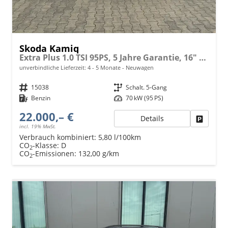
Skoda Kamiq
Extra Plus 1.0 TSI 95PS, 5 Jahre Garantie, 16" Alu, Kessy, Alarm, Parksensoren vo/hi, Rückfahrkamera, Climatronic, Radio 8" + SmartLink, Sitzheizung, Tempomat, M-Lederlenkrad beheizt, Armlehne, NSW, SunSet, Virtual Cockpit
unverbindliche Lieferzeit: 4 - 5 Monate
Neuwagen
Fahrzeugnr.
15038
Getriebe
Schalt. 5-Gang
Kraftstoff
Benzin
Leistung
70 kW (95 PS)
22.000,– €
Details
Fahrzeu
incl. 19% MwSt.
Verbrauch kombiniert:
5,80 l/100km
CO
-Klasse:
D
2
CO
-Emissionen:
132,00 g/km
2