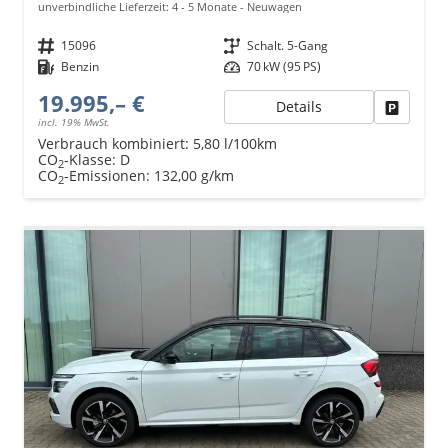
unverbindliche Lieferzeit: 4 - 5 Monate
Neuwagen
Fahrzeugnr.
15096
Getriebe
Schalt. 5-Gang
Kraftstoff
Benzin
Leistung
70 kW (95 PS)
19.995,– €
Details
Fahrzeu
incl. 19% MwSt.
Verbrauch kombiniert:
5,80 l/100km
CO
-Klasse:
D
2
CO
-Emissionen:
132,00 g/km
2