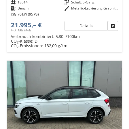
Fahrzeugnr.
18514
Getriebe
Schalt. 5-Gang
Kraftstoff
Benzin
Außenfarbe
Metallic-Lackierung Graphit-Grau
Leistung
70 kW (95 PS)
21.995,– €
Details
Fahrzeu
incl. 19% MwSt.
Verbrauch kombiniert:
5,80 l/100km
CO
-Klasse:
D
2
CO
-Emissionen:
132,00 g/km
2