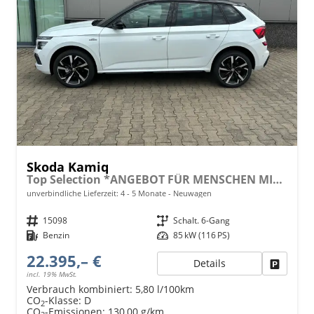
Skoda Kamiq
Top Selection *ANGEBOT FÜR MENSCHEN MIT BEHINDERUNG AB 50%! 1.0 TSI 115PS, 16"-Leichtmetallräder, Climatronic, Sitzheizung, Parksensoren hinten, SunSet, LED-Scheinwerfer, Tempomat, Infotainment 8", SmartLink (Navi-Funktion über Smartphone), M-Lederlenkrad beheizt, V
unverbindliche Lieferzeit: 4 - 5 Monate
Neuwagen
Fahrzeugnr.
15098
Getriebe
Schalt. 6-Gang
Kraftstoff
Benzin
Leistung
85 kW (116 PS)
22.395,– €
Details
Fahrzeu
incl. 19% MwSt.
Verbrauch kombiniert:
5,80 l/100km
CO
-Klasse:
D
2
CO
-Emissionen:
130,00 g/km