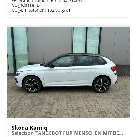
Verbrauch kombiniert:
5,80 l/100km
CO
-Klasse:
D
2
CO
-Emissionen:
132,00 g/km
2
Skoda Kamiq
Selection *ANGEBOT FÜR MENSCHEN MIT BEHINDERUNG AB 50%! 1.0 TSI 95PS, Klimaanlage, Sitzheizung, Parksensoren hinten, LED-Scheinwerfer, Tempomat, Infotainment 8", Virtual Cockpit Nebelscheinwerfer, Dachreling