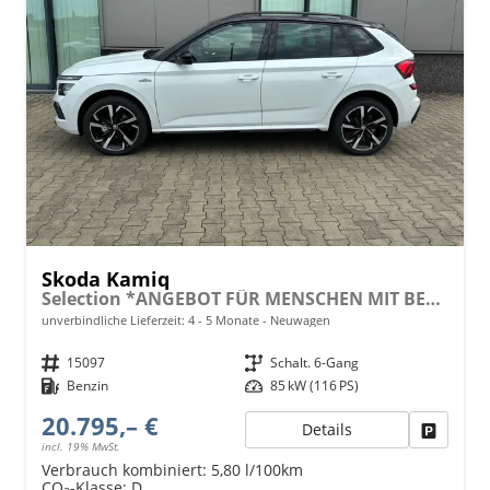
Skoda Kamiq
Selection *ANGEBOT FÜR MENSCHEN MIT BEHINDERUNG AB 50%! 1.0 TSI 115PS, Klimaanlage, Sitzheizung, Parksensoren hinten, LED-Scheinwerfer, Tempomat, Infotainment 8", Virtual Cockpit Nebelscheinwerfer, Dachreling
unverbindliche Lieferzeit: 4 - 5 Monate
Neuwagen
Fahrzeugnr.
15097
Getriebe
Schalt. 6-Gang
Kraftstoff
Benzin
Leistung
85 kW (116 PS)
20.795,– €
Details
Fahrzeu
incl. 19% MwSt.
Verbrauch kombiniert:
5,80 l/100km
CO
-Klasse:
D