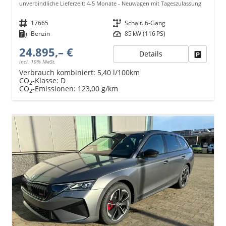
unverbindliche Lieferzeit: 4-5 Monate
Neuwagen mit Tageszulassung
Fahrzeugnr.
17665
Getriebe
Schalt. 6-Gang
Kraftstoff
Benzin
Leistung
85 kW (116 PS)
24.895,– €
Details
Fahrzeu
incl. 19% MwSt.
Verbrauch kombiniert:
5,40 l/100km
CO
-Klasse:
D
2
CO
-Emissionen:
123,00 g/km
2