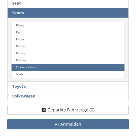
Seat
Skoda
Elroq
Epiq
Fabia
Kamiq
Karoq
Kodiaq
Octavia Combi
Scala
Toyota
Volkswagen
Geparkte Fahrzeuge (
0
)
Anmelden