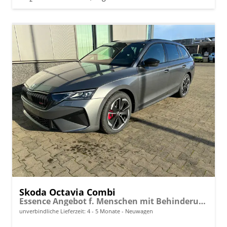
Skoda Octavia Combi
Essence Angebot f. Menschen mit Behinderung ab 50 %! 1.5 TSI Mild-Hybrid 150PS DSG/AUTOMATIK, 2-Zonen-Climatronic, Parksensoren hinten, Radio 10"/Bluetooth/DAB, Tempomat, LED-Scheinwerfer, M-Lederlenkrad, Dachreling, 8x Airbags
unverbindliche Lieferzeit: 4 - 5 Monate
Neuwagen