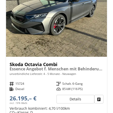
Skoda Octavia Combi
Essence Angebot f. Menschen mit Behinderung ab 50 %! 2.0 TDI 115PS, 2-Zonen-Climatronic, Parksensoren hinten, Radio 10"/Bluetooth/DAB, Tempomat, LED-Scheinwerfer, M-Lederlenkrad, Dachreling, 8x Airbags
unverbindliche Lieferzeit: 4 - 5 Monate
Neuwagen
Fahrzeugnr.
15724
Getriebe
Schalt. 6-Gang
Kraftstoff
Diesel
Leistung
85 kW (116 PS)
26.195,– €
Details
Fahrzeu
incl. 19% MwSt.
Verbrauch kombiniert:
4,70 l/100km
CO
-Klasse:
D