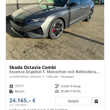
Skoda Octavia Combi
Essence Angebot f. Menschen mit Behinderung ab 50 %! 1.5 TSI 115PS, 2-Zonen-Climatronic, Parksensoren hinten, Radio 10"/Bluetooth/DAB, Tempomat, LED-Scheinwerfer, M-Lederlenkrad, Dachreling, 8x Airbags
unverbindliche Lieferzeit: 4 - 5 Monate
Neuwagen
Fahrzeugnr.
15717
Getriebe
Schalt. 6-Gang
Kraftstoff
Benzin
Leistung
85 kW (116 PS)
24.165,– €
Details
Fahrzeu
incl. 19% MwSt.