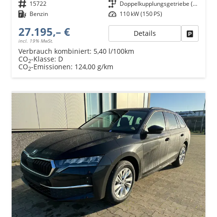
Fahrzeugnr.
15722
Getriebe
Doppelkupplungsgetriebe (DSG)
Kraftstoff
Benzin
Leistung
110 kW (150 PS)
27.195,– €
Details
Fahrzeu
incl. 19% MwSt.
Verbrauch kombiniert:
5,40 l/100km
CO
-Klasse:
D
2
CO
-Emissionen:
124,00 g/km
2