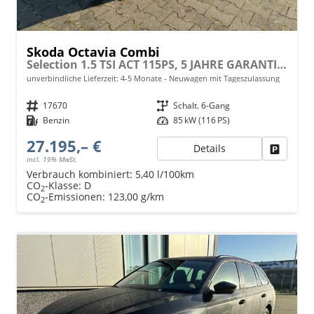
Skoda Octavia Combi
Selection 1.5 TSI ACT 115PS, 5 JAHRE GARANTIE, 16" ALUFELGEN, Climatronic, Parksensoren vo/hi, Rückfahrkamera, Virtual Cockpit 10", Sitzheizung, LED-Scheinwerfer, Radio 10" + Wireless Smartlink, Tempomat, Lederlenkrad, Dachreling
unverbindliche Lieferzeit: 4-5 Monate
Neuwagen mit Tageszulassung
Fahrzeugnr.
17670
Getriebe
Schalt. 6-Gang
Kraftstoff
Benzin
Leistung
85 kW (116 PS)
27.195,– €
Details
Fahrzeu
incl. 19% MwSt.
Verbrauch kombiniert:
5,40 l/100km
CO
-Klasse:
D
2
CO
-Emissionen:
123,00 g/km
2