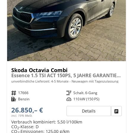
Skoda Octavia Combi
Essence 1.5 TSI ACT 150PS, 5 JAHRE GARANTIE, Climatronic, Parksensoren hinten, Sitzheizung, LED-Scheinwerfer, Radio 10" + Wireless Smartlink, Tempomat, Lederlenkrad, Dachreling
unverbindliche Lieferzeit: 4-5 Monate
Neuwagen mit Tageszulassung
Fahrzeugnr.
17666
Getriebe
Schalt. 6-Gang
Kraftstoff
Benzin
Leistung
110 kW (150 PS)
26.850,– €
Details
Fahrzeu
incl. 19% MwSt.
Verbrauch kombiniert:
5,50 l/100km
CO
-Klasse:
D
2
CO
-Emissionen:
125,00 g/km
2