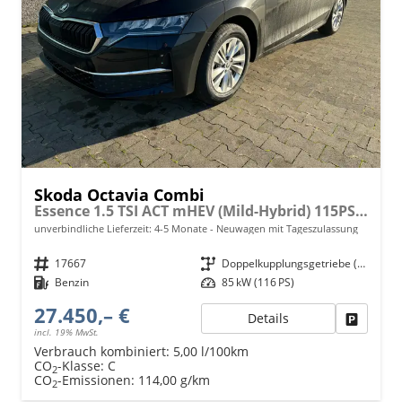
Skoda Octavia Combi
Essence 1.5 TSI ACT mHEV (Mild-Hybrid) 115PS DSG/AUTOMATIK, 5 JAHRE GARANTIE, Climatronic, Parksensoren hinten, Sitzheizung, LED-Scheinwerfer, Radio 10" + Wireless Smartlink, Tempomat, Lederlenkrad, Dachreling
unverbindliche Lieferzeit: 4-5 Monate
Neuwagen mit Tageszulassung
Fahrzeugnr.
17667
Getriebe
Doppelkupplungsgetriebe (DSG)
Kraftstoff
Benzin
Leistung
85 kW (116 PS)
27.450,– €
Details
Fahrzeu
incl. 19% MwSt.
Verbrauch kombiniert:
5,00 l/100km
CO
-Klasse:
C
2
CO
-Emissionen:
114,00 g/km
2