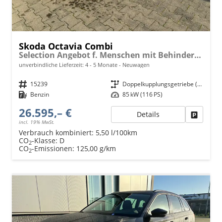
Skoda Octavia Combi
Selection Angebot f. Menschen mit Behinderung ab 50 %! 1.5 TSI Mild-Hybrid 115PS DSG/AUTOMATIK, 16" Alufelgen, Climatronic, LED-Scheinwerfer, Parksensoren hinten, Radio 10" + Wireless Smartlink, Tempomat, Multifunktions-Lederlenkrad, Dachreling
unverbindliche Lieferzeit: 4 - 5 Monate
Neuwagen
Fahrzeugnr.
15239
Getriebe
Doppelkupplungsgetriebe (DSG)
Kraftstoff
Benzin
Leistung
85 kW (116 PS)
26.595,– €
Details
Fahrzeu
incl. 19% MwSt.
Verbrauch kombiniert:
5,50 l/100km
CO
-Klasse:
D
2
CO
-Emissionen:
125,00 g/km
2