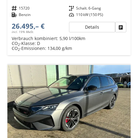
Fahrzeugnr.
15720
Getriebe
Schalt. 6-Gang
Kraftstoff
Benzin
Leistung
110 kW (150 PS)
26.495,– €
Details
Fahrzeu
incl. 19% MwSt.
Verbrauch kombiniert:
5,90 l/100km
CO
-Klasse:
D
2
CO
-Emissionen:
134,00 g/km
2