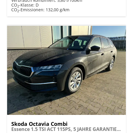
Verbrauch kombiniert:
5,80 l/100km
CO
-Klasse:
D
2
CO
-Emissionen:
132,00 g/km
2
Skoda Octavia Combi
Essence 1.5 TSI ACT 115PS, 5 JAHRE GARANTIE, Climatronic, Parksensoren hinten, Sitzheizung, LED-Scheinwerfer, Radio 10" + Wireless Smartlink, Tempomat, Lederlenkrad, Dachreling