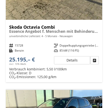
Skoda Octavia Combi
Essence Angebot f. Menschen mit Behinderung ab 50 %! 1.5 TSI Mild-Hybrid 115PS DSG/AUTOMATIK, 2-Zonen-Climatronic, Parksensoren hinten, Radio 10"/Bluetooth/DAB, Tempomat, LED-Scheinwerfer, M-Lederlenkrad, Dachreling, 8x Airbags
unverbindliche Lieferzeit: 4 - 5 Monate
Neuwagen
Fahrzeugnr.
15728
Getriebe
Doppelkupplungsgetriebe (DSG)
Kraftstoff
Benzin
Leistung
85 kW (116 PS)
25.195,– €
Details
Fahrzeu
incl. 19% MwSt.
Verbrauch kombiniert:
5,50 l/100km
CO
-Klasse:
D
2
CO
-Emissionen:
125,00 g/km
2