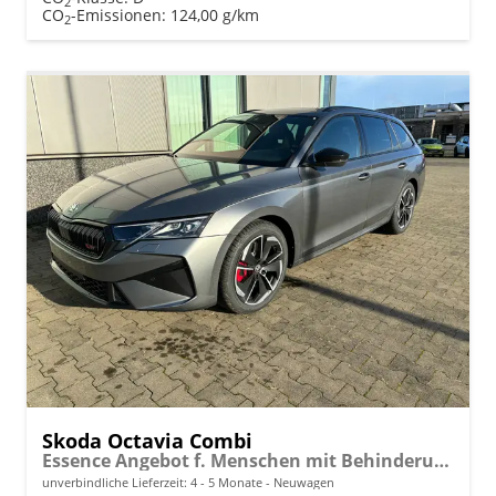
2
CO
-Emissionen:
124,00 g/km
2
Skoda Octavia Combi
Essence Angebot f. Menschen mit Behinderung ab 50 %! 1.5 TSI 150PS, 2-Zonen-Climatronic, Parksensoren hinten, Radio 10"/Bluetooth/DAB, Tempomat, LED-Scheinwerfer, M-Lederlenkrad, Dachreling, 8x Airbags
unverbindliche Lieferzeit: 4 - 5 Monate
Neuwagen