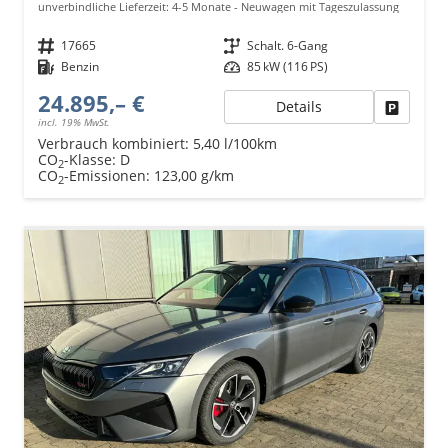
unverbindliche Lieferzeit: 4-5 Monate
Neuwagen mit Tageszulassung
Fahrzeugnr.
17665
Getriebe
Schalt. 6-Gang
Kraftstoff
Benzin
Leistung
85 kW (116 PS)
24.895,– €
Details
Fahrzeu
incl. 19% MwSt.
Verbrauch kombiniert:
5,40 l/100km
CO
-Klasse:
D
2
CO
-Emissionen:
123,00 g/km
2