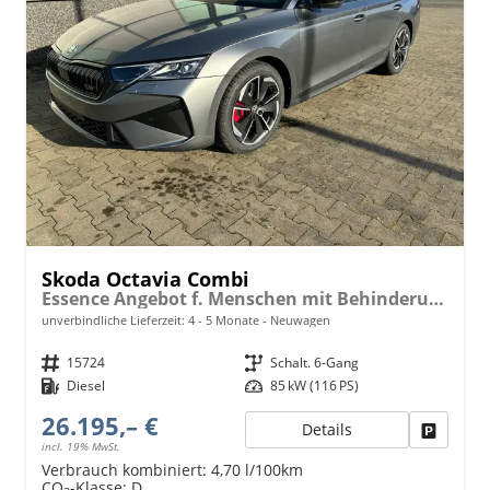
Skoda Octavia Combi
Essence Angebot f. Menschen mit Behinderung ab 50 %! 2.0 TDI 115PS, 2-Zonen-Climatronic, Parksensoren hinten, Radio 10"/Bluetooth/DAB, Tempomat, LED-Scheinwerfer, M-Lederlenkrad, Dachreling, 8x Airbags
unverbindliche Lieferzeit: 4 - 5 Monate
Neuwagen
Fahrzeugnr.
15724
Getriebe
Schalt. 6-Gang
Kraftstoff
Diesel
Leistung
85 kW (116 PS)
26.195,– €
Details
Fahrzeu
incl. 19% MwSt.
Verbrauch kombiniert:
4,70 l/100km
CO
-Klasse:
D