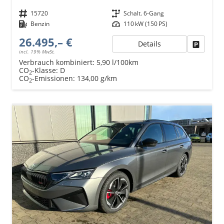
Fahrzeugnr.
15720
Getriebe
Schalt. 6-Gang
Kraftstoff
Benzin
Leistung
110 kW (150 PS)
26.495,– €
Details
Fahrzeu
incl. 19% MwSt.
Verbrauch kombiniert:
5,90 l/100km
CO
-Klasse:
D
2
CO
-Emissionen:
134,00 g/km
2