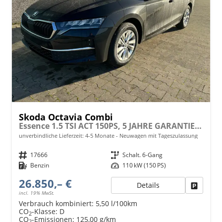
Skoda Octavia Combi
Essence 1.5 TSI ACT 150PS, 5 JAHRE GARANTIE, Climatronic, Parksensoren hinten, Sitzheizung, LED-Scheinwerfer, Radio 10" + Wireless Smartlink, Tempomat, Lederlenkrad, Dachreling
unverbindliche Lieferzeit: 4-5 Monate
Neuwagen mit Tageszulassung
Fahrzeugnr.
17666
Getriebe
Schalt. 6-Gang
Kraftstoff
Benzin
Leistung
110 kW (150 PS)
26.850,– €
Details
Fahrzeu
incl. 19% MwSt.
Verbrauch kombiniert:
5,50 l/100km
CO
-Klasse:
D
2
CO
-Emissionen:
125,00 g/km
2