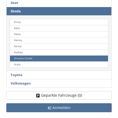
Seat
Skoda
Elroq
Epiq
Fabia
Kamiq
Karoq
Kodiaq
Octavia Combi
Scala
Toyota
Volkswagen
Geparkte Fahrzeuge (
0
)
Anmelden