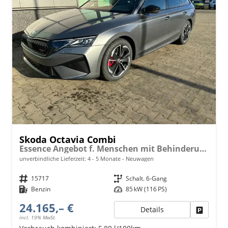
Skoda Octavia Combi
Essence Angebot f. Menschen mit Behinderung ab 50 %! 1.5 TSI 115PS, 2-Zonen-Climatronic, Parksensoren hinten, Radio 10"/Bluetooth/DAB, Tempomat, LED-Scheinwerfer, M-Lederlenkrad, Dachreling, 8x Airbags
unverbindliche Lieferzeit: 4 - 5 Monate
Neuwagen
Fahrzeugnr.
15717
Getriebe
Schalt. 6-Gang
Kraftstoff
Benzin
Leistung
85 kW (116 PS)
24.165,– €
Details
Fahrzeu
incl. 19% MwSt.