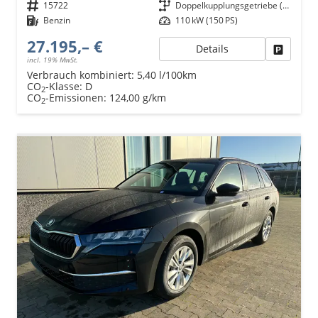
Fahrzeugnr.
15722
Getriebe
Doppelkupplungsgetriebe (DSG)
Kraftstoff
Benzin
Leistung
110 kW (150 PS)
27.195,– €
Details
Fahrzeu
incl. 19% MwSt.
Verbrauch kombiniert:
5,40 l/100km
CO
-Klasse:
D
2
CO
-Emissionen:
124,00 g/km
2