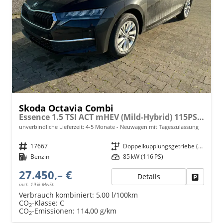
Skoda Octavia Combi
Essence 1.5 TSI ACT mHEV (Mild-Hybrid) 115PS DSG/AUTOMATIK, 5 JAHRE GARANTIE, Climatronic, Parksensoren hinten, Sitzheizung, LED-Scheinwerfer, Radio 10" + Wireless Smartlink, Tempomat, Lederlenkrad, Dachreling
unverbindliche Lieferzeit: 4-5 Monate
Neuwagen mit Tageszulassung
Fahrzeugnr.
17667
Getriebe
Doppelkupplungsgetriebe (DSG)
Kraftstoff
Benzin
Leistung
85 kW (116 PS)
27.450,– €
Details
Fahrzeu
incl. 19% MwSt.
Verbrauch kombiniert:
5,00 l/100km
CO
-Klasse:
C
2
CO
-Emissionen:
114,00 g/km
2