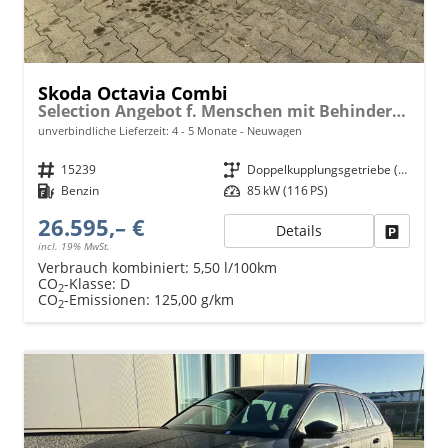
Skoda Octavia Combi
Selection Angebot f. Menschen mit Behinderung ab 50 %! 1.5 TSI Mild-Hybrid 115PS DSG/AUTOMATIK, 16" Alufelgen, Climatronic, LED-Scheinwerfer, Parksensoren hinten, Radio 10" + Wireless Smartlink, Tempomat, Multifunktions-Lederlenkrad, Dachreling
unverbindliche Lieferzeit: 4 - 5 Monate
Neuwagen
Fahrzeugnr.
15239
Getriebe
Doppelkupplungsgetriebe (DSG)
Kraftstoff
Benzin
Leistung
85 kW (116 PS)
26.595,– €
Details
Fahrzeu
incl. 19% MwSt.
Verbrauch kombiniert:
5,50 l/100km
CO
-Klasse:
D
2
CO
-Emissionen:
125,00 g/km
2