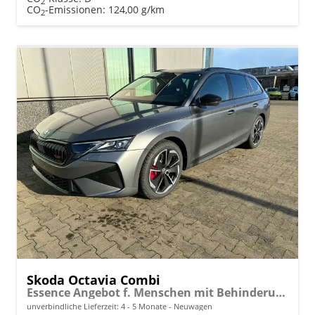
2
CO
-Emissionen:
124,00 g/km
2
Skoda Octavia Combi
Essence Angebot f. Menschen mit Behinderung ab 50 %! 1.5 TSI 150PS, 2-Zonen-Climatronic, Parksensoren hinten, Radio 10"/Bluetooth/DAB, Tempomat, LED-Scheinwerfer, M-Lederlenkrad, Dachreling, 8x Airbags
unverbindliche Lieferzeit: 4 - 5 Monate
Neuwagen