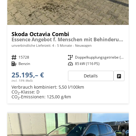
Skoda Octavia Combi
Essence Angebot f. Menschen mit Behinderung ab 50 %! 1.5 TSI Mild-Hybrid 115PS DSG/AUTOMATIK, 2-Zonen-Climatronic, Parksensoren hinten, Radio 10"/Bluetooth/DAB, Tempomat, LED-Scheinwerfer, M-Lederlenkrad, Dachreling, 8x Airbags
unverbindliche Lieferzeit: 4 - 5 Monate
Neuwagen
Fahrzeugnr.
15728
Getriebe
Doppelkupplungsgetriebe (DSG)
Kraftstoff
Benzin
Leistung
85 kW (116 PS)
25.195,– €
Details
Fahrzeu
incl. 19% MwSt.
Verbrauch kombiniert:
5,50 l/100km
CO
-Klasse:
D
2
CO
-Emissionen:
125,00 g/km
2