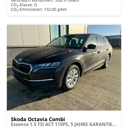
Verbrauch kombiniert:
5,80 l/100km
CO
-Klasse:
D
2
CO
-Emissionen:
132,00 g/km
2
Skoda Octavia Combi
Essence 1.5 TSI ACT 115PS, 5 JAHRE GARANTIE, Climatronic, Parksensoren hinten, Sitzheizung, LED-Scheinwerfer, Radio 10" + Wireless Smartlink, Tempomat, Lederlenkrad, Dachreling