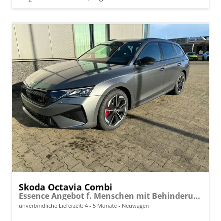
Skoda Octavia Combi
Essence Angebot f. Menschen mit Behinderung ab 50 %! 1.5 TSI Mild-Hybrid 150PS DSG/AUTOMATIK, 2-Zonen-Climatronic, Parksensoren hinten, Radio 10"/Bluetooth/DAB, Tempomat, LED-Scheinwerfer, M-Lederlenkrad, Dachreling, 8x Airbags
unverbindliche Lieferzeit: 4 - 5 Monate
Neuwagen