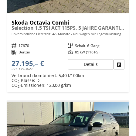
Skoda Octavia Combi
Selection 1.5 TSI ACT 115PS, 5 JAHRE GARANTIE, 16" ALUFELGEN, Climatronic, Parksensoren vo/hi, Rückfahrkamera, Virtual Cockpit 10", Sitzheizung, LED-Scheinwerfer, Radio 10" + Wireless Smartlink, Tempomat, Lederlenkrad, Dachreling
unverbindliche Lieferzeit: 4-5 Monate
Neuwagen mit Tageszulassung
Fahrzeugnr.
17670
Getriebe
Schalt. 6-Gang
Kraftstoff
Benzin
Leistung
85 kW (116 PS)
27.195,– €
Details
Fahrzeu
incl. 19% MwSt.
Verbrauch kombiniert:
5,40 l/100km
CO
-Klasse:
D
2
CO
-Emissionen:
123,00 g/km
2