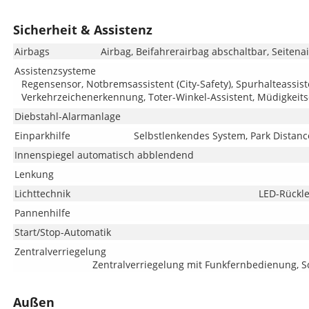
Sicherheit & Assistenz
Airbags
Airbag, Beifahrerairbag abschaltbar, Seitena
Assistenzsysteme
Regensensor, Notbremsassistent (City-Safety), Spurhalteassis
Verkehrzeichenerkennung, Toter-Winkel-Assistent, Müdigkeit
Diebstahl-Alarmanlage
Einparkhilfe
Selbstlenkendes System, Park Distance
Innenspiegel automatisch abblendend
Lenkung
Lichttechnik
LED-Rückle
Pannenhilfe
Start/Stop-Automatik
Zentralverriegelung
Zentralverriegelung mit Funkfernbedienung, Sc
Außen