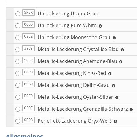
Unilackierung Urano-Grau
5K5K
Unilackierung Pure-White
0Q0Q
Unilackierung Moonstone-Grau
C2C2
Metallic-Lackierung Crystal-Ice-Blau
3Y3Y
Metallic-Lackierung Anemone-Blau
5R5R
Metallic-Lackierung Kings-Red
P8P8
Metallic-Lackierung Delfin-Grau
B0B0
Metallic-Lackierung Oyster-Silber
F0F0
Metallic-Lackierung Grenadilla-Schwarz
0E0E
Perleffekt-Lackierung Oryx-Weiß
0R0R
Allgemeines