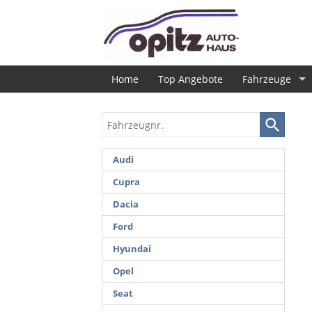
Home
Top Angebote
Fahrzeuge
Fahrzeugnr.
Audi
Cupra
Dacia
Ford
Hyundai
Opel
Seat