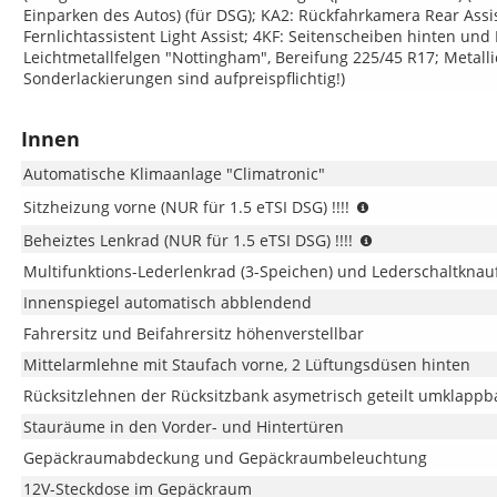
(PLUG-
Einparken des Autos) (für DSG); KA2: Rückfahrkamera Rear Assis
In-
Fernlichtassistent Light Assist; 4KF: Seitenscheiben hinten und
Hybrid)
Leichtmetallfelgen "Nottingham", Bereifung 225/45 R17; Metalli
Sonderlackierungen sind aufpreispflichtig!)
Innen
Automatische Klimaanlage "Climatronic"
(NUR
Sitzheizung vorne (NUR für 1.5 eTSI DSG) !!!!
für
(NUR
Beheiztes Lenkrad (NUR für 1.5 eTSI DSG) !!!!
1.5
für
eTSI
Multifunktions-Lederlenkrad (3-Speichen) und Lederschaltknauf
1.5
DSG)
eTSI
Innenspiegel automatisch abblendend
!!!!
DSG)
Fahrersitz und Beifahrersitz höhenverstellbar
!!!!
Mittelarmlehne mit Staufach vorne, 2 Lüftungsdüsen hinten
Rücksitzlehnen der Rücksitzbank asymetrisch geteilt umklappb
Stauräume in den Vorder- und Hintertüren
Gepäckraumabdeckung und Gepäckraumbeleuchtung
12V-Steckdose im Gepäckraum