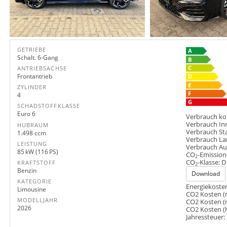
GETRIEBE
Schalt. 6-Gang
ANTRIEBSACHSE
Frontantrieb
ZYLINDER
4
SCHADSTOFFKLASSE
Euro 6
Verbrauch ko
Verbrauch In
HUBRAUM
Verbrauch St
1.498 ccm
Verbrauch La
LEISTUNG
Verbrauch A
85 kW (116 PS)
CO
-Emission
2
CO
-Klasse:
D
KRAFTSTOFF
2
Benzin
Download
KATEGORIE
Energiekosten
Limousine
CO2 Kosten (
MODELLJAHR
CO2 Kosten (
2026
CO2 Kosten (
Jahressteuer: