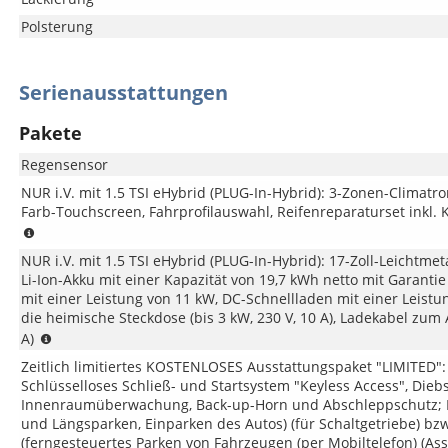
Polsterung
Serienausstattungen
Pakete
Regensensor
NUR i.V. mit 1.5 TSI eHybrid (PLUG-In-Hybrid): 3-Zonen-Climatron
Farb-Touchscreen, Fahrprofilauswahl, Reifenreparaturset ink
NUR
i.V.
NUR i.V. mit 1.5 TSI eHybrid (PLUG-In-Hybrid): 17-Zoll-Leichtme
mit
Li-Ion-Akku mit einer Kapazität von 19,7 kWh netto mit Garanti
1.5
mit einer Leistung von 11 kW, DC-Schnellladen mit einer Leist
TSI
die heimische Steckdose (bis 3 kW, 230 V, 10 A), Ladekabel zum
eHybrid
NUR
A)
(PLUG-
i.V.
In-
Zeitlich limitiertes KOSTENLOSES Ausstattungspaket "LIMITED":
mit
Hybrid)
Schlüsselloses Schließ- und Startsystem "Keyless Access", Die
1.5
Innenraumüberwachung, Back-up-Horn und Abschleppschutz; Park
TSI
und Längsparken, Einparken des Autos) (für Schaltgetriebe) bzw.
eHybrid
(ferngesteuertes Parken von Fahrzeugen (per Mobiltelefon) (As