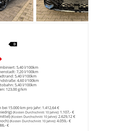
mbiniert:
5,40 l/100km
nenstadt:
7,20 l/100km
adtrand:
5,40 l/100km
ndstraße:
4,60 l/100km
utobahn:
5,40 l/100km
en:
123,00 g/km
 bei 15.000 km pro Jahr:
1.412,64 €
niedrig)
:
1.107,- €
(Kosten Durchschnitt 10 Jahre)
mittel)
:
2.629,12 €
(Kosten Durchschnitt 10 Jahre)
hoch)
:
4.059,- €
(Kosten Durchschnitt 10 Jahre)
88,- €