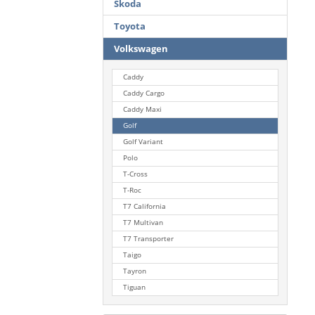
Skoda
Toyota
Volkswagen
Caddy
Caddy Cargo
Caddy Maxi
Golf
Golf Variant
Polo
T-Cross
T-Roc
T7 California
T7 Multivan
T7 Transporter
Taigo
Tayron
Tiguan